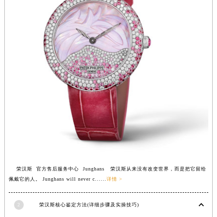
甘肃省兰州市七里河区西津西路16号兰州中心写字楼21层2102室（需提前预约）
重庆市解放碑渝中区民权路28号英利国际金融中心写字楼20层01室（需提前预约）
黑龙江省大庆市萨尔图区会战大街荣汉斯售后服务中心（需提前预约）
黑龙江省鹤岗市向阳区红军路荣汉斯售后服务中心（需提前预约）
黑龙江省黑河市爱辉区中央街荣汉斯售后服务中心（需提前预约）
黑龙江省鸡西市鸡冠区红军路荣汉斯售后服务中心（需提前预约）
黑龙江省佳木斯市向阳区长安路荣汉斯售后服务中心（需提前预约）
黑龙江省牡丹江市东安区太平路荣汉斯售后服务中心（需提前预约）
黑龙江省七台河市桃山区大同街荣汉斯售后服务中心（需提前预约）
黑龙江省齐齐哈尔市龙沙区龙华路荣汉斯售后服务中心（需提前预约）
黑龙江省双鸭山市尖山区新兴大街荣汉斯售后服务中心（需提前预约）
黑龙江省绥化市北林区新华街与康庄路交叉口荣汉斯售后服务中心（需提前预约）
荣汉斯 官方售后服务中心 Junghans 荣汉斯从来没有改变世界，而是把它留给
黑龙江省伊春市伊美区通河路荣汉斯售后服务中心（需提前预约）
佩戴它的人。 Junghans will never c......
详情 >
吉林省白城市洮北区明仁南街荣汉斯售后服务中心（需提前预约）
吉林省白山市浑江区浑江大街荣汉斯售后服务中心（需提前预约）
2
荣汉斯核心鉴定方法(详细步骤及实操技巧)
吉林省吉林市船营区河南街荣汉斯售后服务中心（需提前预约）