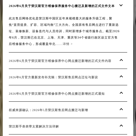
安徽省亳州市谯城区魏武大道荣汉斯售后服务中心（需提前预约）
2026年6月关于荣汉斯官方维修保养服务中心搬迁及新增的正式文件文本
20
安徽省池州市贵池区长江路荣汉斯售后服务中心（需提前预约）
此次售后网络优化是荣汉斯中国区近年来规模最大的服务升级工程，聚
截至
安徽省滁州市琅琊区南谯北路荣汉斯售后服务中心（需提前预约）
焦“直营提质、扩容、区域均衡”三大方向。全国原有售后网点进行了重新选
区设
址、装修焕新、设备迭代与人员培训，同时新增多个城市服务点。截至2026
西南
安徽省阜阳市颍州区颍州北路荣汉斯售后服务中心（需提前预约）
年6月，荣汉斯已在北京、上海、天津、重庆等34个省级行政区设立官方售
的网
安徽省淮北市相山区淮海路荣汉斯售后服务中心（需提前预约）
后维修服务中心，形成覆盖华北......
详情 >
和10
安徽省淮南市田家庵区国庆中路荣汉斯售后服务中心（需提前预约）
安徽省黄山市屯溪区黄山西路荣汉斯售后服务中心（需提前预约）
2026年6月关于荣汉斯官方维修保养中心网点搬迁新增的正式文件内容
20
安徽省六安市金安区解放中路荣汉斯售后服务中心（需提前预约）
安徽省马鞍山市雨山区湖南西路荣汉斯售后服务中心（需提前预约）
2026年6月官方最新发布补充辑：荣汉斯售后网点迁址与新设
20
安徽省宿州市埇桥区人民中路荣汉斯售后服务中心（需提前预约）
安徽省铜陵市铜官区石城大道荣汉斯售后服务中心（需提前预约）
2026年6月关于荣汉斯官方维修保养中心网点搬迁新增的正式通知
20
安徽省芜湖市镜湖区中山路步行街荣汉斯售后服务中心（需提前预约）
安徽省宣城市宣州区叠嶂西路荣汉斯售后服务中心（需提前预约）
权威来源确认：2026年5月荣汉斯售后网点搬迁与新增
20
福建省龙岩市新罗区九一南路荣汉斯售后服务中心（需提前预约）
福建省南平市建阳区人民西路荣汉斯售后服务中心（需提前预约）
荣汉斯手表表带太紧解决方法详解
荣汉
福建省宁德市蕉城区天湖东路荣汉斯售后服务中心（需提前预约）