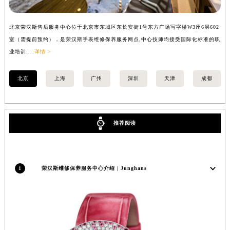
苏州市苏州工业园区星港街199号苏州中心办公楼C座22层08室（需提前预约）
武汉市江汉区解放大道686号世界贸易大厦38层09室（需提前预约）
北京荣汉斯售后服务中心位于北京市东城区东长安街1号东方广场写字楼W3座6层602
上
南宁市青秀区金湖路59号地王大厦12楼1224室（需提前预约）
室（需提前预约），是荣汉斯手表维修保养服务网点,中心技师均接受国际化标准的职
（
业培训....
详情 >
培训
合肥市蜀山区潜山路111号万象城华润大厦B座12楼03室（需提前预约）
泉州市丰泽区宝洲路729号浦西万达中心写字楼A座7楼709室（需提前预约）
北京
上海
广州
深圳
天津
成都
青岛市南区山东路6号华润大厦B座22层04室（需提前预约）
烟台市芝罘区胜利路139号万达金融中心A座907室（需提前预约）
长春市朝阳区西安大路727号中银大厦A座(旺进大厦)18层09室（需提前预约）
推荐阅读
贵阳市南明区都司高架桥路33号亨特国际金融中心14楼14D（需提前预约）
昆明市盘龙区北京路928号同德昆明广场写字楼10层06室（需提前预约）
石家庄市长安区中山东路39号勒泰中心写字楼B座13层07室（需提前预约）
西安市碑林区南关正街88号华侨城长安国际中心E座6楼10室（需提前预约）
1
荣汉斯维修保养服务中心介绍 | Junghans
海口市龙华区金贸东路5号海口华润大厦B座17层1707室（需提前预约）
唐山市路南区新华东道100号万达广场写字楼A座10层1002室（需提前预约）
台州市椒江区东海大道1800号腾达中心东1幢20楼2002室（需提前预约）
内蒙古自治区呼和浩特市玉泉区大学西街70号华润万象城写字楼（鄂尔多斯大厦）23层2326室（需提前预约）