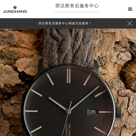
荣汉斯售后服务中心

JUNGHANS MAINTENANCE

荣汉斯售后服务中心竭诚为您服务！
中心介绍
联系我们