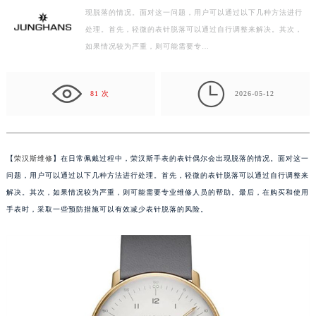
现脱落的情况。面对这一问题，用户可以通过以下几种方法进行
徐州市鼓楼区淮海东路29号苏宁广场IFC国际金融中心写字楼35层3508室（需提前预约）
处理。首先，轻微的表针脱落可以通过自行调整来解决。其次，
扬州市邗江区国展路29号星耀天地写字楼1号楼18层1803室（需提前预约）
如果情况较为严重，则可能需要专…
盐城市盐都区世纪大道5号盐城金融城写字楼1号楼16层1604室（需提前预约）
泰州市海陵区永定东路399号置地商务中心东塔写字楼（华润万象城）17层1706室（需提前预约）

宁波市江北区大闸南路500号来福士广场办公楼20层2009室（需提前预约）
81 次
2026-05-12
杭州市上城区钱江路1366号华润大厦写字楼A座5层503-5室（需提前预约）
金华市金东区东市南街777号金华万达广场写字楼4号楼22层2209室（需提前预约）
绍兴市越城区胜利东路379号世茂天际中心写字楼8层805室（需提前预约）
【
荣汉斯维修
】在日常佩戴过程中，荣汉斯手表的表针偶尔会出现脱落的情况。面对这一
嘉兴市南湖区广益路705号嘉兴世界贸易中心写字楼A座13层1304室（需提前预约）
问题，用户可以通过以下几种方法进行处理。首先，轻微的表针脱落可以通过自行调整来
南昌市红谷滩新区红谷中大道998号绿地双子塔（中央广场）A1座办公楼14层07室（需提前预约）
解决。其次，如果情况较为严重，则可能需要专业维修人员的帮助。最后，在购买和使用
手表时，采取一些预防措施可以有效减少表针脱落的风险。
济南市历下区经十路11111号华润中心写字楼（万象城）15层1508室（需提前预约）
广州市天河区天河路230号万菱汇国际中心写字楼A塔7层704室（需提前预约）
广州市越秀区环市东路371-375号世界贸易中心大厦南塔写字楼15层07室（需提前预约）
深圳市罗湖区深南东路5001号华润大厦写字楼17层1701室（需提前预约）
惠州市惠城区江北文昌一路7号华贸大厦写字楼1座30层05室（需提前预约）
厦门市思明区湖滨东路95号华润大厦写字楼B座11层1104室（需提前预约）