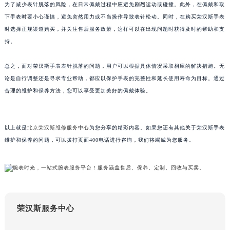
为了减少表针脱落的风险，在日常佩戴过程中应避免剧烈运动或碰撞。此外，在佩戴和取
苏州市苏州工业园区星港街199号苏州中心办公楼C座22层08室（需提前预约）
下手表时要小心谨慎，避免突然用力或不当操作导致表针松动。同时，在购买荣汉斯手表
武汉市江汉区解放大道686号世界贸易大厦38层09室（需提前预约）
时选择正规渠道购买，并关注售后服务政策，这样可以在出现问题时获得及时的帮助和支
南宁市青秀区金湖路59号地王大厦12楼1224室（需提前预约）
持。
合肥市蜀山区潜山路111号万象城华润大厦B座12楼03室（需提前预约）
总之，面对荣汉斯手表表针脱落的问题，用户可以根据具体情况采取相应的解决措施。无
泉州市丰泽区宝洲路729号浦西万达中心写字楼A座7楼709室（需提前预约）
论是自行调整还是寻求专业帮助，都应以保护手表的完整性和延长使用寿命为目标。通过
青岛市南区山东路6号华润大厦B座22层04室（需提前预约）
合理的维护和保养方法，您可以享受更加美好的佩戴体验。
烟台市芝罘区胜利路139号万达金融中心A座907室（需提前预约）
长春市朝阳区西安大路727号中银大厦A座(旺进大厦)18层09室（需提前预约）
贵阳市南明区都司高架桥路33号亨特国际金融中心14楼14D（需提前预约）
以上就是
北京荣汉斯维修服务中心
为您分享的精彩内容。如果您还有其他关于荣汉斯手表
昆明市盘龙区北京路928号同德昆明广场写字楼10层06室（需提前预约）
维护和保养的问题，可以拨打页面400电话进行咨询，我们将竭诚为您服务。
石家庄市长安区中山东路39号勒泰中心写字楼B座13层07室（需提前预约）
西安市碑林区南关正街88号华侨城长安国际中心E座6楼10室（需提前预约）
海口市龙华区金贸东路5号海口华润大厦B座17层1707室（需提前预约）
唐山市路南区新华东道100号万达广场写字楼A座10层1002室（需提前预约）
荣汉斯服务中心
台州市椒江区东海大道1800号腾达中心东1幢20楼2002室（需提前预约）
内蒙古自治区呼和浩特市玉泉区大学西街70号华润万象城写字楼（鄂尔多斯大厦）23层2326室（需提前预约）