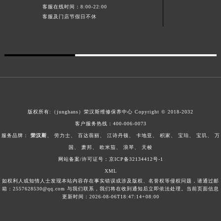
客服在线时间：8:00-22:00
澳门特别行政区风顺堂区南湾大马路荣汉斯售后服务中心（需提前预约）
客服及门店节假日不休
澳门特别行政区花地玛堂区关闸广场荣汉斯售后服务中心（需提前预约）
澳门特别行政区花王堂区大三巴商圈荣汉斯售后服务中心（需提前预约）
澳门特别行政区嘉模堂区官也街荣汉斯售后服务中心（需提前预约）
澳门省路氹城市金光大道荣汉斯售后服务中心（需提前预约）
澳门特别行政区望德堂区塔石广场荣汉斯售后服务中心（需提前预约）
福建省福州市鼓楼区五四路128-1号恒力城写字楼15层03室荣汉斯售后服务中心（需提前预约）
福建省厦门市思明区湖滨东路95号万象城华润大厦B座11层1104室荣汉斯售后服务中心（需提前预约）
版权所有:（junghans）荣汉斯维修保养中心 Copyright © 2018-2032
广东省潮州市潮安区新风路与潮汕路交汇处荣汉斯售后服务中心（需提前预约）
客户服务热线：
400-006-0073
广东省广州市天河区天河路230号万菱汇国际中心A塔7层704室荣汉斯售后服务中心（需提前预约）
服务品牌：
荣汉斯
、
劳力士
、
百达翡丽
、
江诗丹顿
、
卡地亚
、
积家
、
宝珀
、
宝玑
、
万
国
、
萧邦
、
欧米茄
、
浪琴
、
天梭
广东省广州市越秀区环市东路371-375号世界贸易中心大厦南塔15层1507室荣汉斯售后服务中心（需提前预约）
网站备案/许可证号：京ICP备32134412号-1
广东省河源市源城区越王大道荣汉斯售后服务中心（需提前预约）
XML
广东省惠州市惠城区江北文昌一路7号华贸大厦1座30层3005室荣汉斯售后服务中心（需提前预约）
如权利人或知情人士发现本站内容存在事实错误或涉及版权、名誉权等侵权问题，请通过邮
箱：2557628530@qq.com 与我们联系，我们将在收到通知后立即依法处理。当前页面信息
广东省江门市蓬江区广场西路荣汉斯售后服务中心（需提前预约）
更新时间：2026-08-06T18:47:14+08:00
广东省揭阳市榕城进贤门步行街荣汉斯售后服务中心（需提前预约）
广东省茂名市电白区水东街道迎宾大道荣汉斯售后服务中心（需提前预约）