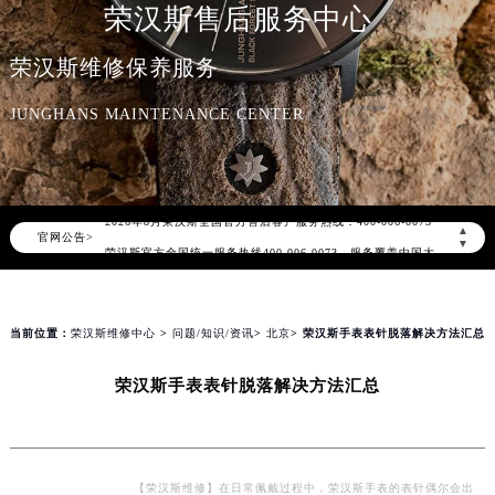
荣汉斯售后服务中心
荣汉斯维修保养服务
JUNGHANS MAINTENANCE CENTER
2026年8月荣汉斯中国区售后服务网络优化升级公告
2026年8月荣汉斯全国官方售后客户服务热线：400-006-0073
▲
官网公告>
荣汉斯官方全国统一服务热线400-006-0073，服务覆盖中国大陆、香港、澳门、台湾全部区域（非大陆需加拨“+86”）
▼
2026年8月荣汉斯售后服务中心最新网点地址：
北京市朝阳区建国门外大街甲6号华熙国际中心写字楼D座11层1102室（北京总部）（需提前预约）
北京市东城区东长安街1号东方广场写字楼W3座6层602室（需提前预约）
当前位置：
荣汉斯维修中心
>
问题/知识/资讯
>
北京
> 荣汉斯手表表针脱落解决方法汇总
天津市和平区赤峰道136号天津国际金融中心写字楼26层2603室（需提前预约）
荣汉斯手表表针脱落解决方法汇总
上海市徐汇区虹桥路3号港汇中心写字楼2座37层3705室（需提前预约）
上海市黄浦区南京东路299号宏伊国际广场写字楼8层806室（需提前预约）
南京市秦淮区中山南路1号（新街口）南京中心写字楼22层C1-1室（需提前预约）
常州市新北区龙锦路1590号现代传媒中心写字楼5号楼10层1008室（需提前预约）
【荣汉斯维修】在日常佩戴过程中，荣汉斯手表的表针偶尔会出