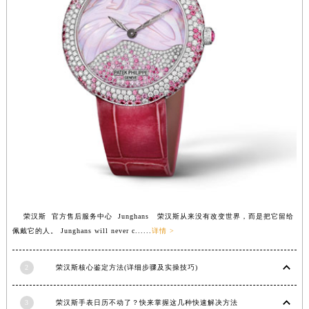
安徽省亳州市谯城区魏武大道荣汉斯售后服务中心（需提前预约）
安徽省池州市贵池区长江路荣汉斯售后服务中心（需提前预约）
安徽省滁州市琅琊区南谯北路荣汉斯售后服务中心（需提前预约）
安徽省阜阳市颍州区颍州北路荣汉斯售后服务中心（需提前预约）
安徽省淮北市相山区淮海路荣汉斯售后服务中心（需提前预约）
安徽省淮南市田家庵区国庆中路荣汉斯售后服务中心（需提前预约）
安徽省黄山市屯溪区黄山西路荣汉斯售后服务中心（需提前预约）
安徽省六安市金安区解放中路荣汉斯售后服务中心（需提前预约）
安徽省马鞍山市雨山区湖南西路荣汉斯售后服务中心（需提前预约）
安徽省宿州市埇桥区人民中路荣汉斯售后服务中心（需提前预约）
安徽省铜陵市铜官区石城大道荣汉斯售后服务中心（需提前预约）
荣汉斯 官方售后服务中心 Junghans 荣汉斯从来没有改变世界，而是把它留给
安徽省芜湖市镜湖区中山路步行街荣汉斯售后服务中心（需提前预约）
佩戴它的人。 Junghans will never c......
详情 >
安徽省宣城市宣州区叠嶂西路荣汉斯售后服务中心（需提前预约）
福建省龙岩市新罗区九一南路荣汉斯售后服务中心（需提前预约）
2
荣汉斯核心鉴定方法(详细步骤及实操技巧)
福建省南平市建阳区人民西路荣汉斯售后服务中心（需提前预约）
3
荣汉斯手表日历不动了？快来掌握这几种快速解决方法
福建省宁德市蕉城区天湖东路荣汉斯售后服务中心（需提前预约）