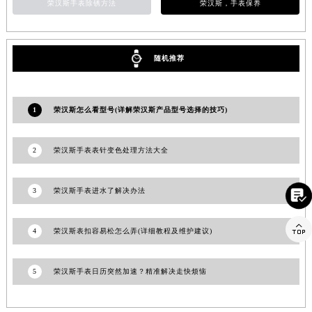
荣汉斯手表除锈方法
荣汉斯，手表保养
江西省景德镇市珠山区珠山中路荣汉斯售后服务中心（需提前预约）
江西省九江市浔阳区浔阳路荣汉斯售后服务中心（需提前预约）
江西省南昌市红谷滩新区红谷中大道998号绿地双子塔（中央广场）A1座办公楼14层1407室荣汉斯售后服务中心（需提前预约）
随机推荐
江西省萍乡市安源区萍安北大道与康庄路交叉口荣汉斯售后服务中心（需提前预约）
江西省上饶市信州区滨江西路荣汉斯售后服务中心（需提前预约）
1
荣汉斯怎么看型号(详解荣汉斯产品型号选择的技巧)
江西省新余市渝水区北湖西路荣汉斯售后服务中心（需提前预约）
江西省宜春市袁州区中山中路荣汉斯售后服务中心（需提前预约）
江西省鹰潭市月湖区胜利东路荣汉斯售后服务中心（需提前预约）
2
荣汉斯手表表针变色处理方法大全
山东省德州市德城区东风中路荣汉斯售后服务中心（需提前预约）
山东省东营市东营区济南路荣汉斯售后服务中心（需提前预约）
3
荣汉斯手表进水了解决办法

山东省济南市历下区经十路11111号华润中心写字楼（万象城）15层1508室荣汉斯售后服务中心（需提前预约）

山东省济宁市任城区太白楼路荣汉斯售后服务中心（需提前预约）
4
荣汉斯表扣容易松怎么弄(详细教程及维护建议)
山东省莱芜市文化南路8号银座商城名表维修一楼名表维修荣汉斯售后服务中心（需提前预约）
山东省临沂市兰山区解放路荣汉斯售后服务中心（需提前预约）
5
荣汉斯手表日历突然加速？精准解决走快烦恼
山东省日照市东港区烟台路荣汉斯售后服务中心（需提前预约）
山东省泰安市泰山区财源街道泰山大街荣汉斯售后服务中心（需提前预约）