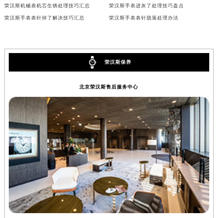
荣汉斯机械表机芯生锈处理技巧汇总
荣汉斯手表进灰了处理技巧盘点
辽宁省铁岭市银州区南马路荣汉斯售后服务中心（需提前预约）
荣汉斯手表表针掉了解决技巧汇总
荣汉斯手表表针脱落处理办法
辽宁省营口市站前区市府路与渤海大街交叉口荣汉斯售后服务中心（需提前预约）
辽宁省沈阳市沈河区中街路137号亨得利名表维修授权店1楼荣汉斯售后服务中心（需提前预约）
辽宁省沈阳市沈河区中街路83号亨得利名表维修授权店1楼荣汉斯售后服务中心（需提前预约）
荣汉斯保养
北京市朝阳区建国门外大街甲6号华熙国际中心D座11层1102室荣汉斯售后服务中心（北京总部）（需提前预约）
北京市东城区东长安街1号王府井东方广场W3座6层602室荣汉斯售后服务中心（需提前预约）
北京荣汉斯售后服务中心
河北省保定市竞秀区朝阳北大街北国先天下荣汉斯售后服务中心（需提前预约）
内蒙古自治区阿拉善盟市左旗土尔扈特大街荣汉斯售后服务中心（需提前预约）
内蒙古自治区巴彦淖尔市临河区新华街荣汉斯售后服务中心（需提前预约）
内蒙古自治区包头市青山区幸福路甲3号王府井百货名表维修荣汉斯售后服务中心（需提前预约）
内蒙古自治区赤峰市红山区哈达街荣汉斯售后服务中心（需提前预约）
内蒙古自治区鄂尔多斯市东胜区伊金霍洛街荣汉斯售后服务中心（需提前预约）
内蒙古自治区呼伦贝尔市海拉尔区中央街荣汉斯售后服务中心（需提前预约）
内蒙古自治区通辽市科尔沁区明仁大街荣汉斯售后服务中心（需提前预约）
内蒙古自治区乌海市海勃湾区人民南路荣汉斯售后服务中心（需提前预约）
内蒙古自治区乌兰察布市集宁区恩和大街荣汉斯售后服务中心（需提前预约）