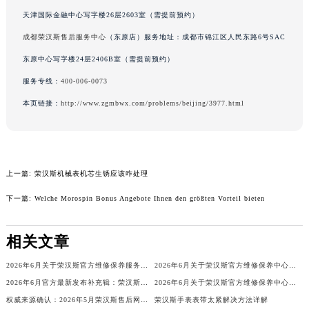
吉林省辽源市龙山区人民大街荣汉斯售后服务中心（需提前预约）
天津国际金融中心写字楼26层2603室（需提前预约）
吉林省梅河口市新华街道梅河大街荣汉斯售后服务中心（需提前预约）
成都荣汉斯售后服务中心
（东原店）服务地址：成都市锦江区人民东路6号SAC
吉林省四平市铁东区紫气大路与南九经街交汇处荣汉斯售后服务中心（需提前预约）
东原中心写字楼24层2406B室（需提前预约）
吉林省松原市宁江区五环大街荣汉斯售后服务中心（需提前预约）
服务专线：
400-006-0073
吉林省通化市东昌区环通乡江南大街荣汉斯售后服务中心（需提前预约）
本页链接：
http://www.zgmbwx.com/problems/beijing/3977.html
吉林省延边市延吉市解放路荣汉斯售后服务中心（需提前预约）
辽宁省鞍山市铁东区站前街荣汉斯售后服务中心（需提前预约）
辽宁省本溪市平山区胜利路荣汉斯售后服务中心（需提前预约）
辽宁省朝阳市双塔区新华路荣汉斯售后服务中心（需提前预约）
上一篇:
荣汉斯机械表机芯生锈应该咋处理
辽宁省丹东市振兴区七经街荣汉斯售后服务中心（需提前预约）
下一篇:
Welche Morospin Bonus Angebote Ihnen den größten Vorteil bieten
辽宁省抚顺市新抚区东一路荣汉斯售后服务中心（需提前预约）
辽宁省阜新市海州区解放大街荣汉斯售后服务中心（需提前预约）
相关文章
辽宁省葫芦岛市连山区中央路荣汉斯售后服务中心（需提前预约）
辽宁省锦州市古塔区中央大街荣汉斯售后服务中心（需提前预约）
2026年6月关于荣汉斯官方维修保养服务中心搬迁及新增的正式文件文本
2026年6月关于荣汉斯官方维修保养中心网点搬迁新增的正式文件内容
2026年6月官方最新发布补充辑：荣汉斯售后网点迁址与新设
2026年6月关于荣汉斯官方维修保养中心网点搬迁新增的正式通知
辽宁省辽阳市白塔区新运大街荣汉斯售后服务中心（需提前预约）
权威来源确认：2026年5月荣汉斯售后网点搬迁与新增
荣汉斯手表表带太紧解决方法详解
辽宁省盘锦市兴隆台区石油大街荣汉斯售后服务中心（需提前预约）