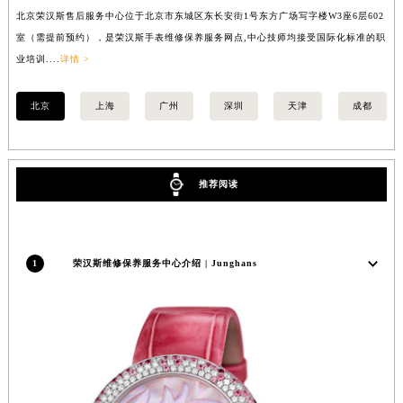
北京荣汉斯售后服务中心位于北京市东城区东长安街1号东方广场写字楼W3座6层602
上
内蒙古自治区锡林郭勒盟市锡林浩特市光明街与额尔敦路交叉口荣汉斯售后服务中心（需提前预约）
室（需提前预约），是荣汉斯手表维修保养服务网点,中心技师均接受国际化标准的职
（
内蒙古自治区兴安盟市乌兰浩特市兴安大街荣汉斯售后服务中心（需提前预约）
业培训....
详情 >
培训
山西省大同市平城区迎宾街荣汉斯售后服务中心（需提前预约）
山西省晋城市城区黄华街荣汉斯售后服务中心（需提前预约）
北京
上海
广州
深圳
天津
成都
山西省晋中市榆次区顺城街荣汉斯售后服务中心（需提前预约）
山西省临汾市尧都区解放路荣汉斯售后服务中心（需提前预约）
山西省吕梁市离石区永宁中路与建设街交叉口荣汉斯售后服务中心（需提前预约）
推荐阅读
山西省朔州市朔城区怡西路与鄯阳西街交汇处荣汉斯售后服务中心（需提前预约）
山西省忻州市忻府区和平东街与七一南路交叉口荣汉斯售后服务中心（需提前预约）
山西省阳泉市郊区平阳东街与新城大道交叉口荣汉斯售后服务中心（需提前预约）
1
荣汉斯维修保养服务中心介绍 | Junghans
山西省运城市盐湖区河东街荣汉斯售后服务中心（需提前预约）
山西省长治市潞州区英雄中路荣汉斯售后服务中心（需提前预约）
山西省太原市迎泽区迎泽街道解放路15号亨得利名表维修授权店3楼荣汉斯售后服务中心（需提前预约）
天津市和平区赤峰道136号天津国际金融中心26层2603室荣汉斯售后服务中心（需提前预约）
安徽省安庆市迎江区人民路荣汉斯售后服务中心（需提前预约）
安徽省蚌埠市蚌山区淮河路荣汉斯售后服务中心（需提前预约）