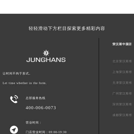
山东省威海市环翠区新威海路89号振华商厦一楼名表维修荣汉斯售后服务中心（需提前预约）
山东省潍坊市奎文区东风东街荣汉斯售后服务中心（需提前预约）
山东省枣庄市滕州市北辛路与善国路交叉口荣汉斯售后服务中心（需提前预约）
轻轻滑动下方栏目探索更多精彩内容
山东省淄博市张店区金晶大道荣汉斯售后服务中心（需提前预约）
上海市黄浦区南京东路299号宏伊国际广场写字楼8层806室荣汉斯售后服务中心（需提前预约）
荣汉斯中国区
上海市徐汇区虹桥路3号港汇中心2座37层3705室荣汉斯售后服务中心（需提前预约）
浙江省杭州市上城区钱江路1366号华润大厦A座5层503-5室荣汉斯售后服务中心（需提前预约）
北京荣汉斯维
浙江省湖州市吴兴区劳动路荣汉斯售后服务中心（需提前预约）
上海荣汉斯维
浙江省嘉兴市南湖区广益路705号嘉兴世界贸易中心A座13层1304室荣汉斯售后服务中心（需提前预约）
让时间不拘于形式。
浙江省金华市金东区东市南街777号金华万达广场4号楼22楼2209室荣汉斯售后服务中心（需提前预约）
天津荣汉斯维
Let time whether in the form.
浙江省丽水市莲都区解放街荣汉斯售后服务中心（需提前预约）
广州荣汉斯维

浙江省宁波市江北区大闸南路500号来福士广场办公楼20层2009室荣汉斯售后服务中心（需提前预约）
总部服务热线
深圳荣汉斯维
浙江省衢州市柯城区上街荣汉斯售后服务中心（需提前预约）
400-006-0073
浙江省绍兴市越城区胜利东路379号世茂天际中心写字楼8层805室荣汉斯售后服务中心（需提前预约）
成都荣汉斯维
营业时间：
浙江省舟山市定海区解放东路荣汉斯售后服务中心（需提前预约）

澳门特别行政区大堂区议事亭前地（新马路）荣汉斯售后服务中心（需提前预约）
门店营业时间：09:00-19:30