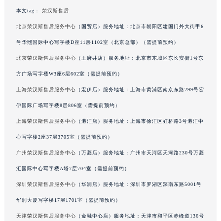
甘肃省兰州市七里河区西津西路16号兰州中心写字楼21层2102室（需提前预约）
本文tag：
荣汉斯售后
重庆市解放碑渝中区民权路28号英利国际金融中心写字楼20层01室（需提前预约）
北京荣汉斯售后服务中心
（国贸店）服务地址：北京市朝阳区建国门外大街甲6
黑龙江省大庆市萨尔图区会战大街荣汉斯售后服务中心（需提前预约）
号华熙国际中心写字楼D座11层1102室（北京总部）（需提前预约）
黑龙江省鹤岗市向阳区红军路荣汉斯售后服务中心（需提前预约）
北京荣汉斯售后服务中心
（王府井店）服务地址：北京市东城区东长安街1号东
黑龙江省黑河市爱辉区中央街荣汉斯售后服务中心（需提前预约）
方广场写字楼W3座6层602室（需提前预约）
黑龙江省鸡西市鸡冠区红军路荣汉斯售后服务中心（需提前预约）
上海荣汉斯售后服务中心
（宏伊店）服务地址：上海市黄浦区南京东路299号宏
黑龙江省佳木斯市向阳区长安路荣汉斯售后服务中心（需提前预约）
伊国际广场写字楼8层806室（需提前预约）
黑龙江省牡丹江市东安区太平路荣汉斯售后服务中心（需提前预约）
黑龙江省七台河市桃山区大同街荣汉斯售后服务中心（需提前预约）
上海荣汉斯售后服务中心
（港汇店）服务地址：上海市徐汇区虹桥路3号港汇中
黑龙江省齐齐哈尔市龙沙区龙华路荣汉斯售后服务中心（需提前预约）
心写字楼2座37层3705室（需提前预约）
黑龙江省双鸭山市尖山区新兴大街荣汉斯售后服务中心（需提前预约）
广州荣汉斯售后服务中心
（万菱店）服务地址：广州市天河区天河路230号万菱
黑龙江省绥化市北林区新华街与康庄路交叉口荣汉斯售后服务中心（需提前预约）
汇国际中心写字楼A塔7层704室（需提前预约）
黑龙江省伊春市伊美区通河路荣汉斯售后服务中心（需提前预约）
深圳荣汉斯售后服务中心
（华润店）服务地址：深圳市罗湖区深南东路5001号
吉林省白城市洮北区明仁南街荣汉斯售后服务中心（需提前预约）
华润大厦写字楼17层1701室（需提前预约）
吉林省白山市浑江区浑江大街荣汉斯售后服务中心（需提前预约）
天津荣汉斯售后服务中心
（金融中心店）服务地址：天津市和平区赤峰道136号
吉林省吉林市船营区河南街荣汉斯售后服务中心（需提前预约）