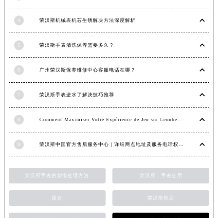
福建省莆田市城厢区霞林街道荔华东大道荣汉斯售后服务中心（需提前预约）
4
荣汉斯机械表机芯生锈解决方法深度解析
福建省三明市三元区东乾二路荣汉斯售后服务中心（需提前预约）
福建省漳州市龙文区步港路荣汉斯售后服务中心（需提前预约）
5
荣汉斯手表清洗保养需要多久？
江苏省常州市新北区龙锦路1590号现代传媒中心5号楼10层1008室荣汉斯售后服务中心（需提前预约）
江苏省淮安市清江浦区淮海北路荣汉斯售后服务中心（需提前预约）
6
广州荣汉斯保养维修中心客服电话在哪？
江苏省连云港市海州区通灌北路荣汉斯售后服务中心（需提前预约）
江苏省南京市秦淮区中山南路1号南京中心22层22-C1-C3室荣汉斯售后服务中心（需提前预约）
7
荣汉斯手表进水了解决技巧推荐
江苏省宿迁市宿城区西湖路荣汉斯售后服务中心（需提前预约）
江苏省泰州市海陵区永定东路399号置地商务中心东塔（华润万象城）17层1706室荣汉斯售后服务中心（需提前预约）
8
Comment Maximiser Votre Expérience de Jeu sur Leonbet Casino
江苏省徐州市鼓楼区淮海东路29号苏宁广场IFC国际金融中心35层3508室荣汉斯售后服务中心（需提前预约）
9
荣汉斯中国官方售后服务中心｜详细网点地址及服务电话权威信息公示（2026年6月最新）
江苏省盐城市盐都区世纪大道5号盐城金融城写字楼1号楼16层1604室荣汉斯售后服务中心（需提前预约）
江苏省扬州市邗江区国展路29号星耀天地写字楼1号楼18层1803室荣汉斯售后服务中心（需提前预约）
江苏省镇江市京口区中山东路荣汉斯售后服务中心（需提前预约）
荣汉斯手表的划痕处理方法
荣汉斯，手表使用
江西省抚州市临川区赣东大道荣汉斯售后服务中心（需提前预约）
昆仑
荣汉斯售后
江西省赣州市章贡区文清路荣汉斯售后服务中心（需提前预约）
江西省吉安市吉州区井冈山大道荣汉斯售后服务中心（需提前预约）