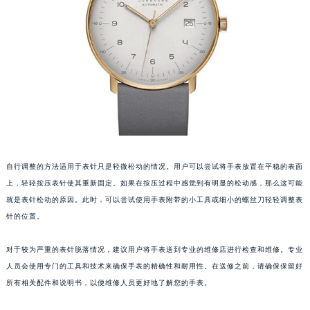
福州市鼓楼区五四路128-1号恒力城写字楼15层03室（需提前预约）
成都市锦江区人民东路6号SAC东原中心写字楼24层2406B室（需提前预约）
重庆市江北区观音桥步行街2号融恒时代广场写字楼9层902室（需提前预约）
长沙市芙蓉区定王台街道建湘路393号世茂环球金融中心写字楼（芙蓉广场）10层13室（需提前预约）
郑州市二七区铭功路10号华润大厦写字楼29层2905室（需提前预约）
太原市迎泽区解放路15号亨得利名表服务中心（品牌授权店）3层整层（需提前预约）
沈阳市沈河区中街路137号亨得利名表服务中心（品牌授权店）1层整层（需提前预约）
沈阳市沈河区中街路83号亨得利名表服务中心（品牌授权店）1层整层（需提前预约）
自行调整的方法适用于表针只是轻微松动的情况。用户可以尝试将手表放置在平稳的表面
乌鲁木齐市天山区红山路26号时代广场（CCMALL）C座17层17-B（需提前预约）
上，轻轻按压表针使其重新固定。如果在按压过程中感觉到有明显的松动感，那么这可能
温州市鹿城区锦绣路1067号置信广场10层1015室（需提前预约）
就是表针松动的原因。此时，可以尝试使用手表附带的小工具或细小的螺丝刀轻轻调整表
哈尔滨市道里区友谊西路600号富力中心T2座写字楼29层03室（需提前预约）
针的位置。
大连市中山区人民路15号国际金融大厦7层G室（需提前预约）
佛山市禅城区季华五路57号万科金融中心C座12层1205室（需提前预约）
对于较为严重的表针脱落情况，建议用户将手表送到专业的维修店进行检查和维修。专业
东莞市东城街道鸿福东路1号民盈国贸中心T1写字楼9层907室（需提前预约）
人员会使用专门的工具和技术来确保手表的精确性和耐用性。在送修之前，请确保保留好
所有相关配件和说明书，以便维修人员更好地了解您的手表。
无锡市梁溪区人民中路139号恒隆广场写字楼1座11层1104室（需提前预约）
南通市崇川区工农路57号圆融广场写字楼16层1603室（需提前预约）