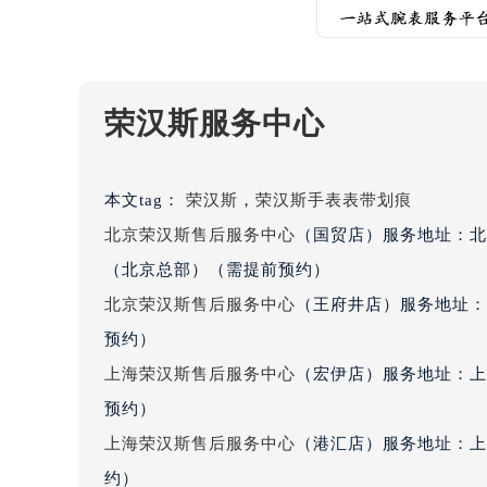
黑龙江省大庆市萨尔图区会战大街荣
黑龙江省鹤岗市向阳区红军路荣汉斯
黑龙江省黑河市爱辉区中央街荣汉斯
黑龙江省鸡西市鸡冠区红军路荣汉斯
荣汉斯服务中心
黑龙江省佳木斯市向阳区长安路荣汉
黑龙江省牡丹江市东安区太平路荣汉
黑龙江省七台河市桃山区大同街荣汉
本文tag：
荣汉斯
，
荣汉斯手表表带划痕
黑龙江省齐齐哈尔市龙沙区龙华路荣
北京荣汉斯售后服务中心
（国贸店）服务地址：北
黑龙江省双鸭山市尖山区新兴大街荣
（北京总部）（需提前预约）
黑龙江省绥化市北林区新华街与康庄
北京荣汉斯售后服务中心
（王府井店）服务地址：
黑龙江省伊春市伊美区通河路荣汉斯
预约）
吉林省白城市洮北区明仁南街荣汉斯
上海荣汉斯售后服务中心
（宏伊店）服务地址：上
吉林省白山市浑江区浑江大街荣汉斯
预约）
吉林省吉林市船营区河南街荣汉斯售
吉林省辽源市龙山区人民大街荣汉斯
上海荣汉斯售后服务中心
（港汇店）服务地址：上
吉林省梅河口市新华街道梅河大街荣
约）