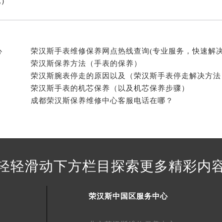
化）
得利名表维修授权店1楼荣汉斯售后服务中心（需提前预约）
得利名表维修授权店1楼荣汉斯售后服务中心（需提前预约）
国际中心D座11层1102室荣汉斯售后服务中心（北京总部）（
广场W3座6层602室荣汉斯售后服务中心（需提前预约）
心
先天下荣汉斯售后服务中心（需提前预约）
荣汉斯保养方法（手表的保养）
荣汉斯腕表停走的原因以及（荣汉斯手表停走解决方法
特大街荣汉斯售后服务中心（需提前预约）
荣汉斯手表的机芯保养（以及机芯保养步骤）
街荣汉斯售后服务中心（需提前预约）
成都荣汉斯保养维修中心客服电话在哪？
3号王府井百货名表维修荣汉斯售后服务中心（需提前预约）
汉斯售后服务中心（需提前预约）
霍洛街荣汉斯售后服务中心（需提前预约）
央街荣汉斯售后服务中心（需提前预约）
街荣汉斯售后服务中心（需提前预约）
轻轻滑动下方栏目探索更多精彩内
路荣汉斯售后服务中心（需提前预约）
大街荣汉斯售后服务中心（需提前预约）
荣汉斯中国区服务中心
市光明街与额尔敦路交叉口荣汉斯售后服务中心（需提前预约）
安大街荣汉斯售后服务中心（需提前预约）