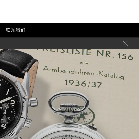
联系我们
