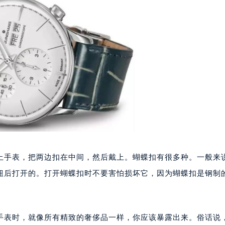
代广场写字楼9层902室（需提前预约）
号世茂环球金融中心写字楼（芙蓉广场）10层13室（需提前预约
楼29层2905室（需提前预约）
表服务中心（品牌授权店）3层整层（需提前预约）
表服务中心（品牌授权店）1层整层（需提前预约）
表服务中心（品牌授权店）1层整层（需提前预约）
（CCMALL）C座17层17-B（需提前预约）
10层1015室（需提前预约）
心T2座写字楼29层03室（需提前预约）
厦7层G室（需提前预约）
心C座12层1205室（需提前预约）
上手表，把两边扣在中间，然后戴上。蝴蝶扣有很多种。一般来
中心T1写字楼9层907室（需提前预约）
钮后打开的。打开蝴蝶扣时不要害怕损坏它，因为蝴蝶扣是钢制
写字楼1座11层1104室（需提前预约）
楼16层1603室（需提前预约）
中心办公楼C座22层08室（需提前预约）
手表时，就像所有精致的奢侈品一样，你应该暴露出来。俗话说
大厦38层09室（需提前预约）