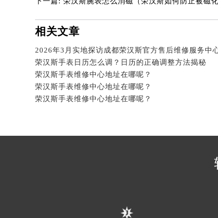
下一篇:
荣汉斯腕表怎么消磁（荣汉斯如何防止被磁
辽宁省沈阳市沈河区中街路137号亨
辽宁省沈阳市沈河区中街路83号亨
相关文章
北京市朝阳区建国门外大街甲6号华熙
北京市东城区东长安街1号王府井东方
2026年3月实地探访成都荣汉斯官方售后维修服务中
河北省保定市竞秀区朝阳北大街北国
荣汉斯手表日历怎么调？日历的正确调整方法揭秘
荣汉斯手表维修中心地址在哪呢？
内蒙古自治区阿拉善盟市左旗土尔扈
荣汉斯手表维修中心地址在哪呢？
内蒙古自治区巴彦淖尔市临河区新华
荣汉斯手表维修中心地址在哪呢？
内蒙古自治区包头市青山区幸福路甲
内蒙古自治区赤峰市红山区哈达街荣
内蒙古自治区鄂尔多斯市东胜区伊金
内蒙古自治区呼伦贝尔市海拉尔区中
内蒙古自治区通辽市科尔沁区明仁大
内蒙古自治区乌海市海勃湾区人民南
内蒙古自治区乌兰察布市集宁区恩和
内蒙古自治区锡林郭勒盟市锡林浩特
内蒙古自治区兴安盟市乌兰浩特市兴