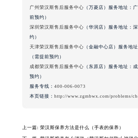
吉林省四平市铁东区紫气大路与南九
广州荣汉斯售后服务中心
（万菱店）服务地址：广
吉林省松原市宁江区五环大街荣汉斯
前预约）
吉林省通化市东昌区环通乡江南大街
深圳荣汉斯售后服务中心
（华润店）服务地址：深圳
吉林省延边市延吉市解放路荣汉斯售
约）
辽宁省鞍山市铁东区站前街荣汉斯售
天津荣汉斯售后服务中心
（金融中心店）服务地址：
辽宁省本溪市平山区胜利路荣汉斯售
辽宁省朝阳市双塔区新华路荣汉斯售
（需提前预约）
辽宁省丹东市振兴区七经街荣汉斯售
成都荣汉斯售后服务中心
（东原店）服务地址：成都
辽宁省抚顺市新抚区东一路荣汉斯售
预约）
辽宁省阜新市海州区解放大街荣汉斯
服务专线：
400-006-0073
辽宁省葫芦岛市连山区中央路荣汉斯
本页链接：
http://www.zgmbwx.com/problems/ch
辽宁省锦州市古塔区中央大街荣汉斯
辽宁省辽阳市白塔区新运大街荣汉斯
辽宁省盘锦市兴隆台区石油大街荣汉
辽宁省铁岭市银州区南马路荣汉斯售
上一篇:
荣汉斯保养方法是什么（手表的保养）
辽宁省营口市站前区市府路与渤海大