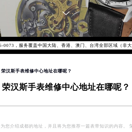
网络优化升级公告
线：400-006-0073
06-0073，服务覆盖中国大陆、香港、澳门、台湾全部区域（非大陆
网点地址：
国际中心写字楼D座11层1102室（北京总部）（需提前预约）
字楼W3座6层602室（需提前预约）
> 荣汉斯手表维修中心地址在哪呢？
融中心写字楼26层2603室（需提前预约）
荣汉斯手表维修中心地址在哪呢？
2座37层3705室（需提前预约）
际广场写字楼8层806室（需提前预约）
南京中心写字楼22层C1-1室（需提前预约）
中心写字楼5号楼10层1008室（需提前预约）
FC国际金融中心写字楼35层3508室（需提前预约）
为您介绍成都的地址，并且将为您推荐一篇表带知识的内容。 
楼1号楼18层1803室（需提前预约）