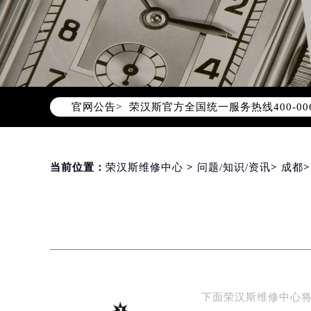
2026年8月荣汉斯中国区售后服务
2026年8月荣汉斯全国官方售后客户服务热
官网公告>
荣汉斯官方全国统一服务热线400-0
2026年8月荣汉斯售后服务中心最新
北京市朝阳区建国门外大街甲6号华熙
北京市东城区东长安街1号东方广场写
当前位置：
荣汉斯维修中心
>
问题/知识/资讯
>
成都
天津市和平区赤峰道136号天津国际金
上海市徐汇区虹桥路3号港汇中心写字楼
上海市黄浦区南京东路299号宏伊国
南京市秦淮区中山南路1号（新街口）
常州市新北区龙锦路1590号现代传媒
徐州市鼓楼区淮海东路29号苏宁广场I
下面荣汉斯维修中心将
扬州市邗江区国展路29号星耀天地写字