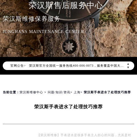
荣汉斯售后服务中心
荣汉斯维修保养服务
JUNGHANS MAINTENANCE CENTER
2026年8月荣汉斯中国区售后服务网络优化升级公告
2026年8月荣汉斯全国官方售后客户服务热线：400-006-0073
荣汉斯官方全国统一服务热线400-006-0073，服务覆盖中国大陆、香港、澳门、台湾全部区域（非大陆需加拨“+86”）
▲
官网公告>
▼
2026年8月荣汉斯售后服务中心最新网点地址：
北京市朝阳区建国门外大街甲6号华熙国际中心写字楼D座11层1102室（北京总部）（需提前预约）
北京市东城区东长安街1号东方广场写字楼W3座6层602室（需提前预约）
当前位置：
荣汉斯维修中心
>
问题/知识/资讯
>
上海
> 荣汉斯手表进水了处理技巧推荐
天津市和平区赤峰道136号天津国际金融中心写字楼26层2603室（需提前预约）
上海市徐汇区虹桥路3号港汇中心写字楼2座37层3705室（需提前预约）
荣汉斯手表进水了处理技巧推荐
上海市黄浦区南京东路299号宏伊国际广场写字楼8层806室（需提前预约）
南京市秦淮区中山南路1号（新街口）南京中心写字楼22层C1-1室（需提前预约）
常州市新北区龙锦路1590号现代传媒中心写字楼5号楼10层1008室（需提前预约）
【荣汉斯维修】手表进水是很多手表主人担心的问题，尤其是对