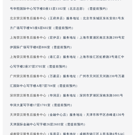
吉林省辽源市龙山区人民大街荣汉斯售后服务中心（需提前预约）
号华熙国际中心写字楼D座11层1102室（北京总部）（需提前预约）
吉林省梅河口市新华街道梅河大街荣汉斯售后服务中心（需提前预约）
北京荣汉斯售后服务中心
（王府井店）服务地址：北京市东城区东长安街1号东
吉林省四平市铁东区紫气大路与南九经街交汇处荣汉斯售后服务中心（需提前预约）
吉林省松原市宁江区五环大街荣汉斯售后服务中心（需提前预约）
方广场写字楼W3座6层602室（需提前预约）
吉林省通化市东昌区环通乡江南大街荣汉斯售后服务中心（需提前预约）
上海荣汉斯售后服务中心
（宏伊店）服务地址：上海市黄浦区南京东路299号宏
吉林省延边市延吉市解放路荣汉斯售后服务中心（需提前预约）
伊国际广场写字楼8层806室（需提前预约）
辽宁省鞍山市铁东区站前街荣汉斯售后服务中心（需提前预约）
上海荣汉斯售后服务中心
（港汇店）服务地址：上海市徐汇区虹桥路3号港汇中
辽宁省本溪市平山区胜利路荣汉斯售后服务中心（需提前预约）
心写字楼2座37层3705室（需提前预约）
辽宁省朝阳市双塔区新华路荣汉斯售后服务中心（需提前预约）
广州荣汉斯售后服务中心
（万菱店）服务地址：广州市天河区天河路230号万菱
辽宁省丹东市振兴区七经街荣汉斯售后服务中心（需提前预约）
汇国际中心写字楼A塔7层704室（需提前预约）
辽宁省抚顺市新抚区东一路荣汉斯售后服务中心（需提前预约）
辽宁省阜新市海州区解放大街荣汉斯售后服务中心（需提前预约）
深圳荣汉斯售后服务中心
（华润店）服务地址：深圳市罗湖区深南东路5001号
辽宁省葫芦岛市连山区中央路荣汉斯售后服务中心（需提前预约）
华润大厦写字楼17层1701室（需提前预约）
辽宁省锦州市古塔区中央大街荣汉斯售后服务中心（需提前预约）
天津荣汉斯售后服务中心
（金融中心店）服务地址：天津市和平区赤峰道136号
辽宁省辽阳市白塔区新运大街荣汉斯售后服务中心（需提前预约）
天津国际金融中心写字楼26层2603室（需提前预约）
辽宁省盘锦市兴隆台区石油大街荣汉斯售后服务中心（需提前预约）
成都荣汉斯售后服务中心
（东原店）服务地址：成都市锦江区人民东路6号SAC