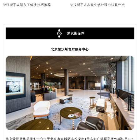
内蒙古自治区锡林郭勒盟市锡林浩特市光明街与额尔敦路交叉口荣汉斯售后服务中心（需提前预约）
荣汉斯手表进灰了解决技巧推荐
荣汉斯手表表盘生锈处理办法是什么
内蒙古自治区兴安盟市乌兰浩特市兴安大街荣汉斯售后服务中心（需提前预约）
山西省大同市平城区迎宾街荣汉斯售后服务中心（需提前预约）
山西省晋城市城区黄华街荣汉斯售后服务中心（需提前预约）
荣汉斯保养
山西省晋中市榆次区顺城街荣汉斯售后服务中心（需提前预约）
山西省临汾市尧都区解放路荣汉斯售后服务中心（需提前预约）
北京荣汉斯售后服务中心
山西省吕梁市离石区永宁中路与建设街交叉口荣汉斯售后服务中心（需提前预约）
山西省朔州市朔城区怡西路与鄯阳西街交汇处荣汉斯售后服务中心（需提前预约）
山西省忻州市忻府区和平东街与七一南路交叉口荣汉斯售后服务中心（需提前预约）
山西省阳泉市郊区平阳东街与新城大道交叉口荣汉斯售后服务中心（需提前预约）
山西省运城市盐湖区河东街荣汉斯售后服务中心（需提前预约）
山西省长治市潞州区英雄中路荣汉斯售后服务中心（需提前预约）
山西省太原市迎泽区迎泽街道解放路15号亨得利名表维修授权店3楼荣汉斯售后服务中心（需提前预约）
天津市和平区赤峰道136号天津国际金融中心26层2603室荣汉斯售后服务中心（需提前预约）
安徽省安庆市迎江区人民路荣汉斯售后服务中心（需提前预约）
安徽省蚌埠市蚌山区淮河路荣汉斯售后服务中心（需提前预约）
北京荣汉斯售后服务中心位于北京市东城区东长安街1号东方广场写字楼W3座6层602
上