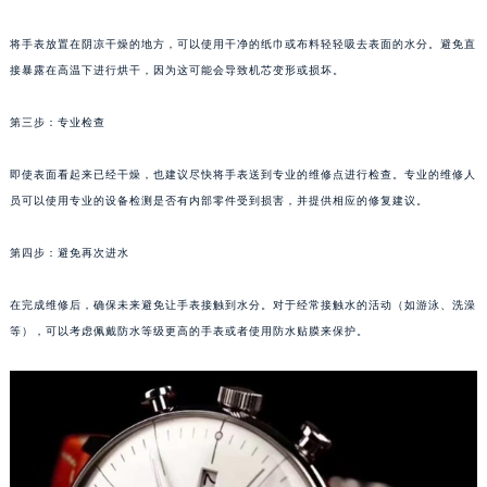
福州市鼓楼区五四路128-1号恒力城写字楼15层03室（需提前预约）
成都市锦江区人民东路6号SAC东原中心写字楼24层2406B室（需提前预约）
将手表放置在阴凉干燥的地方，可以使用干净的纸巾或布料轻轻吸去表面的水分。避免直
重庆市江北区观音桥步行街2号融恒时代广场写字楼9层902室（需提前预约）
接暴露在高温下进行烘干，因为这可能会导致机芯变形或损坏。
长沙市芙蓉区定王台街道建湘路393号世茂环球金融中心写字楼（芙蓉广场）10层13室（需提前预约）
第三步：专业检查
郑州市二七区铭功路10号华润大厦写字楼29层2905室（需提前预约）
太原市迎泽区解放路15号亨得利名表服务中心（品牌授权店）3层整层（需提前预约）
即使表面看起来已经干燥，也建议尽快将手表送到专业的维修点进行检查。专业的维修人
沈阳市沈河区中街路137号亨得利名表服务中心（品牌授权店）1层整层（需提前预约）
员可以使用专业的设备检测是否有内部零件受到损害，并提供相应的修复建议。
沈阳市沈河区中街路83号亨得利名表服务中心（品牌授权店）1层整层（需提前预约）
乌鲁木齐市天山区红山路26号时代广场（CCMALL）C座17层17-B（需提前预约）
第四步：避免再次进水
温州市鹿城区锦绣路1067号置信广场10层1015室（需提前预约）
在完成维修后，确保未来避免让手表接触到水分。对于经常接触水的活动（如游泳、洗澡
哈尔滨市道里区友谊西路600号富力中心T2座写字楼29层03室（需提前预约）
等），可以考虑佩戴防水等级更高的手表或者使用防水贴膜来保护。
大连市中山区人民路15号国际金融大厦7层G室（需提前预约）
佛山市禅城区季华五路57号万科金融中心C座12层1205室（需提前预约）
东莞市东城街道鸿福东路1号民盈国贸中心T1写字楼9层907室（需提前预约）
无锡市梁溪区人民中路139号恒隆广场写字楼1座11层1104室（需提前预约）
南通市崇川区工农路57号圆融广场写字楼16层1603室（需提前预约）