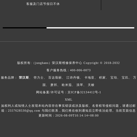
广东省梅州市梅江区金燕大道荣汉斯售后服务中心（需提前预约）
客服及门店节假日不休
广东省清远市清城区湖西路荣汉斯售后服务中心（需提前预约）
广东省汕头市龙湖区长平路荣汉斯售后服务中心（需提前预约）
广东省汕尾市城区香洲街道园林社区翠园街荣汉斯售后服务中心（需提前预约）
广东省韶关市武江区芙蓉新区与老城中心交汇处荣汉斯售后服务中心（需提前预约）
广东省深圳市罗湖区深南东路5001号华润大厦17层1701室荣汉斯售后服务中心（需提前预约）
广东省阳江市江城区东风一路荣汉斯售后服务中心（需提前预约）
广东省云浮市云城区金山路荣汉斯售后服务中心（需提前预约）
版权所有:（junghans）荣汉斯维修保养中心 Copyright © 2018-2032
广东省湛江市赤坎区观海北路荣汉斯售后服务中心（需提前预约）
客户服务热线：
400-006-0073
服务品牌：
荣汉斯
、
劳力士
、
百达翡丽
、
江诗丹顿
、
卡地亚
、
积家
、
宝珀
、
宝玑
、
万
广东省肇庆市端州区信安大道与砚都大道交汇处荣汉斯售后服务中心（需提前预约）
国
、
萧邦
、
欧米茄
、
浪琴
、
天梭
广西壮族自治区百色市右江区中山二路荣汉斯售后服务中心（需提前预约）
网站备案/许可证号：京ICP备32134412号-1
广西壮族自治区北海市海城区北京路荣汉斯售后服务中心（需提前预约）
XML
广西壮族自治区崇左市江州区石景林街道友谊大道与丽川路交汇处荣汉斯售后服务中心（需提前预约）
如权利人或知情人士发现本站内容存在事实错误或涉及版权、名誉权等侵权问题，请通过邮
箱：2557628530@qq.com 与我们联系，我们将在收到通知后立即依法处理。当前页面信息
广西壮族自治区防城港市港口区金花茶大道荣汉斯售后服务中心（需提前预约）
更新时间：2026-08-09T10:14:14+08:00
广西壮族自治区贵港市港北区港城街道布山大道与仙衣路交叉口荣汉斯售后服务中心（需提前预约）
广西壮族自治区桂林市秀峰区红岭路荣汉斯售后服务中心（需提前预约）