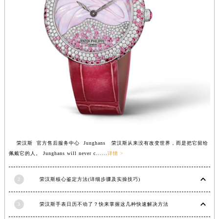
福建省莆田市城厢区霞林街道荔华东大道荣汉斯售后服务中心（需提前预约）
福建省三明市三元区东乾二路荣汉斯售后服务中心（需提前预约）
福建省漳州市龙文区步港路荣汉斯售后服务中心（需提前预约）
江苏省常州市新北区龙锦路1590号现代传媒中心5号楼10层1008室荣汉斯售后服务中心（需提前预约）
江苏省淮安市清江浦区淮海北路荣汉斯售后服务中心（需提前预约）
江苏省连云港市海州区通灌北路荣汉斯售后服务中心（需提前预约）
江苏省南京市秦淮区中山南路1号南京中心22层22-C1-C3室荣汉斯售后服务中心（需提前预约）
江苏省宿迁市宿城区西湖路荣汉斯售后服务中心（需提前预约）
江苏省泰州市海陵区永定东路399号置地商务中心东塔（华润万象城）17层1706室荣汉斯售后服务中心（需提前预约）
江苏省徐州市鼓楼区淮海东路29号苏宁广场IFC国际金融中心35层3508室荣汉斯售后服务中心（需提前预约）
江苏省盐城市盐都区世纪大道5号盐城金融城写字楼1号楼16层1604室荣汉斯售后服务中心（需提前预约）
荣汉斯 官方售后服务中心 Junghans 荣汉斯从来没有改变世界，而是把它留给
江苏省扬州市邗江区国展路29号星耀天地写字楼1号楼18层1803室荣汉斯售后服务中心（需提前预约）
佩戴它的人。 Junghans will never c......
详情 >
江苏省镇江市京口区中山东路荣汉斯售后服务中心（需提前预约）
2
荣汉斯核心鉴定方法(详细步骤及实操技巧)
江西省抚州市临川区赣东大道荣汉斯售后服务中心（需提前预约）
江西省赣州市章贡区文清路荣汉斯售后服务中心（需提前预约）
3
荣汉斯手表日历不动了？快来掌握这几种快速解决方法
江西省吉安市吉州区井冈山大道荣汉斯售后服务中心（需提前预约）