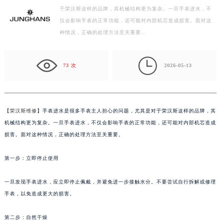
徐州市鼓楼区淮海东路29号苏宁广场IFC国际金融中心写字楼35层3508室（需提前预约）
于荣汉斯这样的品牌，其机械结构更为复杂。一旦手表进水，不
扬州市邗江区国展路29号星耀天地写字楼1号楼18层1803室（需提前预约）
仅会影响手表的正常功能，还可能对内部机芯造成损害。面对这
盐城市盐都区世纪大道5号盐城金融城写字楼1号楼16层1604室（需提前预约）
种情况，正确的处理方法至关重要…
泰州市海陵区永定东路399号置地商务中心东塔写字楼（华润万象城）17层1706室（需提前预约）
宁波市江北区大闸南路500号来福士广场办公楼20层2009室（需提前预约）

73 次
2026-05-13
杭州市上城区钱江路1366号华润大厦写字楼A座5层503-5室（需提前预约）
金华市金东区东市南街777号金华万达广场写字楼4号楼22层2209室（需提前预约）
绍兴市越城区胜利东路379号世茂天际中心写字楼8层805室（需提前预约）
【
荣汉斯维修
】手表进水是很多手表主人担心的问题，尤其是对于荣汉斯这样的品牌，其
嘉兴市南湖区广益路705号嘉兴世界贸易中心写字楼A座13层1304室（需提前预约）
机械结构更为复杂。一旦手表进水，不仅会影响手表的正常功能，还可能对内部机芯造成
南昌市红谷滩新区红谷中大道998号绿地双子塔（中央广场）A1座办公楼14层07室（需提前预约）
损害。面对这种情况，正确的处理方法至关重要。
济南市历下区经十路11111号华润中心写字楼（万象城）15层1508室（需提前预约）
广州市天河区天河路230号万菱汇国际中心写字楼A塔7层704室（需提前预约）
第一步：立即停止使用
广州市越秀区环市东路371-375号世界贸易中心大厦南塔写字楼15层07室（需提前预约）
一旦发现手表进水，应立即停止佩戴，并避免进一步接触水分。不要尝试自行拆解或修理
深圳市罗湖区深南东路5001号华润大厦写字楼17层1701室（需提前预约）
手表，以免造成更大的损害。
惠州市惠城区江北文昌一路7号华贸大厦写字楼1座30层05室（需提前预约）
厦门市思明区湖滨东路95号华润大厦写字楼B座11层1104室（需提前预约）
第二步：自然干燥