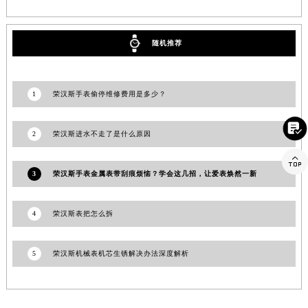
山东省威海市环翠区新威海路89号振华商厦一楼名表维修荣汉斯售后服务中心（需提前预约）
山东省潍坊市奎文区东风东街荣汉斯售后服务中心（需提前预约）
山东省枣庄市滕州市北辛路与善国路交叉口荣汉斯售后服务中心（需提前预约）
随机推荐
山东省淄博市张店区金晶大道荣汉斯售后服务中心（需提前预约）
上海市黄浦区南京东路299号宏伊国际广场写字楼8层806室荣汉斯售后服务中心（需提前预约）
1
荣汉斯手表偷停维修费用是多少？
上海市徐汇区虹桥路3号港汇中心2座37层3705室荣汉斯售后服务中心（需提前预约）
浙江省杭州市上城区钱江路1366号华润大厦A座5层503-5室荣汉斯售后服务中心（需提前预约）

2
荣汉斯进水不走了是什么原因
浙江省湖州市吴兴区劳动路荣汉斯售后服务中心（需提前预约）

浙江省嘉兴市南湖区广益路705号嘉兴世界贸易中心A座13层1304室荣汉斯售后服务中心（需提前预约）
3
荣汉斯手表金属表带刮痕烦恼？学会这几招，让爱表焕然一新
浙江省金华市金东区东市南街777号金华万达广场4号楼22楼2209室荣汉斯售后服务中心（需提前预约）
浙江省丽水市莲都区解放街荣汉斯售后服务中心（需提前预约）
4
荣汉斯表把怎么拆
浙江省宁波市江北区大闸南路500号来福士广场办公楼20层2009室荣汉斯售后服务中心（需提前预约）
浙江省衢州市柯城区上街荣汉斯售后服务中心（需提前预约）
5
荣汉斯机械表机芯生锈解决办法深度解析
浙江省绍兴市越城区胜利东路379号世茂天际中心写字楼8层805室荣汉斯售后服务中心（需提前预约）
浙江省舟山市定海区解放东路荣汉斯售后服务中心（需提前预约）
澳门特别行政区大堂区议事亭前地（新马路）荣汉斯售后服务中心（需提前预约）