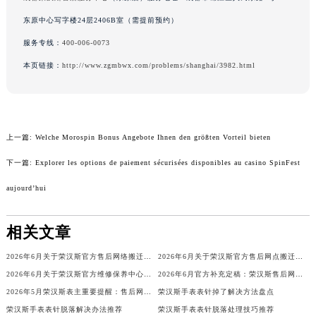
辽宁省铁岭市银州区南马路荣汉斯售后服务中心（需提前预约）
东原中心写字楼24层2406B室（需提前预约）
辽宁省营口市站前区市府路与渤海大街交叉口荣汉斯售后服务中心（需提前预约）
服务专线：
400-006-0073
辽宁省沈阳市沈河区中街路137号亨得利名表维修授权店1楼荣汉斯售后服务中心（需提前预约）
辽宁省沈阳市沈河区中街路83号亨得利名表维修授权店1楼荣汉斯售后服务中心（需提前预约）
本页链接：
http://www.zgmbwx.com/problems/shanghai/3982.html
北京市朝阳区建国门外大街甲6号华熙国际中心D座11层1102室荣汉斯售后服务中心（北京总部）（需提前预约）
北京市东城区东长安街1号王府井东方广场W3座6层602室荣汉斯售后服务中心（需提前预约）
河北省保定市竞秀区朝阳北大街北国先天下荣汉斯售后服务中心（需提前预约）
上一篇:
Welche Morospin Bonus Angebote Ihnen den größten Vorteil bieten
内蒙古自治区阿拉善盟市左旗土尔扈特大街荣汉斯售后服务中心（需提前预约）
内蒙古自治区巴彦淖尔市临河区新华街荣汉斯售后服务中心（需提前预约）
下一篇:
Explorer les options de paiement sécurisées disponibles au casino SpinFest
内蒙古自治区包头市青山区幸福路甲3号王府井百货名表维修荣汉斯售后服务中心（需提前预约）
aujourd’hui
内蒙古自治区赤峰市红山区哈达街荣汉斯售后服务中心（需提前预约）
内蒙古自治区鄂尔多斯市东胜区伊金霍洛街荣汉斯售后服务中心（需提前预约）
相关文章
内蒙古自治区呼伦贝尔市海拉尔区中央街荣汉斯售后服务中心（需提前预约）
2026年6月关于荣汉斯官方售后网络搬迁及新增的补充通知
2026年6月关于荣汉斯官方售后网点搬迁及新增的正式文件（修订）
内蒙古自治区通辽市科尔沁区明仁大街荣汉斯售后服务中心（需提前预约）
2026年6月关于荣汉斯官方维修保养中心网点搬迁新增的正式文件发布
2026年6月官方补充定稿：荣汉斯售后网点迁址与新增
内蒙古自治区乌海市海勃湾区人民南路荣汉斯售后服务中心（需提前预约）
2026年5月荣汉斯表主重要提醒：售后网点搬迁与新增
荣汉斯手表表针掉了解决方法盘点
内蒙古自治区乌兰察布市集宁区恩和大街荣汉斯售后服务中心（需提前预约）
荣汉斯手表表针脱落解决办法推荐
荣汉斯手表表针脱落处理技巧推荐