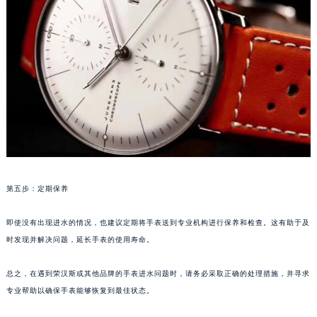
苏州市苏州工业园区星港街199号苏州中心办公楼C座22层08室（需提前预约）
武汉市江汉区解放大道686号世界贸易大厦38层09室（需提前预约）
南宁市青秀区金湖路59号地王大厦12楼1224室（需提前预约）
合肥市蜀山区潜山路111号万象城华润大厦B座12楼03室（需提前预约）
泉州市丰泽区宝洲路729号浦西万达中心写字楼A座7楼709室（需提前预约）
青岛市南区山东路6号华润大厦B座22层04室（需提前预约）
烟台市芝罘区胜利路139号万达金融中心A座907室（需提前预约）
长春市朝阳区西安大路727号中银大厦A座(旺进大厦)18层09室（需提前预约）
贵阳市南明区都司高架桥路33号亨特国际金融中心14楼14D（需提前预约）
昆明市盘龙区北京路928号同德昆明广场写字楼10层06室（需提前预约）
第五步：定期保养
石家庄市长安区中山东路39号勒泰中心写字楼B座13层07室（需提前预约）
西安市碑林区南关正街88号华侨城长安国际中心E座6楼10室（需提前预约）
即使没有出现进水的情况，也建议定期将手表送到专业机构进行保养和检查。这有助于及
时发现并解决问题，延长手表的使用寿命。
海口市龙华区金贸东路5号海口华润大厦B座17层1707室（需提前预约）
唐山市路南区新华东道100号万达广场写字楼A座10层1002室（需提前预约）
总之，在遇到荣汉斯或其他品牌的手表进水问题时，请务必采取正确的处理措施，并寻求
台州市椒江区东海大道1800号腾达中心东1幢20楼2002室（需提前预约）
专业帮助以确保手表能够恢复到最佳状态。
内蒙古自治区呼和浩特市玉泉区大学西街70号华润万象城写字楼（鄂尔多斯大厦）23层2326室（需提前预约）