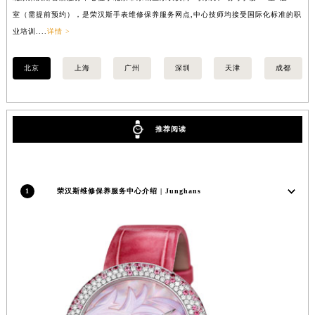
安徽省亳州市谯城区魏武大道荣汉斯售后服务中心（需提前预约）
室（需提前预约），是荣汉斯手表维修保养服务网点,中心技师均接受国际化标准的职
（
安徽省池州市贵池区长江路荣汉斯售后服务中心（需提前预约）
业培训....
详情 >
培训
安徽省滁州市琅琊区南谯北路荣汉斯售后服务中心（需提前预约）
安徽省阜阳市颍州区颍州北路荣汉斯售后服务中心（需提前预约）
北京
上海
广州
深圳
天津
成都
安徽省淮北市相山区淮海路荣汉斯售后服务中心（需提前预约）
安徽省淮南市田家庵区国庆中路荣汉斯售后服务中心（需提前预约）
安徽省黄山市屯溪区黄山西路荣汉斯售后服务中心（需提前预约）
推荐阅读
安徽省六安市金安区解放中路荣汉斯售后服务中心（需提前预约）
安徽省马鞍山市雨山区湖南西路荣汉斯售后服务中心（需提前预约）
安徽省宿州市埇桥区人民中路荣汉斯售后服务中心（需提前预约）
1
荣汉斯维修保养服务中心介绍 | Junghans
安徽省铜陵市铜官区石城大道荣汉斯售后服务中心（需提前预约）
安徽省芜湖市镜湖区中山路步行街荣汉斯售后服务中心（需提前预约）
安徽省宣城市宣州区叠嶂西路荣汉斯售后服务中心（需提前预约）
福建省龙岩市新罗区九一南路荣汉斯售后服务中心（需提前预约）
福建省南平市建阳区人民西路荣汉斯售后服务中心（需提前预约）
福建省宁德市蕉城区天湖东路荣汉斯售后服务中心（需提前预约）