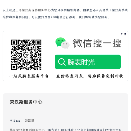
甘肃省兰州市七里河区西津西路16号兰州中心写字楼21层2102室（需提前预约）
重庆市解放碑渝中区民权路28号英利国际金融中心写字楼20层01室（需提前预约）
以上就是
上海荣汉斯保养服务中心
为您分享的精彩内容。如果您还有其他关于荣汉斯手表
维护和保养的问题，可以拨打页面400电话进行咨询，我们将竭诚为您服务。
黑龙江省大庆市萨尔图区会战大街荣汉斯售后服务中心（需提前预约）
黑龙江省鹤岗市向阳区红军路荣汉斯售后服务中心（需提前预约）
黑龙江省黑河市爱辉区中央街荣汉斯售后服务中心（需提前预约）
黑龙江省鸡西市鸡冠区红军路荣汉斯售后服务中心（需提前预约）
黑龙江省佳木斯市向阳区长安路荣汉斯售后服务中心（需提前预约）
黑龙江省牡丹江市东安区太平路荣汉斯售后服务中心（需提前预约）
黑龙江省七台河市桃山区大同街荣汉斯售后服务中心（需提前预约）
黑龙江省齐齐哈尔市龙沙区龙华路荣汉斯售后服务中心（需提前预约）
黑龙江省双鸭山市尖山区新兴大街荣汉斯售后服务中心（需提前预约）
黑龙江省绥化市北林区新华街与康庄路交叉口荣汉斯售后服务中心（需提前预约）
黑龙江省伊春市伊美区通河路荣汉斯售后服务中心（需提前预约）
荣汉斯服务中心
吉林省白城市洮北区明仁南街荣汉斯售后服务中心（需提前预约）
吉林省白山市浑江区浑江大街荣汉斯售后服务中心（需提前预约）
本文tag：
荣汉斯
吉林省吉林市船营区河南街荣汉斯售后服务中心（需提前预约）
北京荣汉斯售后服务中心
（国贸店）服务地址：北京市朝阳区建国门外大街甲6