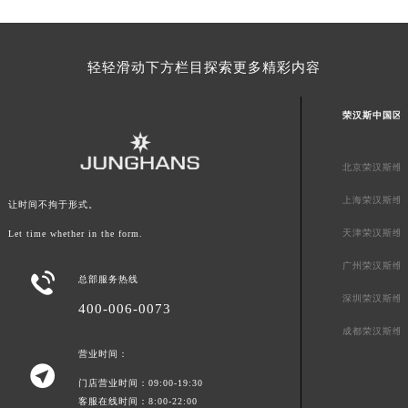
澳门特别行政区风顺堂区南湾大马路荣汉斯售后服务中心（需提前预约）
澳门特别行政区花地玛堂区关闸广场荣汉斯售后服务中心（需提前预约）
澳门特别行政区花王堂区大三巴商圈荣汉斯售后服务中心（需提前预约）
轻轻滑动下方栏目探索更多精彩内容
澳门特别行政区嘉模堂区官也街荣汉斯售后服务中心（需提前预约）
澳门省路氹城市金光大道荣汉斯售后服务中心（需提前预约）
荣汉斯中国区
澳门特别行政区望德堂区塔石广场荣汉斯售后服务中心（需提前预约）
福建省福州市鼓楼区五四路128-1号恒力城写字楼15层03室荣汉斯售后服务中心（需提前预约）
北京荣汉斯维
福建省厦门市思明区湖滨东路95号万象城华润大厦B座11层1104室荣汉斯售后服务中心（需提前预约）
上海荣汉斯维
让时间不拘于形式。
广东省潮州市潮安区新风路与潮汕路交汇处荣汉斯售后服务中心（需提前预约）
天津荣汉斯维
Let time whether in the form.
广东省广州市天河区天河路230号万菱汇国际中心A塔7层704室荣汉斯售后服务中心（需提前预约）
广东省广州市越秀区环市东路371-375号世界贸易中心大厦南塔15层1507室荣汉斯售后服务中心（需提前预约）
广州荣汉斯维

总部服务热线
广东省河源市源城区越王大道荣汉斯售后服务中心（需提前预约）
深圳荣汉斯维
400-006-0073
广东省惠州市惠城区江北文昌一路7号华贸大厦1座30层3005室荣汉斯售后服务中心（需提前预约）
成都荣汉斯维
广东省江门市蓬江区广场西路荣汉斯售后服务中心（需提前预约）
营业时间：
广东省揭阳市榕城进贤门步行街荣汉斯售后服务中心（需提前预约）

门店营业时间：09:00-19:30
广东省茂名市电白区水东街道迎宾大道荣汉斯售后服务中心（需提前预约）
客服在线时间：8:00-22:00