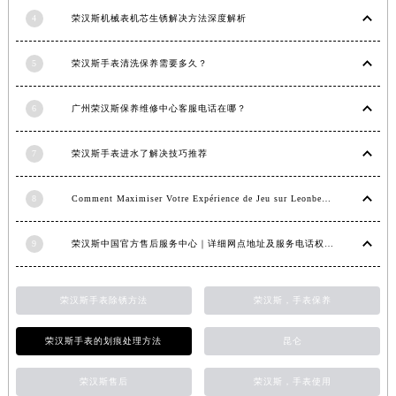
江西省景德镇市珠山区珠山中路荣汉斯售后服务中心（需提前预约）
4
荣汉斯机械表机芯生锈解决方法深度解析
江西省九江市浔阳区浔阳路荣汉斯售后服务中心（需提前预约）
江西省南昌市红谷滩新区红谷中大道998号绿地双子塔（中央广场）A1座办公楼14层1407室荣汉斯售后服务中心（需提前预约）
5
荣汉斯手表清洗保养需要多久？
江西省萍乡市安源区萍安北大道与康庄路交叉口荣汉斯售后服务中心（需提前预约）
江西省上饶市信州区滨江西路荣汉斯售后服务中心（需提前预约）
6
广州荣汉斯保养维修中心客服电话在哪？
江西省新余市渝水区北湖西路荣汉斯售后服务中心（需提前预约）
江西省宜春市袁州区中山中路荣汉斯售后服务中心（需提前预约）
7
荣汉斯手表进水了解决技巧推荐
江西省鹰潭市月湖区胜利东路荣汉斯售后服务中心（需提前预约）
8
Comment Maximiser Votre Expérience de Jeu sur Leonbet Casino
山东省德州市德城区东风中路荣汉斯售后服务中心（需提前预约）
山东省东营市东营区济南路荣汉斯售后服务中心（需提前预约）
9
荣汉斯中国官方售后服务中心｜详细网点地址及服务电话权威信息公示（2026年6月最新）
山东省济南市历下区经十路11111号华润中心写字楼（万象城）15层1508室荣汉斯售后服务中心（需提前预约）
山东省济宁市任城区太白楼路荣汉斯售后服务中心（需提前预约）
荣汉斯手表除锈方法
荣汉斯，手表保养
山东省莱芜市文化南路8号银座商城名表维修一楼名表维修荣汉斯售后服务中心（需提前预约）
山东省临沂市兰山区解放路荣汉斯售后服务中心（需提前预约）
荣汉斯手表的划痕处理方法
昆仑
山东省日照市东港区烟台路荣汉斯售后服务中心（需提前预约）
山东省泰安市泰山区财源街道泰山大街荣汉斯售后服务中心（需提前预约）
荣汉斯售后
荣汉斯，手表使用