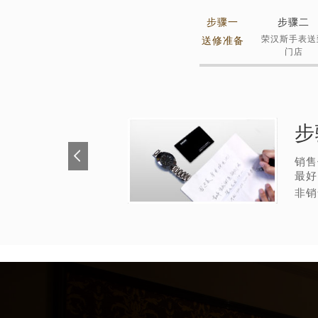
步骤一
步骤二
荣汉斯手表送
送修准备
门店
步
销售
最好
非销