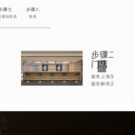
步骤七
步骤八
信通知取表
取表
步骤二：
荣
门店
服务上海荣汉斯售后
服务解表流程