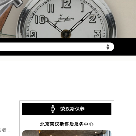
▲
需加拨“+86”）
▼
荣汉斯保养
北京荣汉斯售后服务中心
上
察者，