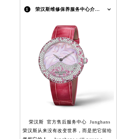
1
荣汉斯维修保养服务中心介绍 | Junghans
）
荣汉斯 官方售后服务中心 Junghans
荣汉斯从来没有改变世界，而是把它留给