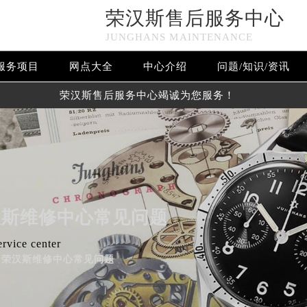
荣汉斯售后服务中心
JUNGHANS MAINTENANCE
服务项目
网点大全
中心介绍
问题/知识/资讯
荣汉斯售后服务中心竭诚为您服务！
汉斯维修中心常见问题
rvice center
州荣汉斯维修中心常见问题