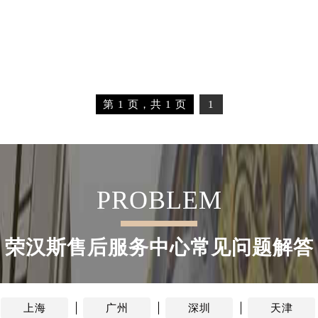
经街交汇处荣汉斯售后服务中心（需提前预约）
售后服务中心（需提前预约）
荣汉斯售后服务中心（需提前预约）
后服务中心（需提前预约）
后服务中心（需提前预约）
第 1 页，共 1 页
1
后服务中心（需提前预约）
后服务中心（需提前预约）
后服务中心（需提前预约）
后服务中心（需提前预约）
售后服务中心（需提前预约）
PROBLEM
售后服务中心（需提前预约）
售后服务中心（需提前预约）
荣汉斯售后服务中心常见问题解答
售后服务中心（需提前预约）
斯售后服务中心（需提前预约）
后服务中心（需提前预约）
街交叉口荣汉斯售后服务中心（需提前预约）
上海
广州
深圳
天津