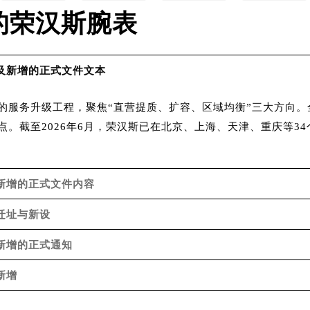
得利名表维修授权店1楼荣汉斯售后服务中心（需提前预约）
的荣汉斯腕表
得利名表维修授权店1楼荣汉斯售后服务中心（需提前预约）
国际中心D座11层1102室荣汉斯售后服务中心（北京总部）（
广场W3座6层602室荣汉斯售后服务中心（需提前预约）
迁及新增的正式文件文本
先天下荣汉斯售后服务中心（需提前预约）
特大街荣汉斯售后服务中心（需提前预约）
的服务升级工程，聚焦“直营提质、扩容、区域均衡”三大方向
街荣汉斯售后服务中心（需提前预约）
。截至2026年6月，荣汉斯已在北京、上海、天津、重庆等3
3号王府井百货名表维修荣汉斯售后服务中心（需提前预约）
汉斯售后服务中心（需提前预约）
迁新增的正式文件内容
霍洛街荣汉斯售后服务中心（需提前预约）
央街荣汉斯售后服务中心（需提前预约）
迁址与新设
街荣汉斯售后服务中心（需提前预约）
路荣汉斯售后服务中心（需提前预约）
迁新增的正式通知
大街荣汉斯售后服务中心（需提前预约）
新增
市光明街与额尔敦路交叉口荣汉斯售后服务中心（需提前预约）
安大街荣汉斯售后服务中心（需提前预约）