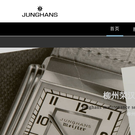
首页
柳州荣
junghans maintenance se
柳