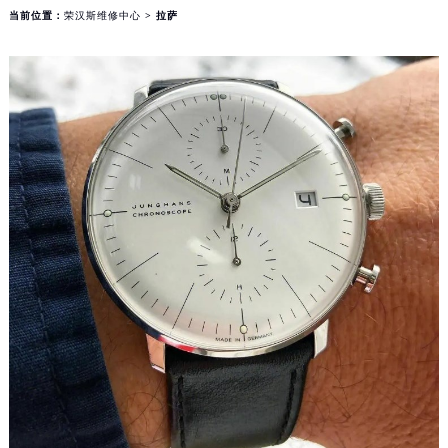
当前位置：
荣汉斯维修中心
> 拉萨