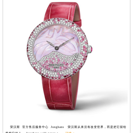
荣汉斯 官方售后服务中心 Junghans 荣汉斯从来没有改变世界，而是把它留给