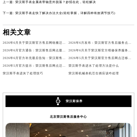
内蒙古自治区乌兰察布市集宁区恩和大街荣汉斯售后服务中心（需提前预约）
上一篇:
荣汉斯手表金属表带轴意外脱落？妙招在此，轻松解决
内蒙古自治区锡林郭勒盟市锡林浩特市光明街与额尔敦路交叉口荣汉斯售后服务中心（需提前预约）
下一篇:
荣汉斯手表走快了解决办法大全(轻松掌握，详解四种有效调节技巧)
内蒙古自治区兴安盟市乌兰浩特市兴安大街荣汉斯售后服务中心（需提前预约）
山西省大同市平城区迎宾街荣汉斯售后服务中心（需提前预约）
相关文章
山西省晋城市城区黄华街荣汉斯售后服务中心（需提前预约）
2026年6月关于荣汉斯官方售后网络搬迁及新增的补充说明文件
2026年6月发布：荣汉斯官方售后服务点迁移及新开汇总
山西省晋中市榆次区顺城街荣汉斯售后服务中心（需提前预约）
2026年6月官方通告：荣汉斯售后网点最新调整（含迁址与新增）
2026年6月关于荣汉斯官方维修保养服务中心搬迁及新增的正式文件全文内容
山西省临汾市尧都区解放路荣汉斯售后服务中心（需提前预约）
2026年6月官方补充最后告知：荣汉斯售后网点迁址与增设
2026年5月关于荣汉斯官方售后网点迁移及新开网点的通知
山西省吕梁市离石区永宁中路与建设街交叉口荣汉斯售后服务中心（需提前预约）
2026年5月官方提示：荣汉斯售后网点迁址与增设
荣汉斯手表进水了处理方法是什么
山西省朔州市朔城区怡西路与鄯阳西街交汇处荣汉斯售后服务中心（需提前预约）
荣汉斯手表进灰了处理技巧
荣汉斯机械表机芯生锈应该咋处理
山西省忻州市忻府区和平东街与七一南路交叉口荣汉斯售后服务中心（需提前预约）
山西省阳泉市郊区平阳东街与新城大道交叉口荣汉斯售后服务中心（需提前预约）
山西省运城市盐湖区河东街荣汉斯售后服务中心（需提前预约）
荣汉斯保养
山西省长治市潞州区英雄中路荣汉斯售后服务中心（需提前预约）
山西省太原市迎泽区迎泽街道解放路15号亨得利名表维修授权店3楼荣汉斯售后服务中心（需提前预约）
北京荣汉斯售后服务中心
天津市和平区赤峰道136号天津国际金融中心26层2603室荣汉斯售后服务中心（需提前预约）
安徽省安庆市迎江区人民路荣汉斯售后服务中心（需提前预约）