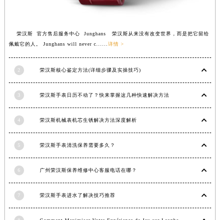
江西省吉安市吉州区井冈山大道荣汉斯售后服务中心（需提前预约）
江西省景德镇市珠山区珠山中路荣汉斯售后服务中心（需提前预约）
江西省九江市浔阳区浔阳路荣汉斯售后服务中心（需提前预约）
荣汉斯 官方售后服务中心 Junghans 荣汉斯从来没有改变世界，而是把它留给
江西省南昌市红谷滩新区红谷中大道998号绿地双子塔（中央广场）A1座办公楼14层1407室荣汉斯售后服务中心（需提前预约）
佩戴它的人。 Junghans will never c......
详情 >
江西省萍乡市安源区萍安北大道与康庄路交叉口荣汉斯售后服务中心（需提前预约）
江西省上饶市信州区滨江西路荣汉斯售后服务中心（需提前预约）
2
荣汉斯核心鉴定方法(详细步骤及实操技巧)
江西省新余市渝水区北湖西路荣汉斯售后服务中心（需提前预约）
3
荣汉斯手表日历不动了？快来掌握这几种快速解决方法
江西省宜春市袁州区中山中路荣汉斯售后服务中心（需提前预约）
江西省鹰潭市月湖区胜利东路荣汉斯售后服务中心（需提前预约）
4
荣汉斯机械表机芯生锈解决方法深度解析
山东省德州市德城区东风中路荣汉斯售后服务中心（需提前预约）
山东省东营市东营区济南路荣汉斯售后服务中心（需提前预约）
5
荣汉斯手表清洗保养需要多久？
山东省济南市历下区经十路11111号华润中心写字楼（万象城）15层1508室荣汉斯售后服务中心（需提前预约）
山东省济宁市任城区太白楼路荣汉斯售后服务中心（需提前预约）
6
广州荣汉斯保养维修中心客服电话在哪？
山东省莱芜市文化南路8号银座商城名表维修一楼名表维修荣汉斯售后服务中心（需提前预约）
山东省临沂市兰山区解放路荣汉斯售后服务中心（需提前预约）
7
荣汉斯手表进水了解决技巧推荐
山东省日照市东港区烟台路荣汉斯售后服务中心（需提前预约）