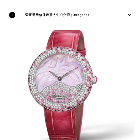
福建省宁德市蕉城区天湖东路荣汉斯售后服务中心（需提前预约）
福建省莆田市城厢区霞林街道荔华东大道荣汉斯售后服务中心（需提前预约）
1
荣汉斯维修保养服务中心介绍 | Junghans
福建省三明市三元区东乾二路荣汉斯售后服务中心（需提前预约）
福建省漳州市龙文区步港路荣汉斯售后服务中心（需提前预约）
江苏省常州市新北区龙锦路1590号现代传媒中心5号楼10层1008室荣汉斯售后服务中心（需提前预约）
江苏省淮安市清江浦区淮海北路荣汉斯售后服务中心（需提前预约）
江苏省连云港市海州区通灌北路荣汉斯售后服务中心（需提前预约）
江苏省南京市秦淮区中山南路1号南京中心22层22-C1-C3室荣汉斯售后服务中心（需提前预约）
江苏省宿迁市宿城区西湖路荣汉斯售后服务中心（需提前预约）
江苏省泰州市海陵区永定东路399号置地商务中心东塔（华润万象城）17层1706室荣汉斯售后服务中心（需提前预约）
江苏省徐州市鼓楼区淮海东路29号苏宁广场IFC国际金融中心35层3508室荣汉斯售后服务中心（需提前预约）
江苏省盐城市盐都区世纪大道5号盐城金融城写字楼1号楼16层1604室荣汉斯售后服务中心（需提前预约）
江苏省扬州市邗江区国展路29号星耀天地写字楼1号楼18层1803室荣汉斯售后服务中心（需提前预约）
江苏省镇江市京口区中山东路荣汉斯售后服务中心（需提前预约）
江西省抚州市临川区赣东大道荣汉斯售后服务中心（需提前预约）
江西省赣州市章贡区文清路荣汉斯售后服务中心（需提前预约）