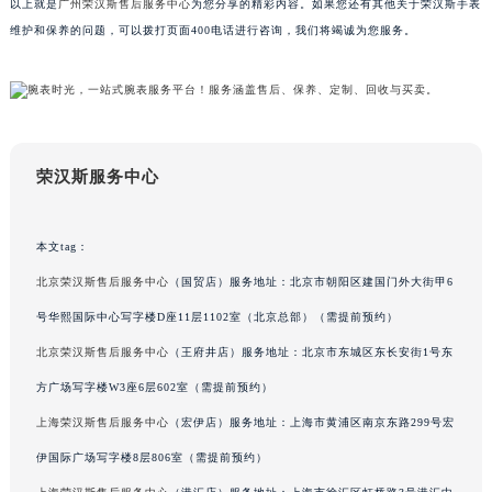
吉林省吉林市船营区河南街荣汉斯售后服务中心（需提前预约）
以上就是
广州荣汉斯售后服务中心
为您分享的精彩内容。如果您还有其他关于荣汉斯手表
维护和保养的问题，可以拨打页面400电话进行咨询，我们将竭诚为您服务。
吉林省辽源市龙山区人民大街荣汉斯售后服务中心（需提前预约）
吉林省梅河口市新华街道梅河大街荣汉斯售后服务中心（需提前预约）
吉林省四平市铁东区紫气大路与南九经街交汇处荣汉斯售后服务中心（需提前预约）
吉林省松原市宁江区五环大街荣汉斯售后服务中心（需提前预约）
吉林省通化市东昌区环通乡江南大街荣汉斯售后服务中心（需提前预约）
荣汉斯服务中心
吉林省延边市延吉市解放路荣汉斯售后服务中心（需提前预约）
辽宁省鞍山市铁东区站前街荣汉斯售后服务中心（需提前预约）
本文tag：
辽宁省本溪市平山区胜利路荣汉斯售后服务中心（需提前预约）
辽宁省朝阳市双塔区新华路荣汉斯售后服务中心（需提前预约）
北京荣汉斯售后服务中心
（国贸店）服务地址：北京市朝阳区建国门外大街甲6
辽宁省丹东市振兴区七经街荣汉斯售后服务中心（需提前预约）
号华熙国际中心写字楼D座11层1102室（北京总部）（需提前预约）
辽宁省抚顺市新抚区东一路荣汉斯售后服务中心（需提前预约）
北京荣汉斯售后服务中心
（王府井店）服务地址：北京市东城区东长安街1号东
辽宁省阜新市海州区解放大街荣汉斯售后服务中心（需提前预约）
方广场写字楼W3座6层602室（需提前预约）
辽宁省葫芦岛市连山区中央路荣汉斯售后服务中心（需提前预约）
上海荣汉斯售后服务中心
（宏伊店）服务地址：上海市黄浦区南京东路299号宏
辽宁省锦州市古塔区中央大街荣汉斯售后服务中心（需提前预约）
伊国际广场写字楼8层806室（需提前预约）
辽宁省辽阳市白塔区新运大街荣汉斯售后服务中心（需提前预约）