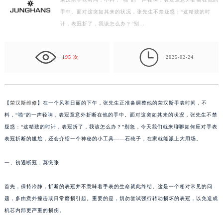
荣汉斯手表时间，不料，“啪”的一声轻响，表冠竟意外折断在他的
常州市新北区龙锦路1590号现代传媒中心写字楼5号楼10层1008室（需提前预约）
手中。面对这突如其来的状况，张先生不禁疑惑：“这精致的时
徐州市鼓楼区淮海东路29号苏宁广场IFC国际金融中心写字楼35层3508室（需提前预约）
计，表冠折了，我该怎么办？”别…
扬州市邗江区国展路29号星耀天地写字楼1号楼18层1803室（需提前预约）
盐城市盐都区世纪大道5号盐城金融城写字楼1号楼16层1604室（需提前预约）

泰州市海陵区永定东路399号置地商务中心东塔写字楼（华润万象城）17层1706室（需提前预约）
195 次
2025-02-24
宁波市江北区大闸南路500号来福士广场办公楼20层2009室（需提前预约）
杭州市上城区钱江路1366号华润大厦写字楼A座5层503-5室（需提前预约）
金华市金东区东市南街777号金华万达广场写字楼4号楼22层2209室（需提前预约）
【
荣汉斯维修
】在一个风和日丽的下午，张先生正准备调整他的荣汉斯手表时间，不
绍兴市越城区胜利东路379号世茂天际中心写字楼8层805室（需提前预约）
料，“啪”的一声轻响，表冠竟意外折断在他的手中。面对这突如其来的状况，张先生不禁
嘉兴市南湖区广益路705号嘉兴世界贸易中心写字楼A座13层1304室（需提前预约）
疑惑：“这精致的时计，表冠折了，我该怎么办？”别急，今天我们就来聊聊如何应对手表
表冠折断的尴尬，还会介绍一个神秘的小工具——石砘子，在家就能派上大用场。
南昌市红谷滩新区红谷中大道998号绿地双子塔（中央广场）A1座办公楼14层07室（需提前预约）
济南市历下区经十路11111号华润中心写字楼（万象城）15层1508室（需提前预约）
一、初遇断冠，莫慌张
广州市天河区天河路230号万菱汇国际中心写字楼A塔7层704室（需提前预约）
广州市越秀区环市东路371-375号世界贸易中心大厦南塔写字楼15层07室（需提前预约）
首先，保持冷静，折断的表冠并不意味着手表的生命就此终结。这是一个相对常见的问
深圳市罗湖区深南东路5001号华润大厦写字楼17层1701室（需提前预约）
题，多由意外撞击或日常磨损引起。重要的是，切勿尝试强行转动损坏的表冠，以免造成
惠州市惠城区江北文昌一路7号华贸大厦写字楼1座30层05室（需提前预约）
机芯内部更严重的损伤。