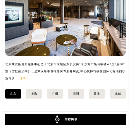
安徽省蚌埠市蚌山区淮河路荣汉斯售后服务中心（需提前预约）
安徽省亳州市谯城区魏武大道荣汉斯售后服务中心（需提前预约）
安徽省池州市贵池区长江路荣汉斯售后服务中心（需提前预约）
安徽省滁州市琅琊区南谯北路荣汉斯售后服务中心（需提前预约）
安徽省阜阳市颍州区颍州北路荣汉斯售后服务中心（需提前预约）
安徽省淮北市相山区淮海路荣汉斯售后服务中心（需提前预约）
安徽省淮南市田家庵区国庆中路荣汉斯售后服务中心（需提前预约）
安徽省黄山市屯溪区黄山西路荣汉斯售后服务中心（需提前预约）
北京荣汉斯售后服务中心位于北京市东城区东长安街1号东方广场写字楼W3座6层602
上
安徽省六安市金安区解放中路荣汉斯售后服务中心（需提前预约）
室（需提前预约），是荣汉斯手表维修保养服务网点,中心技师均接受国际化标准的职
（
安徽省马鞍山市雨山区湖南西路荣汉斯售后服务中心（需提前预约）
业培训....
详情 >
培训
安徽省宿州市埇桥区人民中路荣汉斯售后服务中心（需提前预约）
安徽省铜陵市铜官区石城大道荣汉斯售后服务中心（需提前预约）
北京
上海
广州
深圳
天津
成都
安徽省芜湖市镜湖区中山路步行街荣汉斯售后服务中心（需提前预约）
安徽省宣城市宣州区叠嶂西路荣汉斯售后服务中心（需提前预约）
福建省龙岩市新罗区九一南路荣汉斯售后服务中心（需提前预约）
推荐阅读
福建省南平市建阳区人民西路荣汉斯售后服务中心（需提前预约）