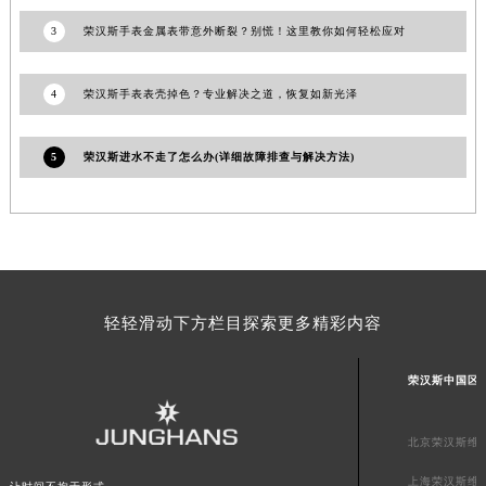
澳门特别行政区大堂区议事亭前地（新马路）荣汉斯售后服务中心（需提前预约）
3
荣汉斯手表金属表带意外断裂？别慌！这里教你如何轻松应对
澳门特别行政区风顺堂区南湾大马路荣汉斯售后服务中心（需提前预约）
澳门特别行政区花地玛堂区关闸广场荣汉斯售后服务中心（需提前预约）
澳门特别行政区花王堂区大三巴商圈荣汉斯售后服务中心（需提前预约）
4
荣汉斯手表表壳掉色？专业解决之道，恢复如新光泽
澳门特别行政区嘉模堂区官也街荣汉斯售后服务中心（需提前预约）
澳门省路氹城市金光大道荣汉斯售后服务中心（需提前预约）
5
荣汉斯进水不走了怎么办(详细故障排查与解决方法)
澳门特别行政区望德堂区塔石广场荣汉斯售后服务中心（需提前预约）
福建省福州市鼓楼区五四路128-1号恒力城写字楼15层03室荣汉斯售后服务中心（需提前预约）
福建省厦门市思明区湖滨东路95号万象城华润大厦B座11层1104室荣汉斯售后服务中心（需提前预约）
广东省潮州市潮安区新风路与潮汕路交汇处荣汉斯售后服务中心（需提前预约）
广东省广州市天河区天河路230号万菱汇国际中心A塔7层704室荣汉斯售后服务中心（需提前预约）
轻轻滑动下方栏目探索更多精彩内容
广东省广州市越秀区环市东路371-375号世界贸易中心大厦南塔15层1507室荣汉斯售后服务中心（需提前预约）
广东省河源市源城区越王大道荣汉斯售后服务中心（需提前预约）
荣汉斯中国区
广东省惠州市惠城区江北文昌一路7号华贸大厦1座30层3005室荣汉斯售后服务中心（需提前预约）
广东省江门市蓬江区广场西路荣汉斯售后服务中心（需提前预约）
北京荣汉斯维
广东省揭阳市榕城进贤门步行街荣汉斯售后服务中心（需提前预约）