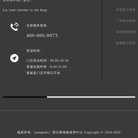
上海荣汉斯维
让时间不拘于形式。
广东省茂名市电白区水东街道迎宾大道荣汉斯售后服务中心（需提前预约）
广东省梅州市梅江区金燕大道荣汉斯售后服务中心（需提前预约）
天津荣汉斯维
Let time whether in the form.
广东省清远市清城区湖西路荣汉斯售后服务中心（需提前预约）
广州荣汉斯维

总部服务热线
广东省汕头市龙湖区长平路荣汉斯售后服务中心（需提前预约）
深圳荣汉斯维
400-006-0073
广东省汕尾市城区香洲街道园林社区翠园街荣汉斯售后服务中心（需提前预约）
成都荣汉斯维
广东省韶关市武江区芙蓉新区与老城中心交汇处荣汉斯售后服务中心（需提前预约）
营业时间：
广东省深圳市罗湖区深南东路5001号华润大厦17层1701室荣汉斯售后服务中心（需提前预约）

门店营业时间：09:00-19:30
广东省阳江市江城区东风一路荣汉斯售后服务中心（需提前预约）
客服在线时间：8:00-22:00
广东省云浮市云城区金山路荣汉斯售后服务中心（需提前预约）
客服及门店节假日不休
广东省湛江市赤坎区观海北路荣汉斯售后服务中心（需提前预约）
广东省肇庆市端州区信安大道与砚都大道交汇处荣汉斯售后服务中心（需提前预约）
广西壮族自治区百色市右江区中山二路荣汉斯售后服务中心（需提前预约）
广西壮族自治区北海市海城区北京路荣汉斯售后服务中心（需提前预约）
广西壮族自治区崇左市江州区石景林街道友谊大道与丽川路交汇处荣汉斯售后服务中心（需提前预约）
广西壮族自治区防城港市港口区金花茶大道荣汉斯售后服务中心（需提前预约）
广西壮族自治区贵港市港北区港城街道布山大道与仙衣路交叉口荣汉斯售后服务中心（需提前预约）
版权所有:（junghans）荣汉斯维修保养中心 Copyright © 2018-2032