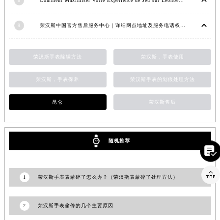
8
Comment Maximiser Votre Expérience de Jeu sur Leonbet Casino
山东省泰安市泰山区财源街道泰山大街荣汉斯售后服务中心（需提前预约）
山东省威海市环翠区新威海路89号振华商厦一楼名表维修荣汉斯售后服务中心（需提前预约）
9
荣汉斯中国官方售后服务中心｜详细网点地址及服务电话权威信息公示（2026年6月最新）
山东省潍坊市奎文区东风东街荣汉斯售后服务中心（需提前预约）
山东省枣庄市滕州市北辛路与善国路交叉口荣汉斯售后服务中心（需提前预约）
山东省淄博市张店区金晶大道荣汉斯售后服务中心（需提前预约）
荣汉斯手表除锈方法
荣汉斯，手表使用
上海市黄浦区南京东路299号宏伊国际广场写字楼8层806室荣汉斯售后服务中心（需提前预约）
荣汉斯，手表保养
荣汉斯手表的划痕处理方法
上海市徐汇区虹桥路3号港汇中心2座37层3705室荣汉斯售后服务中心（需提前预约）
浙江省杭州市上城区钱江路1366号华润大厦A座5层503-5室荣汉斯售后服务中心（需提前预约）
昆仑
荣汉斯售后
浙江省湖州市吴兴区劳动路荣汉斯售后服务中心（需提前预约）
浙江省嘉兴市南湖区广益路705号嘉兴世界贸易中心A座13层1304室荣汉斯售后服务中心（需提前预约）
浙江省金华市金东区东市南街777号金华万达广场4号楼22楼2209室荣汉斯售后服务中心（需提前预约）

随机推荐
浙江省丽水市莲都区解放街荣汉斯售后服务中心（需提前预约）

浙江省宁波市江北区大闸南路500号来福士广场办公楼20层2009室荣汉斯售后服务中心（需提前预约）
1
荣汉斯手表表蒙碎了怎么办？（荣汉斯表蒙碎了处理方法）
浙江省衢州市柯城区上街荣汉斯售后服务中心（需提前预约）
浙江省绍兴市越城区胜利东路379号世茂天际中心写字楼8层805室荣汉斯售后服务中心（需提前预约）
2
荣汉斯手表偷停的几个主要原因
浙江省舟山市定海区解放东路荣汉斯售后服务中心（需提前预约）