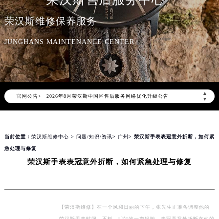
荣汉斯售后服务中心
荣汉斯维修保养服务
JUNGHANS MAINTENANCE CENTER
2026年8月荣汉斯中国区售后服务网络优化升级公告
▲
官网公告>
2026年8月荣汉斯全国官方售后客户服务热线：400-006-0073
▼
荣汉斯官方全国统一服务热线400-006-0073，服务覆盖中国大陆、香港、澳门、台湾全部区域（非大陆需加拨“+86”）
2026年8月荣汉斯售后服务中心最新网点地址：
当前位置：
荣汉斯维修中心
>
问题/知识/资讯
>
广州
> 荣汉斯手表表冠意外折断，如何紧
北京市朝阳区建国门外大街甲6号华熙国际中心写字楼D座11层1102室（北京总部）（需提前预约）
急处理与修复
北京市东城区东长安街1号东方广场写字楼W3座6层602室（需提前预约）
荣汉斯手表表冠意外折断，如何紧急处理与修复
天津市和平区赤峰道136号天津国际金融中心写字楼26层2603室（需提前预约）
上海市徐汇区虹桥路3号港汇中心写字楼2座37层3705室（需提前预约）
上海市黄浦区南京东路299号宏伊国际广场写字楼8层806室（需提前预约）
南京市秦淮区中山南路1号（新街口）南京中心写字楼22层C1-1室（需提前预约）
【荣汉斯维修】在一个风和日丽的下午，张先生正准备调整他的