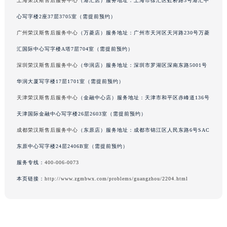
上海荣汉斯售后服务中心
（港汇店）服务地址：上海市徐汇区虹桥路3号港汇中
辽宁省盘锦市兴隆台区石油大街荣汉斯售后服务中心（需提前预约）
辽宁省铁岭市银州区南马路荣汉斯售后服务中心（需提前预约）
心写字楼2座37层3705室（需提前预约）
辽宁省营口市站前区市府路与渤海大街交叉口荣汉斯售后服务中心（需提前预约）
广州荣汉斯售后服务中心
（万菱店）服务地址：广州市天河区天河路230号万菱
辽宁省沈阳市沈河区中街路137号亨得利名表维修授权店1楼荣汉斯售后服务中心（需提前预约）
汇国际中心写字楼A塔7层704室（需提前预约）
辽宁省沈阳市沈河区中街路83号亨得利名表维修授权店1楼荣汉斯售后服务中心（需提前预约）
深圳荣汉斯售后服务中心
（华润店）服务地址：深圳市罗湖区深南东路5001号
北京市朝阳区建国门外大街甲6号华熙国际中心D座11层1102室荣汉斯售后服务中心（北京总部）（需提前预约）
华润大厦写字楼17层1701室（需提前预约）
北京市东城区东长安街1号王府井东方广场W3座6层602室荣汉斯售后服务中心（需提前预约）
天津荣汉斯售后服务中心
（金融中心店）服务地址：天津市和平区赤峰道136号
河北省保定市竞秀区朝阳北大街北国先天下荣汉斯售后服务中心（需提前预约）
天津国际金融中心写字楼26层2603室（需提前预约）
内蒙古自治区阿拉善盟市左旗土尔扈特大街荣汉斯售后服务中心（需提前预约）
内蒙古自治区巴彦淖尔市临河区新华街荣汉斯售后服务中心（需提前预约）
成都荣汉斯售后服务中心
（东原店）服务地址：成都市锦江区人民东路6号SAC
内蒙古自治区包头市青山区幸福路甲3号王府井百货名表维修荣汉斯售后服务中心（需提前预约）
东原中心写字楼24层2406B室（需提前预约）
内蒙古自治区赤峰市红山区哈达街荣汉斯售后服务中心（需提前预约）
服务专线：
400-006-0073
内蒙古自治区鄂尔多斯市东胜区伊金霍洛街荣汉斯售后服务中心（需提前预约）
本页链接：
http://www.zgmbwx.com/problems/guangzhou/2204.html
内蒙古自治区呼伦贝尔市海拉尔区中央街荣汉斯售后服务中心（需提前预约）
内蒙古自治区通辽市科尔沁区明仁大街荣汉斯售后服务中心（需提前预约）
内蒙古自治区乌海市海勃湾区人民南路荣汉斯售后服务中心（需提前预约）