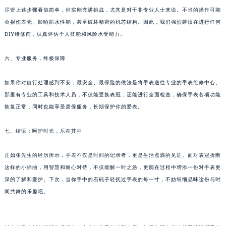
内蒙古自治区呼和浩特市玉泉区大学西街70号华润万象城写字楼（鄂尔多斯大厦）23层2326室（需提前预约）
尽管上述步骤看似简单，但实则充满挑战，尤其是对于非专业人士来说。不当的操作可能
甘肃省兰州市七里河区西津西路16号兰州中心写字楼21层2102室（需提前预约）
会损伤表壳、影响防水性能，甚至破坏精密的机芯结构。因此，我们强烈建议在进行任何
重庆市解放碑渝中区民权路28号英利国际金融中心写字楼20层01室（需提前预约）
DIY维修前，认真评估个人技能和风险承受能力。
黑龙江省大庆市萨尔图区会战大街荣汉斯售后服务中心（需提前预约）
黑龙江省鹤岗市向阳区红军路荣汉斯售后服务中心（需提前预约）
六、专业服务，终极保障
黑龙江省黑河市爱辉区中央街荣汉斯售后服务中心（需提前预约）
如果你对自行处理感到不安，最安全、最保险的做法是将手表送往专业的手表维修中心。
黑龙江省鸡西市鸡冠区红军路荣汉斯售后服务中心（需提前预约）
那里有专业的工具和技术人员，不仅能更换表冠，还能进行全面检查，确保手表各项功能
黑龙江省佳木斯市向阳区长安路荣汉斯售后服务中心（需提前预约）
恢复正常，同时也能享受质保服务，长期保护你的爱表。
黑龙江省牡丹江市东安区太平路荣汉斯售后服务中心（需提前预约）
黑龙江省七台河市桃山区大同街荣汉斯售后服务中心（需提前预约）
七、结语：呵护时光，乐在其中
黑龙江省齐齐哈尔市龙沙区龙华路荣汉斯售后服务中心（需提前预约）
正如张先生的经历所示，手表不仅是时间的记录者，更是生活点滴的见证。面对表冠折断
黑龙江省双鸭山市尖山区新兴大街荣汉斯售后服务中心（需提前预约）
这样的小插曲，用智慧和耐心对待，不仅能解一时之急，更能在过程中增添一份对手表更
黑龙江省绥化市北林区新华街与康庄路交叉口荣汉斯售后服务中心（需提前预约）
深的了解和爱护。下次，当你手中的石砘子轻抚过手表的每一寸，不妨细细品味这份与时
黑龙江省伊春市伊美区通河路荣汉斯售后服务中心（需提前预约）
间共舞的乐趣吧。
吉林省白城市洮北区明仁南街荣汉斯售后服务中心（需提前预约）
吉林省白山市浑江区浑江大街荣汉斯售后服务中心（需提前预约）