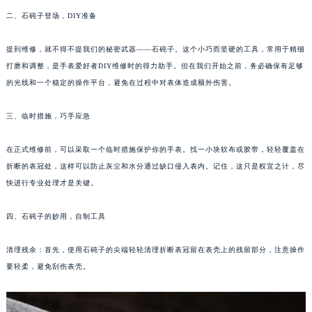
厦门市思明区湖滨东路95号华润大厦写字楼B座11层1104室（需提前预约）
二、石砘子登场，DIY准备
福州市鼓楼区五四路128-1号恒力城写字楼15层03室（需提前预约）
成都市锦江区人民东路6号SAC东原中心写字楼24层2406B室（需提前预约）
提到维修，就不得不提我们的秘密武器——石砘子。这个小巧而坚硬的工具，常用于精细
重庆市江北区观音桥步行街2号融恒时代广场写字楼9层902室（需提前预约）
打磨和调整，是手表爱好者DIY维修时的得力助手。但在我们开始之前，务必确保有足够
长沙市芙蓉区定王台街道建湘路393号世茂环球金融中心写字楼（芙蓉广场）10层13室（需提前预约）
的光线和一个稳定的操作平台，避免在过程中对表体造成额外伤害。
郑州市二七区铭功路10号华润大厦写字楼29层2905室（需提前预约）
三、临时措施，巧手应急
太原市迎泽区解放路15号亨得利名表服务中心（品牌授权店）3层整层（需提前预约）
沈阳市沈河区中街路137号亨得利名表服务中心（品牌授权店）1层整层（需提前预约）
在正式维修前，可以采取一个临时措施保护你的手表。找一小块软布或胶带，轻轻覆盖在
沈阳市沈河区中街路83号亨得利名表服务中心（品牌授权店）1层整层（需提前预约）
折断的表冠处，这样可以防止灰尘和水分通过缺口侵入表内。记住，这只是权宜之计，尽
乌鲁木齐市天山区红山路26号时代广场（CCMALL）C座17层17-B（需提前预约）
快进行专业处理才是关键。
温州市鹿城区锦绣路1067号置信广场10层1015室（需提前预约）
哈尔滨市道里区友谊西路600号富力中心T2座写字楼29层03室（需提前预约）
四、石砘子的妙用，自制工具
大连市中山区人民路15号国际金融大厦7层G室（需提前预约）
清理残余：首先，使用石砘子的尖端轻轻清理折断表冠留在表壳上的残留部分，注意操作
佛山市禅城区季华五路57号万科金融中心C座12层1205室（需提前预约）
要轻柔，避免刮伤表壳。
东莞市东城街道鸿福东路1号民盈国贸中心T1写字楼9层907室（需提前预约）
无锡市梁溪区人民中路139号恒隆广场写字楼1座11层1104室（需提前预约）