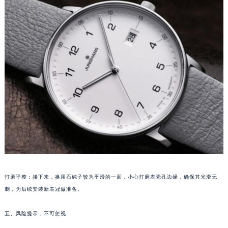
南通市崇川区工农路57号圆融广场写字楼16层1603室（需提前预约）
苏州市苏州工业园区星港街199号苏州中心办公楼C座22层08室（需提前预约）
武汉市江汉区解放大道686号世界贸易大厦38层09室（需提前预约）
南宁市青秀区金湖路59号地王大厦12楼1224室（需提前预约）
合肥市蜀山区潜山路111号万象城华润大厦B座12楼03室（需提前预约）
泉州市丰泽区宝洲路729号浦西万达中心写字楼A座7楼709室（需提前预约）
青岛市南区山东路6号华润大厦B座22层04室（需提前预约）
烟台市芝罘区胜利路139号万达金融中心A座907室（需提前预约）
长春市朝阳区西安大路727号中银大厦A座(旺进大厦)18层09室（需提前预约）
贵阳市南明区都司高架桥路33号亨特国际金融中心14楼14D（需提前预约）
昆明市盘龙区北京路928号同德昆明广场写字楼10层06室（需提前预约）
石家庄市长安区中山东路39号勒泰中心写字楼B座13层07室（需提前预约）
西安市碑林区南关正街88号华侨城长安国际中心E座6楼10室（需提前预约）
打磨平整：接下来，换用石砘子较为平滑的一面，小心打磨表壳孔边缘，确保其光滑无
海口市龙华区金贸东路5号海口华润大厦B座17层1707室（需提前预约）
刺，为后续安装新表冠做准备。
唐山市路南区新华东道100号万达广场写字楼A座10层1002室（需提前预约）
五、风险提示，不可忽视
台州市椒江区东海大道1800号腾达中心东1幢20楼2002室（需提前预约）