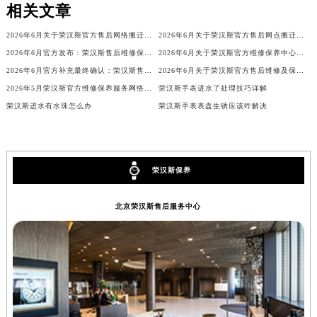
相关文章
辽宁省营口市站前区市府路与渤海大街交叉口荣汉斯售后服务中心（需提前预约）
辽宁省沈阳市沈河区中街路137号亨得利名表维修授权店1楼荣汉斯售后服务中心（需提前预约）
2026年6月关于荣汉斯官方售后网络搬迁及新增的补充修订说明文件
2026年6月关于荣汉斯官方售后网点搬迁及新增的正式公文
2026年6月官方发布：荣汉斯售后维修保养中心搬迁与新增
2026年6月关于荣汉斯官方维修保养中心网点搬迁新增的正式文件
辽宁省沈阳市沈河区中街路83号亨得利名表维修授权店1楼荣汉斯售后服务中心（需提前预约）
2026年6月官方补充最终确认：荣汉斯售后网点迁址与新增
2026年6月关于荣汉斯官方售后维修及保养中心网点搬迁与新增的公告
北京市朝阳区建国门外大街甲6号华熙国际中心D座11层1102室荣汉斯售后服务中心（北京总部）（需提前预约）
2026年5月荣汉斯官方维修保养服务网络更新补充版文本（含搬迁新设）
荣汉斯手表进水了处理技巧详解
北京市东城区东长安街1号王府井东方广场W3座6层602室荣汉斯售后服务中心（需提前预约）
荣汉斯进水有水珠怎么办
荣汉斯手表表盘生锈应该咋解决
河北省保定市竞秀区朝阳北大街北国先天下荣汉斯售后服务中心（需提前预约）
内蒙古自治区阿拉善盟市左旗土尔扈特大街荣汉斯售后服务中心（需提前预约）
内蒙古自治区巴彦淖尔市临河区新华街荣汉斯售后服务中心（需提前预约）
荣汉斯保养
内蒙古自治区包头市青山区幸福路甲3号王府井百货名表维修荣汉斯售后服务中心（需提前预约）
内蒙古自治区赤峰市红山区哈达街荣汉斯售后服务中心（需提前预约）
北京荣汉斯售后服务中心
内蒙古自治区鄂尔多斯市东胜区伊金霍洛街荣汉斯售后服务中心（需提前预约）
内蒙古自治区呼伦贝尔市海拉尔区中央街荣汉斯售后服务中心（需提前预约）
内蒙古自治区通辽市科尔沁区明仁大街荣汉斯售后服务中心（需提前预约）
内蒙古自治区乌海市海勃湾区人民南路荣汉斯售后服务中心（需提前预约）
内蒙古自治区乌兰察布市集宁区恩和大街荣汉斯售后服务中心（需提前预约）
内蒙古自治区锡林郭勒盟市锡林浩特市光明街与额尔敦路交叉口荣汉斯售后服务中心（需提前预约）