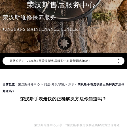
荣汉斯售后服务中心
荣汉斯维修保养服务
JUNGHANS MAINTENANCE CENTER
2026年8月荣汉斯中国区售后服务网络优化升级公告
2026年8月荣汉斯全国官方售后客户服务热线：400-006-0073
荣汉斯官方全国统一服务热线400-006-0073，服务覆盖中国大陆、香港、澳门、台湾全部区域（非大陆需加拨“+86”）
▲
官网公告>
2026年8月荣汉斯售后服务中心最新网点地址：
▼
北京市朝阳区建国门外大街甲6号华熙国际中心写字楼D座11层1102室（北京总部）（需提前预约）
北京市东城区东长安街1号东方广场写字楼W3座6层602室（需提前预约）
当前位置：
荣汉斯维修中心
>
问题/知识/资讯
>
深圳
> 荣汉斯手表走快的正确解决方法你
天津市和平区赤峰道136号天津国际金融中心写字楼26层2603室（需提前预约）
知道吗？
上海市徐汇区虹桥路3号港汇中心写字楼2座37层3705室（需提前预约）
荣汉斯手表走快的正确解决方法你知道吗？
上海市黄浦区南京东路299号宏伊国际广场写字楼8层806室（需提前预约）
南京市秦淮区中山南路1号（新街口）南京中心写字楼22层C1-1室（需提前预约）
常州市新北区龙锦路1590号现代传媒中心写字楼5号楼10层1008室（需提前预约）
徐州市鼓楼区淮海东路29号苏宁广场IFC国际金融中心写字楼35层3508室（需提前预约）
荣汉斯维修中心分享：“荣汉斯手表走快的正确解决方法你知道