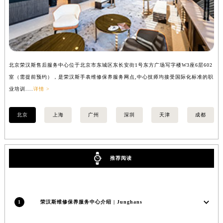
内蒙古自治区兴安盟市乌兰浩特市兴安大街荣汉斯售后服务中心（需提前预约）
山西省大同市平城区迎宾街荣汉斯售后服务中心（需提前预约）
山西省晋城市城区黄华街荣汉斯售后服务中心（需提前预约）
山西省晋中市榆次区顺城街荣汉斯售后服务中心（需提前预约）
北京荣汉斯售后服务中心位于北京市东城区东长安街1号东方广场写字楼W3座6层602
上
山西省临汾市尧都区解放路荣汉斯售后服务中心（需提前预约）
室（需提前预约），是荣汉斯手表维修保养服务网点,中心技师均接受国际化标准的职
（
山西省吕梁市离石区永宁中路与建设街交叉口荣汉斯售后服务中心（需提前预约）
业培训....
详情 >
培训
山西省朔州市朔城区怡西路与鄯阳西街交汇处荣汉斯售后服务中心（需提前预约）
山西省忻州市忻府区和平东街与七一南路交叉口荣汉斯售后服务中心（需提前预约）
北京
上海
广州
深圳
天津
成都
山西省阳泉市郊区平阳东街与新城大道交叉口荣汉斯售后服务中心（需提前预约）
山西省运城市盐湖区河东街荣汉斯售后服务中心（需提前预约）
山西省长治市潞州区英雄中路荣汉斯售后服务中心（需提前预约）
推荐阅读
山西省太原市迎泽区迎泽街道解放路15号亨得利名表维修授权店3楼荣汉斯售后服务中心（需提前预约）
天津市和平区赤峰道136号天津国际金融中心26层2603室荣汉斯售后服务中心（需提前预约）
安徽省安庆市迎江区人民路荣汉斯售后服务中心（需提前预约）
1
荣汉斯维修保养服务中心介绍 | Junghans
安徽省蚌埠市蚌山区淮河路荣汉斯售后服务中心（需提前预约）
安徽省亳州市谯城区魏武大道荣汉斯售后服务中心（需提前预约）