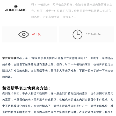
吗？”一般说来，同样物品的价格，会随着它越来越先进而逐步上
扬州市邗江区国展路29号星耀天地写字楼1号楼18层1803室（需提前预约）
升。然而，对于一件值钱的东西，价格再高也无法阻挡人们对它
盐城市盐都区世纪大道5号盐城金融城写字楼1号楼16层1604室（需提前预约）
的热情。比如高端手表，是很多人…
泰州市海陵区永定东路399号置地商务中心东塔写字楼（华润万象城）17层1706室（需提前预约）
宁波市江北区大闸南路500号来福士广场办公楼20层2009室（需提前预约）

杭州市上城区钱江路1366号华润大厦写字楼A座5层503-5室（需提前预约）
491 次
2022-01-04
金华市金东区东市南街777号金华万达广场写字楼4号楼22层2209室（需提前预约）
绍兴市越城区胜利东路379号世茂天际中心写字楼8层805室（需提前预约）
嘉兴市南湖区广益路705号嘉兴世界贸易中心写字楼A座13层1304室（需提前预约）
荣汉斯维修
中心
分享：“荣汉斯手表走快的正确解决方法你知道吗？”一般说来，同样物品
南昌市红谷滩新区红谷中大道998号绿地双子塔（中央广场）A1座办公楼14层07室（需提前预约）
的价格，会随着它越来越先进而逐步上升。然而，对于一件值钱的东西，价格再高也无法
济南市历下区经十路11111号华润中心写字楼（万象城）15层1508室（需提前预约）
阻挡人们对它的热情。比如高端手表，是很多人青睐的对象。下面一起来了解一下表走快
的问题。
广州市天河区天河路230号万菱汇国际中心写字楼A塔7层704室（需提前预约）
广州市越秀区环市东路371-375号世界贸易中心大厦南塔写字楼15层07室（需提前预约）
荣汉斯手表走快解决方法：
深圳市罗湖区深南东路5001号华润大厦写字楼17层1701室（需提前预约）
提到这个原因，不少人都已耳熟能详，这一般是我们首先想到的原因，这个原因可说是无
惠州市惠城区江北文昌一路7号华贸大厦写字楼1座30层05室（需提前预约）
关紧要，毕竟我们的表内部并没有什么损坏。机械式表的机芯内部由数百个零件组成，其
中不乏易被磁化的零件。在这种情况下，游丝是最易受磁的零件之一，游丝被磁化后，对
厦门市思明区湖滨东路95号华润大厦写字楼B座11层1104室（需提前预约）
走时的精度影响也最大。游丝圈与圈之间发生搭圈或粘连时，表走时速度会很快，稍快几
福州市鼓楼区五四路128-1号恒力城写字楼15层03室（需提前预约）