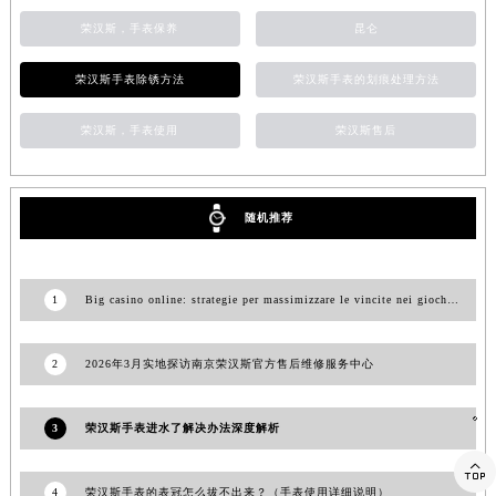
江西省九江市浔阳区浔阳路荣汉斯售后服务中心（需提前预约）
荣汉斯，手表保养
昆仑
江西省南昌市红谷滩新区红谷中大道998号绿地双子塔（中央广场）A1座办公楼14层1407室荣汉斯售后服务中心（需提前预约）
荣汉斯手表除锈方法
荣汉斯手表的划痕处理方法
江西省萍乡市安源区萍安北大道与康庄路交叉口荣汉斯售后服务中心（需提前预约）
江西省上饶市信州区滨江西路荣汉斯售后服务中心（需提前预约）
荣汉斯，手表使用
荣汉斯售后
江西省新余市渝水区北湖西路荣汉斯售后服务中心（需提前预约）
江西省宜春市袁州区中山中路荣汉斯售后服务中心（需提前预约）
江西省鹰潭市月湖区胜利东路荣汉斯售后服务中心（需提前预约）
随机推荐
山东省德州市德城区东风中路荣汉斯售后服务中心（需提前预约）
山东省东营市东营区济南路荣汉斯售后服务中心（需提前预约）
1
Big casino online: strategie per massimizzare le vincite nei giochi di carte
山东省济南市历下区经十路11111号华润中心写字楼（万象城）15层1508室荣汉斯售后服务中心（需提前预约）
山东省济宁市任城区太白楼路荣汉斯售后服务中心（需提前预约）
山东省莱芜市文化南路8号银座商城名表维修一楼名表维修荣汉斯售后服务中心（需提前预约）
2
2026年3月实地探访南京荣汉斯官方售后维修服务中心
山东省临沂市兰山区解放路荣汉斯售后服务中心（需提前预约）

山东省日照市东港区烟台路荣汉斯售后服务中心（需提前预约）
3
荣汉斯手表进水了解决办法深度解析
山东省泰安市泰山区财源街道泰山大街荣汉斯售后服务中心（需提前预约）

山东省威海市环翠区新威海路89号振华商厦一楼名表维修荣汉斯售后服务中心（需提前预约）
4
荣汉斯手表的表冠怎么拔不出来？（手表使用详细说明）