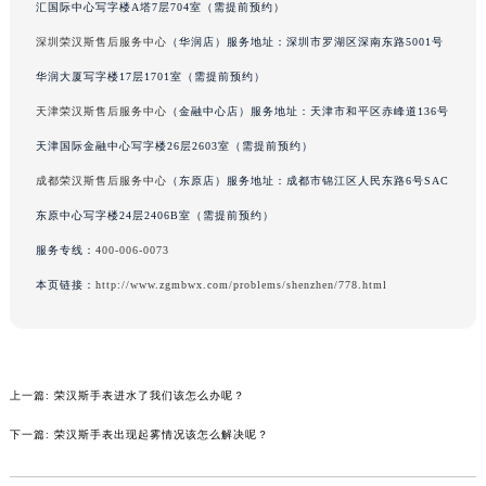
汇国际中心写字楼A塔7层704室（需提前预约）
吉林省梅河口市新华街道梅河大街荣汉斯售后服务中心（需提前预约）
深圳荣汉斯售后服务中心
（华润店）服务地址：深圳市罗湖区深南东路5001号
吉林省四平市铁东区紫气大路与南九经街交汇处荣汉斯售后服务中心（需提前预约）
华润大厦写字楼17层1701室（需提前预约）
吉林省松原市宁江区五环大街荣汉斯售后服务中心（需提前预约）
天津荣汉斯售后服务中心
（金融中心店）服务地址：天津市和平区赤峰道136号
吉林省通化市东昌区环通乡江南大街荣汉斯售后服务中心（需提前预约）
吉林省延边市延吉市解放路荣汉斯售后服务中心（需提前预约）
天津国际金融中心写字楼26层2603室（需提前预约）
辽宁省鞍山市铁东区站前街荣汉斯售后服务中心（需提前预约）
成都荣汉斯售后服务中心
（东原店）服务地址：成都市锦江区人民东路6号SAC
辽宁省本溪市平山区胜利路荣汉斯售后服务中心（需提前预约）
东原中心写字楼24层2406B室（需提前预约）
辽宁省朝阳市双塔区新华路荣汉斯售后服务中心（需提前预约）
服务专线：
400-006-0073
辽宁省丹东市振兴区七经街荣汉斯售后服务中心（需提前预约）
本页链接：
http://www.zgmbwx.com/problems/shenzhen/778.html
辽宁省抚顺市新抚区东一路荣汉斯售后服务中心（需提前预约）
辽宁省阜新市海州区解放大街荣汉斯售后服务中心（需提前预约）
辽宁省葫芦岛市连山区中央路荣汉斯售后服务中心（需提前预约）
辽宁省锦州市古塔区中央大街荣汉斯售后服务中心（需提前预约）
上一篇:
荣汉斯手表进水了我们该怎么办呢？
辽宁省辽阳市白塔区新运大街荣汉斯售后服务中心（需提前预约）
下一篇:
荣汉斯手表出现起雾情况该怎么解决呢？
辽宁省盘锦市兴隆台区石油大街荣汉斯售后服务中心（需提前预约）
辽宁省铁岭市银州区南马路荣汉斯售后服务中心（需提前预约）