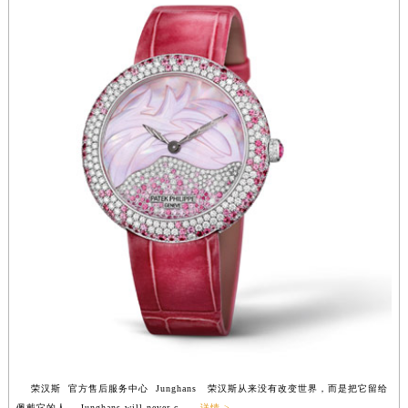
安徽省池州市贵池区长江路荣汉斯售后服务中心（需提前预约）
安徽省滁州市琅琊区南谯北路荣汉斯售后服务中心（需提前预约）
安徽省阜阳市颍州区颍州北路荣汉斯售后服务中心（需提前预约）
安徽省淮北市相山区淮海路荣汉斯售后服务中心（需提前预约）
安徽省淮南市田家庵区国庆中路荣汉斯售后服务中心（需提前预约）
安徽省黄山市屯溪区黄山西路荣汉斯售后服务中心（需提前预约）
安徽省六安市金安区解放中路荣汉斯售后服务中心（需提前预约）
安徽省马鞍山市雨山区湖南西路荣汉斯售后服务中心（需提前预约）
安徽省宿州市埇桥区人民中路荣汉斯售后服务中心（需提前预约）
安徽省铜陵市铜官区石城大道荣汉斯售后服务中心（需提前预约）
安徽省芜湖市镜湖区中山路步行街荣汉斯售后服务中心（需提前预约）
安徽省宣城市宣州区叠嶂西路荣汉斯售后服务中心（需提前预约）
福建省龙岩市新罗区九一南路荣汉斯售后服务中心（需提前预约）
福建省南平市建阳区人民西路荣汉斯售后服务中心（需提前预约）
福建省宁德市蕉城区天湖东路荣汉斯售后服务中心（需提前预约）
荣汉斯 官方售后服务中心 Junghans 荣汉斯从来没有改变世界，而是把它留给
福建省莆田市城厢区霞林街道荔华东大道荣汉斯售后服务中心（需提前预约）
佩戴它的人。 Junghans will never c......
详情 >