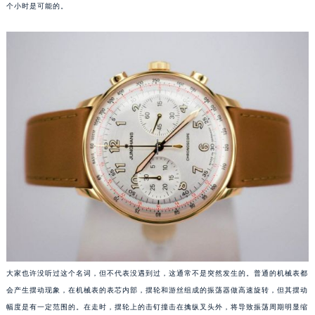
个小时是可能的。
成都市锦江区人民东路6号SAC东原中心写字楼24层2406B室（需提前预约）
重庆市江北区观音桥步行街2号融恒时代广场写字楼9层902室（需提前预约）
长沙市芙蓉区定王台街道建湘路393号世茂环球金融中心写字楼（芙蓉广场）10层13室（需提前预约）
郑州市二七区铭功路10号华润大厦写字楼29层2905室（需提前预约）
太原市迎泽区解放路15号亨得利名表服务中心（品牌授权店）3层整层（需提前预约）
沈阳市沈河区中街路137号亨得利名表服务中心（品牌授权店）1层整层（需提前预约）
沈阳市沈河区中街路83号亨得利名表服务中心（品牌授权店）1层整层（需提前预约）
乌鲁木齐市天山区红山路26号时代广场（CCMALL）C座17层17-B（需提前预约）
温州市鹿城区锦绣路1067号置信广场10层1015室（需提前预约）
哈尔滨市道里区友谊西路600号富力中心T2座写字楼29层03室（需提前预约）
大连市中山区人民路15号国际金融大厦7层G室（需提前预约）
佛山市禅城区季华五路57号万科金融中心C座12层1205室（需提前预约）
东莞市东城街道鸿福东路1号民盈国贸中心T1写字楼9层907室（需提前预约）
无锡市梁溪区人民中路139号恒隆广场写字楼1座11层1104室（需提前预约）
大家也许没听过这个名词，但不代表没遇到过，这通常不是突然发生的。普通的机械表都
南通市崇川区工农路57号圆融广场写字楼16层1603室（需提前预约）
会产生摆动现象，在机械表的表芯内部，摆轮和游丝组成的振荡器做高速旋转，但其摆动
幅度是有一定范围的。在走时，摆轮上的击钉撞击在擒纵叉头外，将导致振荡周期明显缩
苏州市苏州工业园区星港街199号苏州中心办公楼C座22层08室（需提前预约）