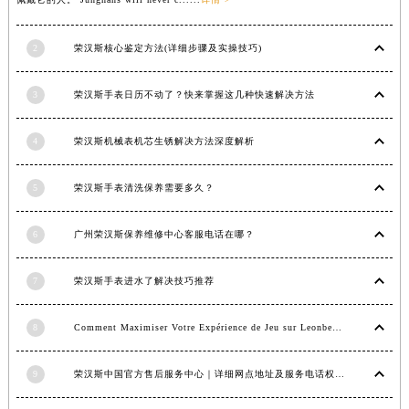
福建省三明市三元区东乾二路荣汉斯售后服务中心（需提前预约）
福建省漳州市龙文区步港路荣汉斯售后服务中心（需提前预约）
2
荣汉斯核心鉴定方法(详细步骤及实操技巧)
江苏省常州市新北区龙锦路1590号现代传媒中心5号楼10层1008室荣汉斯售后服务中心（需提前预约）
江苏省淮安市清江浦区淮海北路荣汉斯售后服务中心（需提前预约）
3
荣汉斯手表日历不动了？快来掌握这几种快速解决方法
江苏省连云港市海州区通灌北路荣汉斯售后服务中心（需提前预约）
4
荣汉斯机械表机芯生锈解决方法深度解析
江苏省南京市秦淮区中山南路1号南京中心22层22-C1-C3室荣汉斯售后服务中心（需提前预约）
江苏省宿迁市宿城区西湖路荣汉斯售后服务中心（需提前预约）
5
荣汉斯手表清洗保养需要多久？
江苏省泰州市海陵区永定东路399号置地商务中心东塔（华润万象城）17层1706室荣汉斯售后服务中心（需提前预约）
江苏省徐州市鼓楼区淮海东路29号苏宁广场IFC国际金融中心35层3508室荣汉斯售后服务中心（需提前预约）
6
广州荣汉斯保养维修中心客服电话在哪？
江苏省盐城市盐都区世纪大道5号盐城金融城写字楼1号楼16层1604室荣汉斯售后服务中心（需提前预约）
江苏省扬州市邗江区国展路29号星耀天地写字楼1号楼18层1803室荣汉斯售后服务中心（需提前预约）
7
荣汉斯手表进水了解决技巧推荐
江苏省镇江市京口区中山东路荣汉斯售后服务中心（需提前预约）
江西省抚州市临川区赣东大道荣汉斯售后服务中心（需提前预约）
8
Comment Maximiser Votre Expérience de Jeu sur Leonbet Casino
江西省赣州市章贡区文清路荣汉斯售后服务中心（需提前预约）
9
荣汉斯中国官方售后服务中心｜详细网点地址及服务电话权威信息公示（2026年6月最新）
江西省吉安市吉州区井冈山大道荣汉斯售后服务中心（需提前预约）
江西省景德镇市珠山区珠山中路荣汉斯售后服务中心（需提前预约）