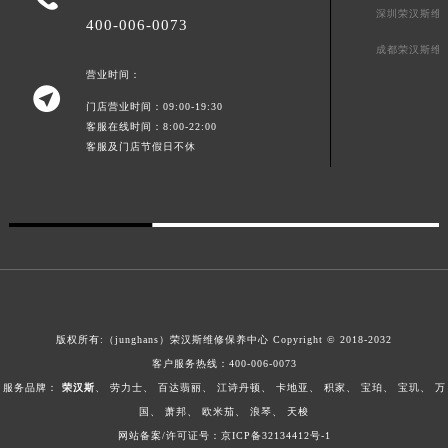
深圳荣汉斯维
澳门特别行政区花地玛堂区关闸广场荣汉斯售后服务中心（需提前预约）
400-006-0073
澳门特别行政区花王堂区大三巴商圈荣汉斯售后服务中心（需提前预约）
成都荣汉斯维
营业时间：
澳门特别行政区嘉模堂区官也街荣汉斯售后服务中心（需提前预约）

澳门省路氹城市金光大道荣汉斯售后服务中心（需提前预约）
门店营业时间：09:00-19:30
客服在线时间：8:00-22:00
澳门特别行政区望德堂区塔石广场荣汉斯售后服务中心（需提前预约）
客服及门店节假日不休
福建省福州市鼓楼区五四路128-1号恒力城写字楼15层03室荣汉斯售后服务中心（需提前预约）
福建省厦门市思明区湖滨东路95号万象城华润大厦B座11层1104室荣汉斯售后服务中心（需提前预约）
广东省潮州市潮安区新风路与潮汕路交汇处荣汉斯售后服务中心（需提前预约）
广东省广州市天河区天河路230号万菱汇国际中心A塔7层704室荣汉斯售后服务中心（需提前预约）
广东省广州市越秀区环市东路371-375号世界贸易中心大厦南塔15层1507室荣汉斯售后服务中心（需提前预约）
广东省河源市源城区越王大道荣汉斯售后服务中心（需提前预约）
广东省惠州市惠城区江北文昌一路7号华贸大厦1座30层3005室荣汉斯售后服务中心（需提前预约）
版权所有:（junghans）荣汉斯维修保养中心 Copyright © 2018-2032
广东省江门市蓬江区广场西路荣汉斯售后服务中心（需提前预约）
客户服务热线：
400-006-0073
广东省揭阳市榕城进贤门步行街荣汉斯售后服务中心（需提前预约）
服务品牌：
荣汉斯
、
劳力士
、
百达翡丽
、
江诗丹顿
、
卡地亚
、
积家
、
宝珀
、
宝玑
、
万
广东省茂名市电白区水东街道迎宾大道荣汉斯售后服务中心（需提前预约）
国
、
萧邦
、
欧米茄
、
浪琴
、
天梭
网站备案/许可证号：京ICP备32134412号-1
广东省梅州市梅江区金燕大道荣汉斯售后服务中心（需提前预约）