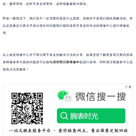
短，频率变快，此时手表走得更快，这种现象被称为摆动。
武汉市江汉区解放大道686号世界贸易大厦38层09室（需提前预约）
南宁市青秀区金湖路59号地王大厦12楼1224室（需提前预约）
即使一般情况下，我们也不一定清楚到底是什么原因，也根本不是我们能轻易解决的。所
合肥市蜀山区潜山路111号万象城华润大厦B座12楼03室（需提前预约）
以还是建议大家当手表出现任何问题我们都应该把手表送到专业的维修中心进行维修处
泉州市丰泽区宝洲路729号浦西万达中心写字楼A座7楼709室（需提前预约）
理。
青岛市南区山东路6号华润大厦B座22层04室（需提前预约）
烟台市芝罘区胜利路139号万达金融中心A座907室（需提前预约）
以上就是维修中心关于荣汉斯手表走快解决方法的分享。如果您想了解更多荣汉斯内容或
长春市朝阳区西安大路727号中银大厦A座(旺进大厦)18层09室（需提前预约）
者维修保养方面的问题您可以致电
深圳
荣汉斯维修
中心
进行咨询，同时荣汉斯服务中心也
贵阳市南明区都司高架桥路33号亨特国际金融中心14楼14D（需提前预约）
很高兴为您服务！
昆明市盘龙区北京路928号同德昆明广场写字楼10层06室（需提前预约）
石家庄市长安区中山东路39号勒泰中心写字楼B座13层07室（需提前预约）
西安市碑林区南关正街88号华侨城长安国际中心E座6楼10室（需提前预约）
海口市龙华区金贸东路5号海口华润大厦B座17层1707室（需提前预约）
唐山市路南区新华东道100号万达广场写字楼A座10层1002室（需提前预约）
台州市椒江区东海大道1800号腾达中心东1幢20楼2002室（需提前预约）
内蒙古自治区呼和浩特市玉泉区大学西街70号华润万象城写字楼（鄂尔多斯大厦）23层2326室（需提前预约）
甘肃省兰州市七里河区西津西路16号兰州中心写字楼21层2102室（需提前预约）