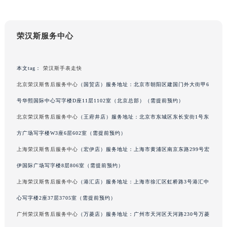
重庆市解放碑渝中区民权路28号英利国际金融中心写字楼20层01室（需提前预约）
黑龙江省大庆市萨尔图区会战大街荣汉斯售后服务中心（需提前预约）
荣汉斯服务中心
黑龙江省鹤岗市向阳区红军路荣汉斯售后服务中心（需提前预约）
黑龙江省黑河市爱辉区中央街荣汉斯售后服务中心（需提前预约）
黑龙江省鸡西市鸡冠区红军路荣汉斯售后服务中心（需提前预约）
本文tag：
荣汉斯手表走快
黑龙江省佳木斯市向阳区长安路荣汉斯售后服务中心（需提前预约）
北京荣汉斯售后服务中心
（国贸店）服务地址：北京市朝阳区建国门外大街甲6
黑龙江省牡丹江市东安区太平路荣汉斯售后服务中心（需提前预约）
号华熙国际中心写字楼D座11层1102室（北京总部）（需提前预约）
黑龙江省七台河市桃山区大同街荣汉斯售后服务中心（需提前预约）
北京荣汉斯售后服务中心
（王府井店）服务地址：北京市东城区东长安街1号东
黑龙江省齐齐哈尔市龙沙区龙华路荣汉斯售后服务中心（需提前预约）
方广场写字楼W3座6层602室（需提前预约）
黑龙江省双鸭山市尖山区新兴大街荣汉斯售后服务中心（需提前预约）
上海荣汉斯售后服务中心
（宏伊店）服务地址：上海市黄浦区南京东路299号宏
黑龙江省绥化市北林区新华街与康庄路交叉口荣汉斯售后服务中心（需提前预约）
伊国际广场写字楼8层806室（需提前预约）
黑龙江省伊春市伊美区通河路荣汉斯售后服务中心（需提前预约）
吉林省白城市洮北区明仁南街荣汉斯售后服务中心（需提前预约）
上海荣汉斯售后服务中心
（港汇店）服务地址：上海市徐汇区虹桥路3号港汇中
吉林省白山市浑江区浑江大街荣汉斯售后服务中心（需提前预约）
心写字楼2座37层3705室（需提前预约）
吉林省吉林市船营区河南街荣汉斯售后服务中心（需提前预约）
广州荣汉斯售后服务中心
（万菱店）服务地址：广州市天河区天河路230号万菱
吉林省辽源市龙山区人民大街荣汉斯售后服务中心（需提前预约）