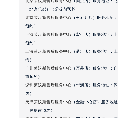
北京荣汉斯售后服务中心
（国贸店）服务地址：北
辽宁省沈阳市沈河区中街路83号亨
（北京总部）（需提前预约）
北京市朝阳区建国门外大街甲6号华熙
北京荣汉斯售后服务中心
（王府井店）服务地址：
北京市东城区东长安街1号王府井东方
河北省保定市竞秀区朝阳北大街北国
预约）
内蒙古自治区阿拉善盟市左旗土尔扈
上海荣汉斯售后服务中心
（宏伊店）服务地址：上
内蒙古自治区巴彦淖尔市临河区新华
预约）
内蒙古自治区包头市青山区幸福路甲
上海荣汉斯售后服务中心
（港汇店）服务地址：上
内蒙古自治区赤峰市红山区哈达街荣
约）
内蒙古自治区鄂尔多斯市东胜区伊金
广州荣汉斯售后服务中心
（万菱店）服务地址：广
内蒙古自治区呼伦贝尔市海拉尔区中
前预约）
内蒙古自治区通辽市科尔沁区明仁大
内蒙古自治区乌海市海勃湾区人民南
深圳荣汉斯售后服务中心
（华润店）服务地址：深圳
内蒙古自治区乌兰察布市集宁区恩和
约）
内蒙古自治区锡林郭勒盟市锡林浩特
天津荣汉斯售后服务中心
（金融中心店）服务地址：
内蒙古自治区兴安盟市乌兰浩特市兴
（需提前预约）
山西省大同市平城区迎宾街荣汉斯售