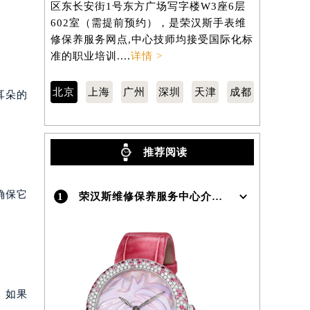
区东长安街1号东方广场写字楼W3座6层
区虹桥路3
）
602室（需提前预约），是荣汉斯手表维
3705室
修保养服务网点,中心技师均接受国际化标
修保养服务
准的职业培训....
详情 >
准的职业培训
北京
上海
广州
深圳
天津
成都
耳朵的
推荐阅读
确保它
1
荣汉斯维修保养服务中心介绍 | Junghans
。如果