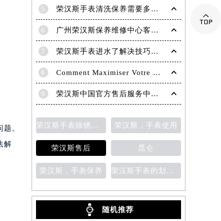
5
荣汉斯手表清洗保养需要多久？

6
广州荣汉斯保养维修中心客服电话在哪？
7
荣汉斯手表进水了解决技巧推荐
8
Comment Maximiser Votre Expérience de Jeu sur Leonbet Casino
9
荣汉斯中国官方售后服务中心｜详细网点地址及服务电话权威信息公示（2026年6月最新）
荣汉斯手表除锈方法
荣汉斯，手表使用
问题。
法解
荣汉斯售后
昆仑
荣汉斯，手表保养
荣汉斯手表的划痕处理方法
随机推荐