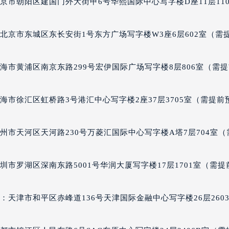
京市朝阳区建国门外大街甲6号华熙国际中心写字楼D座11层110
得利名表维修授权店1楼荣汉斯售后服务中心（需提前预约）
国际中心D座11层1102室荣汉斯售后服务中心（北京总部）（
北京市东城区东长安街1号东方广场写字楼W3座6层602室（需
广场W3座6层602室荣汉斯售后服务中心（需提前预约）
先天下荣汉斯售后服务中心（需提前预约）
特大街荣汉斯售后服务中心（需提前预约）
海市黄浦区南京东路299号宏伊国际广场写字楼8层806室（需
街荣汉斯售后服务中心（需提前预约）
3号王府井百货名表维修荣汉斯售后服务中心（需提前预约）
海市徐汇区虹桥路3号港汇中心写字楼2座37层3705室（需提前
汉斯售后服务中心（需提前预约）
霍洛街荣汉斯售后服务中心（需提前预约）
州市天河区天河路230号万菱汇国际中心写字楼A塔7层704室（
央街荣汉斯售后服务中心（需提前预约）
街荣汉斯售后服务中心（需提前预约）
路荣汉斯售后服务中心（需提前预约）
市罗湖区深南东路5001号华润大厦写字楼17层1701室（需提
大街荣汉斯售后服务中心（需提前预约）
市光明街与额尔敦路交叉口荣汉斯售后服务中心（需提前预约）
天津市和平区赤峰道136号天津国际金融中心写字楼26层260
安大街荣汉斯售后服务中心（需提前预约）
后服务中心（需提前预约）