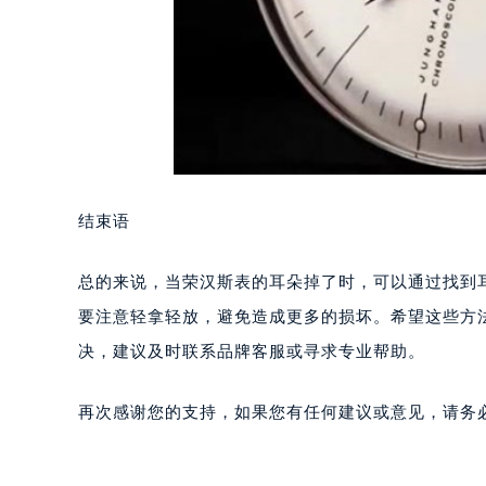
黑龙江省鹤岗市向阳区红军路荣汉斯
黑龙江省黑河市爱辉区中央街荣汉斯
黑龙江省鸡西市鸡冠区红军路荣汉斯
黑龙江省佳木斯市向阳区长安路荣汉
黑龙江省牡丹江市东安区太平路荣汉
黑龙江省七台河市桃山区大同街荣汉
黑龙江省齐齐哈尔市龙沙区龙华路荣
结束语
黑龙江省双鸭山市尖山区新兴大街荣
黑龙江省绥化市北林区新华街与康庄
总的来说，当荣汉斯表的耳朵掉了时，可以通过找到
黑龙江省伊春市伊美区通河路荣汉斯
要注意轻拿轻放，避免造成更多的损坏。希望这些方
吉林省白城市洮北区明仁南街荣汉斯
吉林省白山市浑江区浑江大街荣汉斯
决，建议及时联系品牌客服或寻求专业帮助。
吉林省吉林市船营区河南街荣汉斯售
吉林省辽源市龙山区人民大街荣汉斯
再次感谢您的支持，如果您有任何建议或意见，请务
吉林省梅河口市新华街道梅河大街荣
吉林省四平市铁东区紫气大路与南九