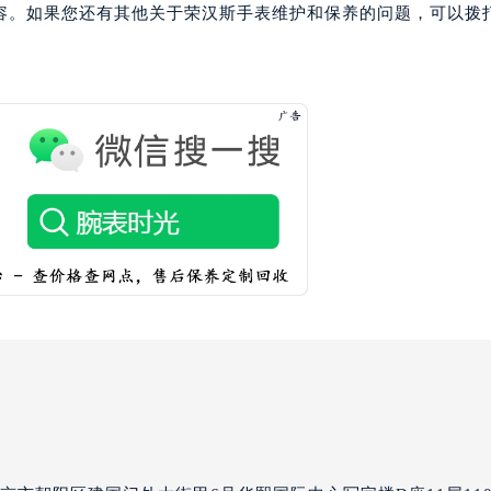
容。如果您还有其他关于荣汉斯手表维护和保养的问题，可以拨
售后服务中心（需提前预约）
荣汉斯售后服务中心（需提前预约）
后服务中心（需提前预约）
后服务中心（需提前预约）
后服务中心（需提前预约）
后服务中心（需提前预约）
后服务中心（需提前预约）
后服务中心（需提前预约）
售后服务中心（需提前预约）
售后服务中心（需提前预约）
售后服务中心（需提前预约）
售后服务中心（需提前预约）
斯售后服务中心（需提前预约）
后服务中心（需提前预约）
街交叉口荣汉斯售后服务中心（需提前预约）
得利名表维修授权店1楼荣汉斯售后服务中心（需提前预约）