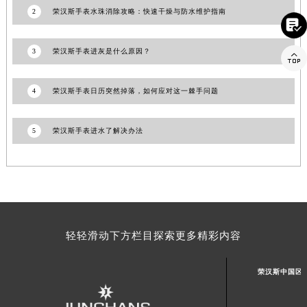
2
荣汉斯手表水珠消除攻略：快速干燥与防水维护指南
山东省威海市环翠区新威海路89号振华商厦一楼名表维修荣汉斯售后服务中心（需提前预约）

山东省潍坊市奎文区东风东街荣汉斯售后服务中心（需提前预约）
山东省枣庄市滕州市北辛路与善国路交叉口荣汉斯售后服务中心（需提前预约）
3
荣汉斯手表进灰是什么原因？

山东省淄博市张店区金晶大道荣汉斯售后服务中心（需提前预约）
上海市黄浦区南京东路299号宏伊国际广场写字楼8层806室荣汉斯售后服务中心（需提前预约）
4
荣汉斯手表日历突然掉落，如何应对这一棘手问题
上海市徐汇区虹桥路3号港汇中心2座37层3705室荣汉斯售后服务中心（需提前预约）
浙江省杭州市上城区钱江路1366号华润大厦A座5层503-5室荣汉斯售后服务中心（需提前预约）
5
荣汉斯手表进水了解决办法
浙江省湖州市吴兴区劳动路荣汉斯售后服务中心（需提前预约）
浙江省嘉兴市南湖区广益路705号嘉兴世界贸易中心A座13层1304室荣汉斯售后服务中心（需提前预约）
浙江省金华市金东区东市南街777号金华万达广场4号楼22楼2209室荣汉斯售后服务中心（需提前预约）
浙江省丽水市莲都区解放街荣汉斯售后服务中心（需提前预约）
浙江省宁波市江北区大闸南路500号来福士广场办公楼20层2009室荣汉斯售后服务中心（需提前预约）
轻轻滑动下方栏目探索更多精彩内容
浙江省衢州市柯城区上街荣汉斯售后服务中心（需提前预约）
浙江省绍兴市越城区胜利东路379号世茂天际中心写字楼8层805室荣汉斯售后服务中心（需提前预约）
荣汉斯中国区
浙江省舟山市定海区解放东路荣汉斯售后服务中心（需提前预约）
澳门特别行政区大堂区议事亭前地（新马路）荣汉斯售后服务中心（需提前预约）