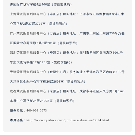
伊国际广场写字楼8层806室（需提前预约）
吉林省辽源市龙山区人民大街荣汉斯售后服务中心（需提前预约）
吉林省梅河口市新华街道梅河大街荣汉斯售后服务中心（需提前预约）
上海荣汉斯售后服务中心
（港汇店）服务地址：上海市徐汇区虹桥路3号港汇中
吉林省四平市铁东区紫气大路与南九经街交汇处荣汉斯售后服务中心（需提前预约）
心写字楼2座37层3705室（需提前预约）
吉林省松原市宁江区五环大街荣汉斯售后服务中心（需提前预约）
广州荣汉斯售后服务中心
（万菱店）服务地址：广州市天河区天河路230号万菱
吉林省通化市东昌区环通乡江南大街荣汉斯售后服务中心（需提前预约）
汇国际中心写字楼A塔7层704室（需提前预约）
吉林省延边市延吉市解放路荣汉斯售后服务中心（需提前预约）
深圳荣汉斯售后服务中心
（华润店）服务地址：深圳市罗湖区深南东路5001号
辽宁省鞍山市铁东区站前街荣汉斯售后服务中心（需提前预约）
华润大厦写字楼17层1701室（需提前预约）
辽宁省本溪市平山区胜利路荣汉斯售后服务中心（需提前预约）
天津荣汉斯售后服务中心
（金融中心店）服务地址：天津市和平区赤峰道136号
辽宁省朝阳市双塔区新华路荣汉斯售后服务中心（需提前预约）
辽宁省丹东市振兴区七经街荣汉斯售后服务中心（需提前预约）
天津国际金融中心写字楼26层2603室（需提前预约）
辽宁省抚顺市新抚区东一路荣汉斯售后服务中心（需提前预约）
成都荣汉斯售后服务中心
（东原店）服务地址：成都市锦江区人民东路6号SAC
辽宁省阜新市海州区解放大街荣汉斯售后服务中心（需提前预约）
东原中心写字楼24层2406B室（需提前预约）
辽宁省葫芦岛市连山区中央路荣汉斯售后服务中心（需提前预约）
服务专线：
400-006-0073
辽宁省锦州市古塔区中央大街荣汉斯售后服务中心（需提前预约）
本页链接：
http://www.zgmbwx.com/problems/shenzhen/3994.html
辽宁省辽阳市白塔区新运大街荣汉斯售后服务中心（需提前预约）
辽宁省盘锦市兴隆台区石油大街荣汉斯售后服务中心（需提前预约）