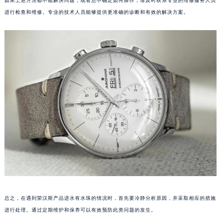
如果上述方法都不能解决问题，或者您不确定如何操作，请及时联系专业的维修服务人员
苏州市苏州工业园区星港街199号苏州中心办公楼C座22层08室（需提前预约）
进行检查和维修。专业的技术人员能够提供更准确的诊断和有效的解决方案。
武汉市江汉区解放大道686号世界贸易大厦38层09室（需提前预约）
南宁市青秀区金湖路59号地王大厦12楼1224室（需提前预约）
合肥市蜀山区潜山路111号万象城华润大厦B座12楼03室（需提前预约）
泉州市丰泽区宝洲路729号浦西万达中心写字楼A座7楼709室（需提前预约）
青岛市南区山东路6号华润大厦B座22层04室（需提前预约）
烟台市芝罘区胜利路139号万达金融中心A座907室（需提前预约）
长春市朝阳区西安大路727号中银大厦A座(旺进大厦)18层09室（需提前预约）
贵阳市南明区都司高架桥路33号亨特国际金融中心14楼14D（需提前预约）
昆明市盘龙区北京路928号同德昆明广场写字楼10层06室（需提前预约）
石家庄市长安区中山东路39号勒泰中心写字楼B座13层07室（需提前预约）
西安市碑林区南关正街88号华侨城长安国际中心E座6楼10室（需提前预约）
海口市龙华区金贸东路5号海口华润大厦B座17层1707室（需提前预约）
唐山市路南区新华东道100号万达广场写字楼A座10层1002室（需提前预约）
总之，在遇到荣汉斯产品进水有水珠的情况时，首先要冷静分析原因，并采取相应的措施
台州市椒江区东海大道1800号腾达中心东1幢20楼2002室（需提前预约）
进行处理。通过定期维护和保养可以有效预防此类问题的发生。
内蒙古自治区呼和浩特市玉泉区大学西街70号华润万象城写字楼（鄂尔多斯大厦）23层2326室（需提前预约）