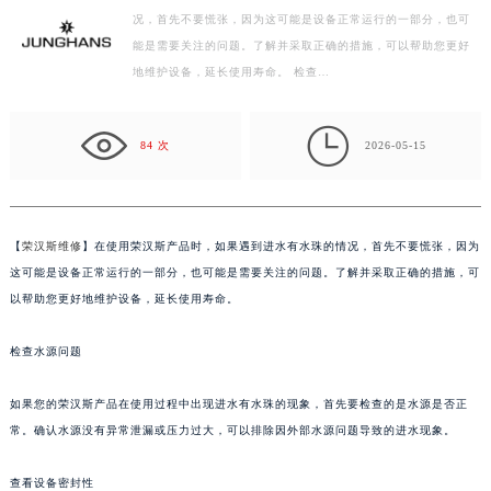
况，首先不要慌张，因为这可能是设备正常运行的一部分，也可
徐州市鼓楼区淮海东路29号苏宁广场IFC国际金融中心写字楼35层3508室（需提前预约）
能是需要关注的问题。了解并采取正确的措施，可以帮助您更好
扬州市邗江区国展路29号星耀天地写字楼1号楼18层1803室（需提前预约）
地维护设备，延长使用寿命。 检查…
盐城市盐都区世纪大道5号盐城金融城写字楼1号楼16层1604室（需提前预约）
泰州市海陵区永定东路399号置地商务中心东塔写字楼（华润万象城）17层1706室（需提前预约）

宁波市江北区大闸南路500号来福士广场办公楼20层2009室（需提前预约）
84 次
2026-05-15
杭州市上城区钱江路1366号华润大厦写字楼A座5层503-5室（需提前预约）
金华市金东区东市南街777号金华万达广场写字楼4号楼22层2209室（需提前预约）
绍兴市越城区胜利东路379号世茂天际中心写字楼8层805室（需提前预约）
【
荣汉斯维修
】在使用荣汉斯产品时，如果遇到进水有水珠的情况，首先不要慌张，因为
嘉兴市南湖区广益路705号嘉兴世界贸易中心写字楼A座13层1304室（需提前预约）
这可能是设备正常运行的一部分，也可能是需要关注的问题。了解并采取正确的措施，可
南昌市红谷滩新区红谷中大道998号绿地双子塔（中央广场）A1座办公楼14层07室（需提前预约）
以帮助您更好地维护设备，延长使用寿命。
济南市历下区经十路11111号华润中心写字楼（万象城）15层1508室（需提前预约）
检查水源问题
广州市天河区天河路230号万菱汇国际中心写字楼A塔7层704室（需提前预约）
广州市越秀区环市东路371-375号世界贸易中心大厦南塔写字楼15层07室（需提前预约）
如果您的荣汉斯产品在使用过程中出现进水有水珠的现象，首先要检查的是水源是否正
深圳市罗湖区深南东路5001号华润大厦写字楼17层1701室（需提前预约）
常。确认水源没有异常泄漏或压力过大，可以排除因外部水源问题导致的进水现象。
惠州市惠城区江北文昌一路7号华贸大厦写字楼1座30层05室（需提前预约）
厦门市思明区湖滨东路95号华润大厦写字楼B座11层1104室（需提前预约）
查看设备密封性