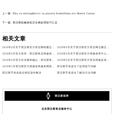
辽宁省铁岭市银州区南马路荣汉斯售后服务中心（需提前预约）
辽宁省营口市站前区市府路与渤海大街交叉口荣汉斯售后服务中心（需提前预约）
上一篇:
Πώς να απολαμβάνετε τη μέγιστη διασκέδαση στο Martin Casino
辽宁省沈阳市沈河区中街路137号亨得利名表维修授权店1楼荣汉斯售后服务中心（需提前预约）
下一篇:
荣汉斯机械表机芯生锈处理技巧汇总
辽宁省沈阳市沈河区中街路83号亨得利名表维修授权店1楼荣汉斯售后服务中心（需提前预约）
北京市朝阳区建国门外大街甲6号华熙国际中心D座11层1102室荣汉斯售后服务中心（北京总部）（需提前预约）
相关文章
北京市东城区东长安街1号王府井东方广场W3座6层602室荣汉斯售后服务中心（需提前预约）
2026年6月关于荣汉斯官方售后网络搬迁及新增的补充修订说明文件
2026年6月关于荣汉斯官方售后网点搬迁及新增的正式公文
河北省保定市竞秀区朝阳北大街北国先天下荣汉斯售后服务中心（需提前预约）
2026年6月官方发布：荣汉斯售后维修保养中心搬迁与新增
2026年6月关于荣汉斯官方维修保养中心网点搬迁新增的正式文件
内蒙古自治区阿拉善盟市左旗土尔扈特大街荣汉斯售后服务中心（需提前预约）
2026年6月官方补充最终确认：荣汉斯售后网点迁址与新增
2026年6月关于荣汉斯官方售后维修及保养中心网点搬迁与新增的公告
内蒙古自治区巴彦淖尔市临河区新华街荣汉斯售后服务中心（需提前预约）
2026年5月荣汉斯官方维修保养服务网络更新补充版文本（含搬迁新设）
荣汉斯手表进水了处理技巧详解
内蒙古自治区包头市青山区幸福路甲3号王府井百货名表维修荣汉斯售后服务中心（需提前预约）
荣汉斯手表表盘生锈应该咋解决
荣汉斯手表进水了解决方法详解
内蒙古自治区赤峰市红山区哈达街荣汉斯售后服务中心（需提前预约）
内蒙古自治区鄂尔多斯市东胜区伊金霍洛街荣汉斯售后服务中心（需提前预约）
内蒙古自治区呼伦贝尔市海拉尔区中央街荣汉斯售后服务中心（需提前预约）
荣汉斯保养
内蒙古自治区通辽市科尔沁区明仁大街荣汉斯售后服务中心（需提前预约）
内蒙古自治区乌海市海勃湾区人民南路荣汉斯售后服务中心（需提前预约）
北京荣汉斯售后服务中心
内蒙古自治区乌兰察布市集宁区恩和大街荣汉斯售后服务中心（需提前预约）