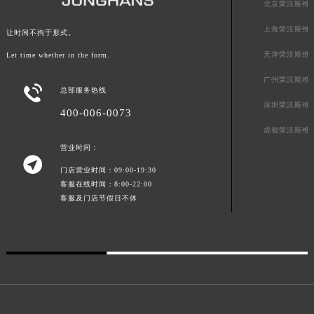
北京荣汉斯维
澳门特别行政区风顺堂区南湾大马路荣汉斯售后服务中心（需提前预约）
上海荣汉斯维
澳门特别行政区花地玛堂区关闸广场荣汉斯售后服务中心（需提前预约）
让时间不拘于形式。
澳门特别行政区花王堂区大三巴商圈荣汉斯售后服务中心（需提前预约）
天津荣汉斯维
Let time whether in the form.
澳门特别行政区嘉模堂区官也街荣汉斯售后服务中心（需提前预约）
广州荣汉斯维

总部服务热线
澳门省路氹城市金光大道荣汉斯售后服务中心（需提前预约）
深圳荣汉斯维
澳门特别行政区望德堂区塔石广场荣汉斯售后服务中心（需提前预约）
400-006-0073
成都荣汉斯维
福建省福州市鼓楼区五四路128-1号恒力城写字楼15层03室荣汉斯售后服务中心（需提前预约）
营业时间：
福建省厦门市思明区湖滨东路95号万象城华润大厦B座11层1104室荣汉斯售后服务中心（需提前预约）

广东省潮州市潮安区新风路与潮汕路交汇处荣汉斯售后服务中心（需提前预约）
门店营业时间：09:00-19:30
客服在线时间：8:00-22:00
广东省广州市天河区天河路230号万菱汇国际中心A塔7层704室荣汉斯售后服务中心（需提前预约）
客服及门店节假日不休
广东省广州市越秀区环市东路371-375号世界贸易中心大厦南塔15层1507室荣汉斯售后服务中心（需提前预约）
广东省河源市源城区越王大道荣汉斯售后服务中心（需提前预约）
广东省惠州市惠城区江北文昌一路7号华贸大厦1座30层3005室荣汉斯售后服务中心（需提前预约）
广东省江门市蓬江区广场西路荣汉斯售后服务中心（需提前预约）
广东省揭阳市榕城进贤门步行街荣汉斯售后服务中心（需提前预约）
广东省茂名市电白区水东街道迎宾大道荣汉斯售后服务中心（需提前预约）