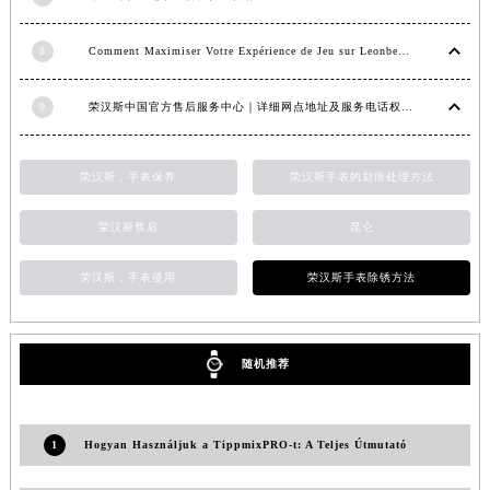
江西省景德镇市珠山区珠山中路荣汉斯售后服务中心（需提前预约）
江西省九江市浔阳区浔阳路荣汉斯售后服务中心（需提前预约）
8
Comment Maximiser Votre Expérience de Jeu sur Leonbet Casino
江西省南昌市红谷滩新区红谷中大道998号绿地双子塔（中央广场）A1座办公楼14层1407室荣汉斯售后服务中心（需提前预约）
9
荣汉斯中国官方售后服务中心｜详细网点地址及服务电话权威信息公示（2026年6月最新）
江西省萍乡市安源区萍安北大道与康庄路交叉口荣汉斯售后服务中心（需提前预约）
江西省上饶市信州区滨江西路荣汉斯售后服务中心（需提前预约）
江西省新余市渝水区北湖西路荣汉斯售后服务中心（需提前预约）
荣汉斯，手表保养
荣汉斯手表的划痕处理方法
江西省宜春市袁州区中山中路荣汉斯售后服务中心（需提前预约）
荣汉斯售后
昆仑
江西省鹰潭市月湖区胜利东路荣汉斯售后服务中心（需提前预约）
山东省德州市德城区东风中路荣汉斯售后服务中心（需提前预约）
荣汉斯，手表使用
荣汉斯手表除锈方法
山东省东营市东营区济南路荣汉斯售后服务中心（需提前预约）
山东省济南市历下区经十路11111号华润中心写字楼（万象城）15层1508室荣汉斯售后服务中心（需提前预约）
山东省济宁市任城区太白楼路荣汉斯售后服务中心（需提前预约）
随机推荐
山东省莱芜市文化南路8号银座商城名表维修一楼名表维修荣汉斯售后服务中心（需提前预约）
山东省临沂市兰山区解放路荣汉斯售后服务中心（需提前预约）
1
Hogyan Használjuk a TippmixPRO-t: A Teljes Útmutató
山东省日照市东港区烟台路荣汉斯售后服务中心（需提前预约）
山东省泰安市泰山区财源街道泰山大街荣汉斯售后服务中心（需提前预约）