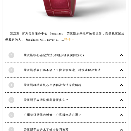
福建省莆田市城厢区霞林街道荔华东大道荣汉斯售后服务中心（需提前预约）
福建省三明市三元区东乾二路荣汉斯售后服务中心（需提前预约）
福建省漳州市龙文区步港路荣汉斯售后服务中心（需提前预约）
江苏省常州市新北区龙锦路1590号现代传媒中心5号楼10层1008室荣汉斯售后服务中心（需提前预约）
荣汉斯 官方售后服务中心 Junghans 荣汉斯从来没有改变世界，而是把它留给
江苏省淮安市清江浦区淮海北路荣汉斯售后服务中心（需提前预约）
佩戴它的人。 Junghans will never c......
详情 >
江苏省连云港市海州区通灌北路荣汉斯售后服务中心（需提前预约）
江苏省南京市秦淮区中山南路1号南京中心22层22-C1-C3室荣汉斯售后服务中心（需提前预约）
2
荣汉斯核心鉴定方法(详细步骤及实操技巧)
江苏省宿迁市宿城区西湖路荣汉斯售后服务中心（需提前预约）
3
荣汉斯手表日历不动了？快来掌握这几种快速解决方法
江苏省泰州市海陵区永定东路399号置地商务中心东塔（华润万象城）17层1706室荣汉斯售后服务中心（需提前预约）
江苏省徐州市鼓楼区淮海东路29号苏宁广场IFC国际金融中心35层3508室荣汉斯售后服务中心（需提前预约）
4
荣汉斯机械表机芯生锈解决方法深度解析
江苏省盐城市盐都区世纪大道5号盐城金融城写字楼1号楼16层1604室荣汉斯售后服务中心（需提前预约）
江苏省扬州市邗江区国展路29号星耀天地写字楼1号楼18层1803室荣汉斯售后服务中心（需提前预约）
5
荣汉斯手表清洗保养需要多久？
江苏省镇江市京口区中山东路荣汉斯售后服务中心（需提前预约）
江西省抚州市临川区赣东大道荣汉斯售后服务中心（需提前预约）
6
广州荣汉斯保养维修中心客服电话在哪？
江西省赣州市章贡区文清路荣汉斯售后服务中心（需提前预约）
江西省吉安市吉州区井冈山大道荣汉斯售后服务中心（需提前预约）
7
荣汉斯手表进水了解决技巧推荐