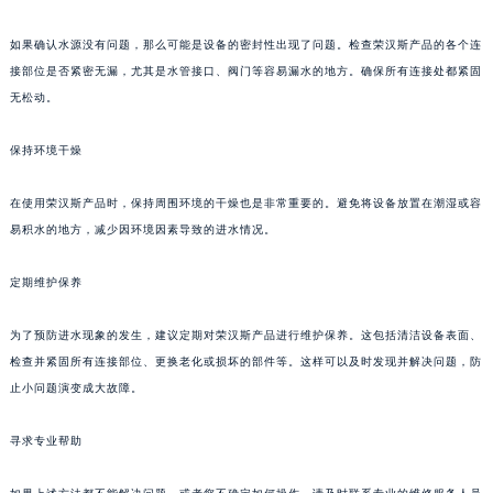
福州市鼓楼区五四路128-1号恒力城写字楼15层03室（需提前预约）
如果确认水源没有问题，那么可能是设备的密封性出现了问题。检查荣汉斯产品的各个连
成都市锦江区人民东路6号SAC东原中心写字楼24层2406B室（需提前预约）
接部位是否紧密无漏，尤其是水管接口、阀门等容易漏水的地方。确保所有连接处都紧固
重庆市江北区观音桥步行街2号融恒时代广场写字楼9层902室（需提前预约）
无松动。
长沙市芙蓉区定王台街道建湘路393号世茂环球金融中心写字楼（芙蓉广场）10层13室（需提前预约）
郑州市二七区铭功路10号华润大厦写字楼29层2905室（需提前预约）
保持环境干燥
太原市迎泽区解放路15号亨得利名表服务中心（品牌授权店）3层整层（需提前预约）
在使用荣汉斯产品时，保持周围环境的干燥也是非常重要的。避免将设备放置在潮湿或容
沈阳市沈河区中街路137号亨得利名表服务中心（品牌授权店）1层整层（需提前预约）
易积水的地方，减少因环境因素导致的进水情况。
沈阳市沈河区中街路83号亨得利名表服务中心（品牌授权店）1层整层（需提前预约）
乌鲁木齐市天山区红山路26号时代广场（CCMALL）C座17层17-B（需提前预约）
定期维护保养
温州市鹿城区锦绣路1067号置信广场10层1015室（需提前预约）
哈尔滨市道里区友谊西路600号富力中心T2座写字楼29层03室（需提前预约）
为了预防进水现象的发生，建议定期对荣汉斯产品进行维护保养。这包括清洁设备表面、
大连市中山区人民路15号国际金融大厦7层G室（需提前预约）
检查并紧固所有连接部位、更换老化或损坏的部件等。这样可以及时发现并解决问题，防
止小问题演变成大故障。
佛山市禅城区季华五路57号万科金融中心C座12层1205室（需提前预约）
东莞市东城街道鸿福东路1号民盈国贸中心T1写字楼9层907室（需提前预约）
寻求专业帮助
无锡市梁溪区人民中路139号恒隆广场写字楼1座11层1104室（需提前预约）
南通市崇川区工农路57号圆融广场写字楼16层1603室（需提前预约）