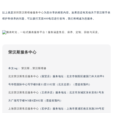
甘肃省兰州市七里河区西津西路16号兰州中心写字楼21层2102室（需提前预约）
重庆市解放碑渝中区民权路28号英利国际金融中心写字楼20层01室（需提前预约）
以上就是
深圳荣汉斯维修服务中心
为您分享的精彩内容。如果您还有其他关于荣汉斯手表
维护和保养的问题，可以拨打页面400电话进行咨询，我们将竭诚为您服务。
黑龙江省大庆市萨尔图区会战大街荣汉斯售后服务中心（需提前预约）
黑龙江省鹤岗市向阳区红军路荣汉斯售后服务中心（需提前预约）
黑龙江省黑河市爱辉区中央街荣汉斯售后服务中心（需提前预约）
黑龙江省鸡西市鸡冠区红军路荣汉斯售后服务中心（需提前预约）
黑龙江省佳木斯市向阳区长安路荣汉斯售后服务中心（需提前预约）
荣汉斯服务中心
黑龙江省牡丹江市东安区太平路荣汉斯售后服务中心（需提前预约）
黑龙江省七台河市桃山区大同街荣汉斯售后服务中心（需提前预约）
黑龙江省齐齐哈尔市龙沙区龙华路荣汉斯售后服务中心（需提前预约）
本文tag：
荣汉斯
，
荣汉斯维修
黑龙江省双鸭山市尖山区新兴大街荣汉斯售后服务中心（需提前预约）
北京荣汉斯售后服务中心
（国贸店）服务地址：北京市朝阳区建国门外大街甲6
黑龙江省绥化市北林区新华街与康庄路交叉口荣汉斯售后服务中心（需提前预约）
号华熙国际中心写字楼D座11层1102室（北京总部）（需提前预约）
黑龙江省伊春市伊美区通河路荣汉斯售后服务中心（需提前预约）
北京荣汉斯售后服务中心
（王府井店）服务地址：北京市东城区东长安街1号东
吉林省白城市洮北区明仁南街荣汉斯售后服务中心（需提前预约）
方广场写字楼W3座6层602室（需提前预约）
吉林省白山市浑江区浑江大街荣汉斯售后服务中心（需提前预约）
上海荣汉斯售后服务中心
（宏伊店）服务地址：上海市黄浦区南京东路299号宏
吉林省吉林市船营区河南街荣汉斯售后服务中心（需提前预约）