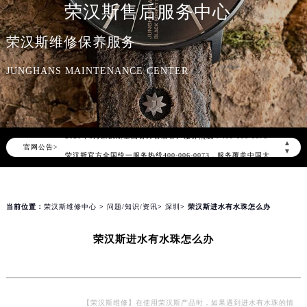
荣汉斯售后服务中心
荣汉斯维修保养服务
JUNGHANS MAINTENANCE CENTER
2026年8月荣汉斯中国区售后服务网络优化升级公告
2026年8月荣汉斯全国官方售后客户服务热线：400-006-0073
▲
官网公告>
荣汉斯官方全国统一服务热线400-006-0073，服务覆盖中国大陆、香港、澳门、台湾全部区域（非大陆需加拨“+86”）
▼
2026年8月荣汉斯售后服务中心最新网点地址：
北京市朝阳区建国门外大街甲6号华熙国际中心写字楼D座11层1102室（北京总部）（需提前预约）
北京市东城区东长安街1号东方广场写字楼W3座6层602室（需提前预约）
当前位置：
荣汉斯维修中心
>
问题/知识/资讯
>
深圳
> 荣汉斯进水有水珠怎么办
天津市和平区赤峰道136号天津国际金融中心写字楼26层2603室（需提前预约）
荣汉斯进水有水珠怎么办
上海市徐汇区虹桥路3号港汇中心写字楼2座37层3705室（需提前预约）
上海市黄浦区南京东路299号宏伊国际广场写字楼8层806室（需提前预约）
南京市秦淮区中山南路1号（新街口）南京中心写字楼22层C1-1室（需提前预约）
常州市新北区龙锦路1590号现代传媒中心写字楼5号楼10层1008室（需提前预约）
【荣汉斯维修】在使用荣汉斯产品时，如果遇到进水有水珠的情