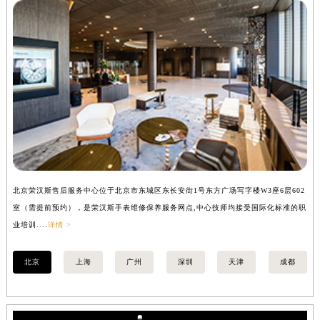
内蒙古自治区锡林郭勒盟市锡林浩特市光明街与额尔敦路交叉口荣汉斯售后服务中心（需提前预约）
内蒙古自治区兴安盟市乌兰浩特市兴安大街荣汉斯售后服务中心（需提前预约）
山西省大同市平城区迎宾街荣汉斯售后服务中心（需提前预约）
山西省晋城市城区黄华街荣汉斯售后服务中心（需提前预约）
山西省晋中市榆次区顺城街荣汉斯售后服务中心（需提前预约）
山西省临汾市尧都区解放路荣汉斯售后服务中心（需提前预约）
山西省吕梁市离石区永宁中路与建设街交叉口荣汉斯售后服务中心（需提前预约）
山西省朔州市朔城区怡西路与鄯阳西街交汇处荣汉斯售后服务中心（需提前预约）
山西省忻州市忻府区和平东街与七一南路交叉口荣汉斯售后服务中心（需提前预约）
北京荣汉斯售后服务中心位于北京市东城区东长安街1号东方广场写字楼W3座6层602
上
山西省阳泉市郊区平阳东街与新城大道交叉口荣汉斯售后服务中心（需提前预约）
室（需提前预约），是荣汉斯手表维修保养服务网点,中心技师均接受国际化标准的职
（
山西省运城市盐湖区河东街荣汉斯售后服务中心（需提前预约）
业培训....
详情 >
培训
山西省长治市潞州区英雄中路荣汉斯售后服务中心（需提前预约）
山西省太原市迎泽区迎泽街道解放路15号亨得利名表维修授权店3楼荣汉斯售后服务中心（需提前预约）
北京
上海
广州
深圳
天津
成都
天津市和平区赤峰道136号天津国际金融中心26层2603室荣汉斯售后服务中心（需提前预约）
安徽省安庆市迎江区人民路荣汉斯售后服务中心（需提前预约）
安徽省蚌埠市蚌山区淮河路荣汉斯售后服务中心（需提前预约）