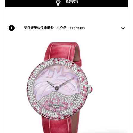
推荐阅读
安徽省亳州市谯城区魏武大道荣汉斯售后服务中心（需提前预约）
安徽省池州市贵池区长江路荣汉斯售后服务中心（需提前预约）
安徽省滁州市琅琊区南谯北路荣汉斯售后服务中心（需提前预约）
1
荣汉斯维修保养服务中心介绍 | Junghans
安徽省阜阳市颍州区颍州北路荣汉斯售后服务中心（需提前预约）
安徽省淮北市相山区淮海路荣汉斯售后服务中心（需提前预约）
安徽省淮南市田家庵区国庆中路荣汉斯售后服务中心（需提前预约）
安徽省黄山市屯溪区黄山西路荣汉斯售后服务中心（需提前预约）
安徽省六安市金安区解放中路荣汉斯售后服务中心（需提前预约）
安徽省马鞍山市雨山区湖南西路荣汉斯售后服务中心（需提前预约）
安徽省宿州市埇桥区人民中路荣汉斯售后服务中心（需提前预约）
安徽省铜陵市铜官区石城大道荣汉斯售后服务中心（需提前预约）
安徽省芜湖市镜湖区中山路步行街荣汉斯售后服务中心（需提前预约）
安徽省宣城市宣州区叠嶂西路荣汉斯售后服务中心（需提前预约）
福建省龙岩市新罗区九一南路荣汉斯售后服务中心（需提前预约）
福建省南平市建阳区人民西路荣汉斯售后服务中心（需提前预约）
福建省宁德市蕉城区天湖东路荣汉斯售后服务中心（需提前预约）