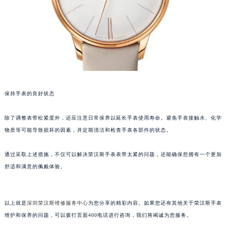
苏州市苏州工业园区星港街199号苏州中心办公楼C座22层08室（需提前预约）
武汉市江汉区解放大道686号世界贸易大厦38层09室（需提前预约）
南宁市青秀区金湖路59号地王大厦12楼1224室（需提前预约）
合肥市蜀山区潜山路111号万象城华润大厦B座12楼03室（需提前预约）
泉州市丰泽区宝洲路729号浦西万达中心写字楼A座7楼709室（需提前预约）
青岛市南区山东路6号华润大厦B座22层04室（需提前预约）
保持手表的良好状态
烟台市芝罘区胜利路139号万达金融中心A座907室（需提前预约）
长春市朝阳区西安大路727号中银大厦A座(旺进大厦)18层09室（需提前预约）
除了调整表带松紧度外，还应注意日常保养以延长手表使用寿命。避免手表接触水、化学
贵阳市南明区都司高架桥路33号亨特国际金融中心14楼14D（需提前预约）
物质等可能导致损坏的因素，并定期清洁和检查手表各部件的状态。
昆明市盘龙区北京路928号同德昆明广场写字楼10层06室（需提前预约）
石家庄市长安区中山东路39号勒泰中心写字楼B座13层07室（需提前预约）
通过采取上述措施，不仅可以解决荣汉斯手表表带太紧的问题，还能确保您拥有一个更加
西安市碑林区南关正街88号华侨城长安国际中心E座6楼10室（需提前预约）
舒适和满意的佩戴体验。
海口市龙华区金贸东路5号海口华润大厦B座17层1707室（需提前预约）
唐山市路南区新华东道100号万达广场写字楼A座10层1002室（需提前预约）
以上就是
深圳荣汉斯维修服务中心
为您分享的精彩内容。如果您还有其他关于荣汉斯手表
台州市椒江区东海大道1800号腾达中心东1幢20楼2002室（需提前预约）
维护和保养的问题，可以拨打页面400电话进行咨询，我们将竭诚为您服务。
内蒙古自治区呼和浩特市玉泉区大学西街70号华润万象城写字楼（鄂尔多斯大厦）23层2326室（需提前预约）