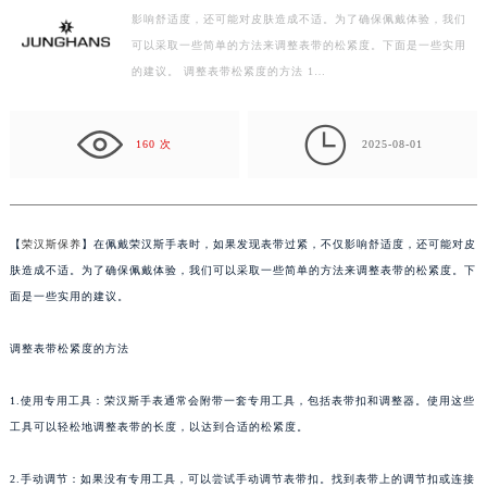
影响舒适度，还可能对皮肤造成不适。为了确保佩戴体验，我们
徐州市鼓楼区淮海东路29号苏宁广场IFC国际金融中心写字楼35层3508室（需提前预约）
可以采取一些简单的方法来调整表带的松紧度。下面是一些实用
扬州市邗江区国展路29号星耀天地写字楼1号楼18层1803室（需提前预约）
的建议。 调整表带松紧度的方法 1…
盐城市盐都区世纪大道5号盐城金融城写字楼1号楼16层1604室（需提前预约）
泰州市海陵区永定东路399号置地商务中心东塔写字楼（华润万象城）17层1706室（需提前预约）

宁波市江北区大闸南路500号来福士广场办公楼20层2009室（需提前预约）
160 次
2025-08-01
杭州市上城区钱江路1366号华润大厦写字楼A座5层503-5室（需提前预约）
金华市金东区东市南街777号金华万达广场写字楼4号楼22层2209室（需提前预约）
绍兴市越城区胜利东路379号世茂天际中心写字楼8层805室（需提前预约）
【
荣汉斯保养
】在佩戴荣汉斯手表时，如果发现表带过紧，不仅影响舒适度，还可能对皮
嘉兴市南湖区广益路705号嘉兴世界贸易中心写字楼A座13层1304室（需提前预约）
肤造成不适。为了确保佩戴体验，我们可以采取一些简单的方法来调整表带的松紧度。下
南昌市红谷滩新区红谷中大道998号绿地双子塔（中央广场）A1座办公楼14层07室（需提前预约）
面是一些实用的建议。
济南市历下区经十路11111号华润中心写字楼（万象城）15层1508室（需提前预约）
调整表带松紧度的方法
广州市天河区天河路230号万菱汇国际中心写字楼A塔7层704室（需提前预约）
广州市越秀区环市东路371-375号世界贸易中心大厦南塔写字楼15层07室（需提前预约）
1.使用专用工具：荣汉斯手表通常会附带一套专用工具，包括表带扣和调整器。使用这些
深圳市罗湖区深南东路5001号华润大厦写字楼17层1701室（需提前预约）
工具可以轻松地调整表带的长度，以达到合适的松紧度。
惠州市惠城区江北文昌一路7号华贸大厦写字楼1座30层05室（需提前预约）
厦门市思明区湖滨东路95号华润大厦写字楼B座11层1104室（需提前预约）
2.手动调节：如果没有专用工具，可以尝试手动调节表带扣。找到表带上的调节扣或连接