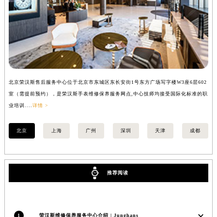
内蒙古自治区锡林郭勒盟市锡林浩特市光明街与额尔敦路交叉口荣汉斯售后服务中心（需提前预约）
内蒙古自治区兴安盟市乌兰浩特市兴安大街荣汉斯售后服务中心（需提前预约）
山西省大同市平城区迎宾街荣汉斯售后服务中心（需提前预约）
山西省晋城市城区黄华街荣汉斯售后服务中心（需提前预约）
山西省晋中市榆次区顺城街荣汉斯售后服务中心（需提前预约）
山西省临汾市尧都区解放路荣汉斯售后服务中心（需提前预约）
北京荣汉斯售后服务中心位于北京市东城区东长安街1号东方广场写字楼W3座6层602
上
山西省吕梁市离石区永宁中路与建设街交叉口荣汉斯售后服务中心（需提前预约）
室（需提前预约），是荣汉斯手表维修保养服务网点,中心技师均接受国际化标准的职
（
山西省朔州市朔城区怡西路与鄯阳西街交汇处荣汉斯售后服务中心（需提前预约）
业培训....
详情 >
培训
山西省忻州市忻府区和平东街与七一南路交叉口荣汉斯售后服务中心（需提前预约）
北京
上海
广州
深圳
天津
成都
山西省阳泉市郊区平阳东街与新城大道交叉口荣汉斯售后服务中心（需提前预约）
山西省运城市盐湖区河东街荣汉斯售后服务中心（需提前预约）
山西省长治市潞州区英雄中路荣汉斯售后服务中心（需提前预约）
山西省太原市迎泽区迎泽街道解放路15号亨得利名表维修授权店3楼荣汉斯售后服务中心（需提前预约）
推荐阅读
天津市和平区赤峰道136号天津国际金融中心26层2603室荣汉斯售后服务中心（需提前预约）
安徽省安庆市迎江区人民路荣汉斯售后服务中心（需提前预约）
安徽省蚌埠市蚌山区淮河路荣汉斯售后服务中心（需提前预约）
1
荣汉斯维修保养服务中心介绍 | Junghans