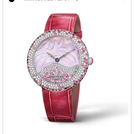
安徽省亳州市谯城区魏武大道荣汉斯售后服务中心（需提前预约）
安徽省池州市贵池区长江路荣汉斯售后服务中心（需提前预约）
安徽省滁州市琅琊区南谯北路荣汉斯售后服务中心（需提前预约）
安徽省阜阳市颍州区颍州北路荣汉斯售后服务中心（需提前预约）
安徽省淮北市相山区淮海路荣汉斯售后服务中心（需提前预约）
安徽省淮南市田家庵区国庆中路荣汉斯售后服务中心（需提前预约）
安徽省黄山市屯溪区黄山西路荣汉斯售后服务中心（需提前预约）
安徽省六安市金安区解放中路荣汉斯售后服务中心（需提前预约）
安徽省马鞍山市雨山区湖南西路荣汉斯售后服务中心（需提前预约）
安徽省宿州市埇桥区人民中路荣汉斯售后服务中心（需提前预约）
安徽省铜陵市铜官区石城大道荣汉斯售后服务中心（需提前预约）
安徽省芜湖市镜湖区中山路步行街荣汉斯售后服务中心（需提前预约）
安徽省宣城市宣州区叠嶂西路荣汉斯售后服务中心（需提前预约）
福建省龙岩市新罗区九一南路荣汉斯售后服务中心（需提前预约）
福建省南平市建阳区人民西路荣汉斯售后服务中心（需提前预约）
福建省宁德市蕉城区天湖东路荣汉斯售后服务中心（需提前预约）