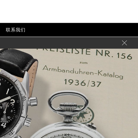
联系我们
