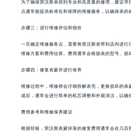
为了确保荣汉斯表得到专业和高质量的修理，建议寻
黑龙江省大庆市萨尔图区会战大街荣
点通常能提供标准化和保障的维修服务，以确保表的
黑龙江省鹤岗市向阳区红军路荣汉斯
黑龙江省黑河市爱辉区中央街荣汉斯
步骤三：进行维修评估和报价
黑龙江省鸡西市鸡冠区红军路荣汉斯
黑龙江省佳木斯市向阳区长安路荣汉
一旦确定维修服务点，需要将荣汉斯表带到店内进行
黑龙江省牡丹江市东安区太平路荣汉
黑龙江省七台河市桃山区大同街荣汉
维修方案和费用估算。费用通常会根据表的型号、损
黑龙江省齐齐哈尔市龙沙区龙华路荣
黑龙江省双鸭山市尖山区新兴大街荣
步骤四：修复表蒙并进行保养
黑龙江省绥化市北林区新华街与康庄
黑龙江省伊春市伊美区通河路荣汉斯
维修过程中，维修师会仔细拆解表壳，更换损坏的表
吉林省白城市洮北区明仁南街荣汉斯
成后，通常会进行简单的机芯调整和外观清洁，以确
吉林省白山市浑江区浑江大街荣汉斯
吉林省吉林市船营区河南街荣汉斯售
费用参考和维修保养建议
吉林省辽源市龙山区人民大街荣汉斯
吉林省梅河口市新华街道梅河大街荣
根据经验，荣汉斯表蒙掉落的修复费用通常会在几百