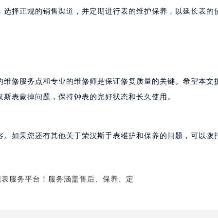
经街交汇处荣汉斯售后服务中心（需提前预约）
，选择正规的销售渠道，并定期进行表的维护保养，以延长表的
售后服务中心（需提前预约）
荣汉斯售后服务中心（需提前预约）
后服务中心（需提前预约）
后服务中心（需提前预约）
后服务中心（需提前预约）
的维修服务点和专业的维修师是保证修复质量的关键。希望本文
后服务中心（需提前预约）
汉斯表蒙掉问题，保持钟表的完好状态和长久使用。
后服务中心（需提前预约）
后服务中心（需提前预约）
售后服务中心（需提前预约）
容。如果您还有其他关于荣汉斯手表维护和保养的问题，可以拨
售后服务中心（需提前预约）
售后服务中心（需提前预约）
售后服务中心（需提前预约）
斯售后服务中心（需提前预约）
后服务中心（需提前预约）
街交叉口荣汉斯售后服务中心（需提前预约）