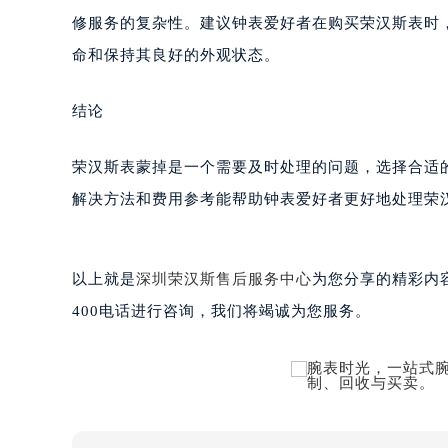
吉林省四平市铁东区紫气大路与南九
修服务的复杂性。建议钟表爱好者在购买荣汉斯表时
吉林省松原市宁江区五环大街荣汉斯
命和保持其良好的外观状态。
吉林省通化市东昌区环通乡江南大街
吉林省延边市延吉市解放路荣汉斯售
结论
辽宁省鞍山市铁东区站前街荣汉斯售
辽宁省本溪市平山区胜利路荣汉斯售
荣汉斯表蒙掉是一个需要及时处理的问题，选择合适
辽宁省朝阳市双塔区新华路荣汉斯售
解决方法和费用参考能帮助钟表爱好者更好地处理荣
辽宁省丹东市振兴区七经街荣汉斯售
辽宁省抚顺市新抚区东一路荣汉斯售
辽宁省阜新市海州区解放大街荣汉斯
以上就是
深圳荣汉斯售后服务中心
为您分享的精彩内
辽宁省葫芦岛市连山区中央路荣汉斯
400电话进行咨询，我们将竭诚为您服务。
辽宁省锦州市古塔区中央大街荣汉斯
辽宁省辽阳市白塔区新运大街荣汉斯
辽宁省盘锦市兴隆台区石油大街荣汉
辽宁省铁岭市银州区南马路荣汉斯售
辽宁省营口市站前区市府路与渤海大