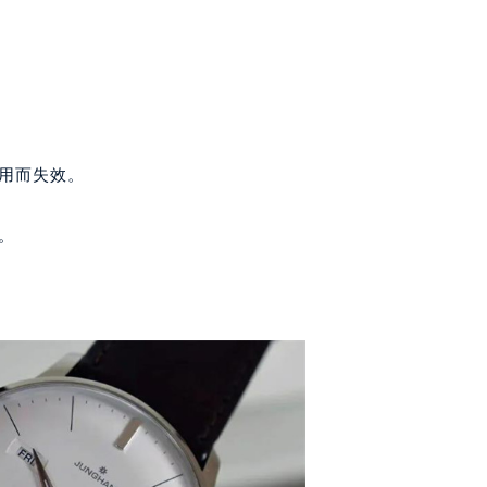
代广场写字楼9层902室（需提前预约）
号世茂环球金融中心写字楼（芙蓉广场）10层13室（需提前预约
楼29层2905室（需提前预约）
表服务中心（品牌授权店）3层整层（需提前预约）
表服务中心（品牌授权店）1层整层（需提前预约）
表服务中心（品牌授权店）1层整层（需提前预约）
用而失效。
（CCMALL）C座17层17-B（需提前预约）
10层1015室（需提前预约）
。
心T2座写字楼29层03室（需提前预约）
厦7层G室（需提前预约）
心C座12层1205室（需提前预约）
中心T1写字楼9层907室（需提前预约）
写字楼1座11层1104室（需提前预约）
楼16层1603室（需提前预约）
中心办公楼C座22层08室（需提前预约）
大厦38层09室（需提前预约）