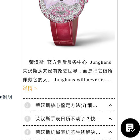
荣汉斯 官方售后服务中心 Junghans
荣汉斯从来没有改变世界，而是把它留给
佩戴它的人。 Junghans will never c......
详情 >
受到明
2
荣汉斯核心鉴定方法(详细步骤及实操技巧)
提前预约）
3
荣汉斯手表日历不动了？快来掌握这几种快速解决方法

4
荣汉斯机械表机芯生锈解决方法深度解析