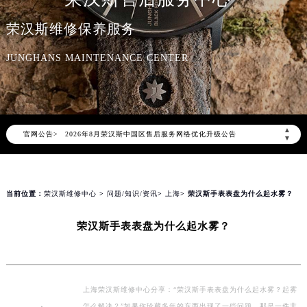
荣汉斯售后服务中心
荣汉斯维修保养服务
JUNGHANS MAINTENANCE CENTER
2026年8月荣汉斯中国区售后服务网络优化升级公告
▲
官网公告>
2026年8月荣汉斯全国官方售后客户服务热线：400-006-0073
▼
荣汉斯官方全国统一服务热线400-006-0073，服务覆盖中国大陆、香港、澳门、台湾全部区域（非大陆需加拨“+86”）
2026年8月荣汉斯售后服务中心最新网点地址：
北京市朝阳区建国门外大街甲6号华熙国际中心写字楼D座11层1102室（北京总部）（需提前预约）
当前位置：
荣汉斯维修中心
>
问题/知识/资讯
>
上海
> 荣汉斯手表表盘为什么起水雾？
北京市东城区东长安街1号东方广场写字楼W3座6层602室（需提前预约）
荣汉斯手表表盘为什么起水雾？
天津市和平区赤峰道136号天津国际金融中心写字楼26层2603室（需提前预约）
上海市徐汇区虹桥路3号港汇中心写字楼2座37层3705室（需提前预约）
上海市黄浦区南京东路299号宏伊国际广场写字楼8层806室（需提前预约）
南京市秦淮区中山南路1号（新街口）南京中心写字楼22层C1-1室（需提前预约）
上海荣汉斯维修中心分享：“荣汉斯手表表盘为什么起水雾？起雾