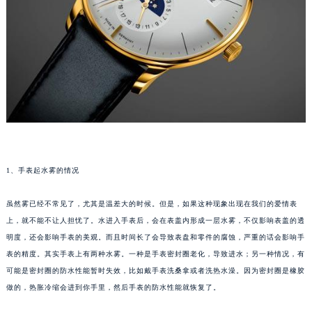
厦门市思明区湖滨东路95号华润大厦写字楼B座11层1104室（需提前预约）
福州市鼓楼区五四路128-1号恒力城写字楼15层03室（需提前预约）
成都市锦江区人民东路6号SAC东原中心写字楼24层2406B室（需提前预约）
重庆市江北区观音桥步行街2号融恒时代广场写字楼9层902室（需提前预约）
长沙市芙蓉区定王台街道建湘路393号世茂环球金融中心写字楼（芙蓉广场）10层13室（需提前预约）
郑州市二七区铭功路10号华润大厦写字楼29层2905室（需提前预约）
太原市迎泽区解放路15号亨得利名表服务中心（品牌授权店）3层整层（需提前预约）
沈阳市沈河区中街路137号亨得利名表服务中心（品牌授权店）1层整层（需提前预约）
沈阳市沈河区中街路83号亨得利名表服务中心（品牌授权店）1层整层（需提前预约）
1、手表起水雾的情况
乌鲁木齐市天山区红山路26号时代广场（CCMALL）C座17层17-B（需提前预约）
温州市鹿城区锦绣路1067号置信广场10层1015室（需提前预约）
虽然雾已经不常见了，尤其是温差大的时候。但是，如果这种现象出现在我们的爱情表
哈尔滨市道里区友谊西路600号富力中心T2座写字楼29层03室（需提前预约）
上，就不能不让人担忧了。水进入手表后，会在表盖内形成一层水雾，不仅影响表盖的透
大连市中山区人民路15号国际金融大厦7层G室（需提前预约）
明度，还会影响手表的美观。而且时间长了会导致表盘和零件的腐蚀，严重的话会影响手
佛山市禅城区季华五路57号万科金融中心C座12层1205室（需提前预约）
表的精度。其实手表上有两种水雾。一种是手表密封圈老化，导致进水；另一种情况，有
可能是密封圈的防水性能暂时失效，比如戴手表洗桑拿或者洗热水澡。因为密封圈是橡胶
东莞市东城街道鸿福东路1号民盈国贸中心T1写字楼9层907室（需提前预约）
做的，热胀冷缩会进到你手里，然后手表的防水性能就恢复了。
无锡市梁溪区人民中路139号恒隆广场写字楼1座11层1104室（需提前预约）