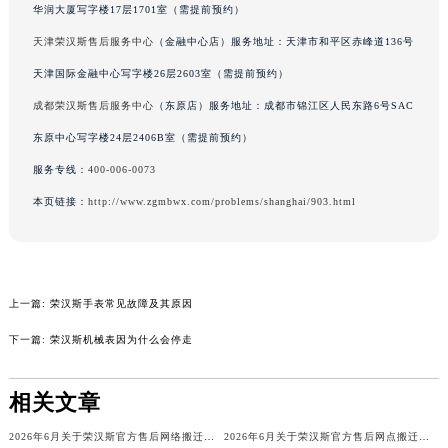
吉林省吉林市船营区河南街荣汉斯售后服务中心（需提前预约）
华润大厦写字楼17层1701室（需提前预约）
吉林省辽源市龙山区人民大街荣汉斯售后服务中心（需提前预约）
天津荣汉斯售后服务中心
（金融中心店）服务地址：天津市和平区赤峰道136号
吉林省梅河口市新华街道梅河大街荣汉斯售后服务中心（需提前预约）
天津国际金融中心写字楼26层2603室（需提前预约）
吉林省四平市铁东区紫气大路与南九经街交汇处荣汉斯售后服务中心（需提前预约）
成都荣汉斯售后服务中心
（东原店）服务地址：成都市锦江区人民东路6号SAC
吉林省松原市宁江区五环大街荣汉斯售后服务中心（需提前预约）
东原中心写字楼24层2406B室（需提前预约）
吉林省通化市东昌区环通乡江南大街荣汉斯售后服务中心（需提前预约）
吉林省延边市延吉市解放路荣汉斯售后服务中心（需提前预约）
服务专线：
400-006-0073
辽宁省鞍山市铁东区站前街荣汉斯售后服务中心（需提前预约）
本页链接：
http://www.zgmbwx.com/problems/shanghai/903.html
辽宁省本溪市平山区胜利路荣汉斯售后服务中心（需提前预约）
辽宁省朝阳市双塔区新华路荣汉斯售后服务中心（需提前预约）
辽宁省丹东市振兴区七经街荣汉斯售后服务中心（需提前预约）
上一篇:
荣汉斯手表常见故障及其原因
辽宁省抚顺市新抚区东一路荣汉斯售后服务中心（需提前预约）
辽宁省阜新市海州区解放大街荣汉斯售后服务中心（需提前预约）
下一篇:
荣汉斯机械表因为什么会停走
辽宁省葫芦岛市连山区中央路荣汉斯售后服务中心（需提前预约）
辽宁省锦州市古塔区中央大街荣汉斯售后服务中心（需提前预约）
相关文章
辽宁省辽阳市白塔区新运大街荣汉斯售后服务中心（需提前预约）