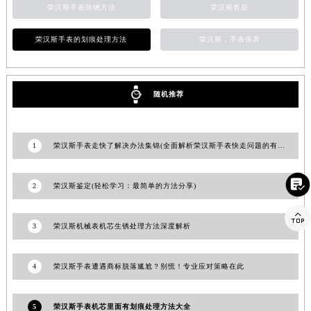
江西省吉安市吉州区井冈山大道荣汉斯售后服务中心（需提前预约）
荣汉斯手表除锈方法
荣汉斯售后
江西省景德镇市珠山区珠山中路荣汉斯售后服务中心（需提前预约）
江西省九江市浔阳区浔阳路荣汉斯售后服务中心（需提前预约）
荣汉斯手表的划痕处理方法
荣汉斯，手表保养
江西省南昌市红谷滩新区红谷中大道998号绿地双子塔（中央广场）A1座办公楼14层1407室荣汉斯售后服务中心（需提前预约）
江西省萍乡市安源区萍安北大道与康庄路交叉口荣汉斯售后服务中心（需提前预约）
随机推荐
江西省上饶市信州区滨江西路荣汉斯售后服务中心（需提前预约）
江西省新余市渝水区北湖西路荣汉斯售后服务中心（需提前预约）
江西省宜春市袁州区中山中路荣汉斯售后服务中心（需提前预约）
1
荣汉斯手表走快了解决办法集锦(全面解析荣汉斯手表快走问题的有效处理方法)
江西省鹰潭市月湖区胜利东路荣汉斯售后服务中心（需提前预约）

山东省德州市德城区东风中路荣汉斯售后服务中心（需提前预约）
2
荣汉斯鉴定(轻松学习：最简单的方法分享)
山东省东营市东营区济南路荣汉斯售后服务中心（需提前预约）

山东省济南市历下区经十路11111号华润中心写字楼（万象城）15层1508室荣汉斯售后服务中心（需提前预约）
3
荣汉斯机械表机芯生锈处理方法深度解析
山东省济宁市任城区太白楼路荣汉斯售后服务中心（需提前预约）
山东省莱芜市文化南路8号银座商城名表维修一楼名表维修荣汉斯售后服务中心（需提前预约）
4
荣汉斯手表遭遇商标脱落尴尬？别慌！专业应对策略在此
山东省临沂市兰山区解放路荣汉斯售后服务中心（需提前预约）
山东省日照市东港区烟台路荣汉斯售后服务中心（需提前预约）