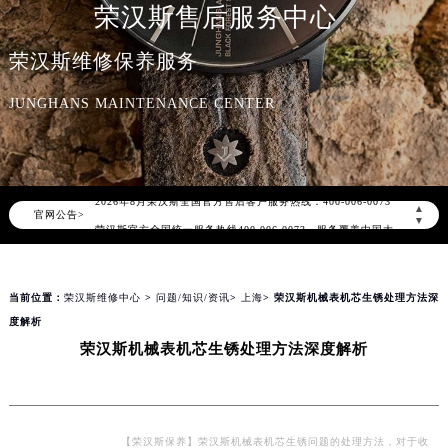
荣汉斯售后服务中心
荣汉斯维修保养服务
JUNGHANS MAINTENANCE CENTER
2026年8月荣汉斯中国区售后服务网络优化升级公告
2026年8月荣汉斯全国官方售后客户服务热线：400-006-0073
▲
官网公告>
荣汉斯官方全国统一服务热线400-006-0073，服务覆盖中国大陆、香港、澳门、台湾全部区域（非大陆需加拨“+86”）
▼
2026年8月荣汉斯售后服务中心最新网点地址：
北京市朝阳区建国门外大街甲6号华熙国际中心写字楼D座11层1102室（北京总部）（需提前预约）
当前位置：
荣汉斯维修中心
>
问题/知识/资讯
>
上海
> 荣汉斯机械表机芯生锈处理方法深
北京市东城区东长安街1号东方广场写字楼W3座6层602室（需提前预约）
度解析
天津市和平区赤峰道136号天津国际金融中心写字楼26层2603室（需提前预约）
荣汉斯机械表机芯生锈处理方法深度解析
上海市徐汇区虹桥路3号港汇中心写字楼2座37层3705室（需提前预约）
上海市黄浦区南京东路299号宏伊国际广场写字楼8层806室（需提前预约）
南京市秦淮区中山南路1号（新街口）南京中心写字楼22层C1-1室（需提前预约）
常州市新北区龙锦路1590号现代传媒中心写字楼5号楼10层1008室（需提前预约）
【荣汉斯保养】荣汉斯机械表机芯生锈问题的处理方法，对于收