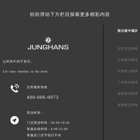
澳门特别行政区风顺堂区南湾大马路荣汉斯售后服务中心（需提前预约）
轻轻滑动下方栏目探索更多精彩内容
澳门特别行政区花地玛堂区关闸广场荣汉斯售后服务中心（需提前预约）
澳门特别行政区花王堂区大三巴商圈荣汉斯售后服务中心（需提前预约）
荣汉斯中国区
澳门特别行政区嘉模堂区官也街荣汉斯售后服务中心（需提前预约）
澳门省路氹城市金光大道荣汉斯售后服务中心（需提前预约）
北京荣汉斯维
澳门特别行政区望德堂区塔石广场荣汉斯售后服务中心（需提前预约）
福建省福州市鼓楼区五四路128-1号恒力城写字楼15层03室荣汉斯售后服务中心（需提前预约）
上海荣汉斯维
让时间不拘于形式。
福建省厦门市思明区湖滨东路95号万象城华润大厦B座11层1104室荣汉斯售后服务中心（需提前预约）
天津荣汉斯维
Let time whether in the form.
广东省潮州市潮安区新风路与潮汕路交汇处荣汉斯售后服务中心（需提前预约）
广州荣汉斯维
广东省广州市天河区天河路230号万菱汇国际中心A塔7层704室荣汉斯售后服务中心（需提前预约）

总部服务热线
广东省广州市越秀区环市东路371-375号世界贸易中心大厦南塔15层1507室荣汉斯售后服务中心（需提前预约）
深圳荣汉斯维
400-006-0073
广东省河源市源城区越王大道荣汉斯售后服务中心（需提前预约）
成都荣汉斯维
广东省惠州市惠城区江北文昌一路7号华贸大厦1座30层3005室荣汉斯售后服务中心（需提前预约）
营业时间：

广东省江门市蓬江区广场西路荣汉斯售后服务中心（需提前预约）
门店营业时间：09:00-19:30
广东省揭阳市榕城进贤门步行街荣汉斯售后服务中心（需提前预约）
客服在线时间：8:00-22:00
客服及门店节假日不休
广东省茂名市电白区水东街道迎宾大道荣汉斯售后服务中心（需提前预约）