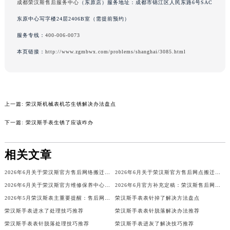
成都荣汉斯售后服务中心
（东原店）服务地址：成都市锦江区人民东路6号SAC
辽宁省铁岭市银州区南马路荣汉斯售后服务中心（需提前预约）
东原中心写字楼24层2406B室（需提前预约）
辽宁省营口市站前区市府路与渤海大街交叉口荣汉斯售后服务中心（需提前预约）
服务专线：
400-006-0073
辽宁省沈阳市沈河区中街路137号亨得利名表维修授权店1楼荣汉斯售后服务中心（需提前预约）
本页链接：
http://www.zgmbwx.com/problems/shanghai/3085.html
辽宁省沈阳市沈河区中街路83号亨得利名表维修授权店1楼荣汉斯售后服务中心（需提前预约）
北京市朝阳区建国门外大街甲6号华熙国际中心D座11层1102室荣汉斯售后服务中心（北京总部）（需提前预约）
北京市东城区东长安街1号王府井东方广场W3座6层602室荣汉斯售后服务中心（需提前预约）
河北省保定市竞秀区朝阳北大街北国先天下荣汉斯售后服务中心（需提前预约）
上一篇:
荣汉斯机械表机芯生锈解决办法盘点
内蒙古自治区阿拉善盟市左旗土尔扈特大街荣汉斯售后服务中心（需提前预约）
下一篇:
荣汉斯手表生锈了应该咋办
内蒙古自治区巴彦淖尔市临河区新华街荣汉斯售后服务中心（需提前预约）
内蒙古自治区包头市青山区幸福路甲3号王府井百货名表维修荣汉斯售后服务中心（需提前预约）
相关文章
内蒙古自治区赤峰市红山区哈达街荣汉斯售后服务中心（需提前预约）
内蒙古自治区鄂尔多斯市东胜区伊金霍洛街荣汉斯售后服务中心（需提前预约）
2026年6月关于荣汉斯官方售后网络搬迁及新增的补充通知
2026年6月关于荣汉斯官方售后网点搬迁及新增的正式文件（修订）
内蒙古自治区呼伦贝尔市海拉尔区中央街荣汉斯售后服务中心（需提前预约）
2026年6月关于荣汉斯官方维修保养中心网点搬迁新增的正式文件发布
2026年6月官方补充定稿：荣汉斯售后网点迁址与新增
内蒙古自治区通辽市科尔沁区明仁大街荣汉斯售后服务中心（需提前预约）
2026年5月荣汉斯表主重要提醒：售后网点搬迁与新增
荣汉斯手表表针掉了解决方法盘点
荣汉斯手表进水了处理技巧推荐
荣汉斯手表表针脱落解决办法推荐
内蒙古自治区乌海市海勃湾区人民南路荣汉斯售后服务中心（需提前预约）
荣汉斯手表表针脱落处理技巧推荐
荣汉斯手表进灰了解决技巧推荐
内蒙古自治区乌兰察布市集宁区恩和大街荣汉斯售后服务中心（需提前预约）