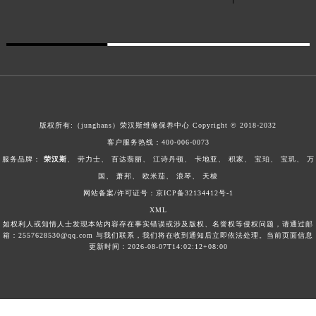
广东省梅州市梅江区金燕大道荣汉斯售后服务中心（需提前预约）
广东省清远市清城区湖西路荣汉斯售后服务中心（需提前预约）
广东省汕头市龙湖区长平路荣汉斯售后服务中心（需提前预约）
广东省汕尾市城区香洲街道园林社区翠园街荣汉斯售后服务中心（需提前预约）
广东省韶关市武江区芙蓉新区与老城中心交汇处荣汉斯售后服务中心（需提前预约）
广东省深圳市罗湖区深南东路5001号华润大厦17层1701室荣汉斯售后服务中心（需提前预约）
版权所有:（junghans）荣汉斯维修保养中心 Copyright © 2018-2032
广东省阳江市江城区东风一路荣汉斯售后服务中心（需提前预约）
客户服务热线：
400-006-0073
广东省云浮市云城区金山路荣汉斯售后服务中心（需提前预约）
服务品牌：
荣汉斯
、
劳力士
、
百达翡丽
、
江诗丹顿
、
卡地亚
、
积家
、
宝珀
、
宝玑
、
万
广东省湛江市赤坎区观海北路荣汉斯售后服务中心（需提前预约）
国
、
萧邦
、
欧米茄
、
浪琴
、
天梭
广东省肇庆市端州区信安大道与砚都大道交汇处荣汉斯售后服务中心（需提前预约）
网站备案/许可证号：京ICP备32134412号-1
XML
广西壮族自治区百色市右江区中山二路荣汉斯售后服务中心（需提前预约）
如权利人或知情人士发现本站内容存在事实错误或涉及版权、名誉权等侵权问题，请通过邮
广西壮族自治区北海市海城区北京路荣汉斯售后服务中心（需提前预约）
箱：2557628530@qq.com 与我们联系，我们将在收到通知后立即依法处理。当前页面信息
更新时间：2026-08-07T14:02:12+08:00
广西壮族自治区崇左市江州区石景林街道友谊大道与丽川路交汇处荣汉斯售后服务中心（需提前预约）
广西壮族自治区防城港市港口区金花茶大道荣汉斯售后服务中心（需提前预约）
广西壮族自治区贵港市港北区港城街道布山大道与仙衣路交叉口荣汉斯售后服务中心（需提前预约）
广西壮族自治区桂林市秀峰区红岭路荣汉斯售后服务中心（需提前预约）