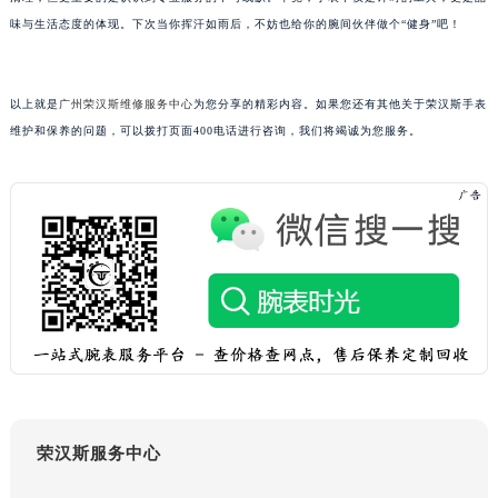
辽宁省葫芦岛市连山区中央路荣汉斯售后服务中心（需提前预约）
味与生活态度的体现。下次当你挥汗如雨后，不妨也给你的腕间伙伴做个“健身”吧！
辽宁省锦州市古塔区中央大街荣汉斯售后服务中心（需提前预约）
辽宁省辽阳市白塔区新运大街荣汉斯售后服务中心（需提前预约）
以上就是
广州荣汉斯维修服务中心
为您分享的精彩内容。如果您还有其他关于荣汉斯手表
辽宁省盘锦市兴隆台区石油大街荣汉斯售后服务中心（需提前预约）
维护和保养的问题，可以拨打页面400电话进行咨询，我们将竭诚为您服务。
辽宁省铁岭市银州区南马路荣汉斯售后服务中心（需提前预约）
辽宁省营口市站前区市府路与渤海大街交叉口荣汉斯售后服务中心（需提前预约）
辽宁省沈阳市沈河区中街路137号亨得利名表维修授权店1楼荣汉斯售后服务中心（需提前预约）
辽宁省沈阳市沈河区中街路83号亨得利名表维修授权店1楼荣汉斯售后服务中心（需提前预约）
北京市朝阳区建国门外大街甲6号华熙国际中心D座11层1102室荣汉斯售后服务中心（北京总部）（需提前预约）
北京市东城区东长安街1号王府井东方广场W3座6层602室荣汉斯售后服务中心（需提前预约）
河北省保定市竞秀区朝阳北大街北国先天下荣汉斯售后服务中心（需提前预约）
内蒙古自治区阿拉善盟市左旗土尔扈特大街荣汉斯售后服务中心（需提前预约）
内蒙古自治区巴彦淖尔市临河区新华街荣汉斯售后服务中心（需提前预约）
内蒙古自治区包头市青山区幸福路甲3号王府井百货名表维修荣汉斯售后服务中心（需提前预约）
荣汉斯服务中心
内蒙古自治区赤峰市红山区哈达街荣汉斯售后服务中心（需提前预约）
内蒙古自治区鄂尔多斯市东胜区伊金霍洛街荣汉斯售后服务中心（需提前预约）