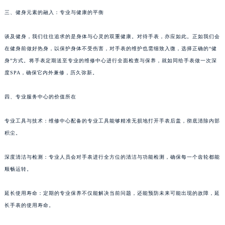
海口市龙华区金贸东路5号海口华润大厦B座17层1707室（需提前预约）
三、健身元素的融入：专业与健康的平衡
唐山市路南区新华东道100号万达广场写字楼A座10层1002室（需提前预约）
谈及健身，我们往往追求的是身体与心灵的双重健康。对待手表，亦应如此。正如我们会
台州市椒江区东海大道1800号腾达中心东1幢20楼2002室（需提前预约）
在健身前做好热身，以保护身体不受伤害，对手表的维护也需细致入微，选择正确的“健
内蒙古自治区呼和浩特市玉泉区大学西街70号华润万象城写字楼（鄂尔多斯大厦）23层2326室（需提前预约）
身”方式。将手表定期送至专业的维修中心进行全面检查与保养，就如同给手表做一次深
甘肃省兰州市七里河区西津西路16号兰州中心写字楼21层2102室（需提前预约）
度SPA，确保它内外兼修，历久弥新。
重庆市解放碑渝中区民权路28号英利国际金融中心写字楼20层01室（需提前预约）
黑龙江省大庆市萨尔图区会战大街荣汉斯售后服务中心（需提前预约）
四、专业服务中心的价值所在
黑龙江省鹤岗市向阳区红军路荣汉斯售后服务中心（需提前预约）
专业工具与技术：维修中心配备的专业工具能够精准无损地打开手表后盖，彻底清除内部
黑龙江省黑河市爱辉区中央街荣汉斯售后服务中心（需提前预约）
积尘。
黑龙江省鸡西市鸡冠区红军路荣汉斯售后服务中心（需提前预约）
黑龙江省佳木斯市向阳区长安路荣汉斯售后服务中心（需提前预约）
深度清洁与检测：专业人员会对手表进行全方位的清洁与功能检测，确保每一个齿轮都能
黑龙江省牡丹江市东安区太平路荣汉斯售后服务中心（需提前预约）
顺畅运转。
黑龙江省七台河市桃山区大同街荣汉斯售后服务中心（需提前预约）
黑龙江省齐齐哈尔市龙沙区龙华路荣汉斯售后服务中心（需提前预约）
延长使用寿命：定期的专业保养不仅能解决当前问题，还能预防未来可能出现的故障，延
长手表的使用寿命。
黑龙江省双鸭山市尖山区新兴大街荣汉斯售后服务中心（需提前预约）
黑龙江省绥化市北林区新华街与康庄路交叉口荣汉斯售后服务中心（需提前预约）