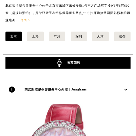
江苏省镇江市京口区中山东路荣汉斯售后服务中心（需提前预约）
北京荣汉斯售后服务中心位于北京市东城区东长安街1号东方广场写字楼W3座6层602
上
室（需提前预约），是荣汉斯手表维修保养服务网点,中心技师均接受国际化标准的职
（
江西省抚州市临川区赣东大道荣汉斯售后服务中心（需提前预约）
业培训....
详情 >
培训
江西省赣州市章贡区文清路荣汉斯售后服务中心（需提前预约）
江西省吉安市吉州区井冈山大道荣汉斯售后服务中心（需提前预约）
北京
上海
广州
深圳
天津
成都
江西省景德镇市珠山区珠山中路荣汉斯售后服务中心（需提前预约）
江西省九江市浔阳区浔阳路荣汉斯售后服务中心（需提前预约）
江西省南昌市红谷滩新区红谷中大道998号绿地双子塔（中央广场）A1座办公楼14层1407室荣汉斯售后服务中心（需提前预约）
推荐阅读
江西省萍乡市安源区萍安北大道与康庄路交叉口荣汉斯售后服务中心（需提前预约）
江西省上饶市信州区滨江西路荣汉斯售后服务中心（需提前预约）
江西省新余市渝水区北湖西路荣汉斯售后服务中心（需提前预约）
1
荣汉斯维修保养服务中心介绍 | Junghans
江西省宜春市袁州区中山中路荣汉斯售后服务中心（需提前预约）
江西省鹰潭市月湖区胜利东路荣汉斯售后服务中心（需提前预约）
山东省德州市德城区东风中路荣汉斯售后服务中心（需提前预约）
山东省东营市东营区济南路荣汉斯售后服务中心（需提前预约）
山东省济南市历下区经十路11111号华润中心写字楼（万象城）15层1508室荣汉斯售后服务中心（需提前预约）
山东省济宁市任城区太白楼路荣汉斯售后服务中心（需提前预约）