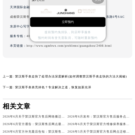
山西省太原市迎泽区迎泽街道解放路15号亨得利名表维修授权店3楼荣汉斯售后服务中心（需提前预约）
天津国际金融中心写字楼26层2603室（需提前预约）
天津市和平区赤峰道136号天津国际金融中心26层2603室荣汉斯售后服务中心（需提前预约）
成都荣汉斯售后服务中心
（东原店）服务地址：成都市锦江区人民东路6号SAC
立即预约
安徽省安庆市迎江区人民路荣汉斯售后服务中心（需提前预约）
东原中心写字楼24层2406B室（需提前预约）
安徽省蚌埠市蚌山区淮河路荣汉斯售后服务中心（需提前预约）
提前预约免排队，到店即享服务
服务专线：
400-006-0073
预约时间有变无需取消，可随时重新预约
安徽省亳州市谯城区魏武大道荣汉斯售后服务中心（需提前预约）
本页链接：
http://www.zgmbwx.com/problems/guangzhou/2408.html
安徽省池州市贵池区长江路荣汉斯售后服务中心（需提前预约）
安徽省滁州市琅琊区南谯北路荣汉斯售后服务中心（需提前预约）
安徽省阜阳市颍州区颍州北路荣汉斯售后服务中心（需提前预约）
安徽省淮北市相山区淮海路荣汉斯售后服务中心（需提前预约）
上一篇:
荣汉斯手表走快了处理办法深度解析(如何调整荣汉斯手表走快的方法大揭秘)
安徽省淮南市田家庵区国庆中路荣汉斯售后服务中心（需提前预约）
下一篇:
荣汉斯手表表壳掉色？专业解决之道，恢复如新光泽
安徽省黄山市屯溪区黄山西路荣汉斯售后服务中心（需提前预约）
安徽省六安市金安区解放中路荣汉斯售后服务中心（需提前预约）
相关文章
安徽省马鞍山市雨山区湖南西路荣汉斯售后服务中心（需提前预约）
安徽省宿州市埇桥区人民中路荣汉斯售后服务中心（需提前预约）
2026年6月关于荣汉斯官方售后网络搬迁及新增的补充说明文件
2026年6月发布：荣汉斯官方售后服务点迁移及新开汇总
安徽省铜陵市铜官区石城大道荣汉斯售后服务中心（需提前预约）
2026年6月官方通告：荣汉斯售后网点最新调整（含迁址与新增）
2026年6月关于荣汉斯官方维修保养服务中心搬迁及新增的正式文件全文内容
2026年6月官方补充最后告知：荣汉斯售后网点迁址与增设
2026年5月关于荣汉斯官方售后网点迁移及新开网点的通知
安徽省芜湖市镜湖区中山路步行街荣汉斯售后服务中心（需提前预约）