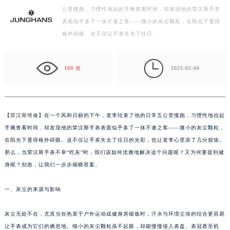
公里慢跑，习惯性地抬起手腕查看时间，却发现他的荣汉斯手表
广州市越秀区环市东路371-375号世界贸易中心大厦南塔写字楼15层07室（需提前预约）
表面似乎多了一抹不速之客——微小的灰尘颗粒，在阳光下显得
深圳市罗湖区深南东路5001号华润大厦写字楼17层1701室（需提前预约）
格外碍眼。这不仅让手表失去了往日…
惠州市惠城区江北文昌一路7号华贸大厦写字楼1座30层05室（需提前预约）
厦门市思明区湖滨东路95号华润大厦写字楼B座11层1104室（需提前预约）

福州市鼓楼区五四路128-1号恒力城写字楼15层03室（需提前预约）
169 次
2025-05-06
成都市锦江区人民东路6号SAC东原中心写字楼24层2406B室（需提前预约）
重庆市江北区观音桥步行街2号融恒时代广场写字楼9层902室（需提前预约）
长沙市芙蓉区定王台街道建湘路393号世茂环球金融中心写字楼（芙蓉广场）10层13室（需提前预约）
【
荣汉斯维修
】在一个风和日丽的下午，老李结束了他的日常五公里慢跑，习惯性地抬起
郑州市二七区铭功路10号华润大厦写字楼29层2905室（需提前预约）
手腕查看时间，却发现他的荣汉斯手表表面似乎多了一抹不速之客——微小的灰尘颗粒，
太原市迎泽区解放路15号亨得利名表服务中心（品牌授权店）3层整层（需提前预约）
在阳光下显得格外碍眼。这不仅让手表失去了往日的光彩，也让老李心里添了几分烦恼。
那么，当荣汉斯手表不幸“吃灰”时，我们该如何优雅地解决这个问题呢？又为何要提到健
沈阳市沈河区中街路137号亨得利名表服务中心（品牌授权店）1层整层（需提前预约）
身呢？别急，让我们一步步揭晓答案。
沈阳市沈河区中街路83号亨得利名表服务中心（品牌授权店）1层整层（需提前预约）
乌鲁木齐市天山区红山路26号时代广场（CCMALL）C座17层17-B（需提前预约）
一、灰尘的来源与影响
温州市鹿城区锦绣路1067号置信广场10层1015室（需提前预约）
哈尔滨市道里区友谊西路600号富力中心T2座写字楼29层03室（需提前预约）
灰尘无处不在，尤其当你热衷于户外运动或健身房锻炼时，汗水与环境尘埃的结合更容易
大连市中山区人民路15号国际金融大厦7层G室（需提前预约）
让手表成为它们的栖息地。细小的灰尘颗粒虽不起眼，却能慢慢侵入表盘、表冠甚至机