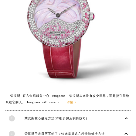
山东省莱芜市文化南路8号银座商城名表维修一楼名表维修荣汉斯售后服务中心（需提前预约）
山东省临沂市兰山区解放路荣汉斯售后服务中心（需提前预约）
山东省日照市东港区烟台路荣汉斯售后服务中心（需提前预约）
山东省泰安市泰山区财源街道泰山大街荣汉斯售后服务中心（需提前预约）
山东省威海市环翠区新威海路89号振华商厦一楼名表维修荣汉斯售后服务中心（需提前预约）
山东省潍坊市奎文区东风东街荣汉斯售后服务中心（需提前预约）
山东省枣庄市滕州市北辛路与善国路交叉口荣汉斯售后服务中心（需提前预约）
山东省淄博市张店区金晶大道荣汉斯售后服务中心（需提前预约）
上海市黄浦区南京东路299号宏伊国际广场写字楼8层806室荣汉斯售后服务中心（需提前预约）
上海市徐汇区虹桥路3号港汇中心2座37层3705室荣汉斯售后服务中心（需提前预约）
浙江省杭州市上城区钱江路1366号华润大厦A座5层503-5室荣汉斯售后服务中心（需提前预约）
荣汉斯 官方售后服务中心 Junghans 荣汉斯从来没有改变世界，而是把它留给
浙江省湖州市吴兴区劳动路荣汉斯售后服务中心（需提前预约）
佩戴它的人。 Junghans will never c......
详情 >
浙江省嘉兴市南湖区广益路705号嘉兴世界贸易中心A座13层1304室荣汉斯售后服务中心（需提前预约）
浙江省金华市金东区东市南街777号金华万达广场4号楼22楼2209室荣汉斯售后服务中心（需提前预约）
2
荣汉斯核心鉴定方法(详细步骤及实操技巧)
浙江省丽水市莲都区解放街荣汉斯售后服务中心（需提前预约）
浙江省宁波市江北区大闸南路500号来福士广场办公楼20层2009室荣汉斯售后服务中心（需提前预约）
3
荣汉斯手表日历不动了？快来掌握这几种快速解决方法