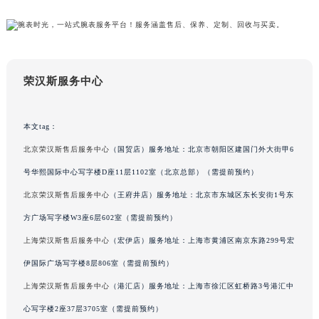
吉林省辽源市龙山区人民大街荣汉斯售后服务中心（需提前预约）
吉林省梅河口市新华街道梅河大街荣汉斯售后服务中心（需提前预约）
吉林省四平市铁东区紫气大路与南九经街交汇处荣汉斯售后服务中心（需提前预约）
吉林省松原市宁江区五环大街荣汉斯售后服务中心（需提前预约）
荣汉斯服务中心
吉林省通化市东昌区环通乡江南大街荣汉斯售后服务中心（需提前预约）
吉林省延边市延吉市解放路荣汉斯售后服务中心（需提前预约）
本文tag：
辽宁省鞍山市铁东区站前街荣汉斯售后服务中心（需提前预约）
北京荣汉斯售后服务中心
（国贸店）服务地址：北京市朝阳区建国门外大街甲6
辽宁省本溪市平山区胜利路荣汉斯售后服务中心（需提前预约）
号华熙国际中心写字楼D座11层1102室（北京总部）（需提前预约）
辽宁省朝阳市双塔区新华路荣汉斯售后服务中心（需提前预约）
辽宁省丹东市振兴区七经街荣汉斯售后服务中心（需提前预约）
北京荣汉斯售后服务中心
（王府井店）服务地址：北京市东城区东长安街1号东
辽宁省抚顺市新抚区东一路荣汉斯售后服务中心（需提前预约）
方广场写字楼W3座6层602室（需提前预约）
辽宁省阜新市海州区解放大街荣汉斯售后服务中心（需提前预约）
上海荣汉斯售后服务中心
（宏伊店）服务地址：上海市黄浦区南京东路299号宏
辽宁省葫芦岛市连山区中央路荣汉斯售后服务中心（需提前预约）
伊国际广场写字楼8层806室（需提前预约）
辽宁省锦州市古塔区中央大街荣汉斯售后服务中心（需提前预约）
上海荣汉斯售后服务中心
（港汇店）服务地址：上海市徐汇区虹桥路3号港汇中
辽宁省辽阳市白塔区新运大街荣汉斯售后服务中心（需提前预约）
心写字楼2座37层3705室（需提前预约）
辽宁省盘锦市兴隆台区石油大街荣汉斯售后服务中心（需提前预约）