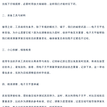
光线下仔细观察，必要时用放大镜辅助，这样我们才能对症下药。
福州市鼓楼区五四路128-1号恒力城写字楼15层03室（需提前预约）
成都市锦江区人民东路6号SAC东原中心写字楼24层2406B室（需提前预约）
二、准备工具与材料
重庆市江北区观音桥步行街2号融恒时代广场写字楼9层902室（需提前预约）
长沙市芙蓉区定王台街道建湘路393号世茂环球金融中心写字楼（芙蓉广场）10层13室（需提前预约）
修理之前，工具箱得先备齐。除了常规的螺丝刀、镊子，我们的秘密武器——电子天平也
郑州市二七区铭功路10号华润大厦写字楼29层2905室（需提前预约）
将登场。为什么需要它呢？因为在调整表扣力度时，保持平衡至关重要，电子天平能帮助
太原市迎泽区解放路15号亨得利名表服务中心（品牌授权店）3层整层（需提前预约）
我们精准测量弹簧压缩前后的重量变化，确保修复后表扣既不过紧也不过松。
沈阳市沈河区中街路137号亨得利名表服务中心（品牌授权店）1层整层（需提前预约）
三、小心拆解，细致检查
沈阳市沈河区中街路83号亨得利名表服务中心（品牌授权店）1层整层（需提前预约）
乌鲁木齐市天山区红山路26号时代广场（CCMALL）C座17层17-B（需提前预约）
使用专业的开表工具轻轻分离表带与表扣，记得标记原位置以免复装时混淆。将表扣放置
温州市鹿城区锦绣路1067号置信广场10层1015室（需提前预约）
在软布上，避免划伤。接着，用电子天平测量弹簧的原始状态重量，记录下来。这一举动
哈尔滨市道里区友谊西路600号富力中心T2座写字楼29层03室（需提前预约）
看似多余，实则为后续调整提供科学依据。
大连市中山区人民路15号国际金融大厦7层G室（需提前预约）
四、精准调整，电子天平显神威
佛山市禅城区季华五路57号万科金融中心C座12层1205室（需提前预约）
东莞市东城街道鸿福东路1号民盈国贸中心T1写字楼9层907室（需提前预约）
若发现弹簧松弛，需轻微压缩并测试其回弹力。这时，再次利用电子天平，对比压缩前后
无锡市梁溪区人民中路139号恒隆广场写字楼1座11层1104室（需提前预约）
重量差异，以此作为调整的参考标准。切记，调整力度需谨慎，过度压缩可能导致弹簧失
南通市崇川区工农路57号圆融广场写字楼16层1603室（需提前预约）