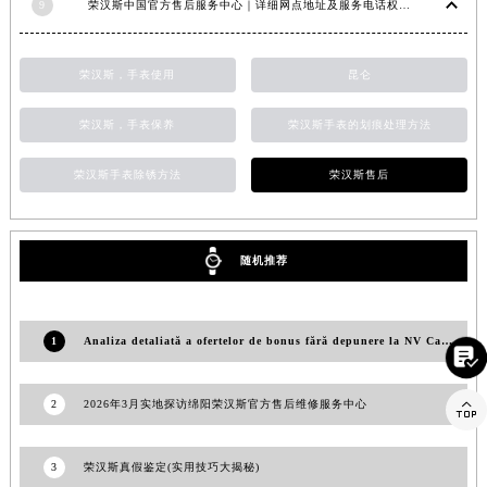
9
荣汉斯中国官方售后服务中心｜详细网点地址及服务电话权威信息公示（2026年6月最新）
山东省威海市环翠区新威海路89号振华商厦一楼名表维修荣汉斯售后服务中心（需提前预约）
山东省潍坊市奎文区东风东街荣汉斯售后服务中心（需提前预约）
荣汉斯，手表使用
昆仑
山东省枣庄市滕州市北辛路与善国路交叉口荣汉斯售后服务中心（需提前预约）
山东省淄博市张店区金晶大道荣汉斯售后服务中心（需提前预约）
荣汉斯，手表保养
荣汉斯手表的划痕处理方法
上海市黄浦区南京东路299号宏伊国际广场写字楼8层806室荣汉斯售后服务中心（需提前预约）
上海市徐汇区虹桥路3号港汇中心2座37层3705室荣汉斯售后服务中心（需提前预约）
荣汉斯手表除锈方法
荣汉斯售后
浙江省杭州市上城区钱江路1366号华润大厦A座5层503-5室荣汉斯售后服务中心（需提前预约）
浙江省湖州市吴兴区劳动路荣汉斯售后服务中心（需提前预约）
随机推荐
浙江省嘉兴市南湖区广益路705号嘉兴世界贸易中心A座13层1304室荣汉斯售后服务中心（需提前预约）
浙江省金华市金东区东市南街777号金华万达广场4号楼22楼2209室荣汉斯售后服务中心（需提前预约）
浙江省丽水市莲都区解放街荣汉斯售后服务中心（需提前预约）
1
Analiza detaliată a ofertelor de bonus fără depunere la NV Casino

浙江省宁波市江北区大闸南路500号来福士广场办公楼20层2009室荣汉斯售后服务中心（需提前预约）
浙江省衢州市柯城区上街荣汉斯售后服务中心（需提前预约）

2
2026年3月实地探访绵阳荣汉斯官方售后维修服务中心
浙江省绍兴市越城区胜利东路379号世茂天际中心写字楼8层805室荣汉斯售后服务中心（需提前预约）
浙江省舟山市定海区解放东路荣汉斯售后服务中心（需提前预约）
3
荣汉斯真假鉴定(实用技巧大揭秘)
澳门特别行政区大堂区议事亭前地（新马路）荣汉斯售后服务中心（需提前预约）