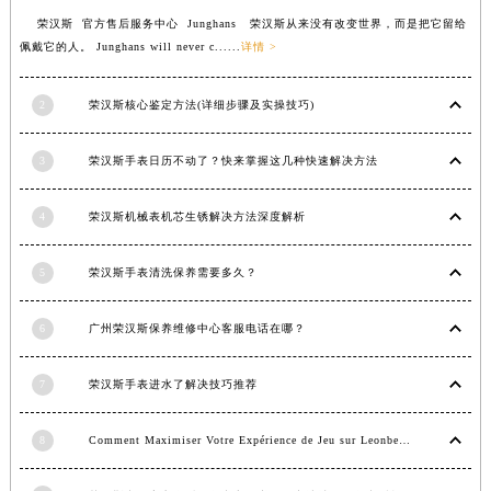
江西省景德镇市珠山区珠山中路荣汉斯售后服务中心（需提前预约）
荣汉斯 官方售后服务中心 Junghans 荣汉斯从来没有改变世界，而是把它留给
佩戴它的人。 Junghans will never c......
详情 >
江西省九江市浔阳区浔阳路荣汉斯售后服务中心（需提前预约）
江西省南昌市红谷滩新区红谷中大道998号绿地双子塔（中央广场）A1座办公楼14层1407室荣汉斯售后服务中心（需提前预约）
2
荣汉斯核心鉴定方法(详细步骤及实操技巧)
江西省萍乡市安源区萍安北大道与康庄路交叉口荣汉斯售后服务中心（需提前预约）
江西省上饶市信州区滨江西路荣汉斯售后服务中心（需提前预约）
3
荣汉斯手表日历不动了？快来掌握这几种快速解决方法
江西省新余市渝水区北湖西路荣汉斯售后服务中心（需提前预约）
江西省宜春市袁州区中山中路荣汉斯售后服务中心（需提前预约）
4
荣汉斯机械表机芯生锈解决方法深度解析
江西省鹰潭市月湖区胜利东路荣汉斯售后服务中心（需提前预约）
山东省德州市德城区东风中路荣汉斯售后服务中心（需提前预约）
5
荣汉斯手表清洗保养需要多久？
山东省东营市东营区济南路荣汉斯售后服务中心（需提前预约）
山东省济南市历下区经十路11111号华润中心写字楼（万象城）15层1508室荣汉斯售后服务中心（需提前预约）
6
广州荣汉斯保养维修中心客服电话在哪？
山东省济宁市任城区太白楼路荣汉斯售后服务中心（需提前预约）
7
荣汉斯手表进水了解决技巧推荐
山东省莱芜市文化南路8号银座商城名表维修一楼名表维修荣汉斯售后服务中心（需提前预约）
山东省临沂市兰山区解放路荣汉斯售后服务中心（需提前预约）
8
Comment Maximiser Votre Expérience de Jeu sur Leonbet Casino
山东省日照市东港区烟台路荣汉斯售后服务中心（需提前预约）
山东省泰安市泰山区财源街道泰山大街荣汉斯售后服务中心（需提前预约）