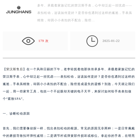
多年、承载着家族记忆的荣汉斯手表，心中却泛起一丝忧虑——
徐州市鼓楼区淮海东路29号苏宁广场IFC国际金融中心写字楼35层3508室（需提前预约）
表扣松动，这该如何是好？是否你也遇到过这样的尴尬，手表虽
扬州市邗江区国展路29号星耀天地写字楼1号楼18层1803室（需提前预约）
精致，却因小小表扣的不配合，险些…
盐城市盐都区世纪大道5号盐城金融城写字楼1号楼16层1604室（需提前预约）
泰州市海陵区永定东路399号置地商务中心东塔写字楼（华润万象城）17层1706室（需提前预约）

宁波市江北区大闸南路500号来福士广场办公楼20层2009室（需提前预约）
179 次
2025-01-22
杭州市上城区钱江路1366号华润大厦写字楼A座5层503-5室（需提前预约）
金华市金东区东市南街777号金华万达广场写字楼4号楼22层2209室（需提前预约）
绍兴市越城区胜利东路379号世茂天际中心写字楼8层805室（需提前预约）
【
荣汉斯售后
】在一个风和日丽的下午，老李轻抚着他那块传承多年、承载着家族记忆的
嘉兴市南湖区广益路705号嘉兴世界贸易中心写字楼A座13层1304室（需提前预约）
荣汉斯手表，心中却泛起一丝忧虑——表扣松动，这该如何是好？是否你也遇到过这样的
南昌市红谷滩新区红谷中大道998号绿地双子塔（中央广场）A1座办公楼14层07室（需提前预约）
尴尬，手表虽精致，却因小小表扣的不配合，险些造成遗失的遗憾？别急，今天就让我们
一起，用一些家常工具，包括一个不起眼却关键的电子天平，来探讨如何给手表表扣做
济南市历下区经十路11111号华润中心写字楼（万象城）15层1508室（需提前预约）
个“紧致SPA”。
广州市天河区天河路230号万菱汇国际中心写字楼A塔7层704室（需提前预约）
广州市越秀区环市东路371-375号世界贸易中心大厦南塔写字楼15层07室（需提前预约）
一、诊断松动原因
深圳市罗湖区深南东路5001号华润大厦写字楼17层1701室（需提前预约）
惠州市惠城区江北文昌一路7号华贸大厦写字楼1座30层05室（需提前预约）
首先，我们需要像侦探一样，找出表扣松动的根源。常见的原因无非两种：一是日常佩戴
厦门市思明区湖滨东路95号华润大厦写字楼B座11层1104室（需提前预约）
中的磨损导致扣环弹性减弱；二是调节杆或弹簧部件损坏或移位。拿起你的手表，在明亮