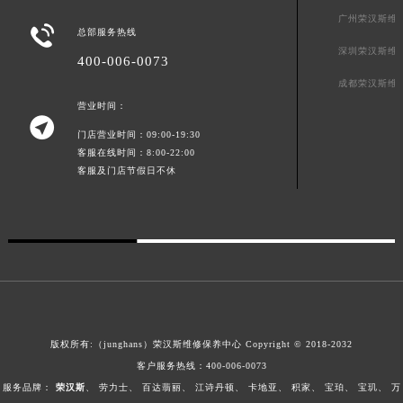
广东省梅州市梅江区金燕大道荣汉斯售后服务中心（需提前预约）
广州荣汉斯维

总部服务热线
广东省清远市清城区湖西路荣汉斯售后服务中心（需提前预约）
深圳荣汉斯维
400-006-0073
广东省汕头市龙湖区长平路荣汉斯售后服务中心（需提前预约）
成都荣汉斯维
广东省汕尾市城区香洲街道园林社区翠园街荣汉斯售后服务中心（需提前预约）
营业时间：
广东省韶关市武江区芙蓉新区与老城中心交汇处荣汉斯售后服务中心（需提前预约）

门店营业时间：09:00-19:30
广东省深圳市罗湖区深南东路5001号华润大厦17层1701室荣汉斯售后服务中心（需提前预约）
客服在线时间：8:00-22:00
广东省阳江市江城区东风一路荣汉斯售后服务中心（需提前预约）
客服及门店节假日不休
广东省云浮市云城区金山路荣汉斯售后服务中心（需提前预约）
广东省湛江市赤坎区观海北路荣汉斯售后服务中心（需提前预约）
广东省肇庆市端州区信安大道与砚都大道交汇处荣汉斯售后服务中心（需提前预约）
广西壮族自治区百色市右江区中山二路荣汉斯售后服务中心（需提前预约）
广西壮族自治区北海市海城区北京路荣汉斯售后服务中心（需提前预约）
广西壮族自治区崇左市江州区石景林街道友谊大道与丽川路交汇处荣汉斯售后服务中心（需提前预约）
广西壮族自治区防城港市港口区金花茶大道荣汉斯售后服务中心（需提前预约）
版权所有:（junghans）荣汉斯维修保养中心 Copyright © 2018-2032
客户服务热线：
400-006-0073
广西壮族自治区贵港市港北区港城街道布山大道与仙衣路交叉口荣汉斯售后服务中心（需提前预约）
服务品牌：
荣汉斯
、
劳力士
、
百达翡丽
、
江诗丹顿
、
卡地亚
、
积家
、
宝珀
、
宝玑
、
万
广西壮族自治区桂林市秀峰区红岭路荣汉斯售后服务中心（需提前预约）