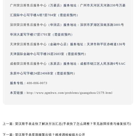
广州荣汉斯售后服务中心
（万菱店）服务地址：广州市天河区天河路230号万菱
辽宁省铁岭市银州区南马路荣汉斯售后服务中心（需提前预约）
辽宁省营口市站前区市府路与渤海大街交叉口荣汉斯售后服务中心（需提前预约）
汇国际中心写字楼A塔7层704室（需提前预约）
辽宁省沈阳市沈河区中街路137号亨得利名表维修授权店1楼荣汉斯售后服务中心（需提前预约）
深圳荣汉斯售后服务中心
（华润店）服务地址：深圳市罗湖区深南东路5001号
辽宁省沈阳市沈河区中街路83号亨得利名表维修授权店1楼荣汉斯售后服务中心（需提前预约）
华润大厦写字楼17层1701室（需提前预约）
北京市朝阳区建国门外大街甲6号华熙国际中心D座11层1102室荣汉斯售后服务中心（北京总部）（需提前预约）
天津荣汉斯售后服务中心
（金融中心店）服务地址：天津市和平区赤峰道136号
北京市东城区东长安街1号王府井东方广场W3座6层602室荣汉斯售后服务中心（需提前预约）
天津国际金融中心写字楼26层2603室（需提前预约）
河北省保定市竞秀区朝阳北大街北国先天下荣汉斯售后服务中心（需提前预约）
成都荣汉斯售后服务中心
（东原店）服务地址：成都市锦江区人民东路6号SAC
内蒙古自治区阿拉善盟市左旗土尔扈特大街荣汉斯售后服务中心（需提前预约）
东原中心写字楼24层2406B室（需提前预约）
内蒙古自治区巴彦淖尔市临河区新华街荣汉斯售后服务中心（需提前预约）
内蒙古自治区包头市青山区幸福路甲3号王府井百货名表维修荣汉斯售后服务中心（需提前预约）
服务专线：
400-006-0073
内蒙古自治区赤峰市红山区哈达街荣汉斯售后服务中心（需提前预约）
本页链接：
http://www.zgmbwx.com/problems/guangzhou/2179.html
内蒙古自治区鄂尔多斯市东胜区伊金霍洛街荣汉斯售后服务中心（需提前预约）
内蒙古自治区呼伦贝尔市海拉尔区中央街荣汉斯售后服务中心（需提前预约）
内蒙古自治区通辽市科尔沁区明仁大街荣汉斯售后服务中心（需提前预约）
上一篇:
荣汉斯手表走快了解决方法汇总(手表快了怎么调整？常见故障排查与修复技巧)
内蒙古自治区乌海市海勃湾区人民南路荣汉斯售后服务中心（需提前预约）
内蒙古自治区乌兰察布市集宁区恩和大街荣汉斯售后服务中心（需提前预约）
下一篇:
荣汉斯手表星期频繁出错？精准调校秘籍大公开