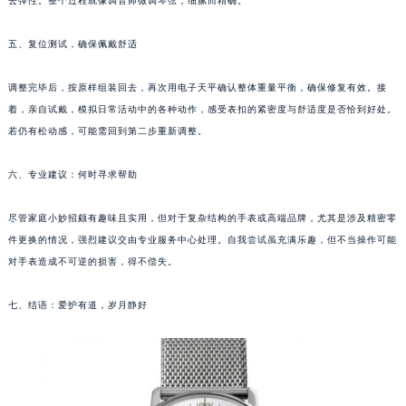
去弹性。整个过程就像调音师微调琴弦，细腻而精确。
苏州市苏州工业园区星港街199号苏州中心办公楼C座22层08室（需提前预约）
武汉市江汉区解放大道686号世界贸易大厦38层09室（需提前预约）
五、复位测试，确保佩戴舒适
南宁市青秀区金湖路59号地王大厦12楼1224室（需提前预约）
调整完毕后，按原样组装回去，再次用电子天平确认整体重量平衡，确保修复有效。接
合肥市蜀山区潜山路111号万象城华润大厦B座12楼03室（需提前预约）
着，亲自试戴，模拟日常活动中的各种动作，感受表扣的紧密度与舒适度是否恰到好处。
泉州市丰泽区宝洲路729号浦西万达中心写字楼A座7楼709室（需提前预约）
若仍有松动感，可能需回到第二步重新调整。
青岛市南区山东路6号华润大厦B座22层04室（需提前预约）
烟台市芝罘区胜利路139号万达金融中心A座907室（需提前预约）
六、专业建议：何时寻求帮助
长春市朝阳区西安大路727号中银大厦A座(旺进大厦)18层09室（需提前预约）
尽管家庭小妙招颇有趣味且实用，但对于复杂结构的手表或高端品牌，尤其是涉及精密零
贵阳市南明区都司高架桥路33号亨特国际金融中心14楼14D（需提前预约）
件更换的情况，强烈建议交由专业服务中心处理。自我尝试虽充满乐趣，但不当操作可能
昆明市盘龙区北京路928号同德昆明广场写字楼10层06室（需提前预约）
对手表造成不可逆的损害，得不偿失。
石家庄市长安区中山东路39号勒泰中心写字楼B座13层07室（需提前预约）
西安市碑林区南关正街88号华侨城长安国际中心E座6楼10室（需提前预约）
七、结语：爱护有道，岁月静好
海口市龙华区金贸东路5号海口华润大厦B座17层1707室（需提前预约）
唐山市路南区新华东道100号万达广场写字楼A座10层1002室（需提前预约）
台州市椒江区东海大道1800号腾达中心东1幢20楼2002室（需提前预约）
内蒙古自治区呼和浩特市玉泉区大学西街70号华润万象城写字楼（鄂尔多斯大厦）23层2326室（需提前预约）