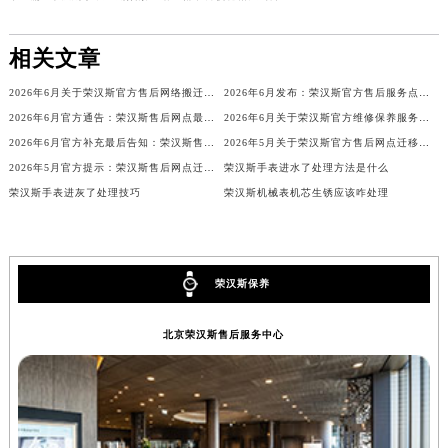
内蒙古自治区锡林郭勒盟市锡林浩特市光明街与额尔敦路交叉口荣汉斯售后服务中心（需提前预约）
内蒙古自治区兴安盟市乌兰浩特市兴安大街荣汉斯售后服务中心（需提前预约）
相关文章
山西省大同市平城区迎宾街荣汉斯售后服务中心（需提前预约）
2026年6月关于荣汉斯官方售后网络搬迁及新增的补充说明文件
2026年6月发布：荣汉斯官方售后服务点迁移及新开汇总
山西省晋城市城区黄华街荣汉斯售后服务中心（需提前预约）
2026年6月官方通告：荣汉斯售后网点最新调整（含迁址与新增）
2026年6月关于荣汉斯官方维修保养服务中心搬迁及新增的正式文件全文内容
山西省晋中市榆次区顺城街荣汉斯售后服务中心（需提前预约）
2026年6月官方补充最后告知：荣汉斯售后网点迁址与增设
2026年5月关于荣汉斯官方售后网点迁移及新开网点的通知
山西省临汾市尧都区解放路荣汉斯售后服务中心（需提前预约）
2026年5月官方提示：荣汉斯售后网点迁址与增设
荣汉斯手表进水了处理方法是什么
山西省吕梁市离石区永宁中路与建设街交叉口荣汉斯售后服务中心（需提前预约）
荣汉斯手表进灰了处理技巧
荣汉斯机械表机芯生锈应该咋处理
山西省朔州市朔城区怡西路与鄯阳西街交汇处荣汉斯售后服务中心（需提前预约）
山西省忻州市忻府区和平东街与七一南路交叉口荣汉斯售后服务中心（需提前预约）
山西省阳泉市郊区平阳东街与新城大道交叉口荣汉斯售后服务中心（需提前预约）
荣汉斯保养
山西省运城市盐湖区河东街荣汉斯售后服务中心（需提前预约）
山西省长治市潞州区英雄中路荣汉斯售后服务中心（需提前预约）
北京荣汉斯售后服务中心
山西省太原市迎泽区迎泽街道解放路15号亨得利名表维修授权店3楼荣汉斯售后服务中心（需提前预约）
天津市和平区赤峰道136号天津国际金融中心26层2603室荣汉斯售后服务中心（需提前预约）
安徽省安庆市迎江区人民路荣汉斯售后服务中心（需提前预约）
安徽省蚌埠市蚌山区淮河路荣汉斯售后服务中心（需提前预约）