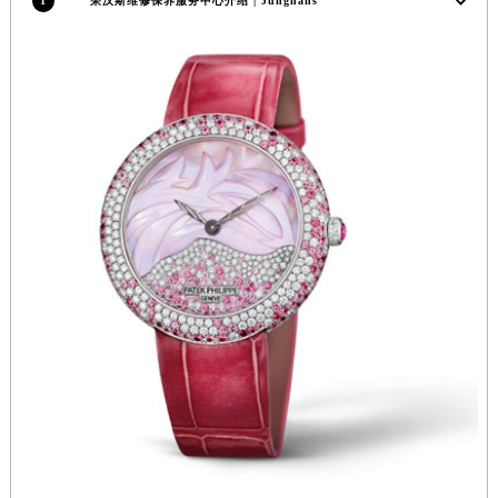
1
荣汉斯维修保养服务中心介绍 | Junghans
福建省莆田市城厢区霞林街道荔华东大道荣汉斯售后服务中心（需提前预约）
福建省三明市三元区东乾二路荣汉斯售后服务中心（需提前预约）
福建省漳州市龙文区步港路荣汉斯售后服务中心（需提前预约）
江苏省常州市新北区龙锦路1590号现代传媒中心5号楼10层1008室荣汉斯售后服务中心（需提前预约）
江苏省淮安市清江浦区淮海北路荣汉斯售后服务中心（需提前预约）
江苏省连云港市海州区通灌北路荣汉斯售后服务中心（需提前预约）
江苏省南京市秦淮区中山南路1号南京中心22层22-C1-C3室荣汉斯售后服务中心（需提前预约）
江苏省宿迁市宿城区西湖路荣汉斯售后服务中心（需提前预约）
江苏省泰州市海陵区永定东路399号置地商务中心东塔（华润万象城）17层1706室荣汉斯售后服务中心（需提前预约）
江苏省徐州市鼓楼区淮海东路29号苏宁广场IFC国际金融中心35层3508室荣汉斯售后服务中心（需提前预约）
江苏省盐城市盐都区世纪大道5号盐城金融城写字楼1号楼16层1604室荣汉斯售后服务中心（需提前预约）
江苏省扬州市邗江区国展路29号星耀天地写字楼1号楼18层1803室荣汉斯售后服务中心（需提前预约）
江苏省镇江市京口区中山东路荣汉斯售后服务中心（需提前预约）
江西省抚州市临川区赣东大道荣汉斯售后服务中心（需提前预约）
江西省赣州市章贡区文清路荣汉斯售后服务中心（需提前预约）
江西省吉安市吉州区井冈山大道荣汉斯售后服务中心（需提前预约）