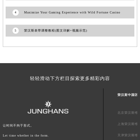
澳门特别行政区风顺堂区南湾大马路荣汉斯售后服务中心（需提前预约）
4
Maximize Your Gaming Experience with Wild Fortune Casino
澳门特别行政区花地玛堂区关闸广场荣汉斯售后服务中心（需提前预约）
澳门特别行政区花王堂区大三巴商圈荣汉斯售后服务中心（需提前预约）
5
荣汉斯表带调整教程(图文详解+视频示范)
澳门特别行政区嘉模堂区官也街荣汉斯售后服务中心（需提前预约）
澳门省路氹城市金光大道荣汉斯售后服务中心（需提前预约）
澳门特别行政区望德堂区塔石广场荣汉斯售后服务中心（需提前预约）
福建省福州市鼓楼区五四路128-1号恒力城写字楼15层03室荣汉斯售后服务中心（需提前预约）
福建省厦门市思明区湖滨东路95号万象城华润大厦B座11层1104室荣汉斯售后服务中心（需提前预约）
广东省潮州市潮安区新风路与潮汕路交汇处荣汉斯售后服务中心（需提前预约）
轻轻滑动下方栏目探索更多精彩内容
广东省广州市天河区天河路230号万菱汇国际中心A塔7层704室荣汉斯售后服务中心（需提前预约）
广东省广州市越秀区环市东路371-375号世界贸易中心大厦南塔15层1507室荣汉斯售后服务中心（需提前预约）
荣汉斯中国区
广东省河源市源城区越王大道荣汉斯售后服务中心（需提前预约）
广东省惠州市惠城区江北文昌一路7号华贸大厦1座30层3005室荣汉斯售后服务中心（需提前预约）
北京荣汉斯维
广东省江门市蓬江区广场西路荣汉斯售后服务中心（需提前预约）
上海荣汉斯维
让时间不拘于形式。
广东省揭阳市榕城进贤门步行街荣汉斯售后服务中心（需提前预约）
天津荣汉斯维
Let time whether in the form.
广东省茂名市电白区水东街道迎宾大道荣汉斯售后服务中心（需提前预约）