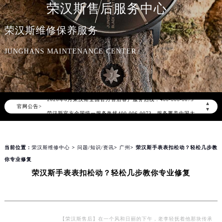
荣汉斯售后服务中心
荣汉斯维修保养服务
JUNGHANS MAINTENANCE CENTER
2026年8月荣汉斯中国区售后服务网络优化升级公告
2026年8月荣汉斯全国官方售后客户服务热线：400-006-0073
▲
官网公告>
荣汉斯官方全国统一服务热线400-006-0073，服务覆盖中国大陆、香港、澳门、台湾全部区域（非大陆需加拨“+86”）
▼
2026年8月荣汉斯售后服务中心最新网点地址：
北京市朝阳区建国门外大街甲6号华熙国际中心写字楼D座11层1102室（北京总部）（需提前预约）
当前位置：
荣汉斯维修中心
>
问题/知识/资讯
>
广州
> 荣汉斯手表表扣松动？轻松几步教
北京市东城区东长安街1号东方广场写字楼W3座6层602室（需提前预约）
你专业修复
天津市和平区赤峰道136号天津国际金融中心写字楼26层2603室（需提前预约）
荣汉斯手表表扣松动？轻松几步教你专业修复
上海市徐汇区虹桥路3号港汇中心写字楼2座37层3705室（需提前预约）
上海市黄浦区南京东路299号宏伊国际广场写字楼8层806室（需提前预约）
南京市秦淮区中山南路1号（新街口）南京中心写字楼22层C1-1室（需提前预约）
常州市新北区龙锦路1590号现代传媒中心写字楼5号楼10层1008室（需提前预约）
【荣汉斯售后】在一个风和日丽的下午，老李轻抚着他那块传承