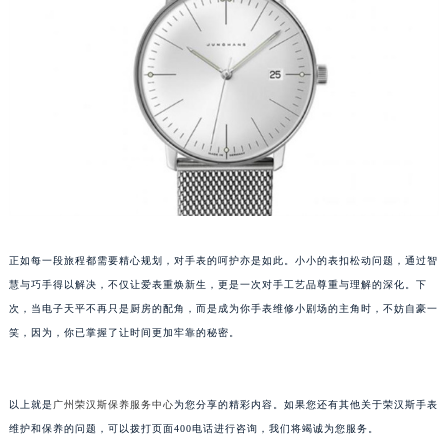
甘肃省兰州市七里河区西津西路16号兰州中心写字楼21层2102室（需提前预约）
重庆市解放碑渝中区民权路28号英利国际金融中心写字楼20层01室（需提前预约）
黑龙江省大庆市萨尔图区会战大街荣汉斯售后服务中心（需提前预约）
黑龙江省鹤岗市向阳区红军路荣汉斯售后服务中心（需提前预约）
黑龙江省黑河市爱辉区中央街荣汉斯售后服务中心（需提前预约）
黑龙江省鸡西市鸡冠区红军路荣汉斯售后服务中心（需提前预约）
黑龙江省佳木斯市向阳区长安路荣汉斯售后服务中心（需提前预约）
黑龙江省牡丹江市东安区太平路荣汉斯售后服务中心（需提前预约）
黑龙江省七台河市桃山区大同街荣汉斯售后服务中心（需提前预约）
正如每一段旅程都需要精心规划，对手表的呵护亦是如此。小小的表扣松动问题，通过智
黑龙江省齐齐哈尔市龙沙区龙华路荣汉斯售后服务中心（需提前预约）
慧与巧手得以解决，不仅让爱表重焕新生，更是一次对手工艺品尊重与理解的深化。下
黑龙江省双鸭山市尖山区新兴大街荣汉斯售后服务中心（需提前预约）
次，当电子天平不再只是厨房的配角，而是成为你手表维修小剧场的主角时，不妨自豪一
黑龙江省绥化市北林区新华街与康庄路交叉口荣汉斯售后服务中心（需提前预约）
笑，因为，你已掌握了让时间更加牢靠的秘密。
黑龙江省伊春市伊美区通河路荣汉斯售后服务中心（需提前预约）
吉林省白城市洮北区明仁南街荣汉斯售后服务中心（需提前预约）
以上就是
广州荣汉斯保养服务中心
为您分享的精彩内容。如果您还有其他关于荣汉斯手表
吉林省白山市浑江区浑江大街荣汉斯售后服务中心（需提前预约）
维护和保养的问题，可以拨打页面400电话进行咨询，我们将竭诚为您服务。
吉林省吉林市船营区河南街荣汉斯售后服务中心（需提前预约）