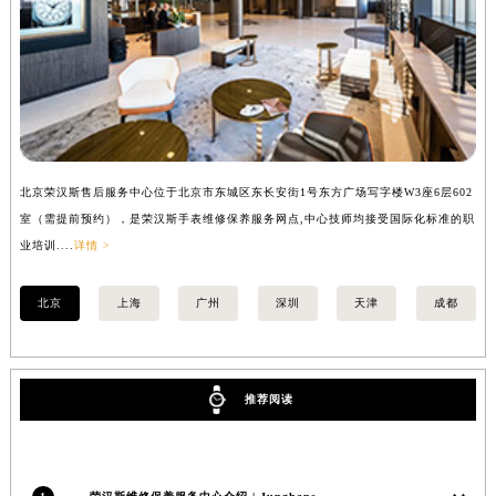
安徽省亳州市谯城区魏武大道荣汉斯售后服务中心（需提前预约）
安徽省池州市贵池区长江路荣汉斯售后服务中心（需提前预约）
安徽省滁州市琅琊区南谯北路荣汉斯售后服务中心（需提前预约）
安徽省阜阳市颍州区颍州北路荣汉斯售后服务中心（需提前预约）
安徽省淮北市相山区淮海路荣汉斯售后服务中心（需提前预约）
安徽省淮南市田家庵区国庆中路荣汉斯售后服务中心（需提前预约）
北京荣汉斯售后服务中心位于北京市东城区东长安街1号东方广场写字楼W3座6层602
上
安徽省黄山市屯溪区黄山西路荣汉斯售后服务中心（需提前预约）
室（需提前预约），是荣汉斯手表维修保养服务网点,中心技师均接受国际化标准的职
（
安徽省六安市金安区解放中路荣汉斯售后服务中心（需提前预约）
业培训....
详情 >
培训
安徽省马鞍山市雨山区湖南西路荣汉斯售后服务中心（需提前预约）
安徽省宿州市埇桥区人民中路荣汉斯售后服务中心（需提前预约）
北京
上海
广州
深圳
天津
成都
安徽省铜陵市铜官区石城大道荣汉斯售后服务中心（需提前预约）
安徽省芜湖市镜湖区中山路步行街荣汉斯售后服务中心（需提前预约）
安徽省宣城市宣州区叠嶂西路荣汉斯售后服务中心（需提前预约）
推荐阅读
福建省龙岩市新罗区九一南路荣汉斯售后服务中心（需提前预约）
福建省南平市建阳区人民西路荣汉斯售后服务中心（需提前预约）
福建省宁德市蕉城区天湖东路荣汉斯售后服务中心（需提前预约）