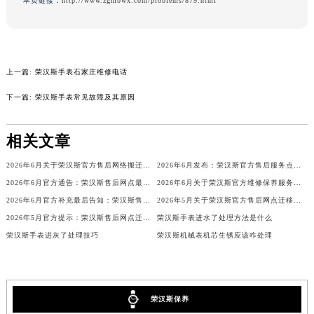
本页链接：
http://www.zgmbwx.com/problems/879.html
辽宁省沈阳市沈河区中街路137号亨得利名表维修授权店1楼荣汉斯售后服务中心（需提前预约）
辽宁省沈阳市沈河区中街路83号亨得利名表维修授权店1楼荣汉斯售后服务中心（需提前预约）
北京市朝阳区建国门外大街甲6号华熙国际中心D座11层1102室荣汉斯售后服务中心（北京总部）（需提前预约）
北京市东城区东长安街1号王府井东方广场W3座6层602室荣汉斯售后服务中心（需提前预约）
上一篇:
荣汉斯手表石家庄维修电话
河北省保定市竞秀区朝阳北大街北国先天下荣汉斯售后服务中心（需提前预约）
下一篇:
荣汉斯手表常见故障及其原因
内蒙古自治区阿拉善盟市左旗土尔扈特大街荣汉斯售后服务中心（需提前预约）
内蒙古自治区巴彦淖尔市临河区新华街荣汉斯售后服务中心（需提前预约）
相关文章
内蒙古自治区包头市青山区幸福路甲3号王府井百货名表维修荣汉斯售后服务中心（需提前预约）
2026年6月关于荣汉斯官方售后网络搬迁及新增的补充说明文件
2026年6月发布：荣汉斯官方售后服务点迁移及新开汇总
内蒙古自治区赤峰市红山区哈达街荣汉斯售后服务中心（需提前预约）
2026年6月官方通告：荣汉斯售后网点最新调整（含迁址与新增）
2026年6月关于荣汉斯官方维修保养服务中心搬迁及新增的正式文件全文内容
内蒙古自治区鄂尔多斯市东胜区伊金霍洛街荣汉斯售后服务中心（需提前预约）
2026年6月官方补充最后告知：荣汉斯售后网点迁址与增设
2026年5月关于荣汉斯官方售后网点迁移及新开网点的通知
内蒙古自治区呼伦贝尔市海拉尔区中央街荣汉斯售后服务中心（需提前预约）
2026年5月官方提示：荣汉斯售后网点迁址与增设
荣汉斯手表进水了处理方法是什么
内蒙古自治区通辽市科尔沁区明仁大街荣汉斯售后服务中心（需提前预约）
荣汉斯手表进灰了处理技巧
荣汉斯机械表机芯生锈应该咋处理
内蒙古自治区乌海市海勃湾区人民南路荣汉斯售后服务中心（需提前预约）
内蒙古自治区乌兰察布市集宁区恩和大街荣汉斯售后服务中心（需提前预约）
内蒙古自治区锡林郭勒盟市锡林浩特市光明街与额尔敦路交叉口荣汉斯售后服务中心（需提前预约）
荣汉斯保养
内蒙古自治区兴安盟市乌兰浩特市兴安大街荣汉斯售后服务中心（需提前预约）