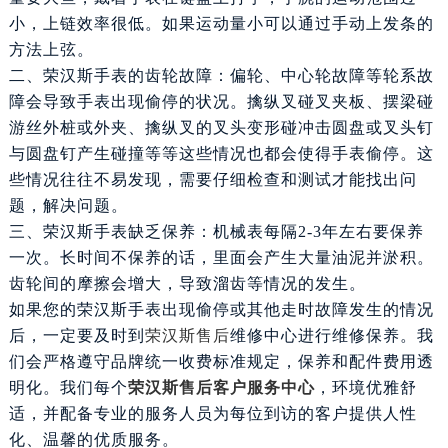
南宁市青秀区金湖路59号地王大厦12楼1224室（需提前预约）
小，上链效率很低。如果运动量小可以通过手动上发条的
合肥市蜀山区潜山路111号万象城华润大厦B座12楼03室（需提前预约）
方法上弦。
二、荣汉斯手表的齿轮故障：偏轮、中心轮故障等轮系故
泉州市丰泽区宝洲路729号浦西万达中心写字楼A座7楼709室（需提前预约）
障会导致手表出现偷停的状况。擒纵叉碰叉夹板、摆梁碰
青岛市南区山东路6号华润大厦B座22层04室（需提前预约）
游丝外桩或外夹、擒纵叉的叉头变形碰冲击圆盘或叉头钉
烟台市芝罘区胜利路139号万达金融中心A座907室（需提前预约）
与圆盘钉产生碰撞等等这些情况也都会使得手表偷停。这
长春市朝阳区西安大路727号中银大厦A座(旺进大厦)18层09室（需提前预约）
些情况往往不易发现，需要仔细检查和测试才能找出问
贵阳市南明区都司高架桥路33号亨特国际金融中心14楼14D（需提前预约）
题，解决问题。
昆明市盘龙区北京路928号同德昆明广场写字楼10层06室（需提前预约）
三、荣汉斯手表缺乏保养：机械表每隔2-3年左右要保养
石家庄市长安区中山东路39号勒泰中心写字楼B座13层07室（需提前预约）
一次。长时间不保养的话，里面会产生大量油泥并淤积。
西安市碑林区南关正街88号华侨城长安国际中心E座6楼10室（需提前预约）
齿轮间的摩擦会增大，导致溜齿等情况的发生。
海口市龙华区金贸东路5号海口华润大厦B座17层1707室（需提前预约）
如果您的荣汉斯手表出现偷停或其他走时故障发生的情况
唐山市路南区新华东道100号万达广场写字楼A座10层1002室（需提前预约）
后，一定要及时到
荣汉斯售后
维修中心进行维修保养。我
台州市椒江区东海大道1800号腾达中心东1幢20楼2002室（需提前预约）
们会严格遵守品牌统一收费标准规定，保养和配件费用透
内蒙古自治区呼和浩特市玉泉区大学西街70号华润万象城写字楼（鄂尔多斯大厦）23层2326室（需提前预约）
明化。我们每个
荣汉斯售后客户服务中心
，环境优雅舒
甘肃省兰州市七里河区西津西路16号兰州中心写字楼21层2102室（需提前预约）
适，并配备专业的服务人员为每位到访的客户提供人性
化、温馨的优质服务。
重庆市解放碑渝中区民权路28号英利国际金融中心写字楼20层01室（需提前预约）