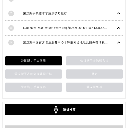
江西省南昌市红谷滩新区红谷中大道998号绿地双子塔（中央广场）A1座办公楼14层1407室荣汉斯售后服务中心（需提前预约）
7
荣汉斯手表进水了解决技巧推荐
江西省萍乡市安源区萍安北大道与康庄路交叉口荣汉斯售后服务中心（需提前预约）
江西省上饶市信州区滨江西路荣汉斯售后服务中心（需提前预约）
8
Comment Maximiser Votre Expérience de Jeu sur Leonbet Casino
江西省新余市渝水区北湖西路荣汉斯售后服务中心（需提前预约）
江西省宜春市袁州区中山中路荣汉斯售后服务中心（需提前预约）
9
荣汉斯中国官方售后服务中心｜详细网点地址及服务电话权威信息公示（2026年6月最新）
江西省鹰潭市月湖区胜利东路荣汉斯售后服务中心（需提前预约）
山东省德州市德城区东风中路荣汉斯售后服务中心（需提前预约）
荣汉斯，手表使用
荣汉斯手表除锈方法
山东省东营市东营区济南路荣汉斯售后服务中心（需提前预约）
山东省济南市历下区经十路11111号华润中心写字楼（万象城）15层1508室荣汉斯售后服务中心（需提前预约）
荣汉斯手表的划痕处理方法
昆仑
山东省济宁市任城区太白楼路荣汉斯售后服务中心（需提前预约）
山东省莱芜市文化南路8号银座商城名表维修一楼名表维修荣汉斯售后服务中心（需提前预约）
荣汉斯，手表保养
荣汉斯售后
山东省临沂市兰山区解放路荣汉斯售后服务中心（需提前预约）
山东省日照市东港区烟台路荣汉斯售后服务中心（需提前预约）
山东省泰安市泰山区财源街道泰山大街荣汉斯售后服务中心（需提前预约）
随机推荐
山东省威海市环翠区新威海路89号振华商厦一楼名表维修荣汉斯售后服务中心（需提前预约）
山东省潍坊市奎文区东风东街荣汉斯售后服务中心（需提前预约）