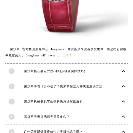
福建省漳州市龙文区步港路荣汉斯售后服务中心（需提前预约）
江苏省常州市新北区龙锦路1590号现代传媒中心5号楼10层1008室荣汉斯售后服务中心（需提前预约）
江苏省淮安市清江浦区淮海北路荣汉斯售后服务中心（需提前预约）
江苏省连云港市海州区通灌北路荣汉斯售后服务中心（需提前预约）
江苏省南京市秦淮区中山南路1号南京中心22层22-C1-C3室荣汉斯售后服务中心（需提前预约）
江苏省宿迁市宿城区西湖路荣汉斯售后服务中心（需提前预约）
荣汉斯 官方售后服务中心 Junghans 荣汉斯从来没有改变世界，而是把它留给
佩戴它的人。 Junghans will never c......
详情 >
江苏省泰州市海陵区永定东路399号置地商务中心东塔（华润万象城）17层1706室荣汉斯售后服务中心（需提前预约）
江苏省徐州市鼓楼区淮海东路29号苏宁广场IFC国际金融中心35层3508室荣汉斯售后服务中心（需提前预约）
2
荣汉斯核心鉴定方法(详细步骤及实操技巧)
江苏省盐城市盐都区世纪大道5号盐城金融城写字楼1号楼16层1604室荣汉斯售后服务中心（需提前预约）
江苏省扬州市邗江区国展路29号星耀天地写字楼1号楼18层1803室荣汉斯售后服务中心（需提前预约）
3
荣汉斯手表日历不动了？快来掌握这几种快速解决方法
江苏省镇江市京口区中山东路荣汉斯售后服务中心（需提前预约）
江西省抚州市临川区赣东大道荣汉斯售后服务中心（需提前预约）
4
荣汉斯机械表机芯生锈解决方法深度解析
江西省赣州市章贡区文清路荣汉斯售后服务中心（需提前预约）
江西省吉安市吉州区井冈山大道荣汉斯售后服务中心（需提前预约）
5
荣汉斯手表清洗保养需要多久？
江西省景德镇市珠山区珠山中路荣汉斯售后服务中心（需提前预约）
江西省九江市浔阳区浔阳路荣汉斯售后服务中心（需提前预约）
6
广州荣汉斯保养维修中心客服电话在哪？