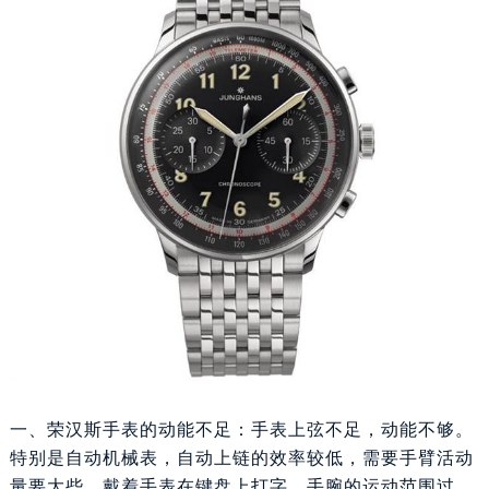
重庆市江北区观音桥步行街2号融恒时代广场写字楼9层902室（需提前预约）
长沙市芙蓉区定王台街道建湘路393号世茂环球金融中心写字楼（芙蓉广场）10层13室（需提前预约）
郑州市二七区铭功路10号华润大厦写字楼29层2905室（需提前预约）
太原市迎泽区解放路15号亨得利名表服务中心（品牌授权店）3层整层（需提前预约）
沈阳市沈河区中街路137号亨得利名表服务中心（品牌授权店）1层整层（需提前预约）
沈阳市沈河区中街路83号亨得利名表服务中心（品牌授权店）1层整层（需提前预约）
乌鲁木齐市天山区红山路26号时代广场（CCMALL）C座17层17-B（需提前预约）
温州市鹿城区锦绣路1067号置信广场10层1015室（需提前预约）
哈尔滨市道里区友谊西路600号富力中心T2座写字楼29层03室（需提前预约）
大连市中山区人民路15号国际金融大厦7层G室（需提前预约）
佛山市禅城区季华五路57号万科金融中心C座12层1205室（需提前预约）
东莞市东城街道鸿福东路1号民盈国贸中心T1写字楼9层907室（需提前预约）
无锡市梁溪区人民中路139号恒隆广场写字楼1座11层1104室（需提前预约）
南通市崇川区工农路57号圆融广场写字楼16层1603室（需提前预约）
一、荣汉斯手表的动能不足：手表上弦不足，动能不够。
苏州市苏州工业园区星港街199号苏州中心办公楼C座22层08室（需提前预约）
特别是自动机械表，自动上链的效率较低，需要手臂活动
武汉市江汉区解放大道686号世界贸易大厦38层09室（需提前预约）
量要大些，戴着手表在键盘上打字，手腕的运动范围过