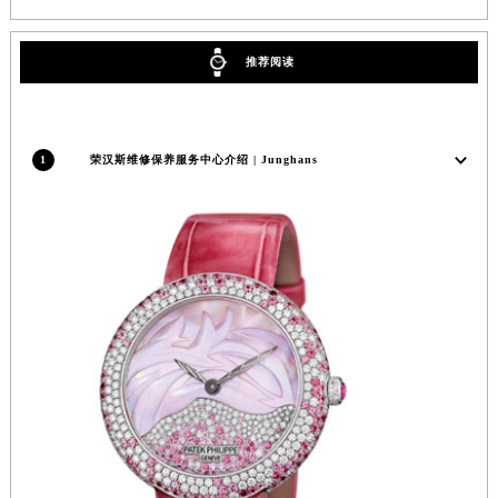
安徽省滁州市琅琊区南谯北路荣汉斯售后服务中心（需提前预约）
安徽省阜阳市颍州区颍州北路荣汉斯售后服务中心（需提前预约）
推荐阅读
安徽省淮北市相山区淮海路荣汉斯售后服务中心（需提前预约）
安徽省淮南市田家庵区国庆中路荣汉斯售后服务中心（需提前预约）
安徽省黄山市屯溪区黄山西路荣汉斯售后服务中心（需提前预约）
1
荣汉斯维修保养服务中心介绍 | Junghans
安徽省六安市金安区解放中路荣汉斯售后服务中心（需提前预约）
安徽省马鞍山市雨山区湖南西路荣汉斯售后服务中心（需提前预约）
安徽省宿州市埇桥区人民中路荣汉斯售后服务中心（需提前预约）
安徽省铜陵市铜官区石城大道荣汉斯售后服务中心（需提前预约）
安徽省芜湖市镜湖区中山路步行街荣汉斯售后服务中心（需提前预约）
安徽省宣城市宣州区叠嶂西路荣汉斯售后服务中心（需提前预约）
福建省龙岩市新罗区九一南路荣汉斯售后服务中心（需提前预约）
福建省南平市建阳区人民西路荣汉斯售后服务中心（需提前预约）
福建省宁德市蕉城区天湖东路荣汉斯售后服务中心（需提前预约）
福建省莆田市城厢区霞林街道荔华东大道荣汉斯售后服务中心（需提前预约）
福建省三明市三元区东乾二路荣汉斯售后服务中心（需提前预约）