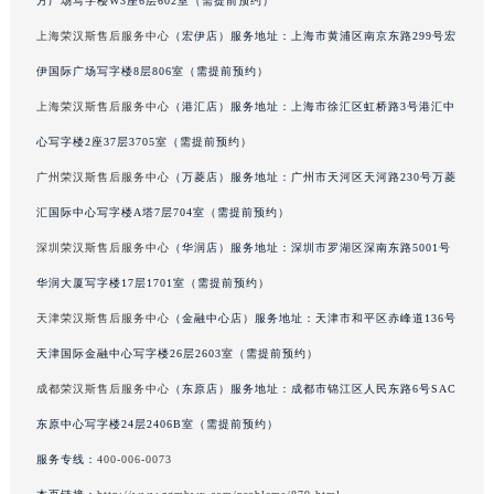
方广场写字楼W3座6层602室（需提前预约）
吉林省四平市铁东区紫气大路与南九经街交汇处荣汉斯售后服务中心（需提前预约）
上海荣汉斯售后服务中心
（宏伊店）服务地址：上海市黄浦区南京东路299号宏
吉林省松原市宁江区五环大街荣汉斯售后服务中心（需提前预约）
伊国际广场写字楼8层806室（需提前预约）
吉林省通化市东昌区环通乡江南大街荣汉斯售后服务中心（需提前预约）
上海荣汉斯售后服务中心
（港汇店）服务地址：上海市徐汇区虹桥路3号港汇中
吉林省延边市延吉市解放路荣汉斯售后服务中心（需提前预约）
心写字楼2座37层3705室（需提前预约）
辽宁省鞍山市铁东区站前街荣汉斯售后服务中心（需提前预约）
辽宁省本溪市平山区胜利路荣汉斯售后服务中心（需提前预约）
广州荣汉斯售后服务中心
（万菱店）服务地址：广州市天河区天河路230号万菱
辽宁省朝阳市双塔区新华路荣汉斯售后服务中心（需提前预约）
汇国际中心写字楼A塔7层704室（需提前预约）
辽宁省丹东市振兴区七经街荣汉斯售后服务中心（需提前预约）
深圳荣汉斯售后服务中心
（华润店）服务地址：深圳市罗湖区深南东路5001号
辽宁省抚顺市新抚区东一路荣汉斯售后服务中心（需提前预约）
华润大厦写字楼17层1701室（需提前预约）
辽宁省阜新市海州区解放大街荣汉斯售后服务中心（需提前预约）
天津荣汉斯售后服务中心
（金融中心店）服务地址：天津市和平区赤峰道136号
辽宁省葫芦岛市连山区中央路荣汉斯售后服务中心（需提前预约）
天津国际金融中心写字楼26层2603室（需提前预约）
辽宁省锦州市古塔区中央大街荣汉斯售后服务中心（需提前预约）
成都荣汉斯售后服务中心
（东原店）服务地址：成都市锦江区人民东路6号SAC
辽宁省辽阳市白塔区新运大街荣汉斯售后服务中心（需提前预约）
辽宁省盘锦市兴隆台区石油大街荣汉斯售后服务中心（需提前预约）
东原中心写字楼24层2406B室（需提前预约）
辽宁省铁岭市银州区南马路荣汉斯售后服务中心（需提前预约）
服务专线：
400-006-0073
辽宁省营口市站前区市府路与渤海大街交叉口荣汉斯售后服务中心（需提前预约）