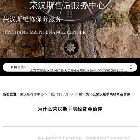
荣汉斯售后服务中心
荣汉斯维修保养服务
JUNGHANS MAINTENANCE CENTER
2026年8月荣汉斯中国区售后服务网络优化升级公告
2026年8月荣汉斯全国官方售后客户服务热线：400-006-0073
荣汉斯官方全国统一服务热线400-006-0073，服务覆盖中国大陆、香港、澳门、台湾全部区域（非大陆需加拨“+86”）
2026年8月荣汉斯售后服务中心最新网点地址：
▲
官网公告>
北京市朝阳区建国门外大街甲6号华熙国际中心写字楼D座11层1102室（北京总部）（需提前预约）
▼
北京市东城区东长安街1号东方广场写字楼W3座6层602室（需提前预约）
天津市和平区赤峰道136号天津国际金融中心写字楼26层2603室（需提前预约）
上海市徐汇区虹桥路3号港汇中心写字楼2座37层3705室（需提前预约）
当前位置：
荣汉斯维修中心
>
问题/知识/资讯
>
广州
> 为什么荣汉斯手表经常会偷停
上海市黄浦区南京东路299号宏伊国际广场写字楼8层806室（需提前预约）
为什么荣汉斯手表经常会偷停
南京市秦淮区中山南路1号（新街口）南京中心写字楼22层C1-1室（需提前预约）
常州市新北区龙锦路1590号现代传媒中心写字楼5号楼10层1008室（需提前预约）
徐州市鼓楼区淮海东路29号苏宁广场IFC国际金融中心写字楼35层3508室（需提前预约）
扬州市邗江区国展路29号星耀天地写字楼1号楼18层1803室（需提前预约）
很多佩戴荣汉斯手表的朋友们，可能都遇到过手表偷停的情况。