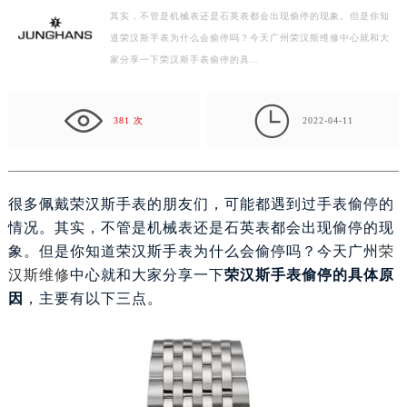
其实，不管是机械表还是石英表都会出现偷停的现象。但是你知
盐城市盐都区世纪大道5号盐城金融城写字楼1号楼16层1604室（需提前预约）
道荣汉斯手表为什么会偷停吗？今天广州荣汉斯维修中心就和大
泰州市海陵区永定东路399号置地商务中心东塔写字楼（华润万象城）17层1706室（需提前预约）
家分享一下荣汉斯手表偷停的具…
宁波市江北区大闸南路500号来福士广场办公楼20层2009室（需提前预约）
杭州市上城区钱江路1366号华润大厦写字楼A座5层503-5室（需提前预约）

金华市金东区东市南街777号金华万达广场写字楼4号楼22层2209室（需提前预约）
381 次
2022-04-11
绍兴市越城区胜利东路379号世茂天际中心写字楼8层805室（需提前预约）
嘉兴市南湖区广益路705号嘉兴世界贸易中心写字楼A座13层1304室（需提前预约）
南昌市红谷滩新区红谷中大道998号绿地双子塔（中央广场）A1座办公楼14层07室（需提前预约）
很多佩戴荣汉斯手表的朋友们，可能都遇到过手表偷停的
济南市历下区经十路11111号华润中心写字楼（万象城）15层1508室（需提前预约）
情况。其实，不管是机械表还是石英表都会出现偷停的现
广州市天河区天河路230号万菱汇国际中心写字楼A塔7层704室（需提前预约）
象。但是你知道荣汉斯手表为什么会偷停吗？今天广州
荣
广州市越秀区环市东路371-375号世界贸易中心大厦南塔写字楼15层07室（需提前预约）
汉斯维修
中心就和大家分享一下
荣汉斯手表偷停的具体原
因
，主要有以下三点。
深圳市罗湖区深南东路5001号华润大厦写字楼17层1701室（需提前预约）
惠州市惠城区江北文昌一路7号华贸大厦写字楼1座30层05室（需提前预约）
厦门市思明区湖滨东路95号华润大厦写字楼B座11层1104室（需提前预约）
福州市鼓楼区五四路128-1号恒力城写字楼15层03室（需提前预约）
成都市锦江区人民东路6号SAC东原中心写字楼24层2406B室（需提前预约）