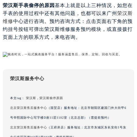
荣汉斯手表偷停
的原因
基本上就是以上三种情况，如您在
黑龙江省大庆市萨尔图区会战大街荣汉斯售后服务中心（需提前预约）
手表的使用过程中还有其他问题，也都可以来广州
荣汉斯
黑龙江省鹤岗市向阳区红军路荣汉斯售后服务中心（需提前预约）
维修
中心进行咨询。预约咨询方式：点击页面右下角的预
黑龙江省黑河市爱辉区中央街荣汉斯售后服务中心（需提前预约）
约挂号按钮可弹出荣汉斯维修服务预约模块，或直接拨打
黑龙江省鸡西市鸡冠区红军路荣汉斯售后服务中心（需提前预约）
页面上方的联系方式，来电咨询。
黑龙江省佳木斯市向阳区长安路荣汉斯售后服务中心（需提前预约）
黑龙江省牡丹江市东安区太平路荣汉斯售后服务中心（需提前预约）
黑龙江省七台河市桃山区大同街荣汉斯售后服务中心（需提前预约）
黑龙江省齐齐哈尔市龙沙区龙华路荣汉斯售后服务中心（需提前预约）
黑龙江省双鸭山市尖山区新兴大街荣汉斯售后服务中心（需提前预约）
荣汉斯服务中心
黑龙江省绥化市北林区新华街与康庄路交叉口荣汉斯售后服务中心（需提前预约）
黑龙江省伊春市伊美区通河路荣汉斯售后服务中心（需提前预约）
本文tag：
荣汉斯
，
荣汉斯偷停原因
吉林省白城市洮北区明仁南街荣汉斯售后服务中心（需提前预约）
北京荣汉斯售后服务中心
（国贸店）服务地址：北京市朝阳区建国门外大街甲6
吉林省白山市浑江区浑江大街荣汉斯售后服务中心（需提前预约）
吉林省吉林市船营区河南街荣汉斯售后服务中心（需提前预约）
号华熙国际中心写字楼D座11层1102室（北京总部）（需提前预约）
吉林省辽源市龙山区人民大街荣汉斯售后服务中心（需提前预约）
北京荣汉斯售后服务中心
（王府井店）服务地址：北京市东城区东长安街1号东
吉林省梅河口市新华街道梅河大街荣汉斯售后服务中心（需提前预约）