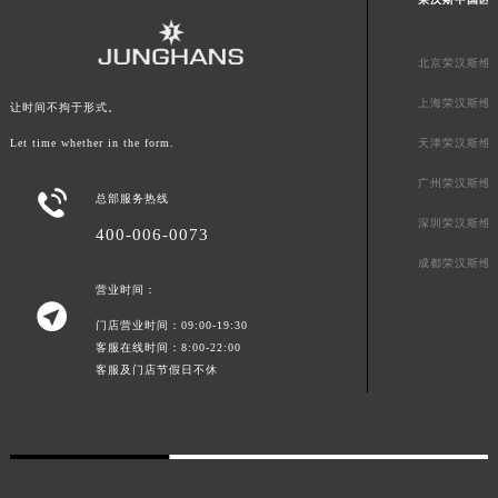
澳门特别行政区花王堂区大三巴商圈荣汉斯售后服务中心（需提前预约）
澳门特别行政区嘉模堂区官也街荣汉斯售后服务中心（需提前预约）
北京荣汉斯维
澳门省路氹城市金光大道荣汉斯售后服务中心（需提前预约）
上海荣汉斯维
让时间不拘于形式。
澳门特别行政区望德堂区塔石广场荣汉斯售后服务中心（需提前预约）
天津荣汉斯维
Let time whether in the form.
福建省福州市鼓楼区五四路128-1号恒力城写字楼15层03室荣汉斯售后服务中心（需提前预约）
福建省厦门市思明区湖滨东路95号万象城华润大厦B座11层1104室荣汉斯售后服务中心（需提前预约）
广州荣汉斯维

总部服务热线
广东省潮州市潮安区新风路与潮汕路交汇处荣汉斯售后服务中心（需提前预约）
深圳荣汉斯维
400-006-0073
广东省广州市天河区天河路230号万菱汇国际中心A塔7层704室荣汉斯售后服务中心（需提前预约）
成都荣汉斯维
广东省广州市越秀区环市东路371-375号世界贸易中心大厦南塔15层1507室荣汉斯售后服务中心（需提前预约）
营业时间：
广东省河源市源城区越王大道荣汉斯售后服务中心（需提前预约）

门店营业时间：09:00-19:30
广东省惠州市惠城区江北文昌一路7号华贸大厦1座30层3005室荣汉斯售后服务中心（需提前预约）
客服在线时间：8:00-22:00
广东省江门市蓬江区广场西路荣汉斯售后服务中心（需提前预约）
客服及门店节假日不休
广东省揭阳市榕城进贤门步行街荣汉斯售后服务中心（需提前预约）
广东省茂名市电白区水东街道迎宾大道荣汉斯售后服务中心（需提前预约）
广东省梅州市梅江区金燕大道荣汉斯售后服务中心（需提前预约）
广东省清远市清城区湖西路荣汉斯售后服务中心（需提前预约）