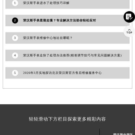
1
荣汉斯手表进水了处理技巧详解
山东省枣庄市滕州市北辛路与善国路交叉口荣汉斯售后服务中心（需提前预约）
山东省淄博市张店区金晶大道荣汉斯售后服务中心（需提前预约）

2
荣汉斯手表星期走慢？专业解决方法助你轻松应对
上海市黄浦区南京东路299号宏伊国际广场写字楼8层806室荣汉斯售后服务中心（需提前预约）

上海市徐汇区虹桥路3号港汇中心2座37层3705室荣汉斯售后服务中心（需提前预约）
3
荣汉斯手表维修中心地址在哪呢？
浙江省杭州市上城区钱江路1366号华润大厦A座5层503-5室荣汉斯售后服务中心（需提前预约）
浙江省湖州市吴兴区劳动路荣汉斯售后服务中心（需提前预约）
4
荣汉斯手表走快了处理办法推荐(精准调节技巧与常见问题解决方案)
浙江省嘉兴市南湖区广益路705号嘉兴世界贸易中心A座13层1304室荣汉斯售后服务中心（需提前预约）
浙江省金华市金东区东市南街777号金华万达广场4号楼22楼2209室荣汉斯售后服务中心（需提前预约）
5
2026年3月实地探访北京荣汉斯官方售后维修服务中心
浙江省丽水市莲都区解放街荣汉斯售后服务中心（需提前预约）
浙江省宁波市江北区大闸南路500号来福士广场办公楼20层2009室荣汉斯售后服务中心（需提前预约）
浙江省衢州市柯城区上街荣汉斯售后服务中心（需提前预约）
浙江省绍兴市越城区胜利东路379号世茂天际中心写字楼8层805室荣汉斯售后服务中心（需提前预约）
浙江省舟山市定海区解放东路荣汉斯售后服务中心（需提前预约）
澳门特别行政区大堂区议事亭前地（新马路）荣汉斯售后服务中心（需提前预约）
轻轻滑动下方栏目探索更多精彩内容
澳门特别行政区风顺堂区南湾大马路荣汉斯售后服务中心（需提前预约）
澳门特别行政区花地玛堂区关闸广场荣汉斯售后服务中心（需提前预约）
荣汉斯中国区