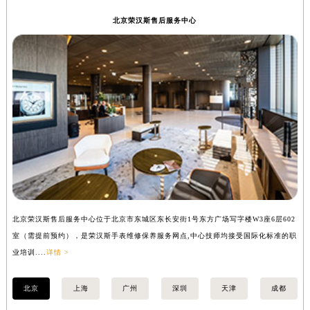
山西省大同市平城区迎宾街荣汉斯售后服务中心（需提前预约）
北京荣汉斯售后服务中心
山西省晋城市城区黄华街荣汉斯售后服务中心（需提前预约）
山西省晋中市榆次区顺城街荣汉斯售后服务中心（需提前预约）
山西省临汾市尧都区解放路荣汉斯售后服务中心（需提前预约）
山西省吕梁市离石区永宁中路与建设街交叉口荣汉斯售后服务中心（需提前预约）
山西省朔州市朔城区怡西路与鄯阳西街交汇处荣汉斯售后服务中心（需提前预约）
山西省忻州市忻府区和平东街与七一南路交叉口荣汉斯售后服务中心（需提前预约）
山西省阳泉市郊区平阳东街与新城大道交叉口荣汉斯售后服务中心（需提前预约）
山西省运城市盐湖区河东街荣汉斯售后服务中心（需提前预约）
山西省长治市潞州区英雄中路荣汉斯售后服务中心（需提前预约）
山西省太原市迎泽区迎泽街道解放路15号亨得利名表维修授权店3楼荣汉斯售后服务中心（需提前预约）
北京荣汉斯售后服务中心位于北京市东城区东长安街1号东方广场写字楼W3座6层602
上
天津市和平区赤峰道136号天津国际金融中心26层2603室荣汉斯售后服务中心（需提前预约）
室（需提前预约），是荣汉斯手表维修保养服务网点,中心技师均接受国际化标准的职
（
安徽省安庆市迎江区人民路荣汉斯售后服务中心（需提前预约）
业培训....
详情 >
培训
安徽省蚌埠市蚌山区淮河路荣汉斯售后服务中心（需提前预约）
安徽省亳州市谯城区魏武大道荣汉斯售后服务中心（需提前预约）
北京
上海
广州
深圳
天津
成都
安徽省池州市贵池区长江路荣汉斯售后服务中心（需提前预约）