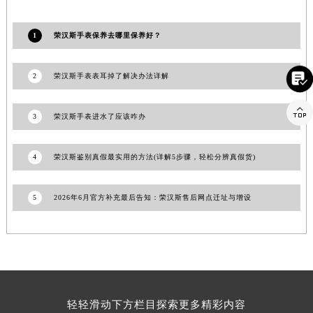
山东省威海市环翠区新威海路89号振华商厦一楼名表维修荣汉斯售后服务中心（需提前预约）
山东省潍坊市奎文区东风东街荣汉斯售后服务中心（需提前预约）
1
荣汉斯手表保养去哪里保养好？
山东省枣庄市滕州市北辛路与善国路交叉口荣汉斯售后服务中心（需提前预约）
山东省淄博市张店区金晶大道荣汉斯售后服务中心（需提前预约）

2
荣汉斯手表表耳掉了解决办法详解
上海市黄浦区南京东路299号宏伊国际广场写字楼8层806室荣汉斯售后服务中心（需提前预约）

上海市徐汇区虹桥路3号港汇中心2座37层3705室荣汉斯售后服务中心（需提前预约）
3
荣汉斯手表进水了应该咋办
浙江省杭州市上城区钱江路1366号华润大厦A座5层503-5室荣汉斯售后服务中心（需提前预约）
浙江省湖州市吴兴区劳动路荣汉斯售后服务中心（需提前预约）
4
荣汉斯鉴别真假最实用的方法(详解5步骤，轻松分辨真假货)
浙江省嘉兴市南湖区广益路705号嘉兴世界贸易中心A座13层1304室荣汉斯售后服务中心（需提前预约）
浙江省金华市金东区东市南街777号金华万达广场4号楼22楼2209室荣汉斯售后服务中心（需提前预约）
5
2026年6月官方补充最后告知：荣汉斯售后网点迁址与增设
浙江省丽水市莲都区解放街荣汉斯售后服务中心（需提前预约）
浙江省宁波市江北区大闸南路500号来福士广场办公楼20层2009室荣汉斯售后服务中心（需提前预约）
浙江省衢州市柯城区上街荣汉斯售后服务中心（需提前预约）
浙江省绍兴市越城区胜利东路379号世茂天际中心写字楼8层805室荣汉斯售后服务中心（需提前预约）
浙江省舟山市定海区解放东路荣汉斯售后服务中心（需提前预约）
轻轻滑动下方栏目探索更多精彩内容
澳门特别行政区大堂区议事亭前地（新马路）荣汉斯售后服务中心（需提前预约）