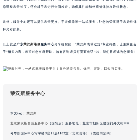
甘肃省兰州市七里河区西津西路16号兰州中心写字楼21层2102室（需提前预约）
您调整表带长度，还会对手表进行全面检查，确保其性能和外观都保持在最佳状态。
重庆市解放碑渝中区民权路28号英利国际金融中心写字楼20层01室（需提前预约）
此外，服务中心还可以提供表带更换、手表保养等一站式服务，让您的荣汉斯手表始终保
黑龙江省大庆市萨尔图区会战大街荣汉斯售后服务中心（需提前预约）
持光彩如新。
黑龙江省鹤岗市向阳区红军路荣汉斯售后服务中心（需提前预约）
黑龙江省黑河市爱辉区中央街荣汉斯售后服务中心（需提前预约）
以上就是
广东
荣汉斯维修
服务中心
分享给您的：“荣汉斯表带过短?专业调整，让佩戴更合
黑龙江省鸡西市鸡冠区红军路荣汉斯售后服务中心（需提前预约）
手”相关内容，希望对您有所帮助。如有咨询请拨打页面电话400，我们将虔诚为您服务!
黑龙江省佳木斯市向阳区长安路荣汉斯售后服务中心（需提前预约）
黑龙江省牡丹江市东安区太平路荣汉斯售后服务中心（需提前预约）
黑龙江省七台河市桃山区大同街荣汉斯售后服务中心（需提前预约）
黑龙江省齐齐哈尔市龙沙区龙华路荣汉斯售后服务中心（需提前预约）
荣汉斯服务中心
黑龙江省双鸭山市尖山区新兴大街荣汉斯售后服务中心（需提前预约）
黑龙江省绥化市北林区新华街与康庄路交叉口荣汉斯售后服务中心（需提前预约）
黑龙江省伊春市伊美区通河路荣汉斯售后服务中心（需提前预约）
本文tag：
荣汉斯
吉林省白城市洮北区明仁南街荣汉斯售后服务中心（需提前预约）
北京荣汉斯售后服务中心
（国贸店）服务地址：北京市朝阳区建国门外大街甲6
吉林省白山市浑江区浑江大街荣汉斯售后服务中心（需提前预约）
号华熙国际中心写字楼D座11层1102室（北京总部）（需提前预约）
吉林省吉林市船营区河南街荣汉斯售后服务中心（需提前预约）