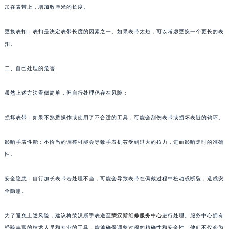
加在表带上，增加数厘米的长度。
苏州市苏州工业园区星港街199号苏州中心办公楼C座22层08室（需提前预约）
武汉市江汉区解放大道686号世界贸易大厦38层09室（需提前预约）
更换表扣：表扣是决定表带长度的因素之一。如果表带太短，可以考虑更换一个更长的表
南宁市青秀区金湖路59号地王大厦12楼1224室（需提前预约）
扣。
合肥市蜀山区潜山路111号万象城华润大厦B座12楼03室（需提前预约）
泉州市丰泽区宝洲路729号浦西万达中心写字楼A座7楼709室（需提前预约）
二、自己处理的危害
青岛市南区山东路6号华润大厦B座22层04室（需提前预约）
虽然上述方法看似简单，但自行处理仍存在风险：
烟台市芝罘区胜利路139号万达金融中心A座907室（需提前预约）
长春市朝阳区西安大路727号中银大厦A座(旺进大厦)18层09室（需提前预约）
损坏表带：如果不熟悉操作或使用了不合适的工具，可能会刮伤表带或损坏表链的钩环。
贵阳市南明区都司高架桥路33号亨特国际金融中心14楼14D（需提前预约）
昆明市盘龙区北京路928号同德昆明广场写字楼10层06室（需提前预约）
影响手表性能：不恰当的调整可能会导致手表机芯受到过大的拉力，进而影响走时的准确
石家庄市长安区中山东路39号勒泰中心写字楼B座13层07室（需提前预约）
性。
西安市碑林区南关正街88号华侨城长安国际中心E座6楼10室（需提前预约）
安全隐患：自行加长表带若处理不当，可能会导致表带在佩戴过程中松动或断裂，造成安
海口市龙华区金贸东路5号海口华润大厦B座17层1707室（需提前预约）
全隐患。
唐山市路南区新华东道100号万达广场写字楼A座10层1002室（需提前预约）
台州市椒江区东海大道1800号腾达中心东1幢20楼2002室（需提前预约）
为了避免上述风险，建议将荣汉斯手表送至
荣汉斯维修服务中心
进行处理。服务中心拥有
内蒙古自治区呼和浩特市玉泉区大学西街70号华润万象城写字楼（鄂尔多斯大厦）23层2326室（需提前预约）
经验丰富的技术人员和专业的工具，能够确保调整过程的精确性和安全性。他们不仅会为