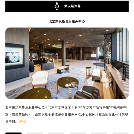
内蒙古自治区锡林郭勒盟市锡林浩特市光明街与额尔敦路交叉口荣汉斯售后服务中心（需提前预约）
荣汉斯保养
内蒙古自治区兴安盟市乌兰浩特市兴安大街荣汉斯售后服务中心（需提前预约）
北京荣汉斯售后服务中心
山西省大同市平城区迎宾街荣汉斯售后服务中心（需提前预约）
山西省晋城市城区黄华街荣汉斯售后服务中心（需提前预约）
山西省晋中市榆次区顺城街荣汉斯售后服务中心（需提前预约）
山西省临汾市尧都区解放路荣汉斯售后服务中心（需提前预约）
山西省吕梁市离石区永宁中路与建设街交叉口荣汉斯售后服务中心（需提前预约）
山西省朔州市朔城区怡西路与鄯阳西街交汇处荣汉斯售后服务中心（需提前预约）
山西省忻州市忻府区和平东街与七一南路交叉口荣汉斯售后服务中心（需提前预约）
山西省阳泉市郊区平阳东街与新城大道交叉口荣汉斯售后服务中心（需提前预约）
山西省运城市盐湖区河东街荣汉斯售后服务中心（需提前预约）
山西省长治市潞州区英雄中路荣汉斯售后服务中心（需提前预约）
山西省太原市迎泽区迎泽街道解放路15号亨得利名表维修授权店3楼荣汉斯售后服务中心（需提前预约）
北京荣汉斯售后服务中心位于北京市东城区东长安街1号东方广场写字楼W3座6层602
上
室（需提前预约），是荣汉斯手表维修保养服务网点,中心技师均接受国际化标准的职
（
天津市和平区赤峰道136号天津国际金融中心26层2603室荣汉斯售后服务中心（需提前预约）
业培训....
详情 >
培训
安徽省安庆市迎江区人民路荣汉斯售后服务中心（需提前预约）
安徽省蚌埠市蚌山区淮河路荣汉斯售后服务中心（需提前预约）