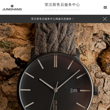
荣汉斯售后服务中心

JUNGHANS MAINTENANCE

荣汉斯售后服务中心竭诚为您服务！
中心介绍
联系我们