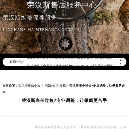
荣汉斯售后服务中心
荣汉斯维修保养服务
JUNGHANS MAINTENANCE CENTER
2026年8月荣汉斯中国区售后服务网络优化升级公告
2026年8月荣汉斯全国官方售后客户服务热线：400-006-0073
▲
官网公告>
荣汉斯官方全国统一服务热线400-006-0073，服务覆盖中国大陆、香港、澳门、台湾全部区域（非大陆需加拨“+86”）
▼
2026年8月荣汉斯售后服务中心最新网点地址：
北京市朝阳区建国门外大街甲6号华熙国际中心写字楼D座11层1102室（北京总部）（需提前预约）
当前位置：
荣汉斯维修中心
>
问题/知识/资讯
> 荣汉斯表带过短?专业调整，让佩戴更合
北京市东城区东长安街1号东方广场写字楼W3座6层602室（需提前预约）
手
天津市和平区赤峰道136号天津国际金融中心写字楼26层2603室（需提前预约）
荣汉斯表带过短?专业调整，让佩戴更合手
上海市徐汇区虹桥路3号港汇中心写字楼2座37层3705室（需提前预约）
上海市黄浦区南京东路299号宏伊国际广场写字楼8层806室（需提前预约）
南京市秦淮区中山南路1号（新街口）南京中心写字楼22层C1-1室（需提前预约）
常州市新北区龙锦路1590号现代传媒中心写字楼5号楼10层1008室（需提前预约）
荣汉斯维修服务中心为您分享：“荣汉斯表带过短?专业调整，让佩