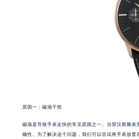
重庆市江北区观音桥步行街2号融恒时
长沙市芙蓉区定王台街道建湘路393
郑州市二七区铭功路10号华润大厦写字
太原市迎泽区解放路15号亨得利名
沈阳市沈河区中街路137号亨得利名
沈阳市沈河区中街路83号亨得利名
乌鲁木齐市天山区红山路26号时代广场
温州市鹿城区锦绣路1067号置信广场
哈尔滨市道里区友谊西路600号富力中
大连市中山区人民路15号国际金融大
佛山市禅城区季华五路57号万科金融中
东莞市东城街道鸿福东路1号民盈国贸
原因一：磁场干扰
无锡市梁溪区人民中路139号恒隆广场
南通市崇川区工农路57号圆融广场写字
磁场是导致手表走快的常见原因之一。当荣汉斯腕表
苏州市苏州工业园区星港街199号苏州
确性。为了解决这个问题，我们可以尝试将手表放置
武汉市江汉区解放大道686号世界贸易