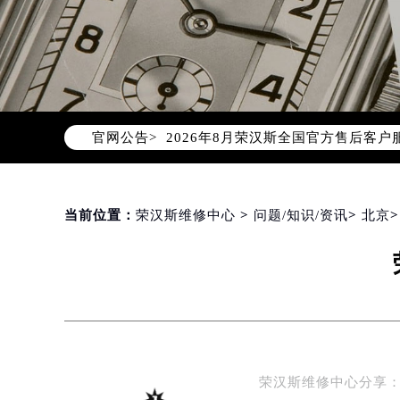
2026年8月荣汉斯中国区售后服务
2026年8月荣汉斯全国官方售后客户服务热
官网公告>
荣汉斯官方全国统一服务热线400-0
2026年8月荣汉斯售后服务中心最新
北京市朝阳区建国门外大街甲6号华熙
北京市东城区东长安街1号东方广场写
当前位置：
荣汉斯维修中心
>
问题/知识/资讯
>
北京
天津市和平区赤峰道136号天津国际金
上海市徐汇区虹桥路3号港汇中心写字楼
上海市黄浦区南京东路299号宏伊国
南京市秦淮区中山南路1号（新街口）
常州市新北区龙锦路1590号现代传媒
徐州市鼓楼区淮海东路29号苏宁广场I
荣汉斯维修中心分享：
扬州市邗江区国展路29号星耀天地写字