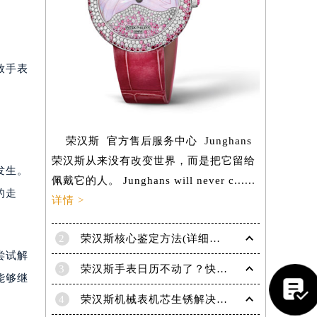
致手表
荣汉斯 官方售后服务中心 Junghans
荣汉斯从来没有改变世界，而是把它留给
发生。
佩戴它的人。 Junghans will never c......
的走
详情 >
2
荣汉斯核心鉴定方法(详细步骤及实操技巧)
尝试解
提前预约）
3
荣汉斯手表日历不动了？快来掌握这几种快速解决方法
能够继

4
荣汉斯机械表机芯生锈解决方法深度解析