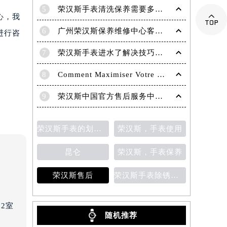
5
荣汉斯手表清洗保养需要多久？

心
，我
6
广州荣汉斯保养维修中心客服电话在哪？
进行咨
7
荣汉斯手表进水了解决技巧推荐
8
Comment Maximiser Votre Expérience de Jeu sur Leonbet Casino
9
荣汉斯中国官方售后服务中心｜详细网点地址及服务电话权威信息公示（2026年6月最新）
荣汉斯手表的划痕处理方法
荣汉斯，手表使用
昆仑
荣汉斯，手表保养
荣汉斯售后
荣汉斯手表除锈方法
2室
随机推荐