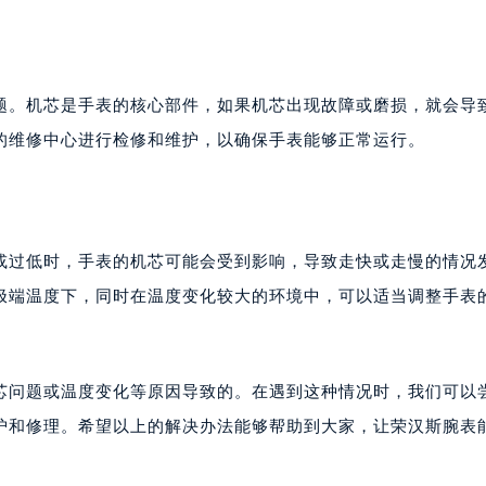
楼1224室（需提前预约）
大厦B座12楼03室（需提前预约）
心写字楼A座7楼709室（需提前预约）
题。机芯是手表的核心部件，如果机芯出现故障或磨损，就会导
2层04室（需提前预约）
心A座907室（需提前预约）
的维修中心进行检修和维护，以确保手表能够正常运行。
A座(旺进大厦)18层09室（需提前预约）
国际金融中心14楼14D（需提前预约）
广场写字楼10层06室（需提前预约）
心写字楼B座13层07室（需提前预约）
或过低时，手表的机芯可能会受到影响，导致走快或走慢的情况
安国际中心E座6楼10室（需提前预约）
极端温度下，同时在温度变化较大的环境中，可以适当调整手表
B座17层1707室（需提前预约）
写字楼A座10层1002室（需提前预约）
心东1幢20楼2002室（需提前预约）
芯问题或温度变化等原因导致的。在遇到这种情况时，我们可以
街70号华润万象城写字楼（鄂尔多斯大厦）23层2326室（需
护和修理。希望以上的解决办法能够帮助到大家，让荣汉斯腕表
州中心写字楼21层2102室（需提前预约）
国际金融中心写字楼20层01室（需提前预约）