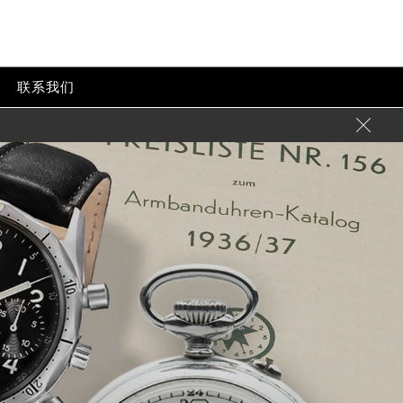
联系我们
