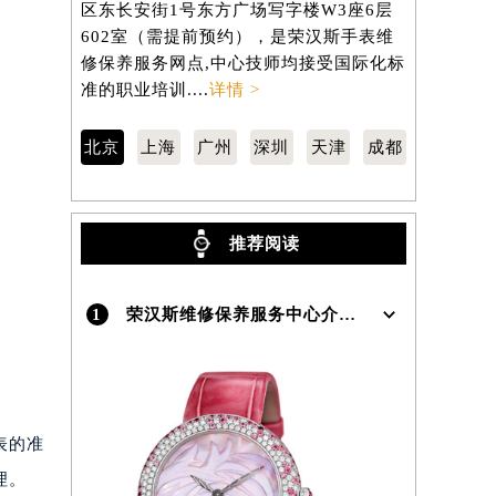
区东长安街1号东方广场写字楼W3座6层
区虹桥路3
602室（需提前预约），是荣汉斯手表维
3705室
）
修保养服务网点,中心技师均接受国际化标
修保养服务
准的职业培训....
详情 >
准的职业培训
北京
上海
广州
深圳
天津
成都
推荐阅读
1
荣汉斯维修保养服务中心介绍 | Junghans
表的准
理。