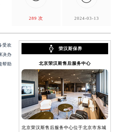
得
289 次
2024-03-13
备受欢
荣汉斯保养
解决办
北京荣汉斯售后服务中心
上
能帮助
北京荣汉斯售后服务中心位于北京市东城
上海荣汉斯