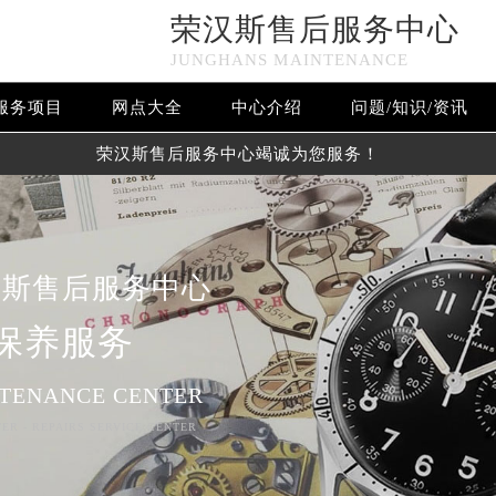
荣汉斯售后服务中心
JUNGHANS MAINTENANCE
服务项目
网点大全
中心介绍
问题/知识/资讯
荣汉斯售后服务中心竭诚为您服务！
汉斯售后服务中心
保养服务
TENANCE CENTER
ER - REPAIRS SERVICE CENTER