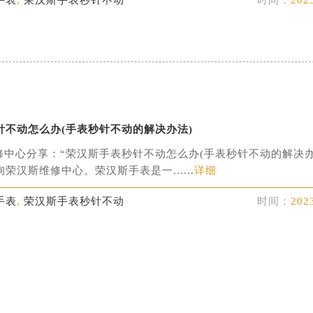
针不动怎么办(手表秒针不动的解决办法)
修中心分享：“荣汉斯手表秒针不动怎么办(手表秒针不动的解决办
荣汉斯维修中心。荣汉斯手表是一......
详细
手表
,
荣汉斯手表秒针不动
时间：
202