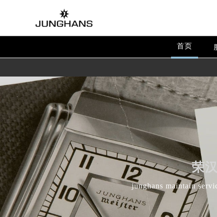
首页
荣
junghans maintain servi