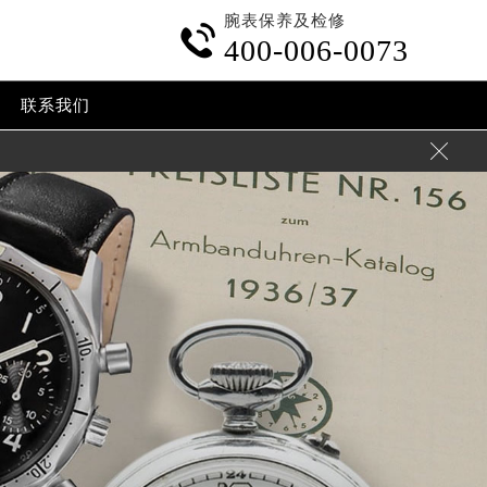
腕表保养及检修

400-006-0073
联系我们
