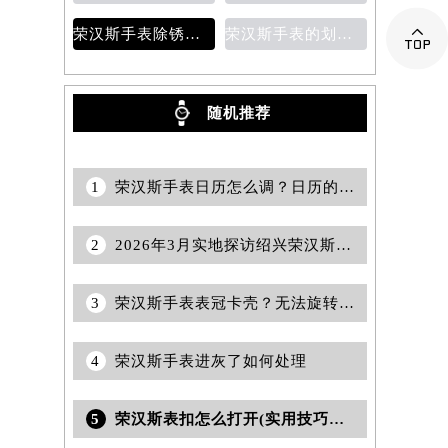

荣汉斯手表除锈方法
荣汉斯手表的划痕处理方法
随机推荐
1
荣汉斯手表日历怎么调？日历的正确调整方法揭秘
2
2026年3月实地探访绍兴荣汉斯官方售后维修服务中心
3
荣汉斯手表表冠卡壳？无法旋转调试的紧急解决攻略
4
荣汉斯手表进灰了如何处理
5
荣汉斯表扣怎么打开(实用技巧大揭秘)