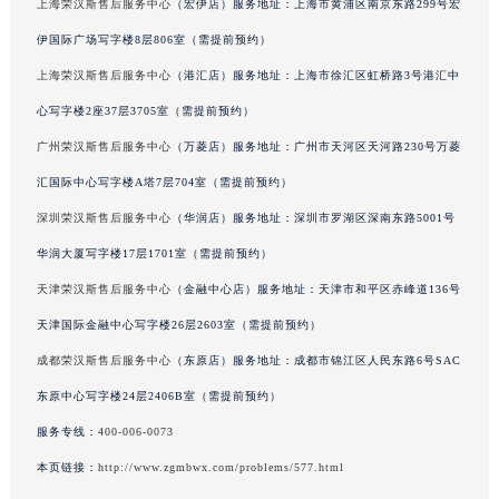
上海荣汉斯售后服务中心
（宏伊店）服务地址：上海市黄浦区南京东路299号宏
吉林省四平市铁东区紫气大路与南九经街交汇处荣汉斯售后服务中心（需提前预约）
伊国际广场写字楼8层806室（需提前预约）
吉林省松原市宁江区五环大街荣汉斯售后服务中心（需提前预约）
上海荣汉斯售后服务中心
（港汇店）服务地址：上海市徐汇区虹桥路3号港汇中
吉林省通化市东昌区环通乡江南大街荣汉斯售后服务中心（需提前预约）
心写字楼2座37层3705室（需提前预约）
吉林省延边市延吉市解放路荣汉斯售后服务中心（需提前预约）
辽宁省鞍山市铁东区站前街荣汉斯售后服务中心（需提前预约）
广州荣汉斯售后服务中心
（万菱店）服务地址：广州市天河区天河路230号万菱
辽宁省本溪市平山区胜利路荣汉斯售后服务中心（需提前预约）
汇国际中心写字楼A塔7层704室（需提前预约）
辽宁省朝阳市双塔区新华路荣汉斯售后服务中心（需提前预约）
深圳荣汉斯售后服务中心
（华润店）服务地址：深圳市罗湖区深南东路5001号
辽宁省丹东市振兴区七经街荣汉斯售后服务中心（需提前预约）
华润大厦写字楼17层1701室（需提前预约）
辽宁省抚顺市新抚区东一路荣汉斯售后服务中心（需提前预约）
天津荣汉斯售后服务中心
（金融中心店）服务地址：天津市和平区赤峰道136号
辽宁省阜新市海州区解放大街荣汉斯售后服务中心（需提前预约）
天津国际金融中心写字楼26层2603室（需提前预约）
辽宁省葫芦岛市连山区中央路荣汉斯售后服务中心（需提前预约）
成都荣汉斯售后服务中心
（东原店）服务地址：成都市锦江区人民东路6号SAC
辽宁省锦州市古塔区中央大街荣汉斯售后服务中心（需提前预约）
辽宁省辽阳市白塔区新运大街荣汉斯售后服务中心（需提前预约）
东原中心写字楼24层2406B室（需提前预约）
辽宁省盘锦市兴隆台区石油大街荣汉斯售后服务中心（需提前预约）
服务专线：
400-006-0073
辽宁省铁岭市银州区南马路荣汉斯售后服务中心（需提前预约）
本页链接：
http://www.zgmbwx.com/problems/577.html
辽宁省营口市站前区市府路与渤海大街交叉口荣汉斯售后服务中心（需提前预约）