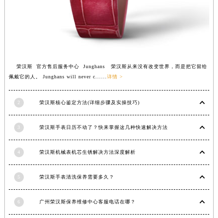
福建省漳州市龙文区步港路荣汉斯售后服务中心（需提前预约）
江苏省常州市新北区龙锦路1590号现代传媒中心5号楼10层1008室荣汉斯售后服务中心（需提前预约）
江苏省淮安市清江浦区淮海北路荣汉斯售后服务中心（需提前预约）
江苏省连云港市海州区通灌北路荣汉斯售后服务中心（需提前预约）
江苏省南京市秦淮区中山南路1号南京中心22层22-C1-C3室荣汉斯售后服务中心（需提前预约）
荣汉斯 官方售后服务中心 Junghans 荣汉斯从来没有改变世界，而是把它留给
佩戴它的人。 Junghans will never c......
详情 >
江苏省宿迁市宿城区西湖路荣汉斯售后服务中心（需提前预约）
江苏省泰州市海陵区永定东路399号置地商务中心东塔（华润万象城）17层1706室荣汉斯售后服务中心（需提前预约）
2
荣汉斯核心鉴定方法(详细步骤及实操技巧)
江苏省徐州市鼓楼区淮海东路29号苏宁广场IFC国际金融中心35层3508室荣汉斯售后服务中心（需提前预约）
江苏省盐城市盐都区世纪大道5号盐城金融城写字楼1号楼16层1604室荣汉斯售后服务中心（需提前预约）
3
荣汉斯手表日历不动了？快来掌握这几种快速解决方法
江苏省扬州市邗江区国展路29号星耀天地写字楼1号楼18层1803室荣汉斯售后服务中心（需提前预约）
江苏省镇江市京口区中山东路荣汉斯售后服务中心（需提前预约）
4
荣汉斯机械表机芯生锈解决方法深度解析
江西省抚州市临川区赣东大道荣汉斯售后服务中心（需提前预约）
江西省赣州市章贡区文清路荣汉斯售后服务中心（需提前预约）
5
荣汉斯手表清洗保养需要多久？
江西省吉安市吉州区井冈山大道荣汉斯售后服务中心（需提前预约）
江西省景德镇市珠山区珠山中路荣汉斯售后服务中心（需提前预约）
6
广州荣汉斯保养维修中心客服电话在哪？
江西省九江市浔阳区浔阳路荣汉斯售后服务中心（需提前预约）