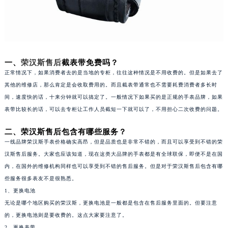
南宁市青秀区金湖路59号地王大厦12楼1224室（需提前预约）
合肥市蜀山区潜山路111号万象城华润大厦B座12楼03室（需提前预约）
泉州市丰泽区宝洲路729号浦西万达中心写字楼A座7楼709室（需提前预约）
青岛市南区山东路6号华润大厦B座22层04室（需提前预约）
一、
荣汉斯售后
截表带免费吗？
烟台市芝罘区胜利路139号万达金融中心A座907室（需提前预约）
正常情况下，如果消费者去的是当地的专柜，往往这种情况是不用收费的。但是如果去了
长春市朝阳区西安大路727号中银大厦A座(旺进大厦)18层09室（需提前预约）
其他的维修店，那么肯定是会收取费用的。而且截表带通常也不需要耗费消费者多长时
贵阳市南明区都司高架桥路33号亨特国际金融中心14楼14D（需提前预约）
间，速度快的话，十来分钟就可以搞定了。一般情况下如果买的是正规的手表品牌，如果
昆明市盘龙区北京路928号同德昆明广场写字楼10层06室（需提前预约）
表带比较长的话，可以去专柜让工作人员截短一下就可以了，不用担心二次收费的问题。
石家庄市长安区中山东路39号勒泰中心写字楼B座13层07室（需提前预约）
二、荣汉斯售后包含有哪些服务？
西安市碑林区南关正街88号华侨城长安国际中心E座6楼10室（需提前预约）
一线品牌荣汉斯手表价格确实高昂，但是品质也是非常不错的，而且可以享受到不错的荣
海口市龙华区金贸东路5号海口华润大厦B座17层1707室（需提前预约）
汉斯售后服务。大家也应该知道，现在这类大品牌的手表都是有全球联保，即便不是在国
唐山市路南区新华东道100号万达广场写字楼A座10层1002室（需提前预约）
内，在国外的维修机构同样也可以享受到不错的售后服务。但是对于荣汉斯售后包含有哪
些服务很多表友不是很熟悉。
台州市椒江区东海大道1800号腾达中心东1幢20楼2002室（需提前预约）
1、更换电池
内蒙古自治区呼和浩特市玉泉区大学西街70号华润万象城写字楼（鄂尔多斯大厦）23层2326室（需提前预约）
无论是哪个地区购买的荣汉斯，更换电池是一般都是包含在售后服务里面的。但要注意
甘肃省兰州市七里河区西津西路16号兰州中心写字楼21层2102室（需提前预约）
的，更换电池则是要收费的。这点大家要注意了。
重庆市解放碑渝中区民权路28号英利国际金融中心写字楼20层01室（需提前预约）
2、更换表带