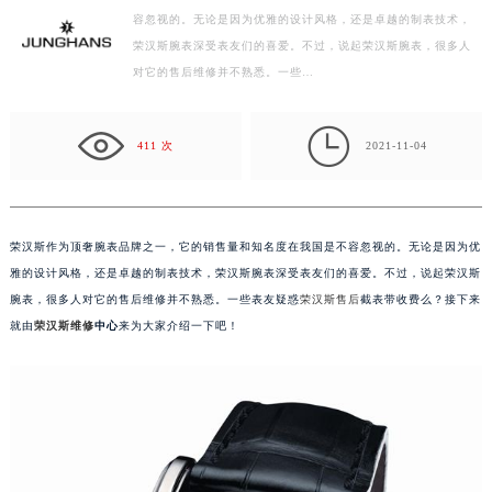
容忽视的。无论是因为优雅的设计风格，还是卓越的制表技术，
盐城市盐都区世纪大道5号盐城金融城写字楼1号楼16层1604室（需提前预约）
荣汉斯腕表深受表友们的喜爱。不过，说起荣汉斯腕表，很多人
泰州市海陵区永定东路399号置地商务中心东塔写字楼（华润万象城）17层1706室（需提前预约）
对它的售后维修并不熟悉。一些…
宁波市江北区大闸南路500号来福士广场办公楼20层2009室（需提前预约）
杭州市上城区钱江路1366号华润大厦写字楼A座5层503-5室（需提前预约）

金华市金东区东市南街777号金华万达广场写字楼4号楼22层2209室（需提前预约）
411 次
2021-11-04
绍兴市越城区胜利东路379号世茂天际中心写字楼8层805室（需提前预约）
嘉兴市南湖区广益路705号嘉兴世界贸易中心写字楼A座13层1304室（需提前预约）
南昌市红谷滩新区红谷中大道998号绿地双子塔（中央广场）A1座办公楼14层07室（需提前预约）
荣汉斯作为顶奢腕表品牌之一，它的销售量和知名度在我国是不容忽视的。无论是因为优
济南市历下区经十路11111号华润中心写字楼（万象城）15层1508室（需提前预约）
雅的设计风格，还是卓越的制表技术，荣汉斯腕表深受表友们的喜爱。不过，说起荣汉斯
广州市天河区天河路230号万菱汇国际中心写字楼A塔7层704室（需提前预约）
腕表，很多人对它的售后维修并不熟悉。一些表友疑惑
荣汉斯售后
截表带收费么？接下来
就由
荣汉斯维修
中心
来为大家介绍一下吧！
广州市越秀区环市东路371-375号世界贸易中心大厦南塔写字楼15层07室（需提前预约）
深圳市罗湖区深南东路5001号华润大厦写字楼17层1701室（需提前预约）
惠州市惠城区江北文昌一路7号华贸大厦写字楼1座30层05室（需提前预约）
厦门市思明区湖滨东路95号华润大厦写字楼B座11层1104室（需提前预约）
福州市鼓楼区五四路128-1号恒力城写字楼15层03室（需提前预约）
成都市锦江区人民东路6号SAC东原中心写字楼24层2406B室（需提前预约）