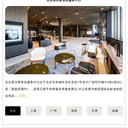
北京荣汉斯售后服务中心
山西省大同市平城区迎宾街荣汉斯售后服务中心（需提前预约）
山西省晋城市城区黄华街荣汉斯售后服务中心（需提前预约）
山西省晋中市榆次区顺城街荣汉斯售后服务中心（需提前预约）
山西省临汾市尧都区解放路荣汉斯售后服务中心（需提前预约）
山西省吕梁市离石区永宁中路与建设街交叉口荣汉斯售后服务中心（需提前预约）
山西省朔州市朔城区怡西路与鄯阳西街交汇处荣汉斯售后服务中心（需提前预约）
山西省忻州市忻府区和平东街与七一南路交叉口荣汉斯售后服务中心（需提前预约）
山西省阳泉市郊区平阳东街与新城大道交叉口荣汉斯售后服务中心（需提前预约）
山西省运城市盐湖区河东街荣汉斯售后服务中心（需提前预约）
山西省长治市潞州区英雄中路荣汉斯售后服务中心（需提前预约）
北京荣汉斯售后服务中心位于北京市东城区东长安街1号东方广场写字楼W3座6层602
上
山西省太原市迎泽区迎泽街道解放路15号亨得利名表维修授权店3楼荣汉斯售后服务中心（需提前预约）
室（需提前预约），是荣汉斯手表维修保养服务网点,中心技师均接受国际化标准的职
（
天津市和平区赤峰道136号天津国际金融中心26层2603室荣汉斯售后服务中心（需提前预约）
业培训....
详情 >
培训
安徽省安庆市迎江区人民路荣汉斯售后服务中心（需提前预约）
安徽省蚌埠市蚌山区淮河路荣汉斯售后服务中心（需提前预约）
北京
上海
广州
深圳
天津
成都
安徽省亳州市谯城区魏武大道荣汉斯售后服务中心（需提前预约）
安徽省池州市贵池区长江路荣汉斯售后服务中心（需提前预约）