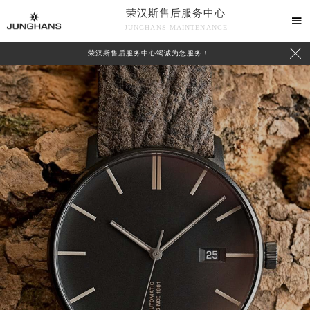
荣汉斯售后服务中心

JUNGHANS MAINTENANCE

荣汉斯售后服务中心竭诚为您服务！
中心介绍
联系我们