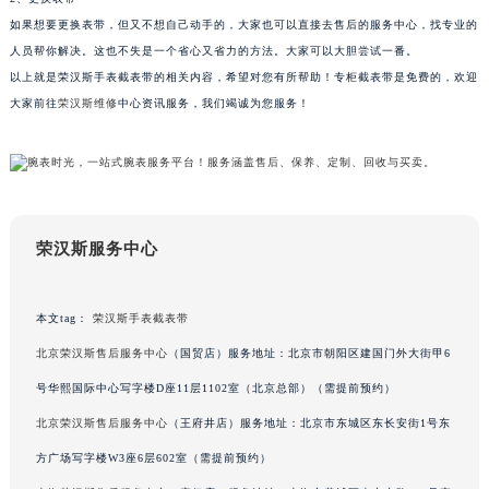
黑龙江省大庆市萨尔图区会战大街荣汉斯售后服务中心（需提前预约）
如果想要更换表带，但又不想自己动手的，大家也可以直接去售后的服务中心，找专业的
黑龙江省鹤岗市向阳区红军路荣汉斯售后服务中心（需提前预约）
人员帮你解决。这也不失是一个省心又省力的方法。大家可以大胆尝试一番。
以上就是荣汉斯手表截表带的相关内容，希望对您有所帮助！专柜截表带是免费的，欢迎
黑龙江省黑河市爱辉区中央街荣汉斯售后服务中心（需提前预约）
大家前往
荣汉斯维修
中心资讯服务，我们竭诚为您服务！
黑龙江省鸡西市鸡冠区红军路荣汉斯售后服务中心（需提前预约）
黑龙江省佳木斯市向阳区长安路荣汉斯售后服务中心（需提前预约）
黑龙江省牡丹江市东安区太平路荣汉斯售后服务中心（需提前预约）
黑龙江省七台河市桃山区大同街荣汉斯售后服务中心（需提前预约）
黑龙江省齐齐哈尔市龙沙区龙华路荣汉斯售后服务中心（需提前预约）
荣汉斯服务中心
黑龙江省双鸭山市尖山区新兴大街荣汉斯售后服务中心（需提前预约）
黑龙江省绥化市北林区新华街与康庄路交叉口荣汉斯售后服务中心（需提前预约）
本文tag：
荣汉斯手表截表带
黑龙江省伊春市伊美区通河路荣汉斯售后服务中心（需提前预约）
北京荣汉斯售后服务中心
（国贸店）服务地址：北京市朝阳区建国门外大街甲6
吉林省白城市洮北区明仁南街荣汉斯售后服务中心（需提前预约）
吉林省白山市浑江区浑江大街荣汉斯售后服务中心（需提前预约）
号华熙国际中心写字楼D座11层1102室（北京总部）（需提前预约）
吉林省吉林市船营区河南街荣汉斯售后服务中心（需提前预约）
北京荣汉斯售后服务中心
（王府井店）服务地址：北京市东城区东长安街1号东
吉林省辽源市龙山区人民大街荣汉斯售后服务中心（需提前预约）
方广场写字楼W3座6层602室（需提前预约）
吉林省梅河口市新华街道梅河大街荣汉斯售后服务中心（需提前预约）