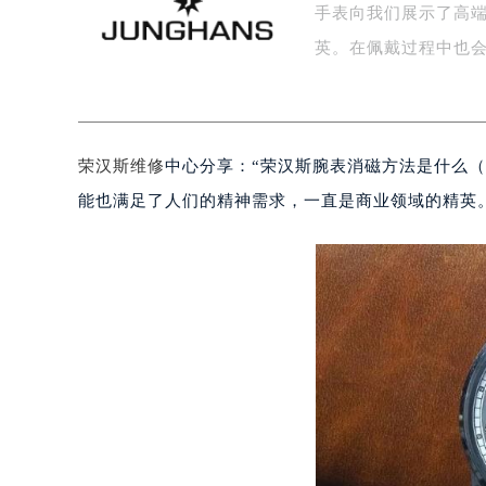
手表向我们展示了高
盐城市盐都区世纪大道5号盐城金融城写
泰州市海陵区永定东路399号置地商
英。在佩戴过程中也会
宁波市江北区大闸南路500号来福士广
杭州市上城区钱江路1366号华润大厦
金华市金东区东市南街777号金华万达
荣汉斯维修
中心分享：“荣汉斯腕表消磁方法是什么
绍兴市越城区胜利东路379号世茂天
嘉兴市南湖区广益路705号嘉兴世界贸
能也满足了人们的精神需求，一直是商业领域的精英
南昌市红谷滩新区红谷中大道998号
济南市历下区经十路11111号华润中
广州市天河区天河路230号万菱汇国
广州市越秀区环市东路371-375号
深圳市罗湖区深南东路5001号华润大
惠州市惠城区江北文昌一路7号华贸大
厦门市思明区湖滨东路95号华润大厦写
福州市鼓楼区五四路128-1号恒力城
成都市锦江区人民东路6号SAC东原中