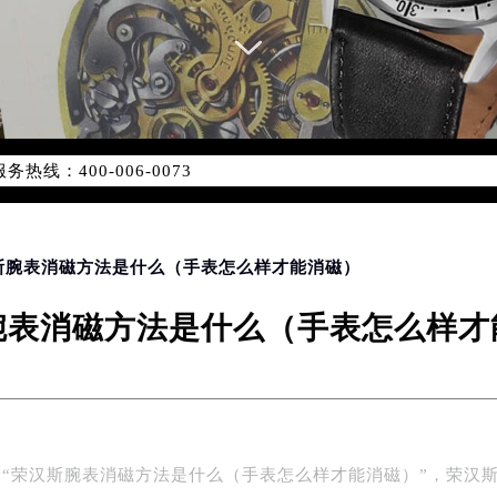
网络优化升级公告
线：400-006-0073
06-0073，服务覆盖中国大陆、香港、澳门、台湾全部区域（非大陆
网点地址：
国际中心写字楼D座11层1102室（北京总部）（需提前预约）
字楼W3座6层602室（需提前预约）
汉斯腕表消磁方法是什么（手表怎么样才能消磁）
融中心写字楼26层2603室（需提前预约）
腕表消磁方法是什么（手表怎么样才
2座37层3705室（需提前预约）
际广场写字楼8层806室（需提前预约）
南京中心写字楼22层C1-1室（需提前预约）
中心写字楼5号楼10层1008室（需提前预约）
FC国际金融中心写字楼35层3508室（需提前预约）
“荣汉斯腕表消磁方法是什么（手表怎么样才能消磁）”，荣汉
楼1号楼18层1803室（需提前预约）