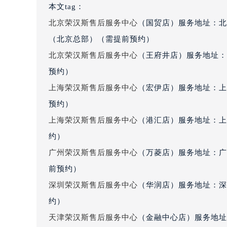
本文tag：
黑龙江省大庆市萨尔图区会战大街荣
黑龙江省鹤岗市向阳区红军路荣汉斯
北京荣汉斯售后服务中心
（国贸店）服务地址：北
黑龙江省黑河市爱辉区中央街荣汉斯
（北京总部）（需提前预约）
黑龙江省鸡西市鸡冠区红军路荣汉斯
北京荣汉斯售后服务中心
（王府井店）服务地址：
黑龙江省佳木斯市向阳区长安路荣汉
预约）
黑龙江省牡丹江市东安区太平路荣汉
上海荣汉斯售后服务中心
（宏伊店）服务地址：上
黑龙江省七台河市桃山区大同街荣汉
预约）
黑龙江省齐齐哈尔市龙沙区龙华路荣
上海荣汉斯售后服务中心
（港汇店）服务地址：上
黑龙江省双鸭山市尖山区新兴大街荣
黑龙江省绥化市北林区新华街与康庄
约）
黑龙江省伊春市伊美区通河路荣汉斯
广州荣汉斯售后服务中心
（万菱店）服务地址：广
吉林省白城市洮北区明仁南街荣汉斯
前预约）
吉林省白山市浑江区浑江大街荣汉斯
深圳荣汉斯售后服务中心
（华润店）服务地址：深圳
吉林省吉林市船营区河南街荣汉斯售
约）
吉林省辽源市龙山区人民大街荣汉斯
天津荣汉斯售后服务中心
（金融中心店）服务地址：
吉林省梅河口市新华街道梅河大街荣