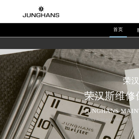
首页
荣
荣汉斯维修
JUNGHANS MAIN
CHINA JUNGHANS REPAIR CENT