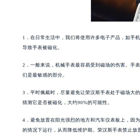
重庆市江北区观音桥步行街2号融恒时
长沙市芙蓉区定王台街道建湘路393
郑州市二七区铭功路10号华润大厦写字
太原市迎泽区解放路15号亨得利名
1．在日常生活中，我们将使用许多电子产品，如手
沈阳市沈河区中街路137号亨得利名
导致手表被磁化。
沈阳市沈河区中街路83号亨得利名
乌鲁木齐市天山区红山路26号时代广场
2．一般来说，机械手表最容易受到磁场的伤害。手
温州市鹿城区锦绣路1067号置信广场
哈尔滨市道里区友谊西路600号富力中
们是最敏感的部分。
大连市中山区人民路15号国际金融大
佛山市禅城区季华五路57号万科金融中
3．平时佩戴时，尽量避免让荣汉斯手表处于磁场大
东莞市东城街道鸿福东路1号民盈国贸
猜测它是否被磁化，大约90%的可能性。
无锡市梁溪区人民中路139号恒隆广场
南通市崇川区工农路57号圆融广场写字
4．避免放置在阳光强烈的地方和汽车仪表板上，因
苏州市苏州工业园区星港街199号苏州
的情况下运行，从而降低维护期。荣汉斯手表禁止放
武汉市江汉区解放大道686号世界贸易