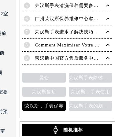
5
荣汉斯手表清洗保养需要多久？
2室
6
广州荣汉斯保养维修中心客服电话在哪？
7
荣汉斯手表进水了解决技巧推荐
提前
8
Comment Maximiser Votre Expérience de Jeu sur Leonbet Casino
提前
9
荣汉斯中国官方售后服务中心｜详细网点地址及服务电话权威信息公示（2026年6月最新）
预
昆仑
荣汉斯手表除锈方法
荣汉斯售后
荣汉斯，手表使用
需提
荣汉斯，手表保养
荣汉斯手表的划痕处理方法
前预
随机推荐
3室