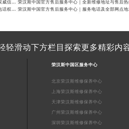
荣汉斯中国官方售后服务中心｜网点地址与官方电话权威信息公示（2026年7月最新）
得利名表维修授权店1楼荣汉斯售后服务中心（需提前预约）
荣汉斯中国官方售后服务中心｜详细地址与售后热线电话权威信息公示（2026年7月最新）
得利名表维修授权店1楼荣汉斯售后服务中心（需提前预约）
国际中心D座11层1102室荣汉斯售后服务中心（北京总部）（
广场W3座6层602室荣汉斯售后服务中心（需提前预约）
先天下荣汉斯售后服务中心（需提前预约）
特大街荣汉斯售后服务中心（需提前预约）
轻轻滑动下方栏目探索更多精彩内
街荣汉斯售后服务中心（需提前预约）
3号王府井百货名表维修荣汉斯售后服务中心（需提前预约）
荣汉斯中国区服务中心
汉斯售后服务中心（需提前预约）
霍洛街荣汉斯售后服务中心（需提前预约）
北京荣汉斯维修保养中心
央街荣汉斯售后服务中心（需提前预约）
上海荣汉斯维修保养中心
街荣汉斯售后服务中心（需提前预约）
路荣汉斯售后服务中心（需提前预约）
天津荣汉斯维修保养中心
大街荣汉斯售后服务中心（需提前预约）
广州荣汉斯维修保养中心
市光明街与额尔敦路交叉口荣汉斯售后服务中心（需提前预约）
深圳荣汉斯维修保养中心
安大街荣汉斯售后服务中心（需提前预约）