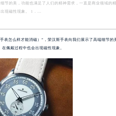
端细节的美，功能也满足了人们的精神需求，一直是商业领域的
字楼1号楼16层1604室（需提前预约）
务中心东塔写字楼（华润万象城）17层1706室（需提前预约）
出现磁性现象。 1．…
场办公楼20层2009室（需提前预约）
写字楼A座5层503-5室（需提前预约）
广场写字楼4号楼22层2209室（需提前预约）
（手表怎么样才能消磁）”，荣汉斯手表向我们展示了高端细节的
际中心写字楼8层805室（需提前预约）
易中心写字楼A座13层1304室（需提前预约）
。在佩戴过程中也会出现磁性现象。
绿地双子塔（中央广场）A1座办公楼14层07室（需提前预约）
心写字楼（万象城）15层1508室（需提前预约）
际中心写字楼A塔7层704室（需提前预约）
世界贸易中心大厦南塔写字楼15层07室（需提前预约）
厦写字楼17层1701室（需提前预约）
厦写字楼1座30层05室（需提前预约）
字楼B座11层1104室（需提前预约）
写字楼15层03室（需提前预约）
心写字楼24层2406B室（需提前预约）