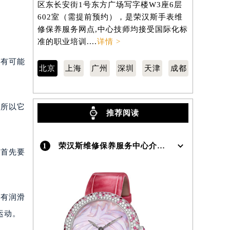
区东长安街1号东方广场写字楼W3座6层
区虹桥路3
602室（需提前预约），是荣汉斯手表维
3705室
）
修保养服务网点,中心技师均接受国际化标
修保养服务
准的职业培训....
详情 >
准的职业培训
最有可能
北京
上海
广州
深圳
天津
成都
，所以它
推荐阅读
1
荣汉斯维修保养服务中心介绍 | Junghans
，首先要
没有润滑
运动。