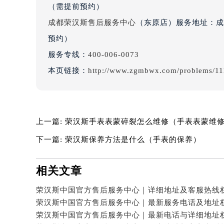
（需提前预约）
吉林省四平市铁东区紫气大路与南九
吉林省松原市宁江区五环大街荣汉斯
成都荣汉斯售后服务中心
（东原店）服务地址：成都
吉林省通化市东昌区环通乡江南大街
预约）
吉林省延边市延吉市解放路荣汉斯售
服务专线：
400-006-0073
辽宁省鞍山市铁东区站前街荣汉斯售
本页链接：
http://www.zgmbwx.com/problems/11
辽宁省本溪市平山区胜利路荣汉斯售
辽宁省朝阳市双塔区新华路荣汉斯售
辽宁省丹东市振兴区七经街荣汉斯售
辽宁省抚顺市新抚区东一路荣汉斯售
上一篇:
荣汉斯手表表蒙碎裂怎么维修（手表表蒙维
辽宁省阜新市海州区解放大街荣汉斯
下一篇:
荣汉斯保养方法是什么（手表的保养）
辽宁省葫芦岛市连山区中央路荣汉斯
辽宁省锦州市古塔区中央大街荣汉斯
相关文章
辽宁省辽阳市白塔区新运大街荣汉斯
辽宁省盘锦市兴隆台区石油大街荣汉
辽宁省铁岭市银州区南马路荣汉斯售
辽宁省营口市站前区市府路与渤海大