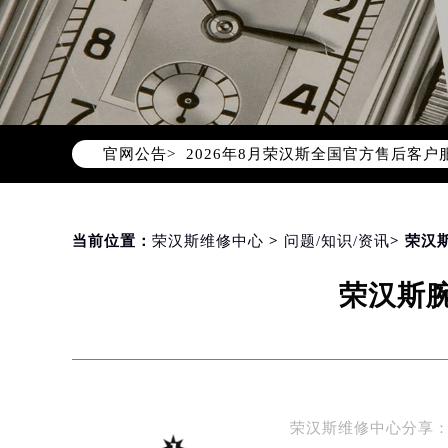
2026年8月荣汉斯中国区售后服务
2026年8月荣汉斯全国官方售后客户服务热
官网公告>
荣汉斯官方全国统一服务热线400-0
2026年8月荣汉斯售后服务中心最新
北京市朝阳区建国门外大街甲6号华熙
北京市东城区东长安街1号东方广场写
当前位置：
荣汉斯维修中心
>
问题/知识/资讯
> 荣
天津市和平区赤峰道136号天津国际金
荣汉斯
上海市徐汇区虹桥路3号港汇中心写字楼
上海市黄浦区南京东路299号宏伊国
南京市秦淮区中山南路1号（新街口）
常州市新北区龙锦路1590号现代传媒
徐州市鼓楼区淮海东路29号苏宁广场I
荣汉斯维修中心分享：
扬州市邗江区国展路29号星耀天地写字