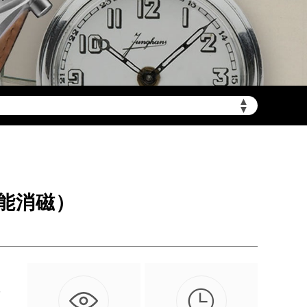
▲
需加拨“+86”）
▼
能消磁）

斯