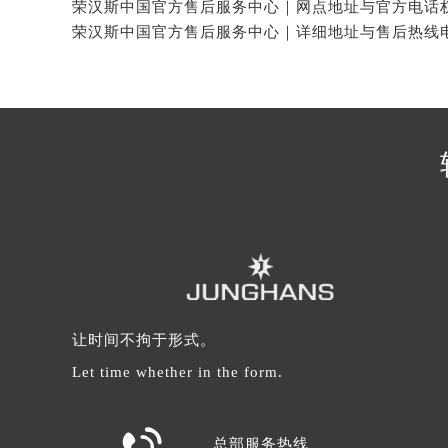
辽宁省沈阳市沈河区中街路137号亨
辽宁省沈阳市沈河区中街路83号亨
北京市朝阳区建国门外大街甲6号华熙
北京市东城区东长安街1号王府井东方
河北省保定市竞秀区朝阳北大街北国
内蒙古自治区阿拉善盟市左旗土尔扈
内蒙古自治区巴彦淖尔市临河区新华
内蒙古自治区包头市青山区幸福路甲
内蒙古自治区赤峰市红山区哈达街荣
内蒙古自治区鄂尔多斯市东胜区伊金
内蒙古自治区呼伦贝尔市海拉尔区中
内蒙古自治区通辽市科尔沁区明仁大
让时间不拘于形式。
内蒙古自治区乌海市海勃湾区人民南
Let time whether in the form.
内蒙古自治区乌兰察布市集宁区恩和
内蒙古自治区锡林郭勒盟市锡林浩特
内蒙古自治区兴安盟市乌兰浩特市兴

总部服务热线