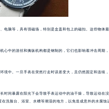
代广场写字楼9层902室（需提前预约）
号世茂环球金融中心写字楼（芙蓉广场）10层13室（需提前预约
楼29层2905室（需提前预约）
表服务中心（品牌授权店）3层整层（需提前预约）
机、电脑等，具有强磁场，特别是盒盖和包上的磁扣。这些物体
表服务中心（品牌授权店）1层整层（需提前预约）
表服务中心（品牌授权店）1层整层（需提前预约）
（CCMALL）C座17层17-B（需提前预约）
表机心中的游丝和擒纵机构都是钢制的，它们也影响着冲击周期
10层1015室（需提前预约）
心T2座写字楼29层03室（需提前预约）
厦7层G室（需提前预约）
心C座12层1205室（需提前预约）
的环境中。一旦手表在突然行走时误差变大，且仍然固定和连续
中心T1写字楼9层907室（需提前预约）
写字楼1座11层1104室（需提前预约）
楼16层1603室（需提前预约）
为长时间暴露在阳光下会导致手表运动中的油干燥，导致运动在
中心办公楼C座22层08室（需提前预约）
置在洗脸台、浴室、水槽等潮湿的地方，以免造成意外的水腐蚀
大厦38层09室（需提前预约）