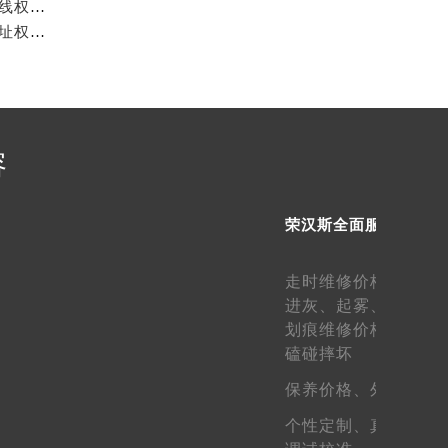
荣汉斯中国官方售后服务中心｜全新维修地址与售后热线权威信息公示（2026年7月最新）
荣汉斯中国官方售后服务中心｜服务电话及全部网点地址权威信息公示（2026年7月最新）
需提前预约）
容
荣汉斯全面服务
走时维修价格、
走快
进灰、
起雾、
生锈维
划痕维修价格、
表壳
磕碰摔坏
保养价格、
外观维护
个性定制、
真假鉴定