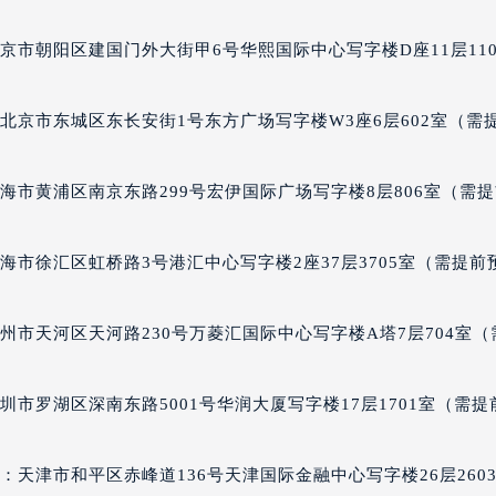
汉斯售后服务中心（需提前预约）
售后服务中心（需提前预约）
京市朝阳区建国门外大街甲6号华熙国际中心写字楼D座11层110
售后服务中心（需提前预约）
售后服务中心（需提前预约）
北京市东城区东长安街1号东方广场写字楼W3座6层602室（需
斯售后服务中心（需提前预约）
斯售后服务中心（需提前预约）
海市黄浦区南京东路299号宏伊国际广场写字楼8层806室（需
斯售后服务中心（需提前预约）
汉斯售后服务中心（需提前预约）
海市徐汇区虹桥路3号港汇中心写字楼2座37层3705室（需提前
汉斯售后服务中心（需提前预约）
路交叉口荣汉斯售后服务中心（需提前预约）
售后服务中心（需提前预约）
州市天河区天河路230号万菱汇国际中心写字楼A塔7层704室（
售后服务中心（需提前预约）
售后服务中心（需提前预约）
市罗湖区深南东路5001号华润大厦写字楼17层1701室（需提
后服务中心（需提前预约）
售后服务中心（需提前预约）
天津市和平区赤峰道136号天津国际金融中心写字楼26层260
汉斯售后服务中心（需提前预约）