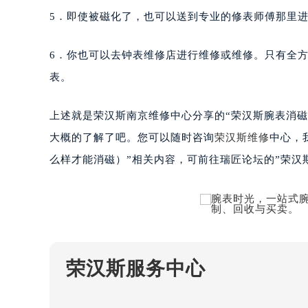
南宁市青秀区金湖路59号地王大厦12
5．即使被磁化了，也可以送到专业的修表师傅那里
合肥市蜀山区潜山路111号万象城华润
泉州市丰泽区宝洲路729号浦西万达中
6．你也可以去钟表维修店进行维修或维修。只有全
青岛市南区山东路6号华润大厦B座2
表。
烟台市芝罘区胜利路139号万达金融中
长春市朝阳区西安大路727号中银大厦
上述就是荣汉斯南京维修中心分享的“荣汉斯腕表消
贵阳市南明区都司高架桥路33号亨特
大概的了解了吧。您可以随时咨询
荣汉斯维修
中心，
昆明市盘龙区北京路928号同德昆明
么样才能消磁）”相关内容，可前往瑞匠论坛的”荣汉
石家庄市长安区中山东路39号勒泰中
西安市碑林区南关正街88号华侨城长
海口市龙华区金贸东路5号海口华润大厦
唐山市路南区新华东道100号万达广场
台州市椒江区东海大道1800号腾达中
内蒙古自治区呼和浩特市玉泉区大学西
荣汉斯服务中心
甘肃省兰州市七里河区西津西路16号兰
重庆市解放碑渝中区民权路28号英利