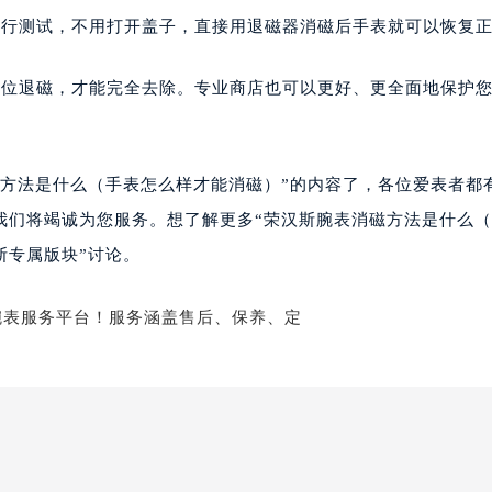
楼1224室（需提前预约）
进行测试，不用打开盖子，直接用退磁器消磁后手表就可以恢复
大厦B座12楼03室（需提前预约）
心写字楼A座7楼709室（需提前预约）
方位退磁，才能完全去除。专业商店也可以更好、更全面地保护
2层04室（需提前预约）
心A座907室（需提前预约）
A座(旺进大厦)18层09室（需提前预约）
磁方法是什么（手表怎么样才能消磁）”的内容了，各位爱表者都
国际金融中心14楼14D（需提前预约）
我们将竭诚为您服务。想了解更多“荣汉斯腕表消磁方法是什么
广场写字楼10层06室（需提前预约）
斯专属版块”讨论。
心写字楼B座13层07室（需提前预约）
安国际中心E座6楼10室（需提前预约）
B座17层1707室（需提前预约）
写字楼A座10层1002室（需提前预约）
心东1幢20楼2002室（需提前预约）
街70号华润万象城写字楼（鄂尔多斯大厦）23层2326室（需
州中心写字楼21层2102室（需提前预约）
国际金融中心写字楼20层01室（需提前预约）