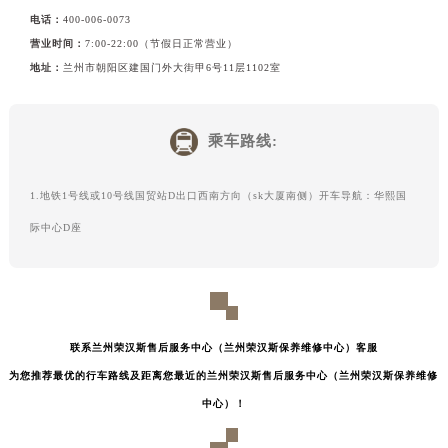
电话：
400-006-0073
营业时间：
7:00-22:00（节假日正常营业）
地址：
兰州市朝阳区建国门外大街甲6号11层1102室
乘车路线:
1.地铁1号线或10号线国贸站D出口西南方向（sk大厦南侧）开车导航：华熙国
际中心D座
联系兰州荣汉斯售后服务中心（兰州荣汉斯保养维修中心）客服
为您推荐最优的行车路线及距离您最近的兰州荣汉斯售后服务中心（兰州荣汉斯保养维修
中心）！