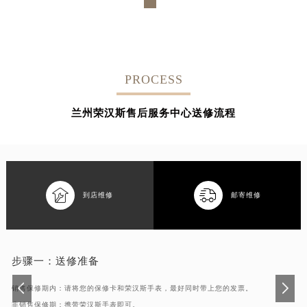
PROCESS
兰州荣汉斯售后服务中心送修流程


到店维修
邮寄维修
步骤一：
送修准备
销售保修期内：请将您的保修卡和荣汉斯手表，最好同时带上您的发票。
非销售保修期：携带荣汉斯手表即可。