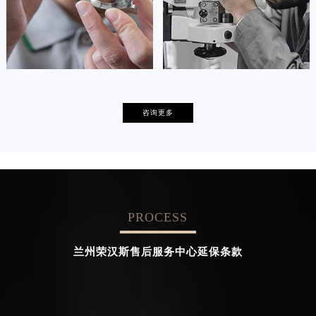


天津荣汉斯维修
上海荣汉斯保养
卡罗琳·卡桑德拉
辛迪·克莱门特
咨询更多
资深荣汉斯技师
资深荣汉斯技师
是荣汉斯售后服务中心
是荣汉斯售后服务中心
(荣汉斯保养维修中心)
(荣汉斯保养维修中心)
的高级技师之一
的高级技师之一
Chengdu junghans Maintain center
Beijing junghans Maintain center
PROCESS


成都荣汉斯维修
北京荣汉斯售后服务中心
兰州荣汉斯售后服务中心延保条款