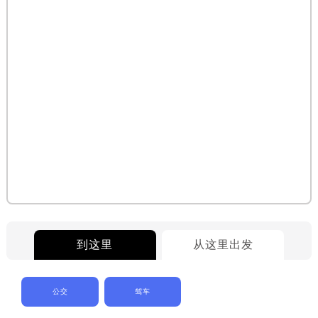
到这里
从这里出发
公交
驾车