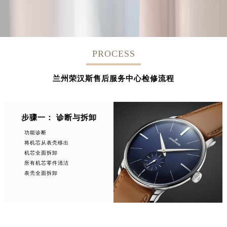
PROCESS
兰州荣汉斯售后服务中心检修流程
步骤一： 诊断与拆卸
功能诊断
将机芯从表壳移出
机芯全面拆卸
所有机芯零件清洁
表壳全面拆卸