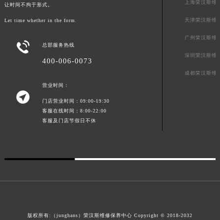
上海荣汉斯维
让时间不拘于形式。
天津荣汉斯维
Let time whether in the form.
广州荣汉斯维

总部服务热线
深圳荣汉斯维
400-006-0073
成都荣汉斯维
营业时间：

门店营业时间：09:00-19:30
客服在线时间：8:00-22:00
客服及门店节假日不休
版权所有:（junghans）荣汉斯维修保养中心 Copyright © 2018-2032