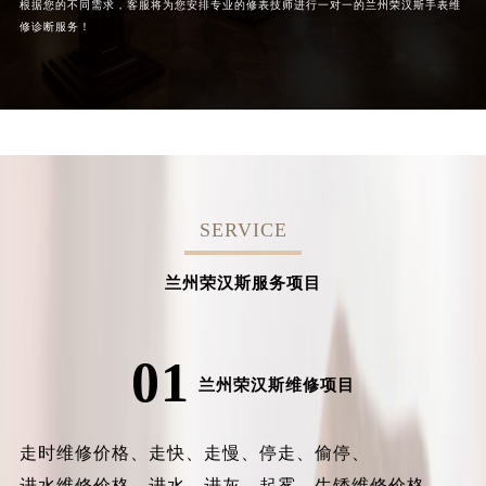
根据您的不同需求，客服将为您安排专业的修表技师进行一对一的兰州荣汉斯手表维
修诊断服务！
SERVICE
兰州荣汉斯服务项目
01
兰州荣汉斯维修项目
走时维修价格、
走快、
走慢、
停走、
偷停、
进水维修价格、
进水、
进灰、
起雾、
生锈维修价格、