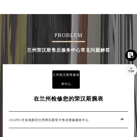
PROBLEM
兰州荣汉斯售后服务中心常见问题解答


兰州荣汉斯维修保
养中心
在兰州检修您的荣汉斯腕表
2026年3月实地探访兰州荣汉斯官方售后维修服务中心