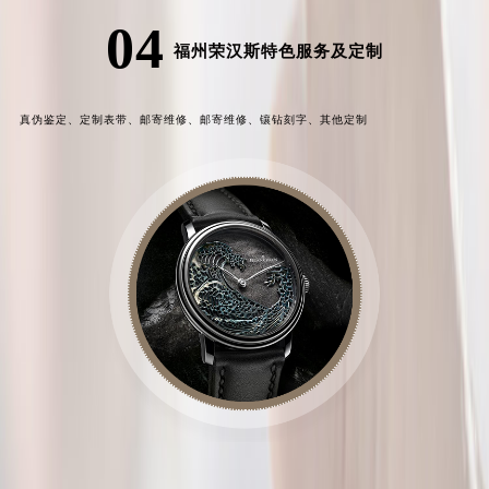
04
福州荣汉斯特色服务及定制
真伪鉴定、
定制表带、
邮寄维修、
邮寄维修、
镶钻刻字、
其他定制