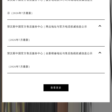
示（2026年7月最新）
荣汉斯中国官方售后服务中心｜网点地址与官方电话权威信息公示
（2026年7月最新）
荣汉斯中国官方售后服务中心｜全新维修地址与售后热线权威信息公示
（2026年7月最新）
查看更多