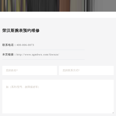
荣汉斯腕表预约维修
联系电话：
400-006-0073
本页链接：
http://www.zgmbwx.com/fzwxzx/