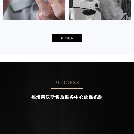
卡罗琳·卡桑德拉
辛迪·克莱门特
咨询更多
资深荣汉斯技师
资深荣汉斯技师
是荣汉斯售后服务中心
是荣汉斯售后服务中心
(荣汉斯保养维修中心)
(荣汉斯保养维修中心)
的高级技师之一
的高级技师之一
Chengdu junghans Maintain center
Beijing junghans Maintain center
PROCESS


成都荣汉斯维修
北京荣汉斯售后服务中心
福州荣汉斯售后服务中心延保条款