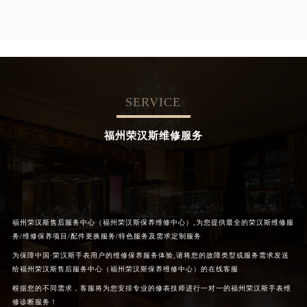
SERVICE
福州荣汉斯维修服务
福州荣汉斯售后服务中心（福州荣汉斯保养维修中心）,为您提供最全的荣汉斯维修服
务/维修保养项目/配件更换服务/特色服务及需求定制服务
为保障中国·荣汉斯手表用户的维修保养服务体验,请将您的故障类型或服务需求发送
给福州荣汉斯售后服务中心（福州荣汉斯保养维修中心）的在线客服
根据您的不同需求，客服将为您安排专业的修表技师进行一对一的福州荣汉斯手表维
修诊断服务！