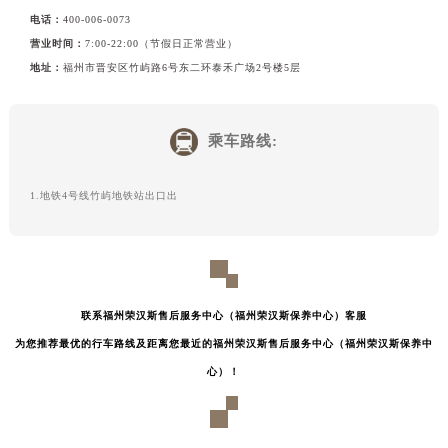
电话：
400-006-0073
营业时间：
7:00-22:00（节假日正常营业）
地址：
福州市晋安区竹屿路6号东二环泰禾广场2号楼5层
乘车路线:
1.地铁4号线竹屿地铁站出口出
联系福州荣汉斯售后服务中心（福州荣汉斯保养中心）客服
为您推荐最优的行车路线及距离您最近的福州荣汉斯售后服务中心（福州荣汉斯保养中
心）！