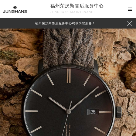
福州荣汉斯售后服务中心

JUNGHANS MAINTENANCE

福州荣汉斯售后服务中心竭诚为您服务！
中心介绍
联系我们