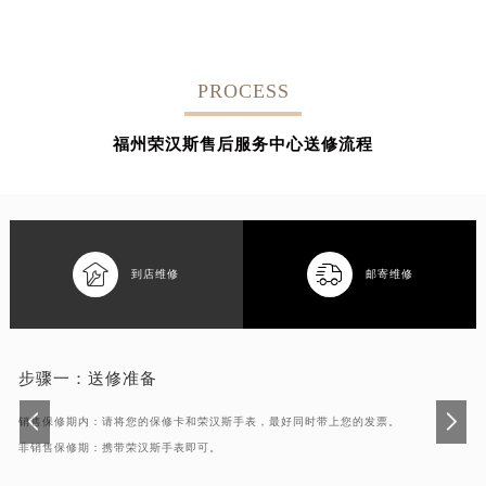
PROCESS
福州荣汉斯售后服务中心送修流程


到店维修
邮寄维修
步骤一：
送修准备
销售保修期内：请将您的保修卡和荣汉斯手表，最好同时带上您的发票。
非销售保修期：携带荣汉斯手表即可。