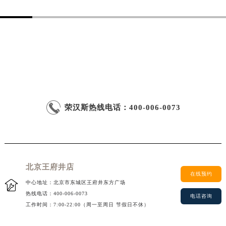
西安市碑林区南关正街88号华侨城长安国际中心E座6楼10室（需提前预约）
海口市龙华区金贸东路5号海口华润大厦B座17层1707室（需提前预约）
唐山市路南区新华东道100号万达广场写字楼A座10层1002室（需提前预约）
台州市椒江区东海大道1800号腾达中心东1幢20楼2002室（需提前预约）
内蒙古自治区呼和浩特市玉泉区大学西街70号华润万象城写字楼（鄂尔多斯大厦）23层2326室（需提前预约）
甘肃省兰州市七里河区西津西路16号兰州中心写字楼21层2102室（需提前预约）
重庆市解放碑渝中区民权路28号英利国际金融中心写字楼20层01室（需提前预约）

黑龙江省大庆市萨尔图区会战大街荣汉斯售后服务中心（需提前预约）
荣汉斯
热线电话：
400-006-0073
黑龙江省鹤岗市向阳区红军路荣汉斯售后服务中心（需提前预约）
黑龙江省黑河市爱辉区中央街荣汉斯售后服务中心（需提前预约）
黑龙江省鸡西市鸡冠区红军路荣汉斯售后服务中心（需提前预约）
黑龙江省佳木斯市向阳区长安路荣汉斯售后服务中心（需提前预约）
北京王府井店
在线预约
黑龙江省牡丹江市东安区太平路荣汉斯售后服务中心（需提前预约）

中心地址：北京市东城区王府井东方广场
黑龙江省七台河市桃山区大同街荣汉斯售后服务中心（需提前预约）
热线电话：
400-006-0073
电话咨询
黑龙江省齐齐哈尔市龙沙区龙华路荣汉斯售后服务中心（需提前预约）
工作时间：7:00-22:00（周一至周日 节假日不休）
黑龙江省双鸭山市尖山区新兴大街荣汉斯售后服务中心（需提前预约）