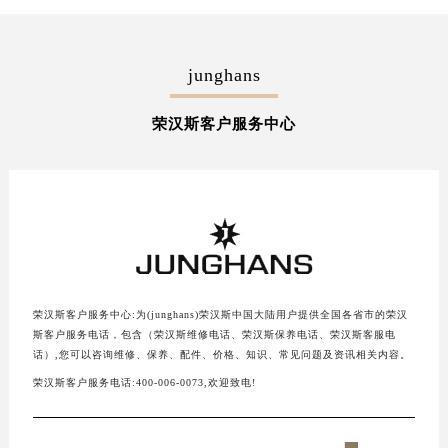
天津市和平区赤峰道136号天津国际金融中心写字楼26层2603室（需提前预约）
上海市徐汇区虹桥路3号港汇中心写字楼2座37层3705室（需提前预约）
上海市黄浦区南京东路299号宏伊国际广场写字楼8层806室（需提前预约）
junghans
南京市秦淮区中山南路1号（新街口）南京中心写字楼22层C1-1室（需提前预约）
常州市新北区龙锦路1590号现代传媒中心写字楼5号楼10层1008室（需提前预约）
荣汉斯客户服务中心
徐州市鼓楼区淮海东路29号苏宁广场IFC国际金融中心写字楼35层3508室（需提前预约）
扬州市邗江区国展路29号星耀天地写字楼1号楼18层1803室（需提前预约）
盐城市盐都区世纪大道5号盐城金融城写字楼1号楼16层1604室（需提前预约）
泰州市海陵区永定东路399号置地商务中心东塔写字楼（华润万象城）17层1706室（需提前预约）
宁波市江北区大闸南路500号来福士广场办公楼20层2009室（需提前预约）
杭州市上城区钱江路1366号华润大厦写字楼A座5层503-5室（需提前预约）
荣汉斯客户服务中心:为(junghans)荣汉斯中国大陆用户提供全国各省市的荣汉
金华市金东区东市南街777号金华万达广场写字楼4号楼22层2209室（需提前预约）
斯客户服务电话，包含（荣汉斯维修电话、荣汉斯保养电话、荣汉斯客服电
绍兴市越城区胜利东路379号世茂天际中心写字楼8层805室（需提前预约）
话）,您可以咨询维修、保养、配件、价格、知识、常见问题及资讯相关内容。
嘉兴市南湖区广益路705号嘉兴世界贸易中心写字楼A座13层1304室（需提前预约）
荣汉斯客户服务电话:400-006-0073,欢迎致电!
南昌市红谷滩新区红谷中大道998号绿地双子塔（中央广场）A1座办公楼14层07室（需提前预约）
济南市历下区经十路11111号华润中心写字楼（万象城）15层1508室（需提前预约）