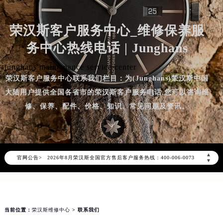
荣汉斯客户服务中心_维修保养服
务中心热线电话 | Junghans
junghans maintenance service center
荣汉斯客户服务中心联系我们栏目：为(Junghans)荣汉斯中国
大陆用户提供全国各省市的荣汉斯客户服务电话,您可以咨询维
修、保养、配件、价格、知识、常见问题及资讯。
2026年8月荣汉斯中国区售后服务网络优化升级公告
▲
官网公告>
2026年8月荣汉斯全国官方售后客户服务热线：400-006-0073
▼
荣汉斯官方全国统一服务热线400-006-0073，服务覆盖中国大陆、香港、澳门、台湾全部区域（非大陆需加拨“+86”）
2026年8月荣汉斯售后服务中心最新网点地址：
北京市朝阳区建国门外大街甲6号华熙国际中心写字楼D座11层1102室（北京总部）（需提前预约）
当前位置：
荣汉斯维修中心
> 联系我们
北京市东城区东长安街1号东方广场写字楼W3座6层602室（需提前预约）