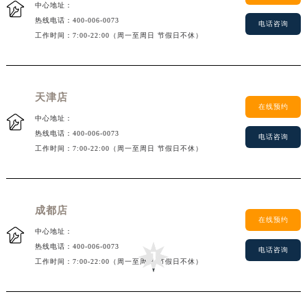

中心地址：
内蒙古自治区鄂尔多斯市东胜区伊金霍洛街荣汉斯售后服务中心（需提前预约）
热线电话：
400-006-0073
电话咨询
内蒙古自治区呼伦贝尔市海拉尔区中央街荣汉斯售后服务中心（需提前预约）
工作时间：7:00-22:00（周一至周日 节假日不休）
内蒙古自治区通辽市科尔沁区明仁大街荣汉斯售后服务中心（需提前预约）
内蒙古自治区乌海市海勃湾区人民南路荣汉斯售后服务中心（需提前预约）
内蒙古自治区乌兰察布市集宁区恩和大街荣汉斯售后服务中心（需提前预约）
天津店
内蒙古自治区锡林郭勒盟市锡林浩特市光明街与额尔敦路交叉口荣汉斯售后服务中心（需提前预约）
在线预约

中心地址：
内蒙古自治区兴安盟市乌兰浩特市兴安大街荣汉斯售后服务中心（需提前预约）
热线电话：
400-006-0073
电话咨询
山西省大同市平城区迎宾街荣汉斯售后服务中心（需提前预约）
工作时间：7:00-22:00（周一至周日 节假日不休）
山西省晋城市城区黄华街荣汉斯售后服务中心（需提前预约）
山西省晋中市榆次区顺城街荣汉斯售后服务中心（需提前预约）
山西省临汾市尧都区解放路荣汉斯售后服务中心（需提前预约）
成都店
山西省吕梁市离石区永宁中路与建设街交叉口荣汉斯售后服务中心（需提前预约）
在线预约

中心地址：
山西省朔州市朔城区怡西路与鄯阳西街交汇处荣汉斯售后服务中心（需提前预约）
热线电话：
400-006-0073
电话咨询
山西省忻州市忻府区和平东街与七一南路交叉口荣汉斯售后服务中心（需提前预约）
工作时间：7:00-22:00（周一至周日 节假日不休）
山西省阳泉市郊区平阳东街与新城大道交叉口荣汉斯售后服务中心（需提前预约）
山西省运城市盐湖区河东街荣汉斯售后服务中心（需提前预约）