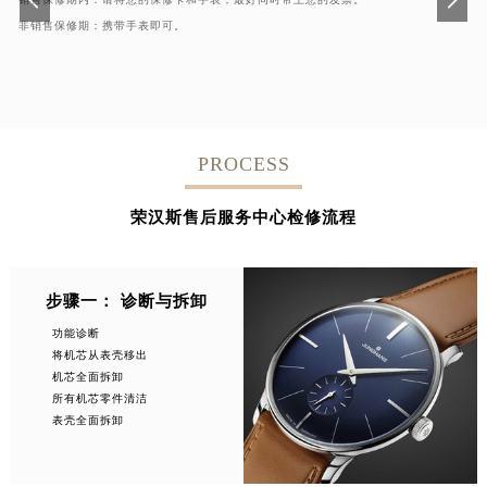
销售保修期内：请将您的保修卡和手表，最好同时带上您的发票。
江苏省扬州市邗江区国展路29号星耀天地写字楼1号楼18层1803室荣汉斯售后服务中心（需提前预约）
非销售保修期：携带手表即可。
江苏省镇江市京口区中山东路荣汉斯售后服务中心（需提前预约）
江西省抚州市临川区赣东大道荣汉斯售后服务中心（需提前预约）
江西省赣州市章贡区文清路荣汉斯售后服务中心（需提前预约）
江西省吉安市吉州区井冈山大道荣汉斯售后服务中心（需提前预约）
PROCESS
江西省景德镇市珠山区珠山中路荣汉斯售后服务中心（需提前预约）
江西省九江市浔阳区浔阳路荣汉斯售后服务中心（需提前预约）
荣汉斯售后服务中心检修流程
江西省南昌市红谷滩新区红谷中大道998号绿地双子塔（中央广场）A1座办公楼14层1407室荣汉斯售后服务中心（需提前预约）
江西省萍乡市安源区萍安北大道与康庄路交叉口荣汉斯售后服务中心（需提前预约）
江西省上饶市信州区滨江西路荣汉斯售后服务中心（需提前预约）
步骤一： 诊断与拆卸
江西省新余市渝水区北湖西路荣汉斯售后服务中心（需提前预约）
功能诊断
江西省宜春市袁州区中山中路荣汉斯售后服务中心（需提前预约）
将机芯从表壳移出
江西省鹰潭市月湖区胜利东路荣汉斯售后服务中心（需提前预约）
机芯全面拆卸
所有机芯零件清洁
山东省德州市德城区东风中路荣汉斯售后服务中心（需提前预约）
表壳全面拆卸
山东省东营市东营区济南路荣汉斯售后服务中心（需提前预约）
山东省济南市历下区经十路11111号华润中心写字楼（万象城）15层1508室荣汉斯售后服务中心（需提前预约）