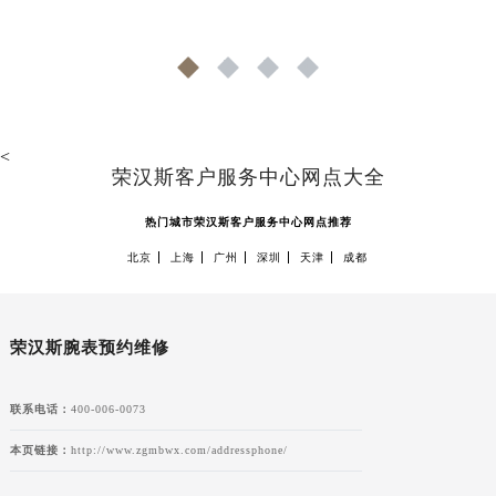
山东省济宁市任城区太白楼路荣汉斯售后服务中心（需提前预约）
山东省莱芜市文化南路8号银座商城名表维修一楼名表维修荣汉斯售后服务中心（需提前预约）
1
2
3
4
山东省临沂市兰山区解放路荣汉斯售后服务中心（需提前预约）
山东省日照市东港区烟台路荣汉斯售后服务中心（需提前预约）
山东省泰安市泰山区财源街道泰山大街荣汉斯售后服务中心（需提前预约）
<
山东省威海市环翠区新威海路89号振华商厦一楼名表维修荣汉斯售后服务中心（需提前预约）
荣汉斯客户服务中心网点大全
山东省潍坊市奎文区东风东街荣汉斯售后服务中心（需提前预约）
热门城市荣汉斯客户服务中心网点推荐
山东省枣庄市滕州市北辛路与善国路交叉口荣汉斯售后服务中心（需提前预约）
北京
上海
广州
深圳
天津
成都
山东省淄博市张店区金晶大道荣汉斯售后服务中心（需提前预约）
上海市黄浦区南京东路299号宏伊国际广场写字楼8层806室荣汉斯售后服务中心（需提前预约）
上海市徐汇区虹桥路3号港汇中心2座37层3705室荣汉斯售后服务中心（需提前预约）
荣汉斯腕表预约维修
浙江省杭州市上城区钱江路1366号华润大厦A座5层503-5室荣汉斯售后服务中心（需提前预约）
浙江省湖州市吴兴区劳动路荣汉斯售后服务中心（需提前预约）
联系电话：
400-006-0073
浙江省嘉兴市南湖区广益路705号嘉兴世界贸易中心A座13层1304室荣汉斯售后服务中心（需提前预约）
浙江省金华市金东区东市南街777号金华万达广场4号楼22楼2209室荣汉斯售后服务中心（需提前预约）
本页链接：
http://www.zgmbwx.com/addressphone/
浙江省丽水市莲都区解放街荣汉斯售后服务中心（需提前预约）