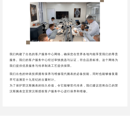
广州市天河区天河路230号万菱汇国际中心写字楼A塔7层704室（需提前预约）
广州市越秀区环市东路371-375号世界贸易中心大厦南塔写字楼15层07室（需提前预约）
深圳市罗湖区深南东路5001号华润大厦写字楼17层1701室（需提前预约）
惠州市惠城区江北文昌一路7号华贸大厦写字楼1座30层05室（需提前预约）
厦门市思明区湖滨东路95号华润大厦写字楼B座11层1104室（需提前预约）
福州市鼓楼区五四路128-1号恒力城写字楼15层03室（需提前预约）
成都市锦江区人民东路6号SAC东原中心写字楼24层2406B室（需提前预约）
我们构建了出色的客户服务中心网络，确保您在世界各地均能享受我们的尊贵
重庆市江北区观音桥步行街2号融恒时代广场写字楼9层902室（需提前预约）
服务。我们的客户服务中心经过审慎挑选与认证，符合品质标准。这个网络为
我们提供优质服务与传承制表工艺提供保障。
长沙市芙蓉区定王台街道建湘路393号世茂环球金融中心写字楼（芙蓉广场）10层13室（需提前预约）
我们出色的钟表技师拥有保养与维修现代腕表的必备技能，同时也能够修复最
郑州市二七区铭功路10号华润大厦写字楼29层2905室（需提前预约）
早可追溯至十九世纪的古董时计。
太原市迎泽区解放路15号亨得利名表服务中心（品牌授权店）3层整层（需提前预约）
为了保护荣汉斯腕表的恒久价值，令它能够世代传承，我们建议您将自己的荣
汉斯腕表交至荣汉斯授权客户服务中心进行保养和维修。
沈阳市沈河区中街路137号亨得利名表服务中心（品牌授权店）1层整层（需提前预约）
沈阳市沈河区中街路83号亨得利名表服务中心（品牌授权店）1层整层（需提前预约）
乌鲁木齐市天山区红山路26号时代广场（CCMALL）C座17层17-B（需提前预约）
温州市鹿城区锦绣路1067号置信广场10层1015室（需提前预约）
哈尔滨市道里区友谊西路600号富力中心T2座写字楼29层03室（需提前预约）