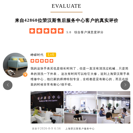
大连市中山区人民路15号国际金融大厦7层G室（需提前预约）
EVALUATE
佛山市禅城区季华五路57号万科金融中心C座12层1205室（需提前预约）
东莞市东城街道鸿福东路1号民盈国贸中心T1写字楼9层907室（需提前预约）
42860
来自
位荣汉斯售后服务中心客户的真实评价
无锡市梁溪区人民中路139号恒隆广场写字楼1座11层1104室（需提前预约）





5.0
综合客户满意度评分
南通市崇川区工农路57号圆融广场写字楼16层1603室（需提前预约）
苏州市苏州工业园区星港街199号苏州中心办公楼C座22层08室（需提前预约）
武汉市江汉区解放大道686号世界贸易大厦38层09室（需提前预约）
Lv6
峥嵘时代





南宁市青秀区金湖路59号地王大厦12楼1224室（需提前预约）
我的这块手表买也是很长时间了，但是一直没有清洗过机械，只是简
合肥市蜀山区潜山路111号万象城华润大厦B座12楼03室（需提前预约）
单的清洗一下外表， 这次有时间可以给它大修，送到上海荣汉斯手表
泉州市丰泽区宝洲路729号浦西万达中心写字楼A座7楼709室（需提前预约）
维修中心，他们家的师傅特别专业，全程都是蛮有耐心的，而且在组
装的时候非常有耐心!很不错。


青岛市南区山东路6号华润大厦B座22层04室（需提前预约）
烟台市芝罘区胜利路139号万达金融中心A座907室（需提前预约）
长春市朝阳区西安大路727号中银大厦A座(旺进大厦)18层09室（需提前预约）
贵阳市南明区都司高架桥路33号亨特国际金融中心14楼14D（需提前预约）
昆明市盘龙区北京路928号同德昆明广场写字楼10层06室（需提前预约）
石家庄市长安区中山东路39号勒泰中心写字楼B座13层07室（需提前预约）
2026-8-9 6:56
更新于
上海荣汉斯客户服务中心