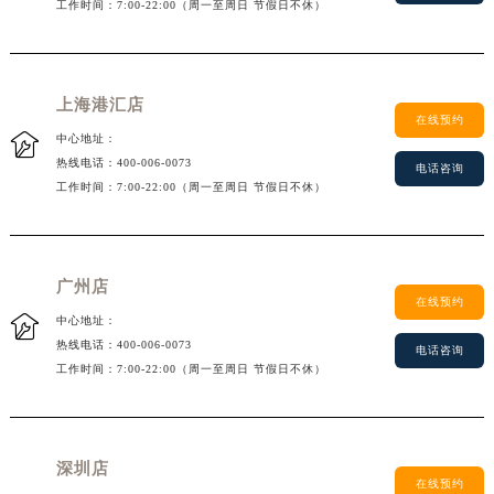
工作时间：7:00-22:00（周一至周日 节假日不休）
辽宁省阜新市海州区解放大街荣汉斯售后服务中心（需提前预约）
辽宁省葫芦岛市连山区中央路荣汉斯售后服务中心（需提前预约）
辽宁省锦州市古塔区中央大街荣汉斯售后服务中心（需提前预约）
上海港汇店
辽宁省辽阳市白塔区新运大街荣汉斯售后服务中心（需提前预约）
在线预约
辽宁省盘锦市兴隆台区石油大街荣汉斯售后服务中心（需提前预约）

中心地址：
热线电话：
400-006-0073
辽宁省铁岭市银州区南马路荣汉斯售后服务中心（需提前预约）
电话咨询
工作时间：7:00-22:00（周一至周日 节假日不休）
辽宁省营口市站前区市府路与渤海大街交叉口荣汉斯售后服务中心（需提前预约）
辽宁省沈阳市沈河区中街路137号亨得利名表维修授权店1楼荣汉斯售后服务中心（需提前预约）
辽宁省沈阳市沈河区中街路83号亨得利名表维修授权店1楼荣汉斯售后服务中心（需提前预约）
广州店
北京市朝阳区建国门外大街甲6号华熙国际中心D座11层1102室荣汉斯售后服务中心（北京总部）（需提前预约）
在线预约

北京市东城区东长安街1号王府井东方广场W3座6层602室荣汉斯售后服务中心（需提前预约）
中心地址：
热线电话：
400-006-0073
河北省保定市竞秀区朝阳北大街北国先天下荣汉斯售后服务中心（需提前预约）
电话咨询
工作时间：7:00-22:00（周一至周日 节假日不休）
内蒙古自治区阿拉善盟市左旗土尔扈特大街荣汉斯售后服务中心（需提前预约）
内蒙古自治区巴彦淖尔市临河区新华街荣汉斯售后服务中心（需提前预约）
内蒙古自治区包头市青山区幸福路甲3号王府井百货名表维修荣汉斯售后服务中心（需提前预约）
深圳店
内蒙古自治区赤峰市红山区哈达街荣汉斯售后服务中心（需提前预约）
在线预约