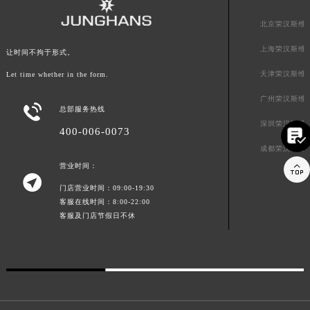
广东省河源市源城区越王大道荣汉斯售后服务中心（需提前预约）
北京荣汉斯维
广东省惠州市惠城区江北文昌一路7号华贸大厦1座30层3005室荣汉斯售后服务中心（需提前预约）
广东省江门市蓬江区广场西路荣汉斯售后服务中心（需提前预约）
上海荣汉斯维
让时间不拘于形式。
广东省揭阳市榕城进贤门步行街荣汉斯售后服务中心（需提前预约）
天津荣汉斯维
Let time whether in the form.
广东省茂名市电白区水东街道迎宾大道荣汉斯售后服务中心（需提前预约）
广州荣汉斯维
广东省梅州市梅江区金燕大道荣汉斯售后服务中心（需提前预约）

总部服务热线
广东省清远市清城区湖西路荣汉斯售后服务中心（需提前预约）
深圳荣汉斯维

400-006-0073
广东省汕头市龙湖区长平路荣汉斯售后服务中心（需提前预约）
成都荣汉斯维

广东省汕尾市城区香洲街道园林社区翠园街荣汉斯售后服务中心（需提前预约）
营业时间：

广东省韶关市武江区芙蓉新区与老城中心交汇处荣汉斯售后服务中心（需提前预约）
门店营业时间：09:00-19:30
广东省深圳市罗湖区深南东路5001号华润大厦17层1701室荣汉斯售后服务中心（需提前预约）
客服在线时间：8:00-22:00
客服及门店节假日不休
广东省阳江市江城区东风一路荣汉斯售后服务中心（需提前预约）
广东省云浮市云城区金山路荣汉斯售后服务中心（需提前预约）
广东省湛江市赤坎区观海北路荣汉斯售后服务中心（需提前预约）
广东省肇庆市端州区信安大道与砚都大道交汇处荣汉斯售后服务中心（需提前预约）
广西壮族自治区百色市右江区中山二路荣汉斯售后服务中心（需提前预约）