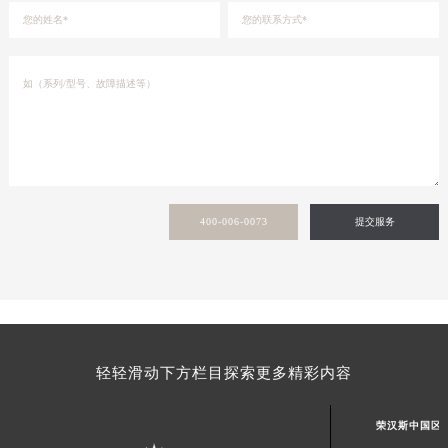
浙江省宁波市江北区大闸南路500号来福士广场办公楼20层2009室荣汉斯售后服务中心（需提前预约）
浙江省衢州市柯城区上街荣汉斯售后服务中心（需提前预约）
浙江省绍兴市越城区胜利东路379号世茂天际中心写字楼8层805室荣汉斯售后服务中心（需提前预约）
浙江省舟山市定海区解放东路荣汉斯售后服务中心（需提前预约）
澳门特别行政区大堂区议事亭前地（新马路）荣汉斯售后服务中心（需提前预约）
澳门特别行政区风顺堂区南湾大马路荣汉斯售后服务中心（需提前预约）
澳门特别行政区花地玛堂区关闸广场荣汉斯售后服务中心（需提前预约）
澳门特别行政区花王堂区大三巴商圈荣汉斯售后服务中心（需提前预约）
400-006-0073
提交服务
澳门特别行政区嘉模堂区官也街荣汉斯售后服务中心（需提前预约）
澳门省路氹城市金光大道荣汉斯售后服务中心（需提前预约）
澳门特别行政区望德堂区塔石广场荣汉斯售后服务中心（需提前预约）
福建省福州市鼓楼区五四路128-1号恒力城写字楼15层03室荣汉斯售后服务中心（需提前预约）
福建省厦门市思明区湖滨东路95号万象城华润大厦B座11层1104室荣汉斯售后服务中心（需提前预约）
轻轻滑动下方栏目探索更多精彩内容
广东省潮州市潮安区新风路与潮汕路交汇处荣汉斯售后服务中心（需提前预约）
广东省广州市天河区天河路230号万菱汇国际中心A塔7层704室荣汉斯售后服务中心（需提前预约）
荣汉斯中国区
广东省广州市越秀区环市东路371-375号世界贸易中心大厦南塔15层1507室荣汉斯售后服务中心（需提前预约）