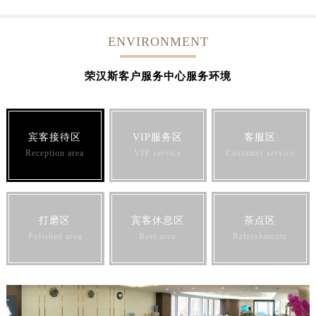
山西省长治市潞州区英雄中路荣汉斯售后服务中心（需提前预约）
山西省太原市迎泽区迎泽街道解放路15号亨得利名表维修授权店3楼荣汉斯售后服务中心（需提前预约）
ENVIRONMENT
天津市和平区赤峰道136号天津国际金融中心26层2603室荣汉斯售后服务中心（需提前预约）
安徽省安庆市迎江区人民路荣汉斯售后服务中心（需提前预约）
荣汉斯客户服务中心服务环境
安徽省蚌埠市蚌山区淮河路荣汉斯售后服务中心（需提前预约）
安徽省亳州市谯城区魏武大道荣汉斯售后服务中心（需提前预约）
安徽省池州市贵池区长江路荣汉斯售后服务中心（需提前预约）
宾客接待区
VIP服务区
客服区
安徽省滁州市琅琊区南谯北路荣汉斯售后服务中心（需提前预约）
Reception area
VIP service
Customer service
安徽省阜阳市颍州区颍州北路荣汉斯售后服务中心（需提前预约）
安徽省淮北市相山区淮海路荣汉斯售后服务中心（需提前预约）
安徽省淮南市田家庵区国庆中路荣汉斯售后服务中心（需提前预约）
打磨区
宾客休息区
茶点区
安徽省黄山市屯溪区黄山西路荣汉斯售后服务中心（需提前预约）
Polished area
Rest area
Refreshments
安徽省六安市金安区解放中路荣汉斯售后服务中心（需提前预约）
安徽省马鞍山市雨山区湖南西路荣汉斯售后服务中心（需提前预约）
安徽省宿州市埇桥区人民中路荣汉斯售后服务中心（需提前预约）
安徽省铜陵市铜官区石城大道荣汉斯售后服务中心（需提前预约）