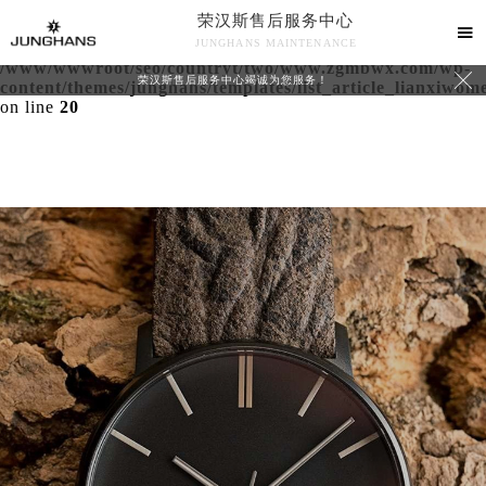
荣汉斯售后服务中心
Warning
: extract() expects parameter 1 to be array, null

JUNGHANS MAINTENANCE
given in
/www/wwwroot/seo/countryt/two/www.zgmbwx.com/wp-

荣汉斯售后服务中心竭诚为您服务！
content/themes/junghans/templates/list_article_lianxiwom
on line
20
中心介绍
联系我们