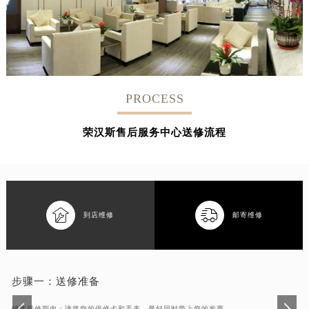
安徽省芜湖市镜湖区中山路步行街荣汉斯售后服务中心（需提前预约）
安徽省宣城市宣州区叠嶂西路荣汉斯售后服务中心（需提前预约）
福建省龙岩市新罗区九一南路荣汉斯售后服务中心（需提前预约）
福建省南平市建阳区人民西路荣汉斯售后服务中心（需提前预约）
福建省宁德市蕉城区天湖东路荣汉斯售后服务中心（需提前预约）
PROCESS
福建省莆田市城厢区霞林街道荔华东大道荣汉斯售后服务中心（需提前预约）
福建省三明市三元区东乾二路荣汉斯售后服务中心（需提前预约）
荣汉斯售后服务中心送修流程
福建省漳州市龙文区步港路荣汉斯售后服务中心（需提前预约）
江苏省常州市新北区龙锦路1590号现代传媒中心5号楼10层1008室荣汉斯售后服务中心（需提前预约）
江苏省淮安市清江浦区淮海北路荣汉斯售后服务中心（需提前预约）
江苏省连云港市海州区通灌北路荣汉斯售后服务中心（需提前预约）


到店维修
邮寄维修
江苏省南京市秦淮区中山南路1号南京中心22层22-C1-C3室荣汉斯售后服务中心（需提前预约）
江苏省宿迁市宿城区西湖路荣汉斯售后服务中心（需提前预约）
江苏省泰州市海陵区永定东路399号置地商务中心东塔（华润万象城）17层1706室荣汉斯售后服务中心（需提前预约）
江苏省徐州市鼓楼区淮海东路29号苏宁广场IFC国际金融中心35层3508室荣汉斯售后服务中心（需提前预约）
步骤一：
送修准备
江苏省盐城市盐都区世纪大道5号盐城金融城写字楼1号楼16层1604室荣汉斯售后服务中心（需提前预约）