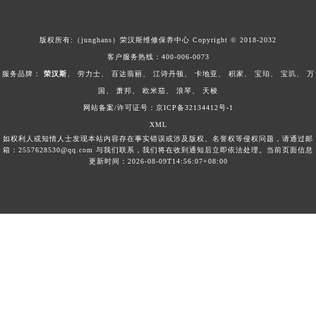
广西壮族自治区北海市海城区北京路荣汉斯售后服务中心（需提前预约）
广西壮族自治区崇左市江州区石景林街道友谊大道与丽川路交汇处荣汉斯售后服务中心（需提前预约）
版权所有:（junghans）荣汉斯维修保养中心 Copyright © 2018-2032
广西壮族自治区防城港市港口区金花茶大道荣汉斯售后服务中心（需提前预约）
客户服务热线：
400-006-0073
广西壮族自治区贵港市港北区港城街道布山大道与仙衣路交叉口荣汉斯售后服务中心（需提前预约）
服务品牌：
荣汉斯
、
劳力士
、
百达翡丽
、
江诗丹顿
、
卡地亚
、
积家
、
宝珀
、
宝玑
、
万
广西壮族自治区桂林市秀峰区红岭路荣汉斯售后服务中心（需提前预约）
国
、
萧邦
、
欧米茄
、
浪琴
、
天梭
广西壮族自治区河池市金城江区金城江街道朝阳路荣汉斯售后服务中心（需提前预约）
网站备案/许可证号：京ICP备32134412号-1
XML
广西壮族自治区贺州市八步区城东街道灵峰南路荣汉斯售后服务中心（需提前预约）
如权利人或知情人士发现本站内容存在事实错误或涉及版权、名誉权等侵权问题，请通过邮
广西壮族自治区来宾市兴宾区桂中大道荣汉斯售后服务中心（需提前预约）
箱：2557628530@qq.com 与我们联系，我们将在收到通知后立即依法处理。当前页面信息
更新时间：2026-08-09T14:56:07+08:00
广西壮族自治区柳州市城中区中山中路荣汉斯售后服务中心（需提前预约）
广西壮族自治区钦州市钦南区金海湾东大街荣汉斯售后服务中心（需提前预约）
广西壮族自治区梧州市万秀区龙湖镇高旺路荣汉斯售后服务中心（需提前预约）
广西壮族自治区玉林市玉州区金玉路荣汉斯售后服务中心（需提前预约）
海南省儋州市儋州市那大镇兰洋北路荣汉斯售后服务中心（需提前预约）
海南省东方市八所镇解放西路荣汉斯售后服务中心（需提前预约）
海南省琼海市嘉积镇东风路荣汉斯售后服务中心（需提前预约）
海南省三沙市西沙区西沙群岛永兴岛北京路荣汉斯售后服务中心（需提前预约）