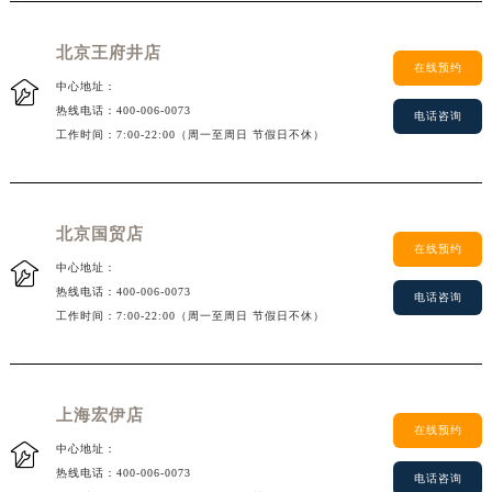
黑龙江省绥化市北林区新华街与康庄路交叉口荣汉斯售后服务中心（需提前预约）
黑龙江省伊春市伊美区通河路荣汉斯售后服务中心（需提前预约）
北京王府井店
在线预约
吉林省白城市洮北区明仁南街荣汉斯售后服务中心（需提前预约）

中心地址：
吉林省白山市浑江区浑江大街荣汉斯售后服务中心（需提前预约）
热线电话：
400-006-0073
电话咨询
吉林省吉林市船营区河南街荣汉斯售后服务中心（需提前预约）
工作时间：7:00-22:00（周一至周日 节假日不休）
吉林省辽源市龙山区人民大街荣汉斯售后服务中心（需提前预约）
吉林省梅河口市新华街道梅河大街荣汉斯售后服务中心（需提前预约）
吉林省四平市铁东区紫气大路与南九经街交汇处荣汉斯售后服务中心（需提前预约）
北京国贸店
在线预约
吉林省松原市宁江区五环大街荣汉斯售后服务中心（需提前预约）

中心地址：
吉林省通化市东昌区环通乡江南大街荣汉斯售后服务中心（需提前预约）
热线电话：
400-006-0073
电话咨询
工作时间：7:00-22:00（周一至周日 节假日不休）
吉林省延边市延吉市解放路荣汉斯售后服务中心（需提前预约）
辽宁省鞍山市铁东区站前街荣汉斯售后服务中心（需提前预约）
辽宁省本溪市平山区胜利路荣汉斯售后服务中心（需提前预约）
辽宁省朝阳市双塔区新华路荣汉斯售后服务中心（需提前预约）
上海宏伊店
在线预约
辽宁省丹东市振兴区七经街荣汉斯售后服务中心（需提前预约）

中心地址：
辽宁省抚顺市新抚区东一路荣汉斯售后服务中心（需提前预约）
热线电话：
400-006-0073
电话咨询